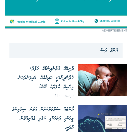
ADVERTISEMENT
އެންމެ ފަސް
ދުނިޔޭގެ ގާތުންދިނުމުގެ ހަފުތާ:
ގާތުންދިނުމަކީ ހަދިޔާއެއް، މައިވަންތަކަން
މިނެކިރާ އާލަތެއް ނޫން!
2 hours ago
ދޯންޏެއް ސަލާމަތްކުރަން އުޅުނު ސިފައިންގެ
މީހަކާއި ފުލުހަކާއި ކައްޕި ގެއްލިއްގެން
ހޯދަނީ