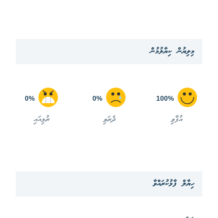
މިލިޔުން ކިޔާލުމުން
0%
0%
100%
އުފާވި
ދެރަވި
ރުޅިއައި
ހިޔާލް ފާޅުކުރައްވާ