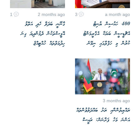
1
2 months ago
3
a month ago
400 ހައުސިން ޔުނިޓު
ގާނޫނީ ބަދަލާ ހެދި އަތޮޅު
އެޗްޑީސީން ބަޔަކާ އެގްރީމަންޓު
އޮފީސްތަކުން ދެމުންދިޔަ ގިނަ
ކުރުން މި ހަފްތާގައި ނިމޭނެ
ހިދުމަތްތައް ހުއްޓިއްޖެ
3 months ago
ރައްޔިތުންނާއި ރަށު ބައްދަލުވުންތައް
އަންނަ މަހު ފަށާނަން: ރައީސް