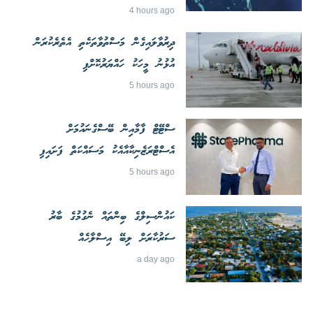
4 hours ago
ދިރުވާލައިގެން މަސްތުވާތަކެތި އެތެރެކުރަން
އުޅުނު މީހަކު ހައްޔަރުކޮށްފި
5 hours ago
ސްޓޭޓް ފާމާއިން ބޭސްގެނައުމަށް
އެސްޓްރަޒެނިކާއާއެކު މަސައްކަތް ފަށައިފި
5 hours ago
ކައުންސިލްގެ ބިންތައް ނެގުމުގެ ބާރު
ސަރުކާރަށް ލިބޭ އިސްލާހެއް
a day ago