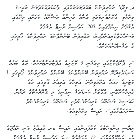
ދ މީދޫގެ ރައްޔިތުންނާ ބައްދަލުކުރައްވައި ވާހަކަދައްކަވަމުން ރައީސް
ވިދާޅުވީ، ގެދޮރުވެރިކަމަކީ އެންމެ މުހިންމު މަޝްރޫއު ކަމަށާއި މީދޫގައި
އެޅުމަށް ނިންމާފައިވާ 200 ހައުސިން ޔުނިޓް އެޅުމުގެ
މަސައްކަތްކުރިއަށްދާއިރު، ރައްޔިތުން ބޭނުންވާނަމަ ރައްޔިތުންގެ ގޯތީގައި
ގެ އަޅާނދޭނެކަމަށެވެ.
"މި ޕްރޮޖެކްޓުގައި މިއަޅަނީ 3 ކޮޓަރީގެ އެޕާޓްމަންޓްތަކެއް. އޭގެ ބައެއް
ކަނޑައެޅިދާނޭ ރައްޔިތުން ބޭނުންވާނަމަ ބޭނުންވާ ރައްޔިތުންގެ ގޯތީގައި 3
ކޮޓަރީގެ ގެއެއް އަޅާދެވިދާނޭ. އެމީހާގެ އަމިއްލަ ގޯތީގައި އެގެ
ގާއިމްކުރެވޭނީ. އެގޮތަށް ކަނޑައަޅާ ނިމުނީމަ މި ޕްރޮޖެކްޓުގެ ދަށުން
ހައުސިން މަޝްރޫއު ކުރިއަށްގެންދާނީ މަޝްރޫއު ކުރިއަށްގެންދާ
ސަރަހައްދުގައި". ރައީސް ވިދާޅުވިއެވެ.
ރިޔާސީ އިންތިހާބުގެ ކެމްޕެއިންގައި ރައީސް ޑރ މުއިއްޒު ވަނީ ރާއްޖޭގެ
އެކި ކަންކޮޅުތަކުގައި 12 ހާހަށްވުރެ ގިނަ ހައުސިން ޔުނިޓް އެޅުމަށް