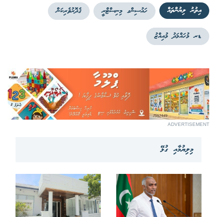
އިތުރު ލިޔުންތައް
ހައުސިންގ މިނިސްޓްރީ
ގެދޮރުވެރިކަން
ޑރ މުހައްމަދު މުއިއްޒު
ADVERTISEMENT
މިލިޔުމާއި ގުޅޭ