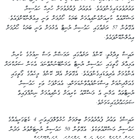
ވައުދުވެވަޑައިގެންފައެވެ. އެވައުދު ފުއްދެވުމަށް ހުރިހާ ހައުސިން
މަޝްރޫއެއް ކުރިއަށްގެންދިއުމަށް ބަޔަކު ހޯދުމަށް ވަނީ އިއުލާންކޮށްފައެވެ.
އެގޮތުން 57 ރަށެއްގައި ހައުސިން ޔުނިޓް އެޅުމަށް ވަނީ ބަޔަކު ހޯދުމަށް
އިއުލާންކޮށްފައެވެ.
ރައީސް ވިދާޅުވީ، ކޮންމެ ރަށެއްގައި ރަމަޟާން މަސް ނިމުމުގެ ކުރިން
އަމިއްލަ ގޯތީގައި ހައުސިން ޔުނިޓް އަޅަންބޭނުންވާނަމަ އެކަން ސަރުކާރަށް
އެންގުމަށް އެދިވަޑައިގެންފައެވެ. އެގޮތަށް އެދޭ ކޮންމެ މީހެއްގެ ގޯތީގައި
ގެއަޅާދިނުމަށް އިސްކަންދެއްވާނެކަމަށާއި، އެއަށްފަހު ވަކި ހައުސިން
ޔުނިޓްތައް އަޅާނީ އެ މަޝްރޫއު ކުރިއަށް ގެންދިއުމަށް ނިންމާފައިވާ
ސަރަހައްދުގައިކަމަށެވެ.
ރައީސްގެ ވަޢުދު ފުއްދެވުމަށް ބީލަމަށް ހުޅުވާލާފައިވަނީ 4 ކެޓަގަރީއެއްގެ
ހައުސިން މަޝްރޫއުތަކެވެ. އެގޮތުން 50 ހައުސިން ޔުނިޓަށްވުރެ މަދުން