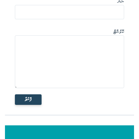
ނަން
ކޮމެންޓް
ފޮނުވާ