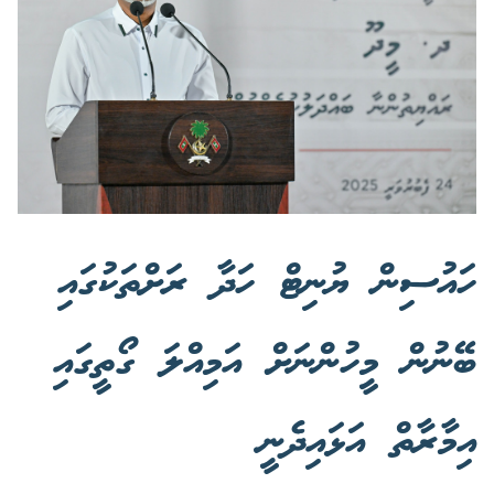
ހައުސިން ޔުނިޓް ހަދާ ރަށްތަކުގައި
ބޭނުން މީހުންނަށް އަމިއްލަ ގޯތީގައި
އިމާރާތް އަޅައިދެނީ