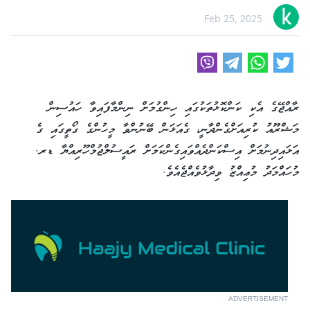
Feb 25, 2025
ރާއްޖޭގެ އެކި ކަންކޮޅުތަކުގައި ހިންގުމަށް ނިންމާފައިވާ ހައުސިން
މަޝްރޫއު ކުރިއަށްގެންދާނީ، ގެއަޅަން ބޭނުންވާ މީހުންގެ ގޯތީގައި ގެ
އަޅައިދިނުމަށް އިސްކަންދެއްވައިގެންކަމަށް ރައީސުލްޖުމްހޫރިއްޔާ ޑރ.
މުހައްމަދު މުޢިއްޒު ވިދާޅުވެއްޖެއެވެ.
ADVERTISEMENT