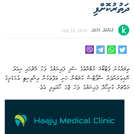
ދަތުރުކޮށްފި
މުޙައްމަދު އަހުމަދު
Sep 20, 2024
ތިލަދެކުނު ފުޓްބޯޅަ މުބާރާތުގެ ސެމީ ފައިނަލުގެ ފަހު މެޗުގައި މިއަދު
ނޮޅިވަރަންފަރު ސްޕޯޓްސް ކުލަބުން ހަނި ތަފާތަކުން އިންފިނިޓީ އެކަޑަމީގެ
މައްޗަށް ކުރިހޯދާ ފައިނަލުގެ ފަހު ޖާގަ ހޯދައިފި އެވެ.