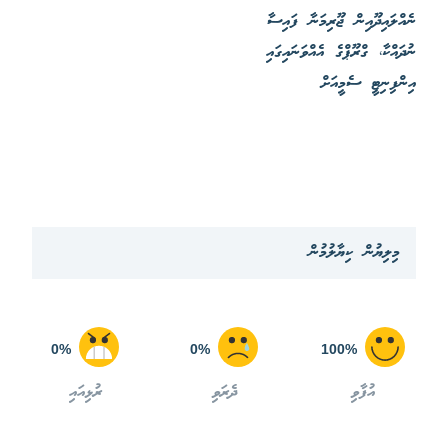
ނެއްލައިދޫއިން ޖޫރިމަނާ ފައިސާ
ނުދައްކާ، ގްރޫޕްގެ އެއްވަނައިގައި
އިންފިނިޓީ ސެމީއަށް
މިލިޔުން ކިޔާލުމުން
0%
0%
100%
އުފާވި
ދެރަވި
ރުޅިއައި