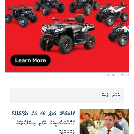
ADVERTISEMENT
އެންމެ ފަސް
މެމްބަރުންގެ އަދަދު 60 އަށް މަދުކުރުމާއެކު،
ގާނޫނުއަސާސީއަށް ބޮޑެތި އިސްލާހުތަކެއް
ގެންނަންޖެހޭ