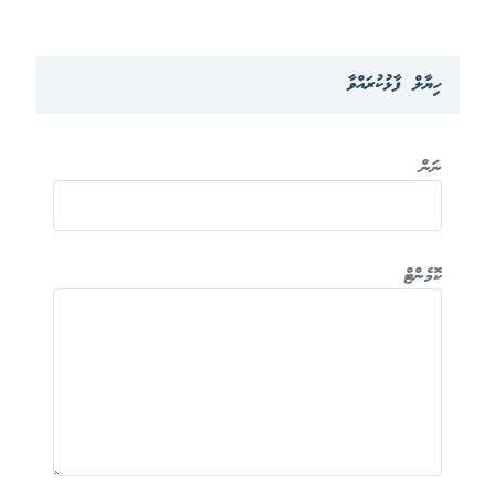
ހިޔާލް ފާޅުކުރައްވާ
ނަން
ކޮމެންޓް