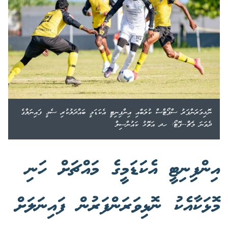
ނޮޅިވަރަންފަރު ސްޕޯޓްސް ކުލަބާއި އިންފިނިޓީ އެކަޑަމީ ބައްދަލުކުރި ސެމީ ފައިނަލްގެ
ދެވަނަ މެޗް--ފޮޓޯ: ހދ އަތޮޅު ކައުންސިލް
އިންފިނިޓީ އެކަޑަމީގެ މައްޗަށް ހަނި
މޮޅަކާއެކު ނޮޅިވަރަންފަރުން ފައިނަލަށް