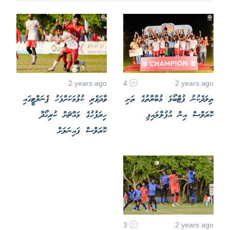
2 years ago
4
2 years ago
ތިލަދެކުނު ފުޓްބޯޅަ މުބާރާތުގެ ތަށި
ވާދަވެރި ކުޅުމަކަށްފަހު ޕެނަލްޓީގައި
ކޮރަލްސް އިން އުފުލާލައިފި
ހިރަފުހުގެ މައްޗަށް ކުރިހޯދާ
ކޮރަލްސް ފައިނަލަށް
3
2 years ago