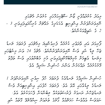
ADVERTISEMENT
މިއަދު ކުޅުދުއްފުށީ ޒޯން ސްޓޭޑިއަމްގައި ކުޅެވުނު މެޗުގައި
ނޮޅިވަރަންފަރުން އިންފިނިޓީ އެކަޑަމީގެ މައްޗަށް ކުރިހޯދައިފައިވަނީ 3 -
2 ގެ ނަތީޖާއަކުންނެވެ.
ފޯރިގަދަ އަދި ވާދަވެރި ކުޅުމެއް ފެނިގެންދިޔަ މިމެޗުގައި ފުރަތަމަ ލަނޑު
ޖަހާ ލީޑް ނެގީ ވެސް ނޮޅިވަރަންފަރުންނެވެ. މެޗުގެ 24 ވަނަ މިނެޓުގައި
މިލަނޑު އެޓީމަށް ކާމިޔާބުކޮށްދީފައިވަނީ މުޅި މުބާރާތުގައި ވެސް ތަފާތު
މޮޅުކުޅުމެއް ދައްކަމުން އަންނަ ހުސެއިން ޝަރީފް އެވެ.
ހުސެއިން ޝަރީފްގެ ލަނޑާއެކު ފުރަތަަމަ ހާފު ނިމުނީ ނޮޅިވަރަންފަރު 1
ލަނޑުގެ ލީޑެއްގައި އޮވެ އެވެ. ފުރަތަމަ ހާފުގައި އިންފިނިޓީއަށް ވެސް
ލަނޑުޖަހާނެ ރަނގަޅު ފުރުސަތުތަކެއް ލިބުންކަން ފާހަގަކުރެވެ އެވެ.
ނަމަވެސް އެއްވެސް ހަމަލާއެއް ގޯލުގެ ތެރެއަށް ނިންމާލެވޭ ގޮތެއް ނުވި