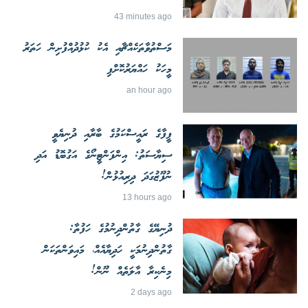
43 minutes ago
މަސްތުވާތަކެއްޗާއި އެކު ކުޅުދުއްފުށިން ހަތަރު
މީހަކު ހައްޔަރުކޮށްފި
an hour ago
ފީފާގެ ރައީސްކަމުގެ ބާރާއި ދުނިޔެވީ
ސިޔާސަތު: އިންފަންޓީނޯގެ އަގުބޮޑު އަދި
ނުފޫޒުގަދަ ދިރިއުޅުން!
13 hours ago
ދުނިޔޭގެ ގާތުންދިނުމުގެ ހަފުތާ:
ގާތުންދިނުމަކީ ހަދިޔާއެއް، މައިވަންތަކަން
މިނެކިރާ އާލަތެއް ނޫން!
2 days ago