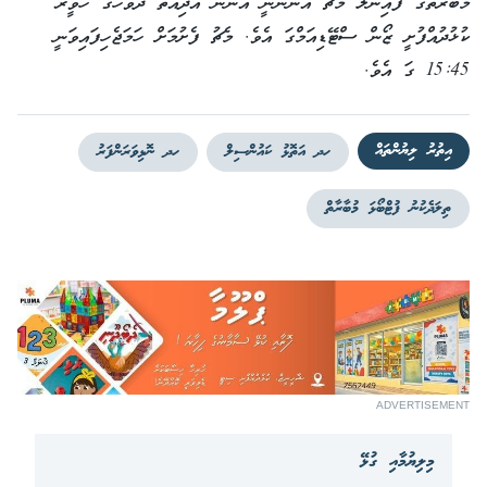
މުބާރާތުގެ ފައިނަލު މެޗު އޮންނާނީ އަންނަ އާދިއްތަ ދުވަހުގެ ހަވީރު
ކުޅުދުއްފުށީ ޒޯން ސްޓޭޑިއަމްގަ އެވެ. މެޗު ފެށުމަށް ހަމަޖެހިފައިވަނީ
15:45 ގަ އެވެ.
އިތުރު ލިޔުންތައް
ހދ އަތޮޅު ކައުންސިލް
ހދ ނޮޅިވަރަންފަރު
ތިލަދެކުނު ފުޓްބޯޅަ މުބާރާތް
ADVERTISEMENT
މިލިޔުމާއި ގުޅޭ