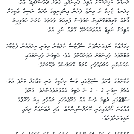
ލަނޑެއް ކާމިޔާބުކޮށް އެޓީމު ފައިނަލާއި ގާތަށް ޖައްސާލަދީފަ އެވެ.
މިލަނޑު ޖެހިތާ ދެ މިނެޓު ފަހުން އިންފިނިޓީގެ އާދަމް ނަސީމް އެޓީމަށް
ގޯލެއް ކާމިޔާބުކޮށްދިން ނަމަވެސް ފުރިހަމަ ވަގުތުގެ ކުޅުން ހަމަވިއިރު
އެޓީމަށް ނަތީޖާ އެއްވަރުކުރެވޭ ގޮތެއް ނުވި އެވެ.
މިމޮޅާއެކު ނޮޅިވަރަންފަރު ސްޕޯޓްސް ކުލަބުން މިވަނީ ތިލަދެކުނު ފުޓްބޯޅަ
މުބާރާތުގެ ފައިނަލަށް ދަތުރުކޮށްފަ އެވެ. އެޓީމުން ފައިނަލުގައި
ނުކުންނާނީ ކުޅުދުއްފުށީ ކުލަބް ކޮރަލްސްއާ ދެކޮޅަށެވެ.
މުބާރާތުގެ ގްރޫޕު ސްޓޭޖުގައި ވެސް މިދެޓީމު ވަނީ ބައްދަލު ކޮށްފަ އެވެ.
އެމެޗު ނިމުނީ 2 - 2 ން ދެޓީމު އެއްވަރުވެގެންނެވެ. ގްރޫޕް
ސްޓޭޖުގައި ދެޓީމު ވެސް އެއް ގްރޫޕެއްގައި ލައްވާލި އިރު ގްރޫޕްގެ
އެއްވަނަ ހޯދާފައިވަނީ ކޮރަލްސްއިންނެވެ. އަދި ދެވަނައަށް ދިޔައީ
ނޮޅިވަރަންފަރެވެ.