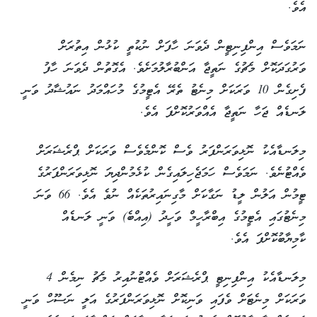
އެވެ.
ނަމަވެސް އިންފިނިޓީން ދެވަނަ ހާފަށް ނުކުތީ ކުޅުން އިތުރަށް
ވަރުގަދަކޮށް މެޗުގެ ނަތީޖާ އަންބުރާލުމަށެވެ. އެގޮތުން ދެވަނަ ހާފު
ފެށިގެން 10 ވަރަކަށް މިނެޓު ތެރޭ އެޓީމުގެ މުހައްމަދު ނައުޝާދު ވަނީ
ލަނޑެއް ޖަހާ ނަތީޖާ އެއްވަރުކޮށްފަ އެވެ.
މިލަނޑާއެކު ނޮޅިވަރަންފަރު ވެސް ކޮންމެވެސް ވަރަކަށް ޕްރެޝަރަށް
ވެއްޓުނެވެ. ނަމަވެސް ހަމަޖެހިލައިގެން ކުޅެމުންދިޔަ ނޮޅިވަރަންފަރުގެ
ޓީމުން އަލުން ލީޑު ނަގާކަށް މާގިނައިރުތަކެއް ނުވެ އެވެ. 66 ވަނަ
މިނެޓުގައި އެޓީމުގެ އިބްރާހީމް ވަހީދު (އިއްބެ) ވަނީ ލަނޑެއް
ކާމިޔާބުކޮށްފަ އެވެ.
މިލަނޑާއެކު އިންފިނިޓީ ޕްރެޝަރަށް ވެއްޓުނުއިރު މެޗު ނިމެން 4
ވަރަކަށް މިނެޓަށް ވެފައި ވަނިކޮށް ނޮޅިވަރަންފަރުގެ އަލީ ނަސޫހް ވަނީ