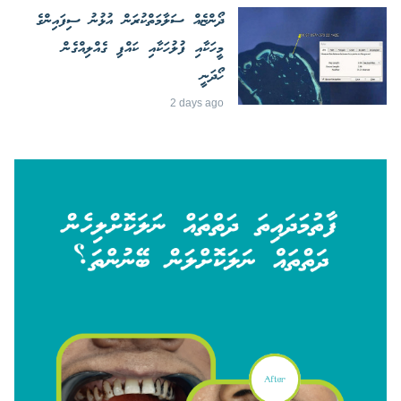
ދޯންޏެއް ސަލާމަތްކުރަން އުޅުނު ސިފައިންގެ
މީހަކާއި ފުލުހަކާއި ކައްޕި ގެއްލިއްގެން
ހޯދަނީ
2 days ago