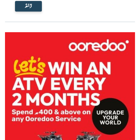
ފޮނުވާ