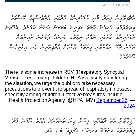
ADVERTISEMENT
އެޗްޕީއޭއިން މިއަދު ބުނީ ކުޑަކުދިންގެ މެދުގައި އާރްއެސްވީގެ ކޭސްތައް
އިތުރުވުމާއި ގުޅިގެން ހާލަތު ކައިރިން ބަލަމުން އަންނަ ކަމަަށެވެ. އެގޮތުން
ކުޑަކުދިންގެ މެދުގައި ނޭވާލާ ނިޒާމުގެ ބަލިތައް ފެތުރުނަ ނުދިނުމަށް
އަޅަން ޖެހޭ ރައްކާތެރި ފިޔަވަޅު އެޅުމަށް އެޗްޕީއޭއިން ވަނީ އިލްތިމާސް
ކޮށްފައެވެ.
There is some increase in RSV (Respiratory Syncytial
Virus) cases among children. HPA is closely monitoring
the situation, we urge the public to take necessary
precautions to prevent the spread of respiratory illnesses,
specially among children. Effective measures include…
September 25,
— Health Protection Agency (@HPA_MV)
2024
"މިގޮތުން އަތް ދޮވުމާއި، މީހުން ގިނަ ތަންތަނަށް އެއްވެ ނޫޅުން ފަދަ
ފިޔަވަޅުތައް އެޅުމަށް އެދެން،". އެޗްޕީއޭ ބުނެ އެވެ.