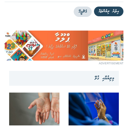
އިތުރު ލިޔުންތައް
އެޗްޕީއޭ
ADVERTISEMENT
މިލިޔުމާއި ގުޅޭ