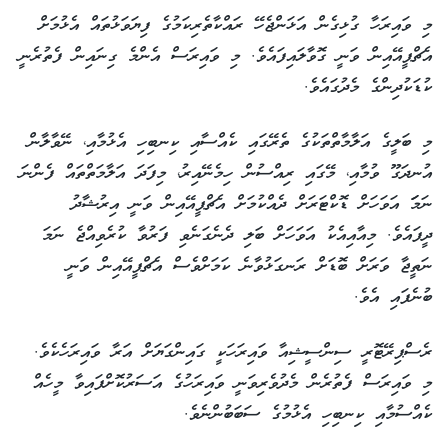
މި ވައިރަހާ ގުޅިގެން އަޅަންޖެހޭ ރައްކާތެރިކަމުގެ ފިޔަވަޅުތައް އެޅުމަށް
އެޗްޕީއޭއިން ވަނީ ގޮވާލައިފައެވެ. މި ވައިރަސް އެންމެ ގިނައިން ފެތުރެނީ
ކުޑަކުދިންގެ މެދުގައެވެ.
މި ބަލީގެ އަލާމާތްތަކުގެ ތެރޭގައި ކެއްސާއި ކިނބިހި އެޅުމާއި، ނޭވާލާން
އުނދަގޫ ވުމާއި، މޭގައި ރިއްސުން ހިމެނޭއިރު، މިފަދަ އަލާމަތްތައް ފެންނަ
ނަމަަ އަވަހަށް ޑޮކްޓަރަށް ދެއްކުމަށް އެޗްޕީއޭއިން ވަނީ އިރުޝާދު
ދީފައެވެ. މިއާއިއެކު އަވަހަށް ބަލި ދެނެގަނެވި ފަރުވާ ކުރެވިއްޖެ ނަމަ
ނަތީޖާ ވަރަށް ބޮޑަށް ރަނގަޅުވާނެ ކަމަށްވެސް އެޗްޕީއޭއިން ވަނީ
ބުނެފައި އެވެ.
ރެސްޕިރޭޓޮރީ ސިންސީޝިއާ ވައިރަހަކީ ގައިންގަޔަށް އަރާ ވައިރަހެކެވެ.
މި ވައިރަސް ފެތުރެން މެދުވެރިވަނީ ވައިރަހުގެ އަސަރުކޮށްފައިވާ މީހެއް
ކެއްސުމާއި ކިނބިހި އެޅުމުގެ ސަބަބުންނެވެ.