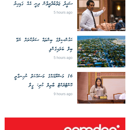
ސައީދު ޖަވާބުދާރީވާން ދިނީ އެއް ގަޑިއިރު
5 hours ago
ކައުންސިލްގެ ބިންތައް ސަރުކާރަށް ނެގޭ
ބިލް ބަލައިގެންފި
5 hours ago
16 މަޝްރޫއެއްގެ މަސައްކަތް ނުހިނގާތީ
ކޮންޓްރެކްޓް ބާތިލް ކުރި: ގީލާ
9 hours ago