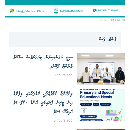
ADVERTISEMENT
އެންމެ ފަސް
ސިޓީ ކައުންސިލުން މިއަހަރުވެސް ސްކޫލް
ގްރާންޓް ދޫކޮށްފި
3 hours ago
ވިލާކޮލެޖު ކުޅުދުއްފުށީ ކެމްޕަހުގައި ޑިޕްލޮމާ
އިން ޓީޗިން ޕްރައިމަރީ އެންޑް ސްޕެޝަލް
އެޑިއުކޭޝަނަލް
5 hours ago