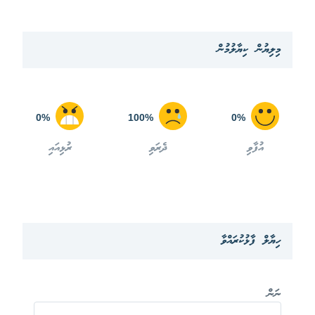
މިލިޔުން ކިޔާލުމުން
0%
100%
0%
އުފާވި
ދެރަވި
ރުޅިއައި
ހިޔާލް ފާޅުކުރައްވާ
ނަން