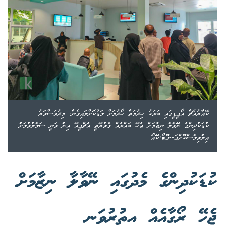
ކޭއާރުއެޗް އޯޕީޑީގައި ބަޔަކު ހިދުމަތް ހޯދުމަށް މަޑުކޮށްލައިގެން. މިދުވަސްވަރު
ކުޑަކުދިންގެ ނޭވާލާ ނިޒާމަށް ޖެހޭ ބައްޔެއް ފެތުރޭތީ އެޗްޕީއޭ އިން ވަނީ ސަމާލުވުމަށް
އިލްތިމާސްކޮށްފަ--ފޮޓޯ:ކޭއޯ
ކުޑަކުދިންގެ މެދުގައި ނޭވާލާ ނިޒާމަށް
ޖެހޭ ރޯގާއެއް އިތުރުވަނީ