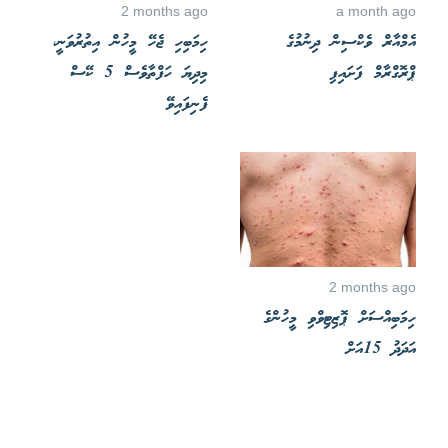
2 months ago
a month ago
އެމްއާރް ވެކްސިން ދިނުމުގެ
ހިމަބިހި ޖެހޭ މީހުން އިތުރުވަނީ،
ޕްރޮގްރާމް ފަށައިފި
މިދިޔަ ހަފްތާވެސް 5 ކޭސް
ފެނިފައިވޭ
2 months ago
ހިމަބިއްސަށް ޕޮޒިޓިވްވި މީހުންގެ
އަދަދު 15އަށް