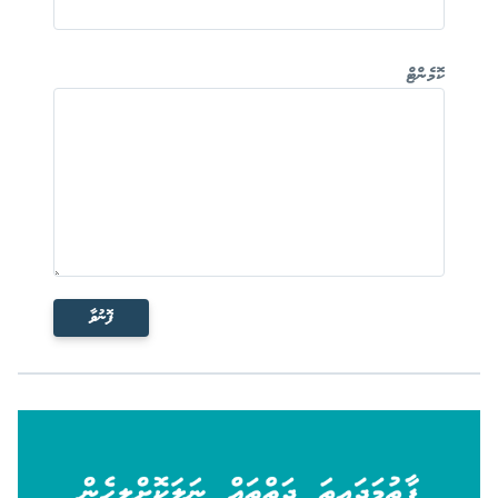
ކޮމެންޓް
ފޮނުވާ