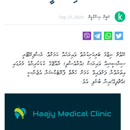
ނަބީލާ އިސްމާޢީލް
Sep 25, 2024
ނޭވާލާ ނިޒާމު ބަލިކަށިކުރުވާ ވައިރަހެއް ކަމަށްވާ، ރެސްޕިރޭޓޮރީ
ސިންސީޝިއާ ވައިރަސް (އާރްއެސްވީ) ރާއްޖޭގެ ކުޑަކުދިންގެ މެދުގައި
އިތުރުވާން ފަށާފައިވާ ކަމަށް ހެލްތް ޕްރޮޓެކްޝަން އެޖެންސީ
(އެޗްޕީއޭ)އިން ބުނެފި އެވެ.