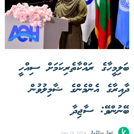
ބަލިމީހާގެ ރައްކާތެރިކަމަށް ސިއްހީ
ދާއިރާގެ އެންމެންގެ ޝާމިލުވުން
ބޭނުންވޭ: ސާޖިދާ
ނަބީލާ އިސްމާޢީލް
Sep 29, 2024