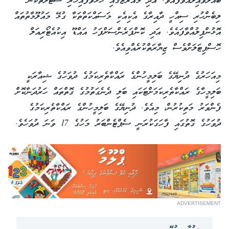
ބައްލަވައިލައްވާފައެވެ. އަދި މައުރަޒުގައި ހުޅުވާފައިހުރި ސްޓޯލްތަކުން
ލިބެންހުރި ސިއްހީ ދާއިރާގެ އެކިއެކި މަސައްކަތްތަކާ ގުޅޭ މައުލޫމާތުތައް
އޮޅުންފިލުއްވާފައެވެ. އަދި ކޮންފަރެންސަށްފަހު އައްޑޫ އިކުއެޓޯރިއަލް
ހޮސްޕިޓަލަށްވެސް ޒިޔާރަތްކުރެއްވިއެވެ.
‎މިއަހަރުގެ ދުނިޔޭގެ ބަލިމީހުންގެ ރައްކާތެރިކަމުގެ ދުވަހުގެ ޝިއާރަކީ
ބަލިމީހާގެ ރައްކާތެރިކަމަށްޓަކައި ބަލި ދެނެގަތުމުގެ ގޮތްތައް ހަރުދަނާކޮށް
ފެންވަރު މަތިކުރުން، މިއެވެ. ދުނިޔޭގެ ބަލިމީހުންގެ ރައްކާތެރިކަމުގެ
ދުވަހުގެ ގޮތުގައި ފާހަގަކުރަނީ ސެޕްޓެންބަރު މަހުގެ 17 ވަނަ ދުވަހެވެ.
ADVERTISEMENT