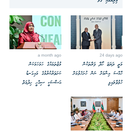
މިލިޔުމާއި ގުޅޭ
a month ago
24 days ago
މަތީ ދަރަޖަ ހޯދާ ފަރާތަކުން
މުޖުތަމައުގެ ހަމަހަމަކަން
ހާއްސަ އިނާމަށް ނަން ހުށަހެޅުމަށް
ކަށަވަރުކުރުމުގެ މައިގަނޑު
ހުޅުވާލައިފި
އަސާސަކީ ސިއްހީ ހިދުމަތް