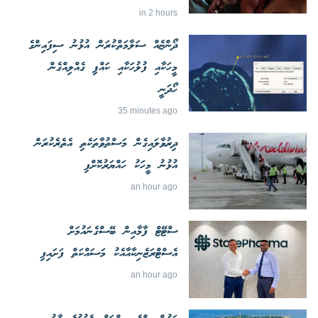
in 2 hours
ދޯންޏެއް ސަލާމަތްކުރަން އުޅުނު ސިފައިންގެ
މީހަކާއި ފުލުހަކާއި ކައްޕި ގެއްލިއްގެން
ހޯދަނީ
35 minutes ago
ދިރުވާލައިގެން މަސްތުވާތަކެތި އެތެރެކުރަން
އުޅުނު މީހަކު ހައްޔަރުކޮށްފި
an hour ago
ސްޓޭޓް ފާމާއިން ބޭސްގެނައުމަށް
އެސްޓްރަޒެނިކާއާއެކު މަސައްކަތް ފަށައިފި
an hour ago