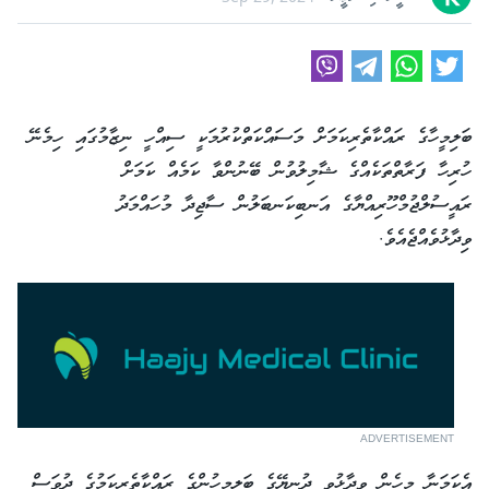
ބަލިމީހާގެ ރައްކާތެރިކަމަށް މަސައްކަތްކުރުމަކީ ސިއްހީ ނިޒާމުގައި ހިމެނޭ
ހުރިހާ ފަރާތްތަކެއްގެ ޝާމިލުވުން ބޭނުންވާ ކަމެއް ކަމަށް
ރައީސުލްޖުމްހޫރިއްޔާގެ އަނބިކަނބަލުން ސާޖިދާ މުހައްމަދު
ވިދާޅުވެއްޖެއެވެ.
ADVERTISEMENT
އެކަމަނާ މިހެން ވިދާޅުވީ ދުނިޔޭގެ ބަލިމީހުންގެ ރައްކާތެރިކަމުގެ ދުވަސް