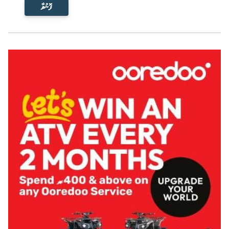
ފޮނުވާ