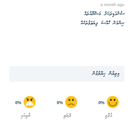
a month ago
ސުންގަޑިތަކަށް މަޝްރޫއުތައް
ނިންމަން ޚާއްސަ ފިޔަވަޅުތަކެއް
މިލިޔުން ކިޔާލުމުން
0%
0%
0%
އުފާވި
ދެރަވި
ރުޅިއައި