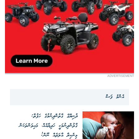
ADVERTISEMENT
އެންމެ ފަސް
ދުނިޔޭގެ ގާތުންދިނުމުގެ ހަފުތާ:
ގާތުންދިނުމަކީ ހަދިޔާއެއް، މައިވަންތަކަން
މިނެކިރާ އާލަތެއް ނޫން!