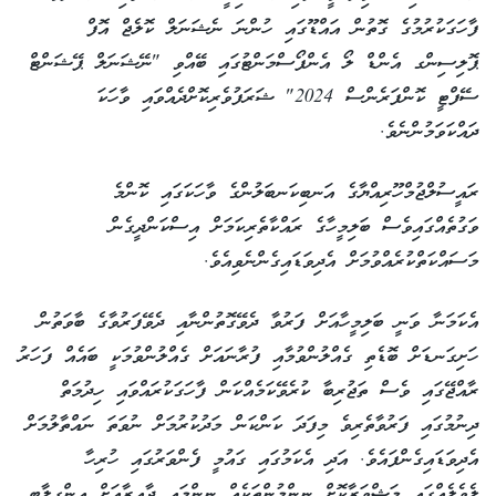
ފާހަގަކުރުމުގެ ގޮތުން އައްޑޫގައި ހުންނަ ނެޝަނަލް ކޮލެޖް އޮފް
ޕޮލިސިންގ އެންޑް ލޯ އެންފޯސްމަންޓުގައި ބޭއްވި "ނޭޝަނަލް ޕޭޝަންޓް
ސޭފްޓީ ކޮންފަރެންސް 2024" ޝަރަފުވެރިކޮށްދެއްވައި ވާހަކަ
ދައްކަވަމުންނެވެ.
‎ރައީސުލްޖުމްހޫރިއްޔާގެ އަނބިކަނބަލުންގެ ވާހަކަގައި ކޮންމެ
ވަގުތެއްގައިވެސް ބަލިމީހާގެ ރައްކާތެރިކަމަށް އިސްކަންދީގެން
މަސައްކަތްކުރެއްވުމަށް އެދިވަޑައިގެންނެވިއެވެ.
‎އެކަމަނާ ވަނީ ބަލިމީހާއަށް ފަރުވާ ދެވޭގޮތުންނާއި ދެވޭފަރުވާގެ ބާވަތުން
ހަށިގަނޑަށް ބޮޑެތި ގެއްލުންވުމާއި ފުރާނައަށް ގެއްލުންވުމަކީ ބައެއް ފަހަރު
ރާއްޖޭގައި ވެސް ތަޖުރިބާ ކުރެވޭކަމެއްކަން ފާހަގަކުރައްވައި ހިދުމަތް
ދިނުމުގައި ފަރުވާތެރިވެ މިފަދަ ކަންކަން މަދުކުރުމަށް ނުވަތަ ނައްތާލުމަށް
އެދިވަޑައިގެންފައެވެ. އަދި އެކަމުގައި ގައުމީ ފެންވަރުގައި ހުރިހާ
ލެވެލެއްގައި މަޝްވަރާކޮށް ނިންމުންތަކެއް ނިންމައި ދާއިރާއަށް އިންގިލާބީ