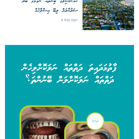
ކައުންސިލްގެ ބިންތައް ނެގުމުގެ ބާރު
ސަރުކާރަށް ލިބޭ އިސްލާހެއް
a day ago