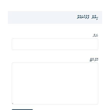
ހިޔާލް ފާޅުކުރައްވާ
ނަން
ކޮމެންޓް