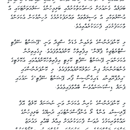
ބަދަލެއް ގެނައުމަށް މަސައްކަތްކުރުމާއި ބަލިމީހުންގެ ސަލާމަތަށްޓަކައި އާ
އުސޫލުތަކާއި އާ ވަސީލަތްތައް ތައާރަފުކުރުމުގެ މުހިންމުކަން އެކަމަނާގެ
ވާހަކަފުޅުގައި ފާހަގަކުރެއްވިއެވެ.
‎މި ކޮންފަރެންސްގެ ތެރެއިން މެޑަމް ސާޖިދާ ވަނީ "ޕޭޝަންޓް ސޭފްޓީ
ސްޓްރެޓެޖިކް ޕްލޭން" އިފްތިތާހް ކޮށްދެއްވާފައެވެ. މީގެއިތިރުން
އެކަމަނާވަނީ ޕޭޝަންޓް ސޭފްޓީ ކޮމިޓީ އިފްތިތާހުކޮށްދެއްވައި އެކޮމެޓީގެ
މެންބަރުންނަށް ޕިން ހަވާލުކޮށްދެއްވާފައެވެ. މި ކޮންފަރެންސްގައި
"އިމްޕްރޫވިންގ ޑައިގްނޯސިސް ފޯރ ޕޭޝަންޓް ސޭފްޓީ"ގެ ނަމުގައި
ޕެނަލް ޑިސްކަޝަނެއްވެސް ބާއްވާފައިވެއެވެ.
‎މި ކޮންފަރެންސްގެ ކުރިން އެކަމަނާ ވަނީ ނެޝަނަލް ކޮލެޖް އޮފް
ޕޮލިސިންގ އެންޑް ލޯ އެންފޯސްމަންޓުގައި ދުނިޔޭގެ ބަލިމީހުންގެ
ރައްކާތެރިކަމުގެ ދުވަސް ފާހަގަކުރުމަށް އިއްޔެ ބޭއްވި މައުރަޒު