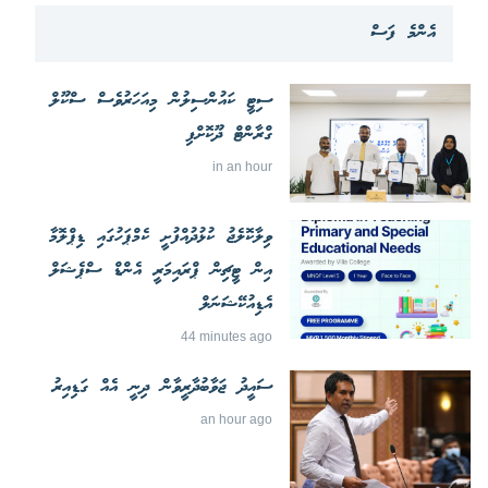
އެންމެ ފަސް
ސިޓީ ކައުންސިލުން މިއަހަރުވެސް ސްކޫލް
ގްރާންޓް ދޫކޮށްފި
in an hour
ވިލާކޮލެޖު ކުޅުދުއްފުށީ ކެމްޕަހުގައި ޑިޕްލޮމާ
އިން ޓީޗިން ޕްރައިމަރީ އެންޑް ސްޕެޝަލް
އެޑިއުކޭޝަނަލް
44 minutes ago
ސައީދު ޖަވާބުދާރީވާން ދިނީ އެއް ގަޑިއިރު
an hour ago