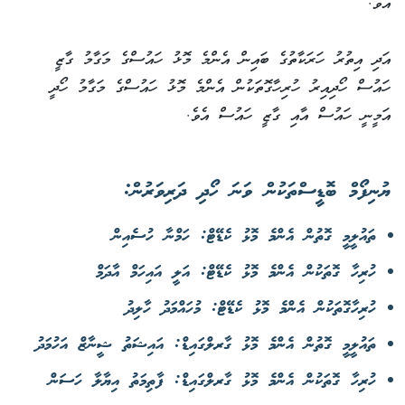
އެވެ.
އަދި އިތުރު ހަރަކާތުގެ ބައިން އެންމެ މޮޅު ހައުސްގެ މަގާމު ގާޒީ
ހައުސް ހޯދިއިރު ހުރިހާގޮތަކުން އެންމެ މޮޅު ހައުސްގެ މަގާމު ހޯދީ
އަމީނީ ހައުސް އާއި ގާޒީ ހައުސް އެވެ.
ޔުނިފޯމް ބޮޑީސްތަކުން ވަނަ ހޯދި ދަރިވަރުން:
ތައުލީމީ ގޮތުން އެންމެ މޮޅު ކެޑޭޓް: ހަމްނާ ހުސެއިން
ހުރިހާ ގޮތަކުން އެންމެ މޮޅު ކެޑޭޓް: އަލީ އައިހަމް އާދަމް
ހުރިހާގޮތަކުން އެންމެ މޮޅު ކެޑޭޓް: މުހައްމަދު ހާލިދު
ތައުލީމީ ގޮތުން އެންމެ މޮޅު ގާރލްގައިޑް: އައިޝަތު ޝީނާޒް އަހުމަދު
ހުރިހާ ގޮތަކުން އެންމެ މޮޅު ގާރލްގައިޑް: ފާތިމަތު އިޔާލާ ހަސަން