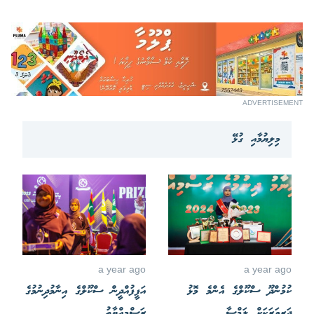
ADVERTISEMENT
މިލިޔުމާއި ގުޅޭ
a year ago
a year ago
ކުމުންދޫ ސްކޫލްގެ އެންމެ މޮޅު
އަފީފުއްދީން ސްކޫލްގެ އިނާމުދިނުމުގެ
ދަރިވަރަކަށް ލަމްސާ
ރަސްމިއްޔާތު