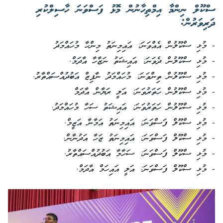
ސްކޫލް ނިންމާ އިމްތިހާނުން މޮޅު ފަސްވަނަ ހާސިލްކުރި
ދަރިވަރުން:
- މުޅި ސްކޫލުން އެއްވަނަ: އައިމިނަތު މިންހާ މުހައްމަދު
- މުޅި ސްކޫލުން ދެވަނަ: އައިޝަތު ނަޒާހާ އާދަމް.
- މުޅި ސްކޫލުން ތިންވަނަ: މުހައްމަދު ނާފިޒް އަބުދުއްސައްތާރު.
- މުޅި ސްކޫލުން ހަތަރުވަނަ: އަލީ ރަޔާން އާދަމް
- މުޅި ސްކޫލުން ހަތަރުވަނަ: އައިޝަތު ސަހާ މުހައްމަދު.
- މުޅި ސްކޫލް ފަސްވަނަ: އައިމިނަތު އަމާނާ އަޒީމް.
- މުޅި ސްކޫލް ފަސްވަނަ: އައިމިނަތު ޒަހާ އަދުނާން.
- މުޅި ސްކޫލް ފަސްވަނަ: ސަހާމާ އަބުދުއްސައްތާރު.
- މުޅި ސްކޫލް ފަސްވަނަ: އަލީ އައިހަމް އާދަމް.