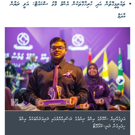
ތައުލީމީގޮތުން އަދި ހުރިހާގޮތަކުން އެންމެ މޮޅު ސްކައުޓް: އަލީ ރަޔާން
އާދަމް
އަފީފުއްދީން ސްކޫލްގެ އިނާމު ދިނުމުގެ ރަސްމިއްޔާތުގައި ދަރިވަރުންތަކެއް އިނާމު
ހިފައިގެން ދަނީ--ކޭއޯފޮޓޯ