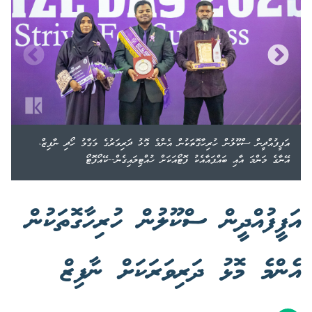
އަފީފުއްދީން ސްކޫލުން ހުރިހާގޮތަކުން އެންމެ މޮޅު ދަރިވަރުގެ މަގާމު ހޯދި ނާފިޒް،
އޭނާގެ މަންމަ އާއި ބައްޕައާއެކު ފޮޓޯއަކަށް ހުއްޓިލައިގެން--ކޭއޯފޮޓޯ
އަފީފުއްދީން ސްކޫލުން ހުރިހާގޮތަކުން
އެންމެ މޮޅު ދަރިވަރަކަށް ނާފިޒް