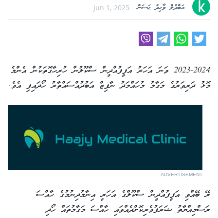
އަބްދުލް ވާހިދު ޙަސަން
Jun 1, 2025
2023-2024 ވަނަ އަހަރު އަފީފުއްދީން ސްކޫލުން ހުރިހާގޮތަކުން އެންމެ
މޮޅު ދަރިވަރުގެ މަގާމު މުހައްމަދު ނާފިޒް އަބުދުއްސައްތާރު ހޯދައިފި އެވެ.
ADVERTISEMENT
ރޭ ބޭއްވި އަފީފުއްދީން ސްކޫލްގެ އަހަރީ އިނާމުދިނުމުގެ ހާއްސަ
ރަސްމިއްޔާތު ޝަރަފުވެރިކޮށްދެއްވައި ހާއްސަ މަގާމުތައް ހޯދި