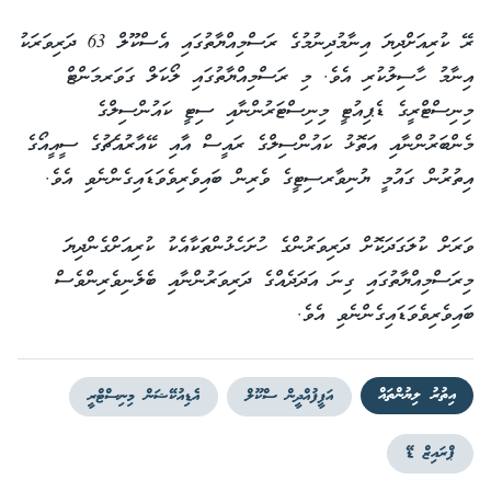
ރޭ ކުރިއަށްދިޔަ އިނާމުދިނުމުގެ ރަސްމިއްޔާތުގައި އެސްކޫލް 63 ދަރިވަރަކު
އިނާމު ހާސިލުކުރި އެވެ. މި ރަސްމިއްޔާތުގައި ލޯކަލް ގަވަރމަންޓް
މިނިސްޓްރީގެ ޑެޕިއުޓީ މިނިސްޓަރުންނާއި ސިޓީ ކައުންސިލްގެ
މެންބަރުންނާއި އަތޮޅު ކައުންސިލްގެ ރައީސް އާއި ކޭއާރުއެޗުގެ ސީއީއޯގެ
އިތުރުން ގައުމީ ޔުނިވާރސިޓީގެ ވެރިން ބައިވެރިވެވަޑައިގެންނެވި އެވެ.
ވަރަށް ކުލަގަދަކޮށް ދަރިވަރުންގެ ހުށަހެޅުންތަކާއެކު ކުރިއަށްގެންދިޔަ
މިރަސްމިއްޔާތުގައި ގިނަ އަދަދެއްގެ ދަރިވަރުންނާއި ބެލެނިވެރިންވެސް
ބައިވެރިވެވަޑައިގެންނެވި އެވެ.
އިތުރު ލިޔުންތައް
އަފީފުއްދީން ސްކޫލް
އެޑިއުކޭޝަން މިނިސްޓްރީ
ޕްރައިޒް ޑޭ