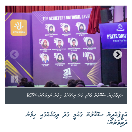
އަފީފުއްދީން ސްކޫލުން ގައުމީ ގަދަ ދިހައެއްގެ ހިމެނު ދަރިވަރުން--ކޭއޯފޮޓޯ
އަފީފުއްދީން ސްކޫލުން ގައުމީ ގަދަ ދިހައެއްގައި ހިމެނު
ދަރިވަރުން: