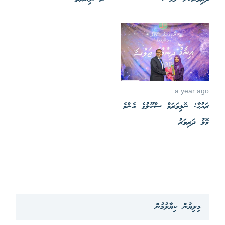
a year ago
ރައުޙާ: ނޮޅިވަރަމް ސްކޫލުގެ އެންމެ
މޮޅު ދަރިވަރު
މިލިޔުން ކިޔާލުމުން