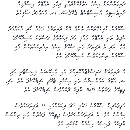
ދަރިވަރުންނަށް އިނާމު ހަވާލުކޮށްދެއްވީ ދިވެހި ރާއްޖޭގެ އިސްލާމިކް
ޔުނިވާސިޓީގެ އެސިސްޓެންޓް ޕްރޮފެސަރ ޑރ މުހައްމަދު ސޯލިހެވެ.
ސްކޫލުން ހުރިހާގޮތަކުން އެންމެ މޮޅު ދަރިވަރުގެ މަގާމު ހޯދި މުހައްމަދު
ނާފިޒް ވަނީ ރާއްޖޭގެ ގައުމީ ގަދަ ދިހައެއްގެ ފަސްވަނަ ހާސިލުކޮށްފަ
އެވެ. އަދި އެ ދަރިވަރު ވަނީ ސްކޫލް ނިންމާ އިމްތިހާނުތަކުން މުޅި
ސްކޫލުން ތިންވަނަވެސް ހާސިލުކޮށްފަ އެވެ.
އެ ދަރިވަރަށް ރައީސުލްޖުމްހޫރިއްޔާ އާއި އެޑިކޭޝަން މިނިސްޓްރީ އަދި
ހދ އަތޮޅު ކައުންސިލުން ވަނީ އިނާމާއި ޓްރޮފީ ހަދިޔާކޮށްފަ އެވެ. އަދި
ޕީޓީއޭގެ ފަރާތުން 3000 ރުފިޔާ ޗެކެއްވެސް ހަދިޔާކޮށްފަ އެވެ.
އަފީފުއްދީން ސްކޫލުން ގައުމީ ގަދަ ދިހައެއްގައި 11 ދަރިވަރަކުވެސް
ހިމެނުނެ އެވެ. އެ ދަރިވަރުންނަށްވެސް ޕީޓީއޭގެ ފަރާތުން ވަނީ ތިންހާސް
ރުފިޔާގެ ފައިސާގެ އިނާމެއް ހުށަހެޅި އެވެ.