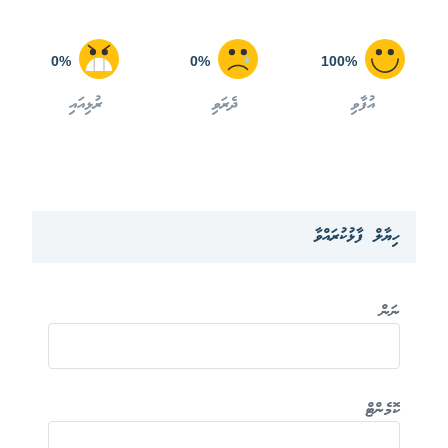
0%
0%
100%
އުފާވި
ދެރަވި
ރުޅިއައި
ހިޔާލް ފާޅުކުރައްވާ
ނަން
ކޮމެންޓް