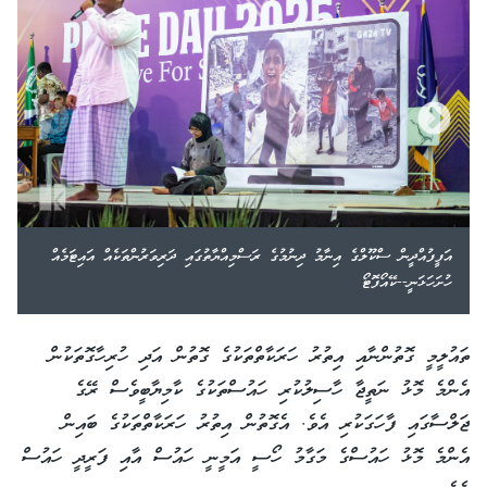
އަފީފުއްދީން ސްކޫލްގެ އިނާމު ދިނުމުގެ ރަސްމިއްޔާތުގައި ދަރިވަރުންތަކެއް އައިޓަމެއް
ހުށަހަޅަނީ--ކޭއޯފޮޓޯ
ތައުލީމީ ގޮތުންނާއި އިތުރު ހަރަކާތްތަކުގެ ގޮތުން އަދި ހުރިހާގޮތަކުން
އެންމެ މޮޅު ނަތީޖާ ހާސިލުކުރި ހައުސްތަކުގެ ކާމިޔާބީވެސް ރޭގެ
ޖަލްސާގައި ފާހަގަކުރި އެވެ. އެގޮތުން އިތުރު ހަރަކާތްތަކުގެ ބައިން
އެންމެ މޮޅު ހައުސްގެ މަގާމު ހޯސީ އަމީނީ ހައުސް އާއި ފަރީދީ ހައުސް