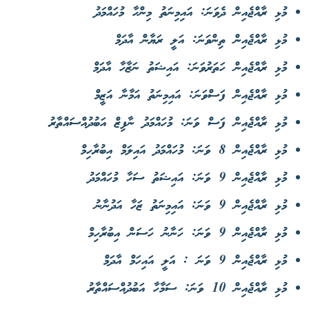
މުޅި ރާއްޖެއިން ދެވަނަ: އައިމިނަތު މިންހާ މުހައްމަދު
މުޅި ރާއްޖެއިން ތިންވަނަ: އަލީ ރަޔާން އާދަމް
މުޅި ރާއްޖެއިން ހަތަރުވަނަ: އައިޝަތު ނަޒާހާ އާދަމް
މުޅި ރާއްޖެއިން ފަސްވަނަ: އައިމިނަތު އަމާނާ އަޒީމް
މުޅި ރާއްޖެއިން ފަސް ވަނަ: މުހައްމަދު ނާފިޒް އަބުދުއްސައްތާރު
މުޅި ރާއްޖެއިން 8 ވަނަ: މުހައްމަދު އައިލަމް އިބުރާހިމް
މުޅި ރާއްޖެއިން 9 ވަނަ: އައިޝަތު ސަހާ މުހައްމަދު
މުޅި ރާއްޖެއިން 9 ވަނަ: އައިމިނަތު ޒަހާ އަދުނާނު
މުޅި ރާއްޖެއިން 9 ވަނަ: ހަނާނު ހަސަން އިބުރާހިމް
މުޅި ރާއްޖެއިން 9 ވަނަ : އަލީ އައިހަމް އާދަމް
މުޅި ރާއްޖެއިން 10 ވަނަ: ސަމާހާ އަބުދުއްސައްތާރު