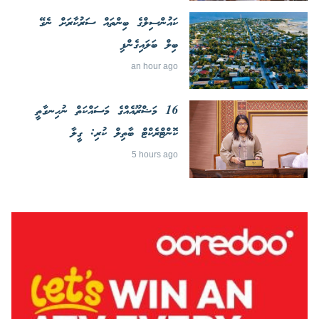
ކައުންސިލްގެ ބިންތައް ސަރުކާރަށް ނެގޭ
ބިލް ބަލައިގެންފި
an hour ago
16 މަޝްރޫއެއްގެ މަސައްކަތް ނުހިނގާތީ
ކޮންޓްރެކްޓް ބާތިލް ކުރި: ގީލާ
5 hours ago