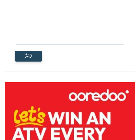
ފޮނުވާ