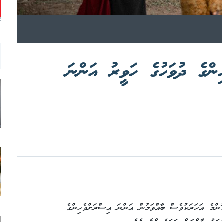
T
ިންގެ ދުވަހުގެ ހަވީރު އަންނަ
ޮންމެ އަހަރަކުވެސް ބާއްވަމުން އަންނަ އިސްރަށްވެހިންގެ