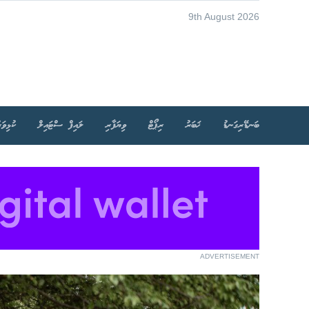
9th August 2026
ބަނޑޭރިގަނޑު
ޚަބަރު
ރިޕޯޓް
ވިޔަފާރި
ލައިފް ސްޓައިލް
ކުޅިވަރ
ADVERTISEMENT