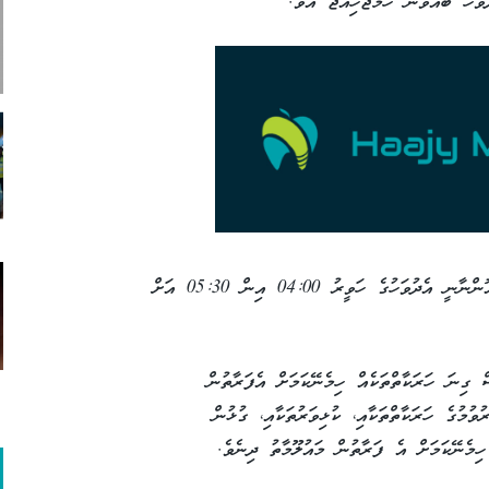
އެފަރާތުން މައުލޫމާތު ދިން ގޮތުގައި މި ހަވީރު އޮންނާނީ އެދުވަހުގެ ހަވީރު 04:00 އިން 05:30 އަށް
 ގިނަ ހަރަކާތްތަކެއް ހިމެނޭކަމަށް އެފަރާތުން
ވުމުގެ ހަރަކާތްތަކާއި، ކުޅިވަރުތަކާއި، ގުޅުން
ިމެނޭކަމަށް އެ ފަރާތުން މައުލޫމާތު ދިނެވެ.