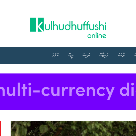
ު
ވާހަކަ
މައިޒާން
ދުނިޔެ
ދީން
ކޮލަމް