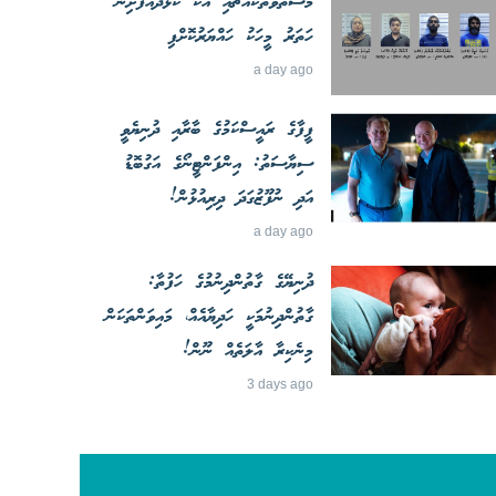
މަސްތުވާތަކެއްޗާއި އެކު ކުޅުދުއްފުށިން
ހަތަރު މީހަކު ހައްޔަރުކޮށްފި
a day ago
ފީފާގެ ރައީސްކަމުގެ ބާރާއި ދުނިޔެވީ
ސިޔާސަތު: އިންފަންޓީނޯގެ އަގުބޮޑު
އަދި ނުފޫޒުގަދަ ދިރިއުޅުން!
a day ago
ދުނިޔޭގެ ގާތުންދިނުމުގެ ހަފުތާ:
ގާތުންދިނުމަކީ ހަދިޔާއެއް، މައިވަންތަކަން
މިނެކިރާ އާލަތެއް ނޫން!
3 days ago