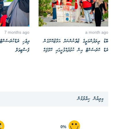
7 months ago
a month ago
ބޮޑު ތިލަދުންމަތީގެ ޒުވާނުންނަށް އަމާޒުކޮށްގެން
ދިވެހި ރެޑްކުރެސެންޓްގ
ރެޑް ކްރެސެންޓް އިން ކުޅުދުއްފުށީގައި ކޭމްޕެއް
ފެސްޓިވަލް
މިލިޔުން ކިޔާލުމުން
0%