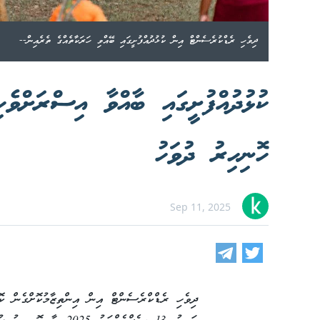
ދިވެހި ރެޑްކުރެސެންޓް އިން ކުޅުދުއްފުށީގައި ބޭއްވި ހަރަކާތެއްގެ ތެރެއިން--
ކުޅުދުއްފުށީގައި ބާއްވާ އިސްރަށްވެހ
ހޮނިހިރު ދުވަހު
Sep 11, 2025
ދިވެހި ރެޑްކްރެސެންޓް އިން އިންތިޒާމުކޮށްގެން ކ