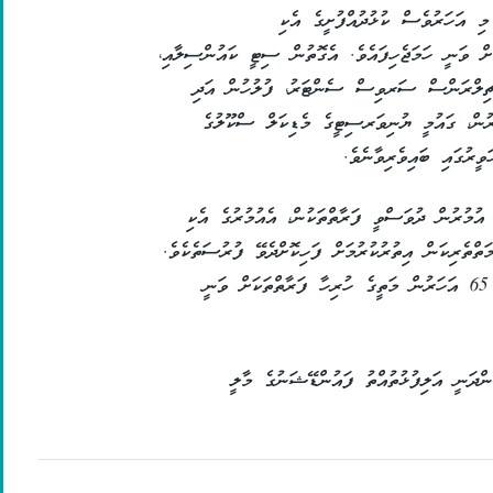
ި އަހަރުވެސް ކުޅުދުއްފުށީގެ އެކި
ށް ވަނީ ހަމަޖެހިފައެވެ. އެގޮތުން ސިޓީ ކައުންސިލާއި،
ް ޗިލްރަންސް ސަރވިސް ސެންޓަރު، ފުލުހުން އަދި
ުން، ގައުމީ ޔުނިވަރސިޓީގެ މެޑިކަލް ސްކޫލުގެ
ރުގައި ބައިވެރިވާނެވެ.
އުމުރުން ދުވަސްވީ ފަރާތްތަކުން، އެއުމުރުގެ އެކި
ަތްތެރިކަން އިތުރުކުރުމަށް ފަހިކޮށްދެވޭ ފުރުސަތެކެވެ.
މި ހަވީރުގައި ބައިވެރިވުމުގެ ފުރުސަތު، އުމުރުން 65 އަހަރުން މަތީގެ ހުރިހާ ފަރާތްތަކަށް ވަނީ
ްދަނީ އަލިފުޅުތުއްތު ފައުންޑޭޝަނުގެ މާލީ