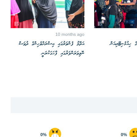
10 months ago
ެ ހިއުމެނިޓޭރިއަން
އަތޮޅު ފެންވަރުގައި އިސްރަށްވެހިންގެ ދުވަސް
ނޮޅިވަރަންފަރުގައި ފާހަގަކުރަނީ
0%
0%