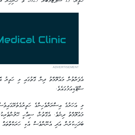
ހަވީރު، 13 ސެޕްޓެމްބަރު 2025 ވާ ހޮނިހިރު ދުވަހު ބާއްވަން ހަމަޖެހިއްޖެ އެވެ.
ADVERTISEMENT
ސްޓޭޑިއަމުގައެވެ.
މި އަހަރުގެ އިސްރަށްވެހިންގެ ހަވީރުގެތެރޭގައިވެސް
މައުލޫމާތު ދިނެވެ. އެގޮތުން، ސިއްހީ ހޭލުންތެރިކުރު
ބަދަހިކުރުން އަދި އެނޫންވެސް އެކި ހަރަކާތްތައް ހ