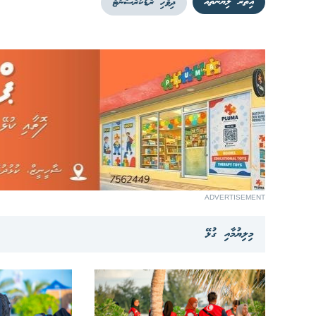
އިތުރު ލިޔުންތައް
ދިވެހި ރެޑްކުރެސެންޓް
ADVERTISEMENT
މިލިޔުމާއި ގުޅޭ