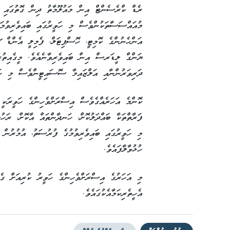
ރެޑް ކްރެސެންޓް އިން މައުލޫމާތު ދިން ގޮތުގައި މ
މުއައްސަސާތަކުންވެސް މި ހަވީރުގައި ބައިވެރިވުމަ
އަންހެނުންގެ ކޮމިޓީ، ހޮސްޕިޓަލް، ފެމިލީ އެންޑ
ޔަންގް ލީޑަރސް އިން ބައިވެރިވާނެއެވެ. މީގެއިތުރ
ދަރިވަރުންނާއި އަލްޒައިމާ ސޮސައިޓީންވެސް މި ހަވީ
ކޮންމެ އަހަރެއްގެވެސް އިސްރަށްވެހިންގެ ހަވީރަކީ 
ފަރާތްތަކާ ބައްދަލުކޮށް، ހަނދާންތައް އާކޮށް، ރަހުމ
ހުޅުވާލާފައެވެ.
މި އަހަރުގެ އިސްރަށްވެހިންގެ ހަވީރު ކުރިއަށް ގެނ
އެހީތެރިކަމާއެކުގައެވެ.