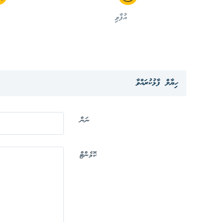
އުފާވި
ހިޔާލް ފާޅުކުރައްވާ
ނަން
ކޮމެންޓް