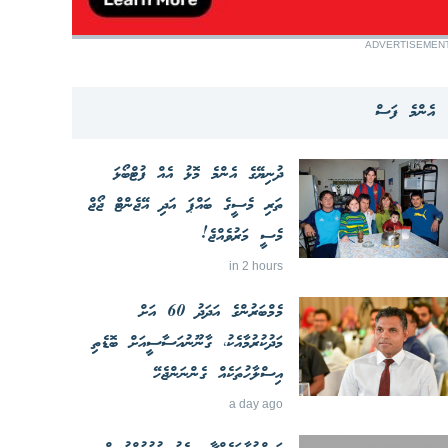
ADVERTISEMEN
އެންމެ ފަސް
ދުނިޔޭގެ އެންމެ މޮޅު އެއް ފުޓްބޯޅަ
ތަރި މެސީގެ ބައްޕަ އަދި އޭޖެންޓް ޖޯޖް
މެސީ މަރުވެއްޖެ!
in 2 hours
މެމްބަރުންގެ އަދަދު 60 އަށް
މަދުކުރުމާއެކު، ގާނޫނުއަސާސީއަށް ބޮޑެތި
އިސްލާހުތަކެއް ގެންނަންޖެހޭ
a day ago