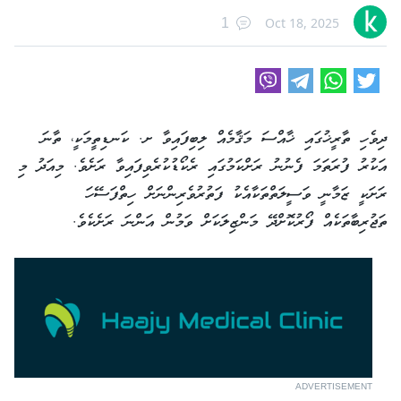
Oct 18, 2025
1
ދިވެހި ތާރީޚުގައި ޚާއްސަ މަޤާމެއް ލިބިފައިވާ ށ. ކަނޑިތީމަކީ، ތާނަ
އަކުރު ފުރަތަމަ ފެނުނު ރަށްކަމުގައި ރެކޯޑުކުރެވިފައިވާ ރަށެވެ. މިއަދު މި
ރަށަކީ ޒަމާނީ ވަސީލަތްތަކާއެކު ފަތުރުވެރިންނަށް ހިތްފަސޭހަ
ތަޖުރިބާތަކެއް ފޯރުކޮށްދޭ މަންޒިލަކަށް ވަމުން އަންނަ ރަށެކެވެ.
ADVERTISEMENT