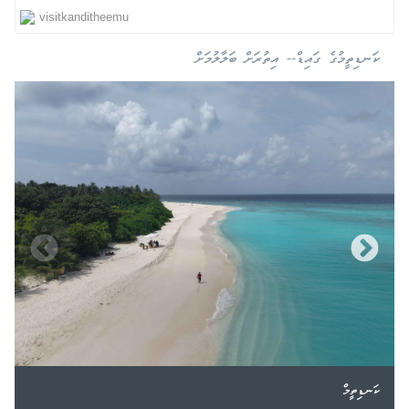
visitkanditheemu
ކަނޑިތީމުގެ ގައިޑް-- އިތުރަށް ބަލާލުމަށް
ކަނޑިތީމް