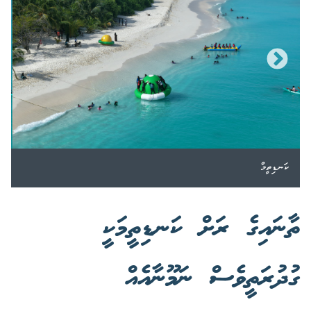
ކަނޑިތީމް
ތާނައިގެ ރަށް ކަނޑިތީމަކީ
ގުދުރަތީވެސް ނަމޫނާއެއް