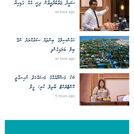
ސައީދު ޖަވާބުދާރީވާން ދިނީ އެއް ގަޑިއިރު
an hour ago
ކައުންސިލްގެ ބިންތައް ސަރުކާރަށް ނެގޭ
ބިލް ބަލައިގެންފި
an hour ago
16 މަޝްރޫއެއްގެ މަސައްކަތް ނުހިނގާތީ
ކޮންޓްރެކްޓް ބާތިލް ކުރި: ގީލާ
5 hours ago