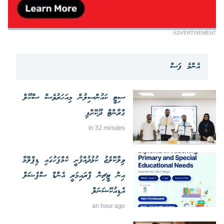
ADVERTISEMENT
އެންމެ ފަސް
ސިޓީ ކައުންސިލުން މިއަހަރުވެސް ސްކޫލް
ގްރާންޓް ދޫކޮށްފި
in 32 minutes
ވިލާކޮލެޖު ކުޅުދުއްފުށީ ކެމްޕަހުގައި ޑިޕްލޮމާ
އިން ޓީޗިން ޕްރައިމަރީ އެންޑް ސްޕެޝަލް
އެޑިއުކޭޝަނަލް
an hour ago