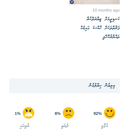
10 months ago
ކަނޑިތީމަށް ޒިޔާރަތްކުރާ
ފަރާތްތަކަށް ހާއްސަ ގައިޑެއް
ތައްޔާރުކޮށްފި
މިލިޔުން ކިޔާލުމުން
1%
8%
92%
އުފާވި
ދެރަވި
ރުޅިއައި