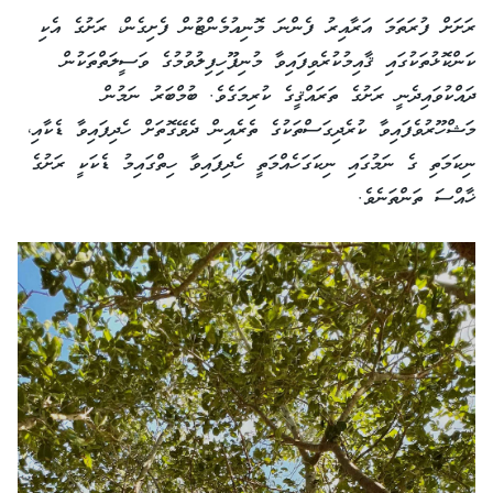
ރަށަށް ފުރަތަމަ އަރާއިރު ފެންނަ މޮނިއުމެންޓުން ފެށިގެން، ރަށުގެ އެކި
ކަންކޮޅުތަކުގައި ޤާއިމުކުރެވިފައިވާ މުނިފޫހިފިލުވުމުގެ ވަސީލަތްތަކުން
ދައްކުވައިދެނީ ރަށުގެ ތަރައްޤީގެ ކުރިމަގެވެ. ބުމްބަރު ނަމުން
މަޝްހޫރުވެފައިވާ ކުރެދިގަސްތަކުގެ ތެރެއިން ދެވޭގޮތަށް ހެދިފައިވާ ޑެކާއި،
ނިކަމަތި ގެ ނަމުގައި ނިކަގަހެއްމަތީ ހެދިފައިވާ ހިތްގައިމު ޑެކަކީ ރަށުގެ
ޚާއްސަ ތަންތަނެވެ.