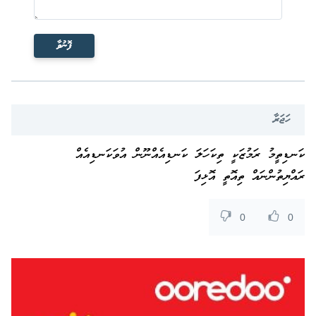
ފޮނުވާ
ހަޖަރާ
ކަނޑިތީމު ރަމުޒަކީ ތިކަހަލަ ކަނޑިއެއްނޫން އުވަކަނޑިއެއް
ރައްޔިތުންނައް ތިއޮތީ އޮޅިފަ
0
0