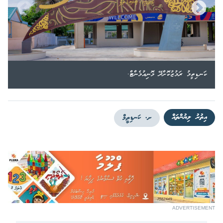
ކަނޑިތީމު ރަމުޒުކޮށްދޭ މޮނިއުމެންޓް.
އިތުރު ލިޔުންތައް
ށ. ކަނޑިތީމް
ADVERTISEMENT