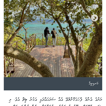
ކަނޑިތީމް
ރަށުގެ އެންމެ ފާހަގަކޮށްލެވޭ އެއް ސަރަޙައްދަކީ އަކުރު ބީޗް އެވެ. މި