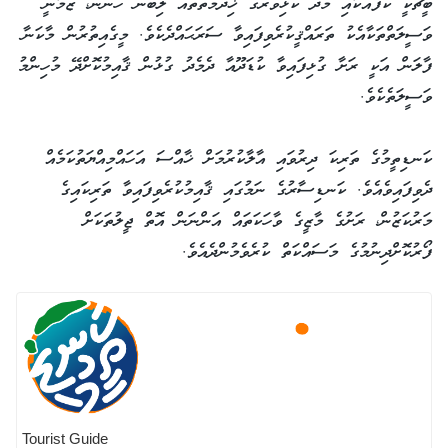
ބީޗަކީ ކެފޭއަކާއި މޫދު ކުޅިވަރުގެ ޚިދުމަތްތައް ލިބެން ހުންނަ، ޒަމާނީ
ވަސީލަތްތަކާއެކު ތަރައްޤީކުރެވިފައިވާ ސަރަޙައްދެކެވެ. މީގެއިތުރުން މާކަނާ
ފާލަން އަކީ ރަށާ ގުޅިފައިވާ ކުޑަދޫއާ ދެމެދު ގުޅުން ޤާއިމުކޮށްދޭ މުހިންމު
ވަސީލަތެކެވެ.
ކަނޑިތީމުގެ ތަރިކަ ދިރުވައި އާލާކުރުމަށް ޚާއްސަ އަހައްމިއްޔަތުކަމެއް
ދެވިފައިވެއެވެ. ކަނޑިސާރުގެ ނަމުގައި ޤާއިމުކުރެވިފައިވާ ތަރިކައިގެ
މަރުކަޒުން، ރަށުގެ މާޒީގެ ވާހަކަތައް އަންނަން އޮތް ޖީލުތަކަށް
ފޯރުކޮށްދިނުމުގެ މަސައްކަތް ކުރެވެމުންދެއެވެ.
Tourist Guide