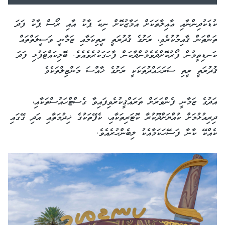
ކުޑަކުދިންނާއި ޢާއިލާތަކަށް އަމާޒުކޮށް ނިކަ ޕާކު އާއި ރޯސް ޕާކު ފަދަ
ތަންތަން ޤާއިމުކުރެވި، ރަށުގެ ޤުދުރަތީ ރީތިކަމާއި ޒަމާނީ ވަސީލަތްތައް
ކަނޑިތީމުން ފޯރުކޮށްދެވެމުންދާކަން ފާހަގަކުރެވެއެވެ. ބޮލިކައްޓަފުޅި ފަދަ
ޤުދުރަތީ ރީތި ސަރަޙައްދުތަކަކީ ރަށުގެ ޚާއްސަ މަންޒިލްތަކެވެ
އަދުގެ ޒަމާނީ ފެންވަރަށް ތަރައްޤީކުރެވިފައިވާ ގެސްޓްހައުސްތަކާއި،
ދިރިއުޅުމަށް ކުއްޔަށްދޫކުރާ ކޮޓަރިތަކާއި، ކެފޭތަކުގެ ޚިދުމަތާއި އަދި ގޭގައި
ކެއްކޭ ކާނާ ފަސޭހަކަމާއެކު ލިބެންހުރެއެވެ.