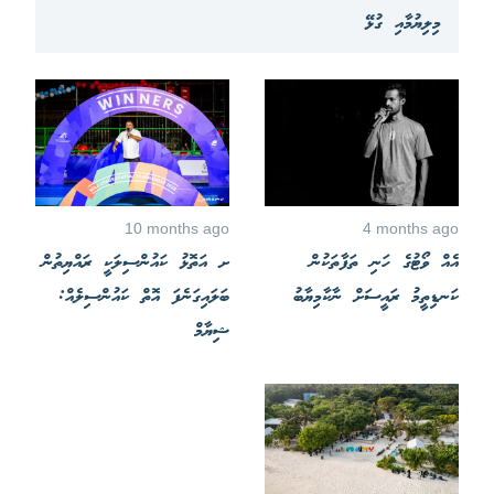
މިލިޔުމާއި ގުޅޭ
10 months ago
4 months ago
އެއް ވޯޓުގެ ހަނި ތަފާތަކުން
ށ އަތޮޅު ކައުންސިލަކީ ރައްޔިތުން
ކަނޑިތީމު ރައީސަށް ނާކާމިޔާބު
ބަލައިގަނެފަ އޮތް ކައުންސިލެއް:
ޝިޔާމް