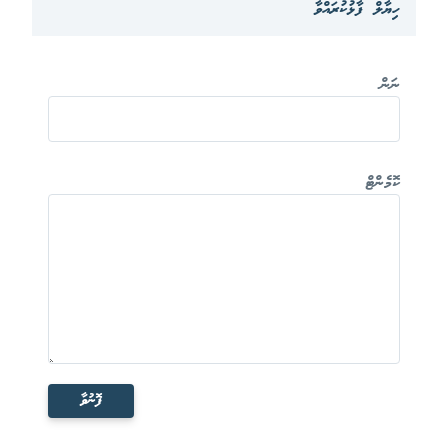
ހިޔާލް ފާޅުކުރައްވާ
ނަން
ކޮމެންޓް
ފޮނުވާ