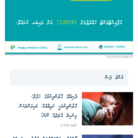
ADVERTISEMENT
އެންމެ ފަސް
ދުނިޔޭގެ ގާތުންދިނުމުގެ ހަފުތާ:
ގާތުންދިނުމަކީ ހަދިޔާއެއް، މައިވަންތަކަން
މިނެކިރާ އާލަތެއް ނޫން!
a day ago