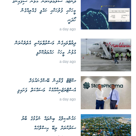
ދޯންޏެއް ސަލާމަތްކުރަން އުޅުނު ސިފައިންގެ
މީހަކާއި ފުލުހަކާއި ކައްޕި ގެއްލިއްގެން
ހޯދަނީ
a day ago
ދިރުވާލައިގެން މަސްތުވާތަކެތި އެތެރެކުރަން
އުޅުނު މީހަކު ހައްޔަރުކޮށްފި
a day ago
ސްޓޭޓް ފާމާއިން ބޭސްގެނައުމަށް
އެސްޓްރަޒެނިކާއާއެކު މަސައްކަތް ފަށައިފި
a day ago
ކައުންސިލްގެ ބިންތައް ނެގުމުގެ ބާރު
ސަރުކާރަށް ލިބޭ އިސްލާހެއް