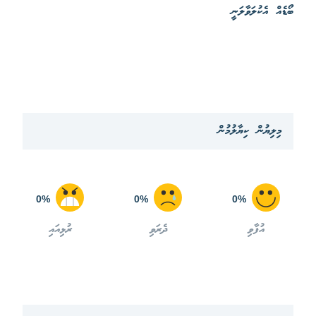
ބޯޑެއް އެކުލަވާލަނީ
މިލިޔުން ކިޔާލުމުން
0%
0%
0%
އުފާވި
ދެރަވި
ރުޅިއައި