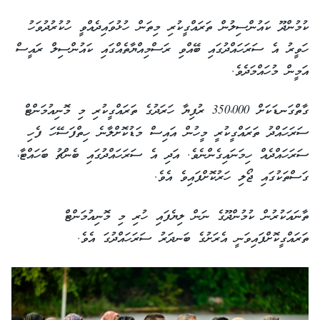
ކުމުންދޫ ކައުންސިލުން ތަރައްގީކުރި މިތަން ހުޅުވައިދެއްވީ ހުކުރުދުވަހު
ހަވީރު އެ ސަރަހައްދުގައި ބޭއްވި ރަސްމިއްޔާތެއްގައި ކައުންސިލް ރައީސް
އަމީން މުހައްމަދެވެ.
ގާތްގަނޑަކަށް 350،000 ރުފިޔާ ހަރަދުގެ ތަރައްގީކުރި މި މޮނިއުމަންޓް
ސަރަހައްދު ތަރައްގީކުރީ މީހުން އައިސް މަޑުކޮށްލާނެ ހިތްފަސޭހަ ފެހި
ސަރަހައްދެއް ހިމަނައިގެންނެވެ. އަދި އެ ސަރަހައްދުގައި ބެންޗު ބަހައްޓާ،
ގަސްތަކުގައި ޖޯލި ހަރުކޮށްފައިވެ އެވެ.
ތާނައަކުރުން ކުމުންދޫގެ ނަން ލިޔެފައި ހުރި މި މޮނިއުމަންޓް
ތަރައްގީކޮށްފައިވަނީ އެރަށުގެ ބަނދަރު ސަރަހައްދުގަ އެވެ.