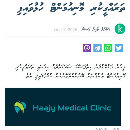
ތަރައްގީކުރި މޮނިއުމަންޓް ހުޅުވައިފި
އަބްދުލް ވާހިދު ޙަސަން
Jan 17, 2026
މީހުން މަޑުކޮށްލާނެ ހިތްފަސޭހަ ސަރަހައްދެއް ހިމަނައި ތަރައްގީކުރި
މޮނިއުމަންޓް އާންމުނަން ބޭނުންކުރެވޭނެހެން ހުޅުވާލައިފި އެވެ.
ADVERTISEMENT