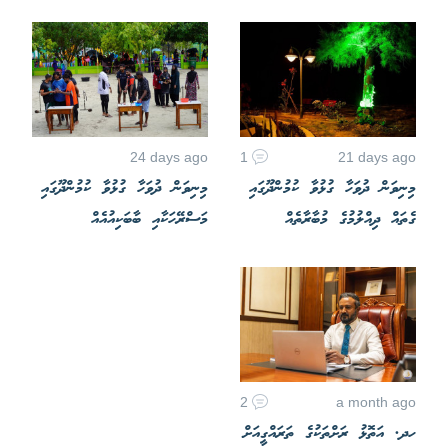
24 days ago
1
21 days ago
މިނިވަން ދުވަހާ ގުޅުވާ ކުމުންދޫގައި
މިނިވަން ދުވަހާ ގުޅުވާ ކުމުންދޫގައި
ގެތައް ދިއްލުމުގެ މުބާރާތެއް
މަސްރޭހަކާއި ބާބަކިއުއެއް
2
a month ago
ހދ. އަތޮޅު ރަށްތަކުގެ ތަރައްގީއަށް