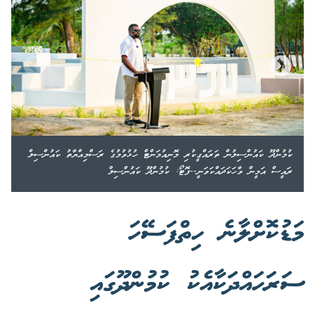
ކުމުންދޫ ކައުންސިލުން ތަރައްގީކުރި މޮނިއުމަންޓް ހުޅުވުމުގެ ރަސްމިއްޔާތު ކައުންސިލް
ރައީސް އަމީން ވާހަކަދައްކަވަނީ--ފޮޓޯ: ކުމުންދޫ ކައުންސިލް
މަޑުކޮށްލާނެ ހިތްފަސޭހަ
ސަރަހައްދަކާއެކު ކުމުންދޫގައި