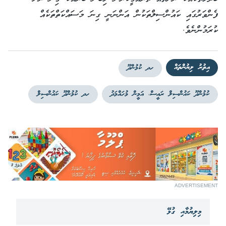
ފެންވަރުގައި ކައުންސިލްތަކުން އަންނަނީ ގިނަ މަސައްކަތްތަކެއް
ކުރަމުންނެވެ.
އިތުރު ލިޔުންތައް
ހދ ކުމުންދޫ
ކުމުންދޫ ކައުންސިލް ރައީސް، އަމީން މުހައްމަދު
ހދ ކުމުންދޫ ކައުންސިލް
ADVERTISEMENT
މިލިޔުމާއި ގުޅޭ