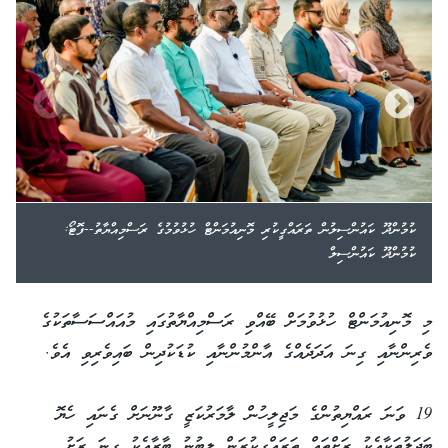
ކުމުންދޫ ކައުންސިލުން ތަރައްގީކުރި މޮނިއުމަންޓް ހުޅުވުމުގެ ރަސްމިއްޔާތު--ފޮޓޯ:
ކުމުންދޫ ކައުންސިލް
މި މޮނިއުމަންޓް ހުޅުވުމަށް ބޭއްވި ރަސްމިއްޔާތުގައި މުއައްސަސާތަކުގެ
ވެރިންނާއި ގިނަ އަދަދެއްގެ އާންމުންނާއި ކުޑަކުދިން ބައިވެރިވި އެވެ.
19 ވަނަ ރައްޔިތުންގެ މަޖިލީހުން ލާމަރުކަޒީ ގާނޫނަށް ގެނައި ހެޔޮ
ބަދަލުތަކާއެކު ރަށްތައް ތަރައްގީކުރަން ލިބުނު ބާރާއެކު ގިނަ ރަށު