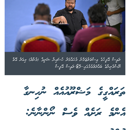
ރައީސް އޮފީހުގެ އިސްތަރުޖަމާނު މުޙައްމަދު ހުސައިން ޝަރީފް (މުންދު) މިއަދު އޮތް
ނޫސްވެރިންގެ ބައްދަލުވުމުގައި--ފޮޓޯ:ރައީސް އޮފީސް
ތަރައްގީގެ މަޝްރޫއުއެއް ނުހިނގާ
އެންމެ ރަށެއް ވެސް ނޯންނާނެ: