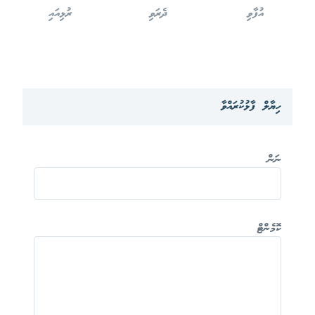
އުފާވި
ދެރަވި
ރުޅިއައި
ހިޔާލް ފާޅުކުރައްވާ
ނަން
ކޮމެންޓް