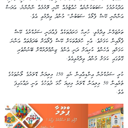
އަދާކުރުމުގެ ސަބަބަކުންނެއް ހުއްޓުމެއް ނޫނީ ލޮޅުމެއް ނާންނާނެ. އަޔަސް
އަންނާނީ ކޭޝް ފްލޯގެ ސަބަބުން،" މުންދު ވިދާޅުވި އެވެ.
ތަރުޖަމާނު ވިދާޅުވީ، ހުރިހާ ޚަރަދުތަކެއް ފުއްދަނީ ސަރުކާރުގެ ކޭޝް
ފްލޯއިން ކަމަށެވެ. އެކި ހާލަތްތަކަށް ކޭޝް ފްލޯއަށް ބަދަލުތައް އަންނަ
ކަމަށާއި އެހެންވެ ކުރިއަށް ދަނީ އެންމެ ޒިންމާދާރުކޮށް ބޭނުންތެރި
ގޮތުގައި ކަމަށް މުންދު ވިދާޅުވިއެވެ.
ކުރީ ސަރުކާރުން އިންޑިއާއިން ނެގި 150 މިލިޔަން ޑޮލަރުގެ ލޯނުތަކުގެ
ތެރެއިން 50 މިލިއަން ޑޮލަރު މިދިޔަ ހޯމަ ދުވަހުގެ ވަނީ ދައްކައިފަ
އެވެ.