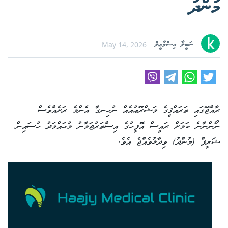
މުންދު
ނަބީލާ އިސްމާޢީލް
May 14, 2026
ރާއްޖޭގައި ތަރައްޤީގެ މަޝްރޫޢުއެއް ނުހިނގާ އެންމެ ރަށެއްވެސް
ނޯންނާނެ ކަމަށް ރައީސް އޮފީހުގެ އިސްތަރުޖަމާނު މުޙައްމަދު ހުސައިން
ޝަރީފް (މުންދު) ވިދާޅުވެއްޖެ އެވެ.