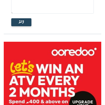
ފޮނުވާ