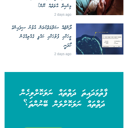
މިނެކިރާ އާލަތެއް ނޫން!
2 days ago
ދޯންޏެއް ސަލާމަތްކުރަން އުޅުނު ސިފައިންގެ
މީހަކާއި ފުލުހަކާއި ކައްޕި ގެއްލިއްގެން
ހޯދަނީ
2 days ago