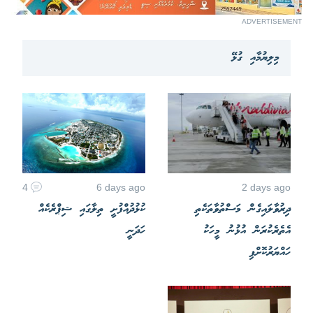
ADVERTISEMENT
މިލިޔުމާއި ގުޅޭ
4
6 days ago
2 days ago
ދިރުވާލައިގެން މަސްތުވާތަކެތި
ކުޅުދުއްފުށީ ތިލާގައި ޝިޕްރެކެއް
އެތެރެކުރަން އުޅުނު މީހަކު
ހަދަނީ
ހައްޔަރުކޮށްފި