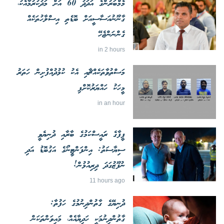
މެމްބަރުންގެ އަދަދު 60 އަށް މަދުކުރުމާއެކު،
ގާނޫނުއަސާސީއަށް ބޮޑެތި އިސްލާހުތަކެއް
ގެންނަންޖެހޭ
in 2 hours
މަސްތުވާތަކެއްޗާއި އެކު ކުޅުދުއްފުށިން ހަތަރު
މީހަކު ހައްޔަރުކޮށްފި
in an hour
ފީފާގެ ރައީސްކަމުގެ ބާރާއި ދުނިޔެވީ
ސިޔާސަތު: އިންފަންޓީނޯގެ އަގުބޮޑު އަދި
ނުފޫޒުގަދަ ދިރިއުޅުން!
11 hours ago
ދުނިޔޭގެ ގާތުންދިނުމުގެ ހަފުތާ:
ގާތުންދިނުމަކީ ހަދިޔާއެއް، މައިވަންތަކަން