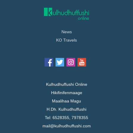
News
KO Travels
Kulhudhuffushi Online
Hikifinifenmaage
Maalihaa Magu
H.Dh. Kulhudhuffushi
Tel: 6528355, 7978355
mail@kulhudhuffushi.com