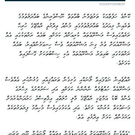
ADVERTISEMENT
ކޮންމެ ހަފުތާއަކު ތަރުޖަމާނު ބާއްވަވާ ނޫސްވެރިންގެ ބައްދަލުވުމުގެ
ތެރެއިން މިއަދުގެ ބައްދަލުވުމުގައި މުންދު ވިދާޅުވީ ރާއްޖޭގެ ހުރިހާ
ރަށެއްގައިވެސް މަޝްރޫޢުތައް ކުރިއަށްދާ ކަމަށާއި ބައެއް ރަށްތަކުގައި އެއް
މަޝްރޫއުއަށް ވުރެ ގިނަ މަޝްރޫއުތައް ވެސް ހިނގަމުންދާއިރު، ބައެއް
ރަށްތަކުގައި ބައިވަރު މަޝްރޫއުތައް އެކި ހިސާބުތަކަށް ގޮސްފައިވާ
ކަމަށެވެ.
ރާއްޖެއިން ނަގާފައިވާ ލޯނަކާއި ގުޅިގެން ތަރައްޤީއާއި ގުޅުންހުރި އެއްވެސް
މަޝްރޫޢެއް ހުއްޓުމެއް ނާންނާނެ ކަމަށާއި އަދި ސަރުކާރުގެ މިހާރުގެ
އެންމެ ބޮޑު އަމާޒަކީ ރާއްޖޭގެ މާލީ ހާލަތާއި އިޤްތިސާދު ހަރުދަނާކުރުމަށް
މަސައްކަތް ކުރުންކަ މަށެވެ. އަދި އެކަމުގައިވެސް މުހިއްމު ފިޔަވަޅުތަކެއް
އަޅަމުންދާ ކަމަށް ވިދާޅުވި އެވެ.
"އެއްވެސް މަޝްރޫޢަކަށް އަޅުގަނޑުމެން މިދައްކާ ލޯނަކުން ނޫނީ ދަރަނި