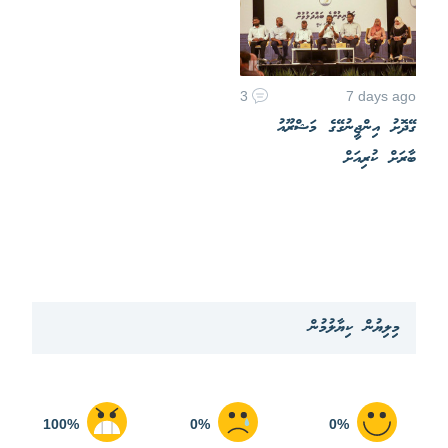
3
7 days ago
ގޭދޮށު އިންޖީނުގޭގެ މަޝްރޫއު
ބާރަށް ކުރިއަށް
މިލިޔުން ކިޔާލުމުން
100%
0%
0%