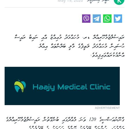
ނަބީލާ އިސްމާޢީލް
May 19, 2026
ރައީސުލްޖުމްހޫރިއްޔާ ޑރ. މުހައްމަދު މުޢިއްޒު އާއި ނައިބު ރައީސް
ޙުސައިން މުޙައްމަދު ލަޠީފްގެ މާލީ ބަޔާންތައް އިއްޔެ
އާންމުކުރައްވައިފިއެވެ.
ADVERTISEMENT
ގާނޫނުއަސާސީގެ 120 ވަނަ މާއްދާގައި ބުނާގޮތުން ރައީސުލްޖުމްހޫރިއްޔާގެ
މަގާމުގައި ހުންނަވާ ބޭފުޅަކު ކޮންމެ އަހަރަކު އެ ބޭފުޅެއްގެ