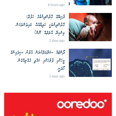
8 hours ago
ދުނިޔޭގެ ގާތުންދިނުމުގެ ހަފުތާ:
ގާތުންދިނުމަކީ ހަދިޔާއެއް، މައިވަންތަކަން
މިނެކިރާ އާލަތެއް ނޫން!
2 days ago
ދޯންޏެއް ސަލާމަތްކުރަން އުޅުނު ސިފައިންގެ
މީހަކާއި ފުލުހަކާއި ކައްޕި ގެއްލިއްގެން
ހޯދަނީ
2 days ago