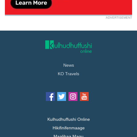
ADVERTISEMENT
News
KO Travels
Kulhudhuffushi Online
Hikifinifenmaage
Maalihaa Magu