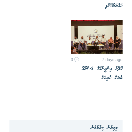
ހައްޔަރުކޮށްފި
3
7 days ago
ގޭދޮށު އިންޖީނުގޭގެ މަޝްރޫއު
ބާރަށް ކުރިއަށް
މިލިޔުން ކިޔާލުމުން