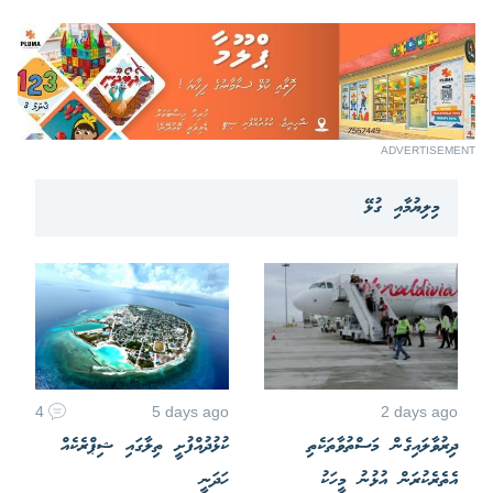
ADVERTISEMENT
މިލިޔުމާއި ގުޅޭ
4
5 days ago
2 days ago
ދިރުވާލައިގެން މަސްތުވާތަކެތި
ކުޅުދުއްފުށީ ތިލާގައި ޝިޕްރެކެއް
އެތެރެކުރަން އުޅުނު މީހަކު
ހަދަނީ