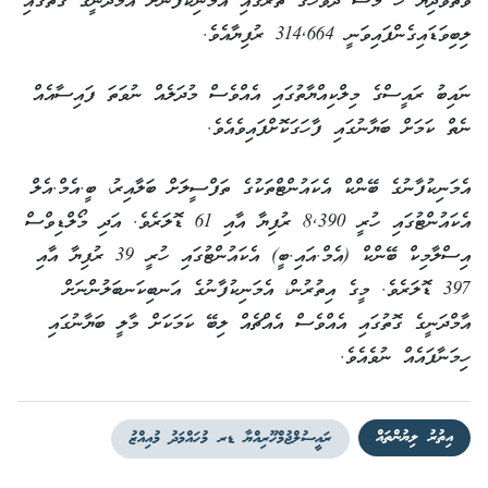
ވޭތުވެދިޔަ ހަ މަސް ދުވަހުގެ ތެރޭގައި އެމަނިކުފާނަށް އާމްދަނީގެ ގޮތުގައި
ލިބިވަޑައިގެންފައިވަނީ 314,664 ރުފިޔާއެވެ.
ނައިބު ރައީސްގެ މިލްކިއްޔާތުގައި އެއްވެސް މުދަލެއް ނުވަތަ ފައިސާއެއް
ނެތް ކަމަށް ބަޔާނުގައި ފާހަގަކޮށްފައިވެއެވެ.
އެމަނިކުފާނުގެ ބޭންކް އެކައުންޓްތަކުގެ ތަފްސީލަށް ބަލާއިރު، ބީ.އެމް.އެލް
އެކައުންޓުގައި ހުރީ 8,390 ރުފިޔާ އާއި 61 ޑޮލަރެވެ. އަދި މޯލްޑިވްސް
އިސްލާމިކް ބޭންކް (އެމް.އައި.ބީ) އެކައުންޓުގައި ހުރީ 39 ރުފިޔާ އާއި
397 ޑޮލަރެވެ. މީގެ އިތުރުން، އެމަނިކުފާނުގެ އަނބިކަނބަލުންނަށް
އާމްދަނީގެ ގޮތުގައި އެއްވެސް އެއްޗެއް ލިބޭ ކަމަކަށް މާލީ ބަޔާނުގައި
ހިމަނާފައެއް ނުވެއެވެ.
އިތުރު ލިޔުންތައް
ރައީސުލްޖުމްހޫރިއްޔާ ޑރ މުހައްމަދު މުއިއްޒު