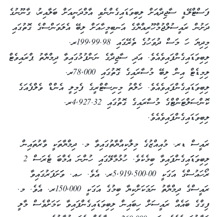
ފަސްޓްލޭޑީ ސާޖިދާއަށް ލިބިވަޑައިގެންނެވި އާމްދަނީއަށް ބަލާއިރު، ގާނޫނުގެ
ދަށުން ރައީސުލްޖުމްހޫރިއްޔާގެ އަނބިމީހާއަށް ލިބޭ އެލަވަންސްގެ ގޮތުގައި
މިދިޔަ ހަ މަސް ދުވަހުގެ ތެރޭގައި 199,99.98ރ.
ލިބިވަޑައިގެންފައިވެއެވެ. އަދި ސާޖިދާގެ ނަންފުޅުގައިވާ ދިމްޔާތު ޕްރައިވެޓް
ލިމިޑެޓް އިން ލިބޭ މުސާރައިގެ ގޮތުގައި 78,000ރ.
ލިބިވަޑައިގެންފައިވެއެވެ. ހެލްތު މިނިސްޓްރީގެ ފެމިލީ އެންޑް ވެލްފެއަގެ
ކޮންސަލްޓަންޓްގެ މުސާރައިގެ ގޮތުގައި 4,927.32ރ.
ލިބިވަޑައިގެންފައިވެއެވެ.
ރައީސް ޑރ. މުއިއްޒުގެ މިލްކިއްޔާތުގައިވާ މ. ދިމްޔާތަކީ ވާރުތައިން
ލިބިވަޑަައިގެންފައިވާ ބިމެކެވެ. ހުޅުމާލޭގައި ހުންނަ އެމްބަ ޓެރަސް 2
ރޯހައުސްގެ އަގަކީ 5,919,500.00ރ. އެވެ. ހއ. ވަަށަފަރުގައިވާ
ރައީސްގެ ދިމްޔާތު ނަމަކަށްކިޔާ ބިމުގެ އަގަކީ 150,000ރ. އެވެ. މ.
ފިގްގެ ބައެއް ރައީސަށް ހިބައިން ލިބިވަޑައިގެންފައިވާ ކަމަށްވެސް މާލީ