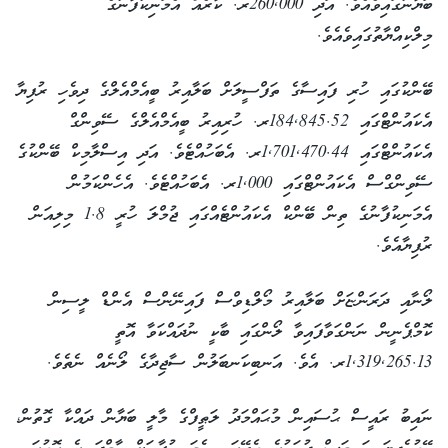
ބަޔާނުގައިވެއެވެ. އަދި 260,000ރ. ކާރެއް އެމަނިކުފާނުގެ
މިލްކިއްޔާތުގައިވެއެވެ.
ބޭންކުގައި ހުރި ފައިސާގެ ތަފްސީލަށް ބަލާއިރު ބީއެމްއެލްގެ ދިވެހި ރުފިޔާ
އެކައުންޓްގައި 184,845.52ރ. ހުރިއިރު ބީއެމްއެލްގެ ސޭވިންގް
އެކައުންޓްގައި 1,701,470.44ރ. އެބަހުއްޓެވެ. އަދި އިސްލާމިކް ބޭންކުގެ
ސޭވިންގްސް އެކައުންޓްގައި 1,000ރ. އެބަހުއްޓެވެ. އެހެންކަމުން
އެމަނިކުފާނުގެ ތިން ބޭންކް އެކައުންޓެއްގައި ޖުމްލަ ހުރީ 1.8 މިލިއަން
ރުފިޔާއެވެ.
ލޯނާއި ދަރަންޏަށް ބަލާއިރު މޯލްޑިވްސް ފައިނޭންސް އެންޑް ލީސިން
ކޮމްޕެނީން ނަންގަވާފައިވާ ލޯންގައި ބާކީ ނުދައްކަވާ އޮތީ
1,319,265.13ރ. އެވެ. އަނބިކަނބަލުން ސާޖިދާގެ ލޯނެއް ނެތެވެ.
ނައިބު ރައީސް ޙުސައިން މުޙައްމަދު ލަޠީފްގެ މާލީ ބަޔާން ދައްކާ ގޮތުން،