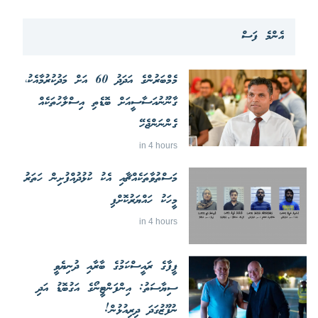
އެންމެ ފަސް
މެމްބަރުންގެ އަދަދު 60 އަށް މަދުކުރުމާއެކު،
ގާނޫނުއަސާސީއަށް ބޮޑެތި އިސްލާހުތަކެއް
ގެންނަންޖެހޭ
in 4 hours
މަސްތުވާތަކެއްޗާއި އެކު ކުޅުދުއްފުށިން ހަތަރު
މީހަކު ހައްޔަރުކޮށްފި
in 4 hours
ފީފާގެ ރައީސްކަމުގެ ބާރާއި ދުނިޔެވީ
ސިޔާސަތު: އިންފަންޓީނޯގެ އަގުބޮޑު އަދި
ނުފޫޒުގަދަ ދިރިއުޅުން!