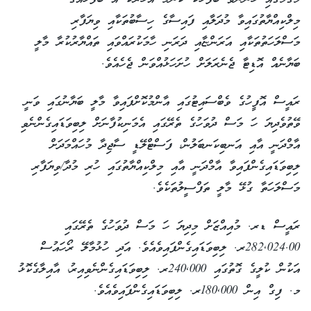
މިލްކިއްޔާތުގައިވާ މުދަލާއި ފައިސާގެ ހިސާބުތަކާއި ވިޔަފާރި
މަސްލަހަތުތަކާއި އަރަންޏާއި ދަރަނި ހާމަކުރައްވައި ތައްޔާރުކުރާ މާލީ
ބަޔާނެއް އޮޑިޓާ ޖެނެރަލަށް ހުށަހަޅުއްވަން ޖެހެއެވެ.
ރައީސް އޮފީހުގެ ވެބްސައިޓުގައި އާންމުކޮށްފައިވާ މާލީ ބަޔާނުގައި ވަނީ
ވޭތުވެދިޔަ ހަ މަސް ދުވަހުގެ ތެރޭގައި އެމަނިކުފާނަށް ލިބިވަޑައިގެންނެވި
އާމްދަނީ އާއި އަނބިކަނބަލުން، ފަސްޓްލޭޑީ ސާޖިދާ މުހައްމަދަށް
ލިބިވަޑައިގެންފައިވާ އާމްދަނީ އާއި މިލްކިއްޔާތުގައި ހުރި މުދާ/ވިޔަފާރި
މަސްލަހަތާ ގުޅޭ މާލީ ތަފްސީލުތަކެވެ.
ރައީސް ޑރ. މުއިއްޒަށް މިދިޔަ ހަ މަސް ދުވަހުގެ ތެރޭގައި
282,024.00ރ. ލިބިވަޑައިގެންފައިވެއެވެ. އަދި ހުޅުމާލޭ ރޯހައުސް
އަކުން ކުލީގެ ގޮތުގައި 240,000ރ. ލިބިވަޑައިގެންނެވިއިރު، އާއިލާގެކޮޅު
މ. ފިގް އިން 180,000ރ. ލިބިވަޑައިގެންފައިވެއެވެ.