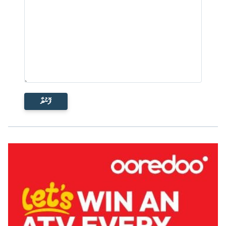
ފޮނުވާ