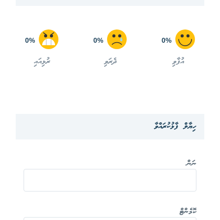
0%
0%
0%
އުފާވި
ދެރަވި
ރުޅިއައި
ހިޔާލް ފާޅުކުރައްވާ
ނަން
ކޮމެންޓް