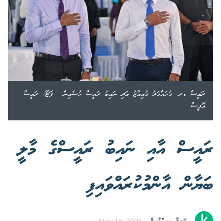
ރައީސް ޑރ. މުހައްމަދު މުއިއްޒު އަދި ނައިބު ރައީސް ހުސެއިން - ފޮޓޯ: ރައީސް
އޮފީސް
ރައީސް އާއި ނައިބު ރައީސްގެ މާލީ
ބަޔާން އާންމުކުރައްވައިފި