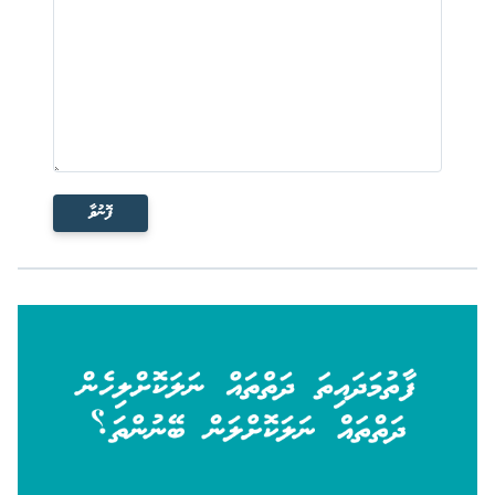
ފޮނުވާ