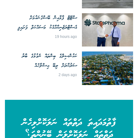
ސްޓޭޓް ފާމާއިން ބޭސްގެނައުމަށް
އެސްޓްރަޒެނިކާއާއެކު މަސައްކަތް ފަށައިފި
19 hours ago
ކައުންސިލްގެ ބިންތައް ނެގުމުގެ ބާރު
ސަރުކާރަށް ލިބޭ އިސްލާހެއް
2 days ago