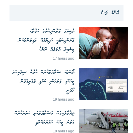
އެންމެ ފަސް
ދުނިޔޭގެ ގާތުންދިނުމުގެ ހަފުތާ:
ގާތުންދިނުމަކީ ހަދިޔާއެއް، މައިވަންތަކަން
މިނެކިރާ އާލަތެއް ނޫން!
17 hours ago
ދޯންޏެއް ސަލާމަތްކުރަން އުޅުނު ސިފައިންގެ
މީހަކާއި ފުލުހަކާއި ކައްޕި ގެއްލިއްގެން
ހޯދަނީ
19 hours ago
ދިރުވާލައިގެން މަސްތުވާތަކެތި އެތެރެކުރަން
އުޅުނު މީހަކު ހައްޔަރުކޮށްފި
19 hours ago