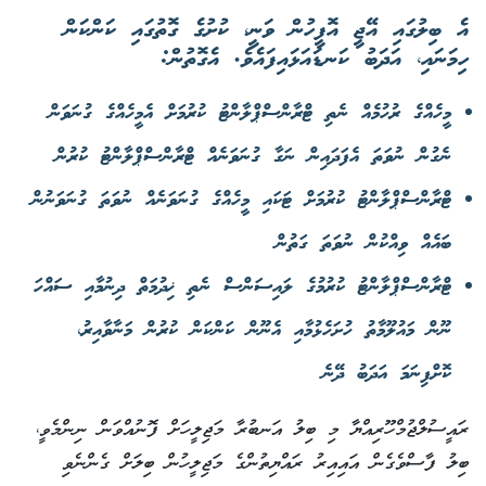
އެ ބިލުގައި އޭޖީ އޮފީހުން ވަނީ، ކުށުގެ ގޮތުގައި ކަންކަން
ހިމަނައި، އަދަބު ކަނޑައަޅައިފައެވެ. އެގޮތުން:
މީހެއްގެ ރުހުމެއް ނެތި ޓްރާންސްޕްލާންޓު ކުރުމަށް އެމީހެއްގެ ގުނަވަން
ނެގުން ނުވަތަ އެފަދައިން ނަގާ ގުނަވަނެއް ޓްރާންސްޕްލާންޓު ކުރުން
ޓްރާންސްޕްލާންޓު ކުރުމަށް ޓަކައި މީހެއްގެ ގުނަވަނެއް ނުވަތަ ގުނަވަނުން
ބައެއް ވިއްކުން ނުވަތަ ގަތުން
ޓްރާންސްޕްލާންޓު ކުރުމުގެ ލައިސަންސް ނެތި ޚިދުމަތް ދިނުމާއި ސައްހަ
ނޫން މައުލޫމާތު ހުށަހެޅުމާއި އެނޫން ކަންކަން ކުރުން މަނާވާއިރު،
ކޮށްފިނަމަ އަދަބު ދޭނެ
ރައީސުލްޖުމްހޫރިއްޔާ މި ބިލު އަނބުރާ މަޖިލީހަށް ފޮނުއްވަން ނިންމެވީ،
ބިލު ފާސްވެގެން އައިއިރު ރައްޔިތުންގެ މަޖިލީހުން ބިލަށް ގެންނެވި