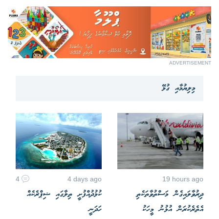
ADVERTISEMENT
މިލިޔުމާއި ގުޅޭ
4
4 days ago
19 hours ago
ދިރުވާލައިގެން މަސްތުވާތަކެތި
ކުޅުދުއްފުށީ ތިލާގައި ޝިޕްރެކެއް
އެތެރެކުރަން އުޅުނު މީހަކު
ހަދަނީ