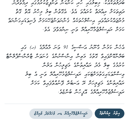
ބަދަލުތަކާއެކު، މިބިލުގައި ހުރި ކަންކަން ތަންފީޒުކުރުމުގައި ދިމާވެދާނެ
ދަތިތަކަށް ރިއާޔަތް ކުރައްވަ އެވެ. އެގޮތުން ބިލު މިހާރު އޮތް ގޮތް
މުރާޖައާކުރައްވައި އިސްލާހުތަކެއް ގެންނަވަންޖެހޭކަމަށް ފެނިވަޑައިގަންނަވާ
ކަމަށް ރައީސުލްޖުމްހޫރިއްޔާ ވަނީ ނިންމަވާފަ އެވެ.
އެހެން ކަމުން ގާނޫނު އަސާސީގެ 91 ވަނަ މާއްދާގެ (ހ) ގައި
ބަޔާންކޮށްފައިވާ ގޮތުގެ މަތިން، އިންސާނުންގެ ގުނަވަން ޓްރާންސްޕްލާންޓް
ކުރުމުގެ ބިލާ މެދު ރައްޔިތުންގެ މަޖިލީހުން އަލުން
ވިސްނާވަޑައިގަތުމަށްޓަކައި ރައީސުލްޖުމުހޫރިއްޔާ ވަނީ އެ ބިލު
ރައްޔިތުންގެ މަޖިލީހަށް ރޭ އަނބުރާ ފޮނުއްވާފައިވާ ކަމަށް
ރައީސުލްޖުމްހޫރިއްޔާގެ އޮފީހުން ބުންޏެވެ.
އިތުރު ލިޔުންތައް
ރައީސުލްޖުމްހޫރިއްޔާ ޑރ މުހައްމަދު މުއިއްޒު