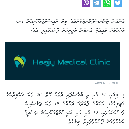
ގުނަވަން ޓްރާންސްޕްލާންޓްކުރުމުގެ ބިލު ރައީސުލްޖުމްހޫރިއްޔާ ޑރ.
މުހައްމަދު މުއިއްޒު އަނބުރާ މަޖިލީހަށް ފޮނުއްވައިފި އެވެ.
ADVERTISEMENT
މި ބިލަކީ، 14 މެއި ވީ ބުރާސްފަތި ދުވަހު އޮތް، 20 ވަނަ ރައްޔިތުންގެ
މަޖިލީހުގެމި އަހަރުގެ ފުރަތަމަ ދައުރުގެ 19 ވަނަ ޖަލްސާއިން
ފާސްކުރައްވައި، 19 މެއި ގައި ރައީސުލްޖުމްހޫރިއްޔާ ތަސްދީގު
ކުރެއްވުމަށް ފޮނުއްވާފައިވާ ބިލެކެވެ.