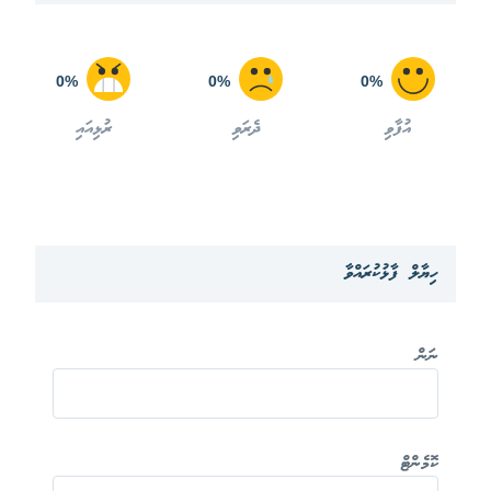
0%
0%
0%
އުފާވި
ދެރަވި
ރުޅިއައި
ހިޔާލް ފާޅުކުރައްވާ
ނަން
ކޮމެންޓް