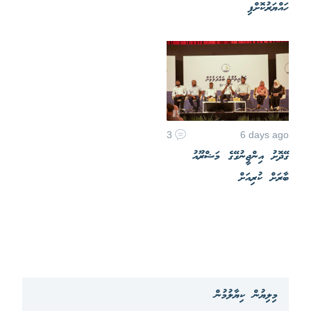
ހައްޔަރުކޮށްފި
3
6 days ago
ގޭދޮށު އިންޖީނުގޭގެ މަޝްރޫއު
ބާރަށް ކުރިއަށް
މިލިޔުން ކިޔާލުމުން