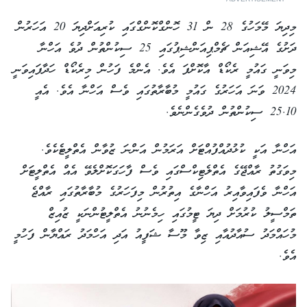
މިދިޔަ މޭމަހުގެ 28 ން 31 ހޮންގްކޮންގްގައި ކުރިއަށްދިޔަ 20 އަހަރުން
ދަށުގެ އޭޝިއަން ޗެމްޕިއަންޝިޕުގައި 25 ސިކުންތުން ދުވެ އަހްނާ
މިވަނީ ގައުމީ ރެކޯޑް އާކޮށްފަ އެވެ. އެންމެ ފަހުން މިރެކޯޑް ހަދާފައިވަނީ
2024 ވަނަ އަހަރުގެ ގައުމީ މުބާރާތުގައި ވެސް އަހްނާ އެވެ. އެއީ
25.10 ސިކުންތުން ދުވެގެންނެވެ.
އަހްނާ އަކީ ކުޅުދުއްފުއްޓަށް އަރަމުން އަންނަ ޒުވާން އެތްލީޓެކެވެ.
މިވަގުތު ރާއްޖޭގެ އެތްލެޓިކްސްގައި ވެސް ފާހަގަކޮށްލެވޭ އެއް އެތްލީޓަށް
އަހްނާ ވެފައިވާއިރު އަހްނާގެ އިތުރުން މިފަހަރުގެ މުބާރާތުގައި ރާއްޖެ
ތަމްސީލު ކުރުމަށް ދިޔަ ޓީމުގައި ހިމެނުނު އެތްލީޓުންނަކީ ޒުއިޒް
މުހައްމަދު ސުއާދުއާއި ޒިވާ މޫސާ ޝަފީއު އަދި އަހްމަދު ރައްޔާން ފަހުމީ
އެވެ.