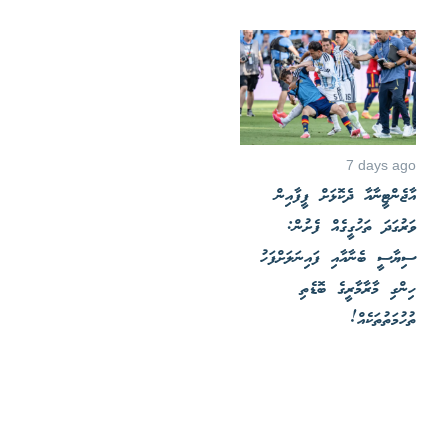
7 days ago
އާޖެންޓީނާއާ ދެކޮޅަށް ފީފާއިން
ވަރުގަދަ ތަހުގީގެއް ފެށުން:
ސިޔާސީ ބެނާއާއި ފައިނަލަށްފަހު
ހިންގި މާރާމާރީގެ ބޮޑެތި
ތުހުމަތުތަކެއް!