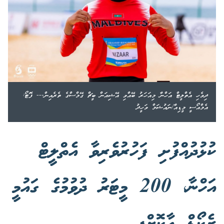
ދިވެހި އެތްލީޓް އަހްނާ މިއަހަރު ބޭއްވި އޭޝިއަން ބީޗް ގޭމްސްގެ ތެރެއިން--- ފޮޓޯ:
އެމްއޯސީ މީޑިއާ/ނައުޝަމް ވަހީދު
ކުޅުދުއްފުށި ފަހުރުވެރިވާ އެތްލީޓް
އަހްނާ، 200 މީޓަރު ދުވުމުގެ ގައުމީ
ރެކޯޑް އާކޮށްފި