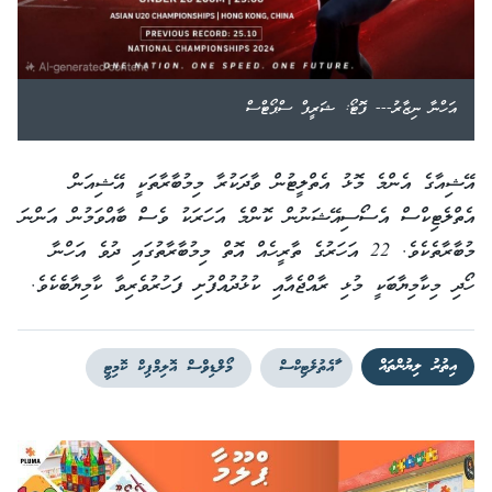
އަހްނާ ނިޒާރު--- ފޮޓޯ: ޝަރީފް ސްޕޯޓްސް
އޭޝިއާގެ އެންމެ މޮޅު އެތްލީޓުން ވާދަކުރާ މިމުބާރާތަކީ އޭޝިއަން
އެތްލެޓިކްސް އެސޯސިއޭޝަނުން ކޮންމެ އަހަރަކު ވެސް ބާއްވަމުން އަންނަ
މުބާރާތެކެވެ. 22 އަހަރުގެ ތާރީހެއް އޮތް މިމުބާރާތުގައި ދުވެ އަހްނާ
ހޯދި މިކާމިޔާބަކީ މުޅި ރާއްޖެއާއި ކުޅުދުއްފުށި ފަހުރުވެރިވާ ކާމިޔާބެކެވެ.
އިތުރު ލިޔުންތައް
ާައެތުލެޓިކްސް
މޯލްޑިވްސް އޮލިމްޕިކް ކޮމިޓީ