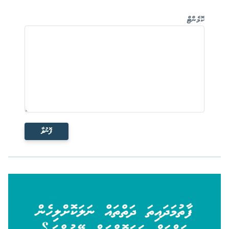
ކޮމެންޓް
ފޮނުވާ