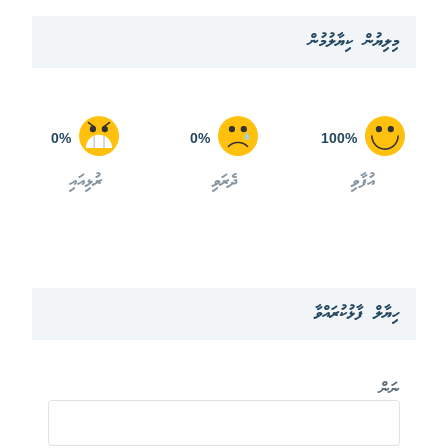
މިލިޔުން ކިޔާލުމުން
0%
0%
100%
އުފާވި
ދެރަވި
ރުޅިއައި
ހިޔާލް ފާޅުކުރައްވާ
ނަން