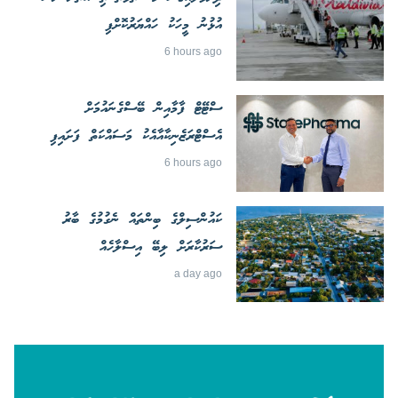
އުޅުނު މީހަކު ހައްޔަރުކޮށްފި
6 hours ago
ސްޓޭޓް ފާމާއިން ބޭސްގެނައުމަށް
އެސްޓްރަޒެނިކާއާއެކު މަސައްކަތް ފަށައިފި
6 hours ago
ކައުންސިލްގެ ބިންތައް ނެގުމުގެ ބާރު
ސަރުކާރަށް ލިބޭ އިސްލާހެއް
a day ago