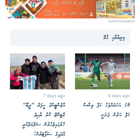
ADVERTISEMENT
މިލިޔުމާއި ގުޅޭ
7 days ago
4 days ago
18 އަހަރަށްފަހު ކަޕް ވިނާސް
އާޖެންޓީނާގެ ކީޕަރު "ދީބޫ"
ކަޕް އަލުން ފަށަނީ
މާޓިނޭޒް ކާރު ތާށިވެ
ހާލުގައިޖެހުމުން ސަލާމަތްކުރީ
އާދައިގެ ސަޕޯޓަރުން!