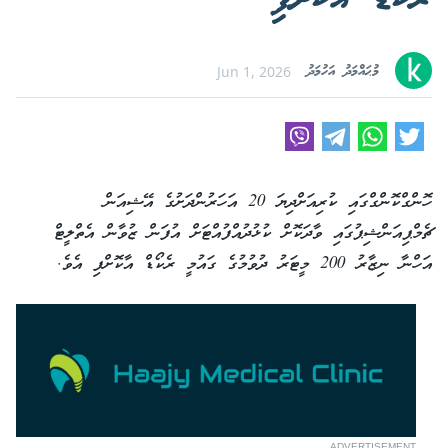
މުޙައްމަދު އަހުމަދު
Jun 1, 2026
ހޮންގްކޮންގްގައި ކުރިއަށްދިޔަ 20 އަހަރުންދަށުގެ އޭޝިއަން
ޗެމްޕިއަންޝިޕުގައި ވާދަކޮށް ކުޅުދުއްފުއްޓަށް އުފަން ޒުވާން އެތްލީޓް
އަހްނާ ނިޒާރު 200 މީޓަރު ދުވުމުގެ ގައުމީ ރެކޯޑް އާކޮށްފި އެވެ.
ADVERTISEMENT