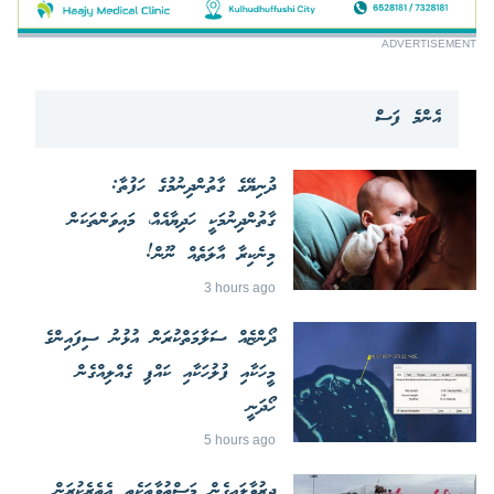
ADVERTISEMENT
އެންމެ ފަސް
ދުނިޔޭގެ ގާތުންދިނުމުގެ ހަފުތާ:
ގާތުންދިނުމަކީ ހަދިޔާއެއް، މައިވަންތަކަން
މިނެކިރާ އާލަތެއް ނޫން!
3 hours ago
ދޯންޏެއް ސަލާމަތްކުރަން އުޅުނު ސިފައިންގެ
މީހަކާއި ފުލުހަކާއި ކައްޕި ގެއްލިއްގެން
ހޯދަނީ
5 hours ago
ދިރުވާލައިގެން މަސްތުވާތަކެތި އެތެރެކުރަން