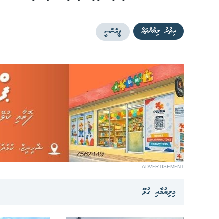
އިތުރު ލިޔުންތައް
ޕީއެންސީ
ADVERTISEMENT
މިލިޔުމާއި ގުޅޭ