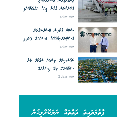
ދިރުވާލައިގެން މަސްތުވާތަކެތި
އެތެރެކުރަން އުޅުނު މީހަކު ހައްޔަރުކޮށްފި
a day ago
ސްޓޭޓް ފާމާއިން ބޭސްގެނައުމަށް
އެސްޓްރަޒެނިކާއާއެކު މަސައްކަތް ފަށައިފި
a day ago
ކައުންސިލްގެ ބިންތައް ނެގުމުގެ ބާރު
ސަރުކާރަށް ލިބޭ އިސްލާހެއް
2 days ago