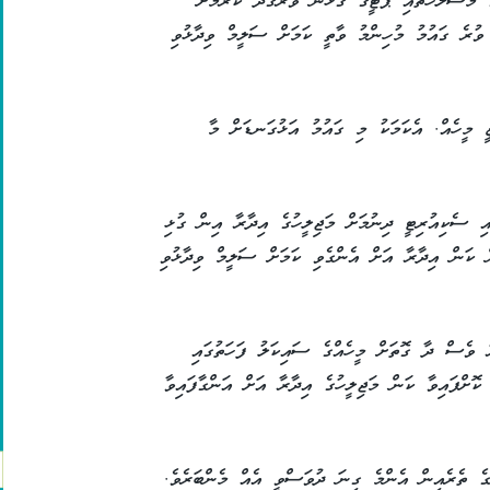
މަސްލަހަތާއި ޕާޓީގެ ގުޅުން ވަރުގަދަ ކުރުމަށް
 ވުރެ ގައުމު މުހިންމު ވާތީ ކަމަށް ސަލީމް ވިދާޅުވި
ީ މީހެއް. އެކަމަކު މި ގައުމު އަޅުގަނޑަށް މާ
އި ސެކިއުރިޓީ ދިނުމަށް މަޖިލީހުގެ އިދާރާ އިން ގުޅި
ކަން އިދާރާ އަށް އެންގެވި ކަމަށް ސަލީމް ވިދާޅުވި
 ވެސް ދާ ގޮތަށް މީހެއްގެ ސައިކަލު ފަހަތުގައި
ކޮށްފައިވާ ކަން މަޖިލީހުގެ އިދާރާ އަށް އަންގާފައިވާ
ްގެ ތެރެއިން އެންމެ ގިނަ ދުވަސްވީ އެއް މެންބަރެވެ.