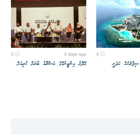
3
6 days ago
4
 ޝިޕްރެކެއް ހަދަނީ
ގޭދޮށު އިންޖީނުގޭގެ މަޝްރޫއު ބާރަށް ކުރިއަށް