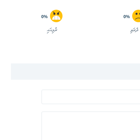
0%
0%
ދެރަވި
ރުޅިއައި