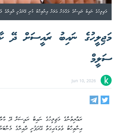
މަޖިލީހުގެ ނައިބު ރައީސްގެ މަގާމަށް އަލަށް އިންތިހާބު ކުރި އޭދަފުށީ ދާއިރާގެ މެ
މަޖިލީހުގެ ނައިބު ރައީސަށް ދޭ ކާ
ސަލީމް
Jun 10, 2026
ރައްޔިތުންގެ މަޖިލީހުގެ ނައިބު ރައީސަށް ދޭ ކާރާ
އިންތިހާބު ވެވަޑައިގަތް އޭދަފުށީ ދާއިރާގެ މެންބަ