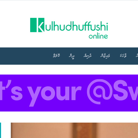
ު
ވާހަކަ
މައިޒާން
ދުނިޔެ
ދީން
ކޮލަމް