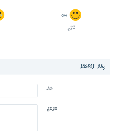
0%
އުފާވި
ހިޔާލް ފާޅުކުރައްވާ
ނަން
ކޮމެންޓް