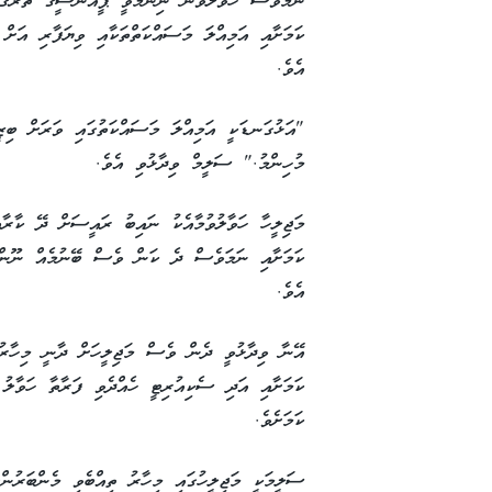
ނަމަވެސް ހަވާލުވާން ނިންމެވީ ޕީއެންސީގެ ތެރޭގެ 
ކަމަށާއި އަމިއްލަ މަސައްކަތްތަކާއި ވިޔަފާރި އަށް
އެވެ.
"އަޅުގަނޑަކީ އަމިއްލަ މަސައްކަތުގައި ވަރަށް ބިޒ
މުހިންމު." ސަލީމް ވިދާޅުވި އެވެ.
މަޖިލީހާ ހަވާލުވުމާއެކު ނައިބު ރައީސަށް ދޭ ކާރާ
ކަމަށާއި ނަމަވެސް ދެ ކަން ވެސް ބޭނުމެއް ނޫން 
އެވެ.
އޭނާ ވިދާޅުވީ ދެން ވެސް މަޖިލީހަށް ދާނީ މިހާރު
ކަމަށާއި އަދި ސެކިއުރިޓީ ހެއްދެވި ފަރާތާ ހަވާލު 
ކަމަށެވެ.
ސަލީމަކީ މަޖިލީހުގައި މިހާރު ތިއްބެވި މެންބަރުނ