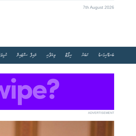
7th August 2026
ބަނޑޭރިގަނޑު
ޚަބަރު
ރިޕޯޓް
ވިޔަފާރި
ލައިފް ސްޓައިލް
ކުޅިވަރ
ADVERTISEMENT