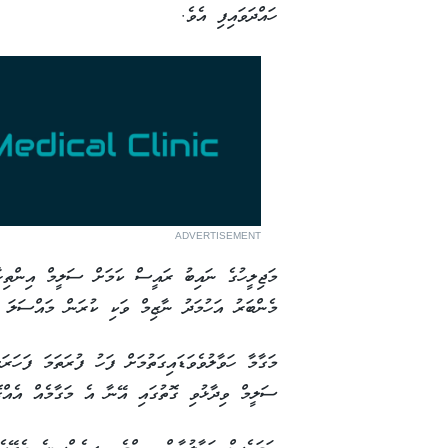
ހައްދަވައިފި އެވެ.
ADVERTISEMENT
މަޖިލީހުގެ ނައިބު ރައީސް ކަމަށް ސަލީމް އިންތިހާ
މެންބަރު އަހުމަދު ނާޒިމް ވަކި ކުރަން މައްސަލަ ހ
މަގާމާ ހަވާލުވެވަޑައިގަތުމަށް ފަހު ފުރަތަމަ ފަހަރ
ސަލީމް ވިދާޅުވި ގޮތުގައި އޭނާ އެ މަގާމެއް އެއްގ