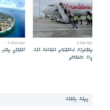
5 days ago
a day ago
ދިރުވާލައިގެން މަސްތުވާތަކެތި އެތެރެކުރަން އުޅުނު
ކުޅުދުއްފުށީ ތިލާގައި
މީހަކު ހައްޔަރުކޮށްފި
މިލިޔުން ކިޔާލުމުން