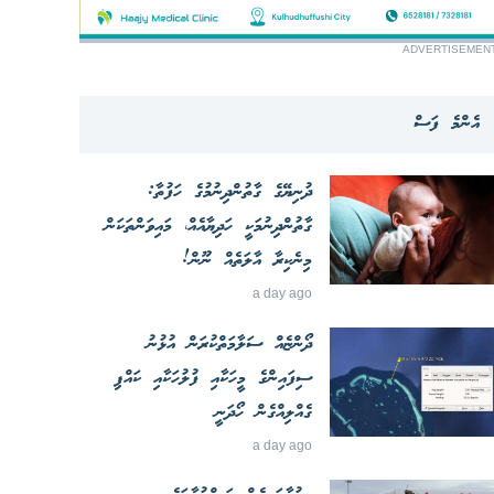
ADVERTISEMEN
އެންމެ ފަސް
ދުނިޔޭގެ ގާތުންދިނުމުގެ ހަފުތާ:
ގާތުންދިނުމަކީ ހަދިޔާއެއް، މައިވަންތަކަން
މިނެކިރާ އާލަތެއް ނޫން!
a day ago
ދޯންޏެއް ސަލާމަތްކުރަން އުޅުނު
ސިފައިންގެ މީހަކާއި ފުލުހަކާއި ކައްޕި
ގެއްލިއްގެން ހޯދަނީ
a day ago