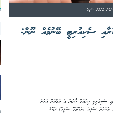
ންބަރު އަހުމަދު ސަލީމް
T
ރާއި ސެކިއުރިޓީ ބޭނުމެއް ނޫން:
އި ސެކިއުރިޓީ ހިދުމަތް ހޯދަން އެ މަގާމަށް އަލަށް
ރު އަހުމަދު ސަލީމް (ރެޑްވޭވް ސަލީމް) ދެކޮޅު