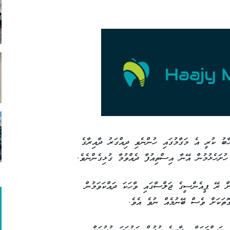
ބު ކުރީ އެ މަގާމުގައި ހުންނެވި ދިއްގަރު ދާއިރާގެ
ުށަހެޅުމުން އޭނާ އިސްތިއުފާ ދެއްވުމާ ގުޅިގެންނެވެ.
ަށް ރޭ ޕީއެންސީގެ ޖަލްސާގައި ވާހަކަ ދައްކަވަމުން
ޮތަކަށް ވެސް ބޭނުމެއް ނުވެ އެވެ.