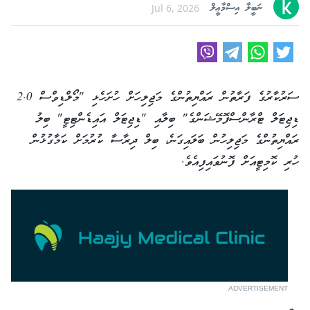
ނަބީލާ އިސްމާޢީލް
Jul 6, 2026
ސަރުކާރުގެ ފަރާތުން ރައްޔިތުންގެ މަޖިލިހަށް ހުށަހެޅި "މޯލްޑިވްސް 2.0
ޑިޖިޓަލް ޓްރާންސްފޮމޭޝަންގެ" ބިލާއި "ޑިޖިޓަލް އައިޑެންޓިޓީ" ބިލު
ރައްޔިތުންގެ މަޖިލިހުން ބަލައިގަނެ، ބިލް ދިރާސާ ކުރުމަށް ކަމާގުޅުން
ހުރި ކޮމިޓީއަށް ފޮނުވައިފިއެވެ.
ADVERTISEMENT