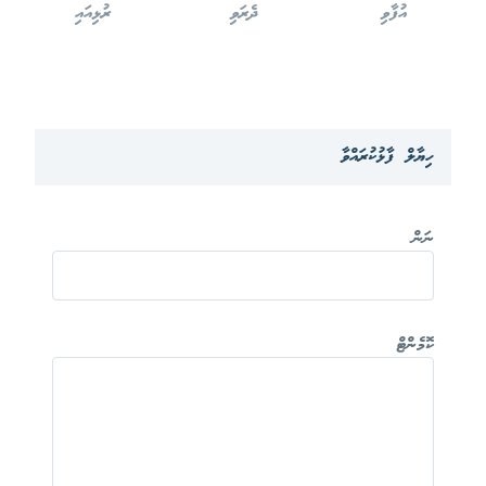
އުފާވި
ދެރަވި
ރުޅިއައި
ހިޔާލް ފާޅުކުރައްވާ
ނަން
ކޮމެންޓް