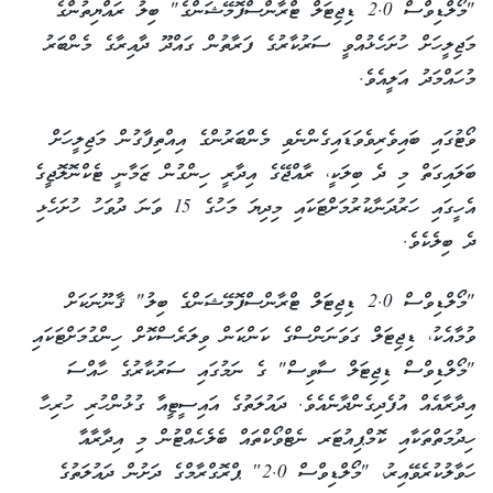
"މޯލްޑިވްސް 2.0 ޑިޖިޓަލް ޓްރާންސްފޮމޭޝަންގެ" ބިލު ރައްޔިތުންގެ
މަޖިލީހަށް ހުށަހެޅުއްވީ ސަރުކާރުގެ ފަރާތުން ގައްދޫ ދާއިރާގެ މެންބަރު
މުހައްމަދު އަލީއެވެ.
ވޯޓުގައި ބައިވެރިވެވަޑައިގެންނެވި މެންބަރުންގެ އިއްތިފާގުން މަޖިލީހަށް
ބަލައިގަތް މި ދެ ބިލަކީ، ރާއްޖޭގެ އިދާރީ ހިންގުން ޒަމާނީ ޓެކްނޮލޮޖީގެ
އެހީގައި ހަރުދަނާކުރުމަށްޓަކައި މިދިޔަ މަހުގެ 15 ވަނަ ދުވަހު ހުށަހެޅި
ދެ ބިލެކެވެ.
"މޯލްޑިވްސް 2.0 ޑިޖިޓަލް ޓްރާންސްފޮމޭޝަންގެ ބިލު" ޤާނޫނަކަށް
ވުމާއެކު، ޑިޖިޓަލް ގަވަނަންސްގެ ކަންކަން ވިލަރެސްކޮށް ހިންގުމަށްޓަކައި
"މޯލްޑިވްސް ޑިޖިޓަލް ސާވިސް" ގެ ނަމުގައި ސަރުކާރުގެ ހާއްސަ
އިދާރާއެއް އުފެދިގެންދާނެއެވެ. ދައުލަތުގެ އައިސީޓީއާ ގުޅުންހުރި ހުރިހާ
ހިދުމަތްތަކާއި ކޮމްޕިއުޓަރ ނެޓްވޯކްތައް ބެލެހެއްޓުން މި އިދާރާއާ
ހަވާލުކުރެވޭއިރު، "މޯލްޑިވްސް 2.0″ ޕްރޮގްރާމްގެ ދަށުން ދައުލަތުގެ