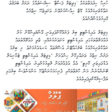
ހުރިހާ ހިދުމަތްތަކެއް 'ޑިޖިޓަލް ފަސްޓް' ސިޔާސަތެއްގެ ދަށަށް ބަދަލުވެ،
ރައްކާތެރިކަމާއެކު ޑޭޓާ ހިއްސާކުރެވޭނެ ވަށައިޖެހޭ ނިޒާމެއް
ޤާއިމުވެގެންދާނެއެވެ.
ޑިޖިޓަލް އައިޑެންޓިޓީ ބިލު ފަރުމާކޮށްފައިވަނީ އޮންލައިންކޮށް ކުރާ
މުއާމަލާތްތަކުގައި އައިޑެންޓިޓީ ކަށަވަރުކުރުމާއި، ޒާތީ މައުލޫމާތުތައް
ރައްކާތެރިކަމާއެކު ބެލެހެއްޓޭނެ އުސޫލުތައް ކަނޑައެޅުމަށެވެ. މި ބިލުގެ
ދަށުން ނިޒާމު ތަރައްގީކޮށް ހިންގުމަށް "ޑިޖިޓަލް އައިޑެންޓިޓީ ޓެކްނިކަލް
އެޑްވައިޒަރީ ކޮމިޓީ" އެއް އުފެއްދުމަށް ލާޒިމުކުރާއިރު، އައިޑެންޓިޓީ
ބޭނުންކުރުން މަނާ ހާލަތްތަކާއި ފުރިހަމަކުރަންޖެހޭ ކަންކަންވެސް ބިލުގައި
ތަފްސީލުކޮށްދީފައިވެއެވެ.