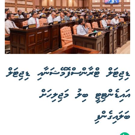
ޑިޖިޓަލް ޓްރާންސްފޮމޭޝަނާއި ޑިޖިޓަލް
އައިޑެންޓިޓީ ބިލު މަޖިލިހަށް
ބަލައިގެންފި