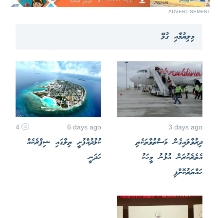
ADVERTISEMENT
މިލިޔުމާއި ގުޅޭ
4
6 days ago
3 days ago
ދިރުވާލައިގެން މަސްތުވާތަކެތި
ކުޅުދުއްފުށީ ތިލާގައި ޝިޕްރެކެއް
އެތެރެކުރަން އުޅުނު މީހަކު
ހަދަނީ
ހައްޔަރުކޮށްފި