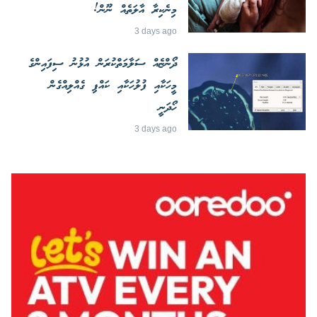
މިނެކިރާ އާލަތެއް ނޫން!
3 days ago
ދޯންޏެއް ސަލާމަތްކުރަން އުޅުނު ސިފައިންގެ
މީހަކާއި ފުލުހަކާއި ކައްޕި ގެއްލިއްގެން
ހޯދަނީ
3 days ago