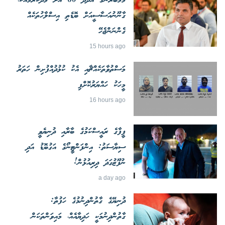
މެމްބަރުންގެ އަދަދު 60 އަށް މަދުކުރުމާއެކު،
ގާނޫނުއަސާސީއަށް ބޮޑެތި އިސްލާހުތަކެއް
ގެންނަންޖެހޭ
15 hours ago
މަސްތުވާތަކެއްޗާއި އެކު ކުޅުދުއްފުށިން ހަތަރު
މީހަކު ހައްޔަރުކޮށްފި
16 hours ago
ފީފާގެ ރައީސްކަމުގެ ބާރާއި ދުނިޔެވީ
ސިޔާސަތު: އިންފަންޓީނޯގެ އަގުބޮޑު އަދި
ނުފޫޒުގަދަ ދިރިއުޅުން!
a day ago
ދުނިޔޭގެ ގާތުންދިނުމުގެ ހަފުތާ:
ގާތުންދިނުމަކީ ހަދިޔާއެއް، މައިވަންތަކަން