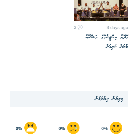
3
8 days ago
ގޭދޮށު އިންޖީނުގޭގެ މަޝްރޫއު
ބާރަށް ކުރިއަށް
މިލިޔުން ކިޔާލުމުން
0%
0%
0%