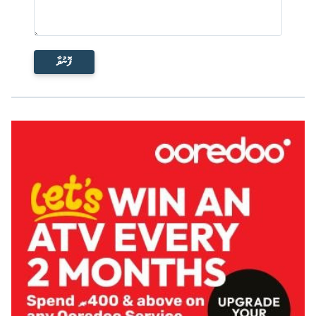
ފޮނުވާ