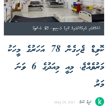
ހުޅުމާލޭގައި ގާއިމްކޮށްފައިވާ ކޮވިޑް ފެސިލިޓީ-- ފޮޓޯ: އެސްޓީއޯ
ކޮވިޑް ޖެހިގެން 78 އަހަރުގެ މީހަކު
މަރުވެއްޖެ، މިއީ މިއަދުގެ 6 ވަނަ
މަރު
ޚަދީޖާ އާދަމް
May 24, 2021