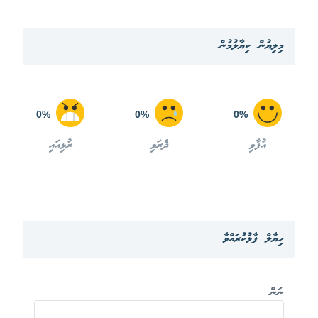
މިލިޔުން ކިޔާލުމުން
0%
0%
0%
އުފާވި
ދެރަވި
ރުޅިއައި
ހިޔާލް ފާޅުކުރައްވާ
ނަން