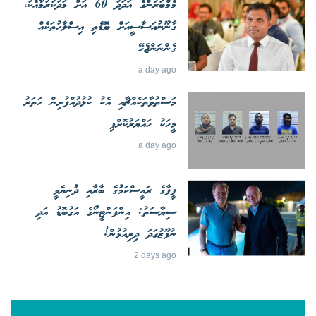
މެމްބަރުންގެ އަދަދު 60 އަށް މަދުކުރުމާއެކު،
ގާނޫނުއަސާސީއަށް ބޮޑެތި އިސްލާހުތަކެއް
ގެންނަންޖެހޭ
a day ago
މަސްތުވާތަކެއްޗާއި އެކު ކުޅުދުއްފުށިން ހަތަރު
މީހަކު ހައްޔަރުކޮށްފި
a day ago
ފީފާގެ ރައީސްކަމުގެ ބާރާއި ދުނިޔެވީ
ސިޔާސަތު: އިންފަންޓީނޯގެ އަގުބޮޑު އަދި
ނުފޫޒުގަދަ ދިރިއުޅުން!
2 days ago