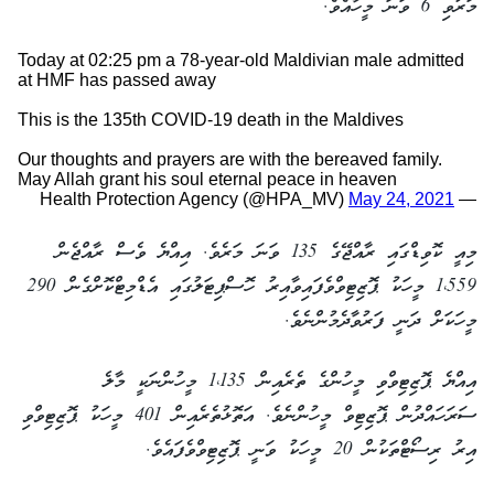
މަރުވި 6 ވަނަ މީހާއެވެ.
Today at 02:25 pm a 78-year-old Maldivian male admitted
at HMF has passed away
This is the 135th COVID-19 death in the Maldives
Our thoughts and prayers are with the bereaved family.
May Allah grant his soul eternal peace in heaven
May 24, 2021
— Health Protection Agency (@HPA_MV)
މިއީ ކޮވިޑްގައި ރާއްޖޭގެ 135 ވަނަ މަރެވެ. އިއްޔެ ވެސް ރާއްޖެން
1،559 މީހަކު ޕޮޒިޓިވްވެފައިވާއިރު ހޮސްޕިޓަލުގައި އެޑްމިޓްކޮށްގެން 290
މީހަކަށް ދަނީ ފަރުވާދެމުންނެވެ.
އިއްޔެ ޕޮޒިޓިވްވި މީހުންގެ ތެރެއިން 1،135 މީހުންނަކީ މާލެ
ސަރަހައްދުން ޕޮޒިޓިވް މީހުންނެވެ. އަތޮޅުތެރެއިން 401 މީހަކު ޕޮޒިޓިވްވި
އިރު ރިސޯޓްތަކުން 20 މީހަކު ވަނީ ޕޮޒިޓިވްވެފައެވެ.