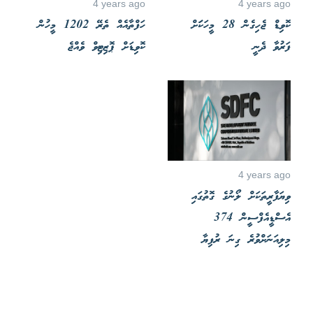
4 years ago
4 years ago
ކޮވިޑް ޖެހިގެން 28 މީހަކަަށް
ހަފްތާއެއް ތެރޭ 1202 މީހުން
ފަރުވާ ދެނީ
ކޮވިޑަށް ޕޮޒިޓިވް ވެއްޖެ
4 years ago
ވިޔަފާރީތަކަށް ލޯނުގެ ގޮތުގައި
އެސްޑީއެފްސީން 374
މިލިއަނަށްވުރެ ގިނަ ރުފިޔާ