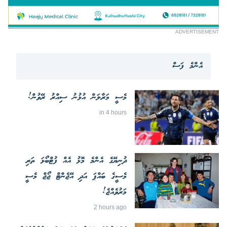
ADVERTISEMENT
އެންމެ ފަސް
މެސީ މަރާލަން އުޅުނު ސިއްރު ރޭވުން!
in 4 hours
ދުނިޔޭގެ އެންމެ މޮޅު އެއް ފުޓްބޯޅަ ތަރި
މެސީގެ ބައްޕަ އަދި އޭޖެންޓް ޖޯޖް މެސީ
މަރުވެއްޖެ!
2 hours ago