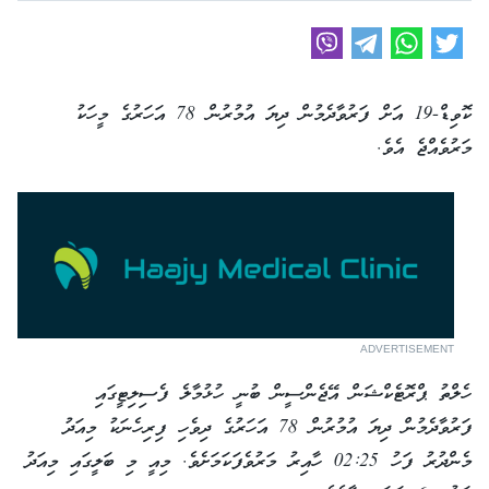
ކޮވިޑް-19 އަށް ފަރުވާދެމުން ދިޔަ އުމުރުން 78 އަހަރުގެ މީހަކު
މަރުވެއްޖެ އެވެ.
ADVERTISEMENT
ހެލްތު ޕްރޮޓެކްޝަން އޭޖެންސީން ބުނީ ހުޅުމާލެ ފެސިލިޓީގައި
ފަރުވާދެމުން ދިޔަ އުމުރުން 78 އަހަރުގެ ދިވެހި ފިރިހެނަކު މިއަދު
މެންދުރު ފަހު 02:25 ހާއިރު މަރުވެފަކަމަށެވެ. މިއީ މި ބަލީގައި މިއަދު