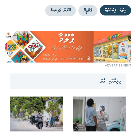
އިތުރު ލިޔުންތައް
އެޗްޕީއޭ
ކޮރޯނާ ވައިރަސް
ADVERTISEMENT
މިލިޔުމާއި ގުޅޭ