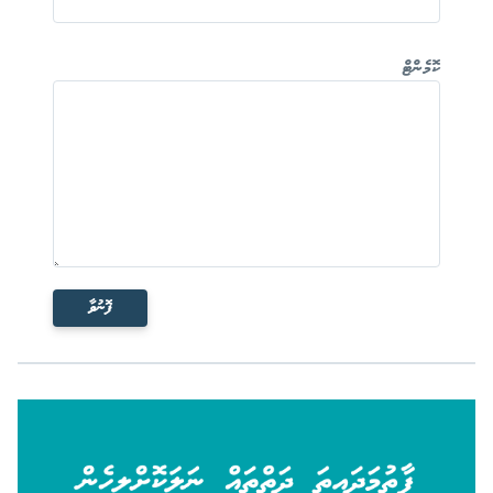
ކޮމެންޓް
ފޮނުވާ