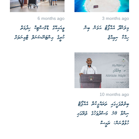
6 months ago
3 months ago
މިލަންދޫ އެއާޕޯޓު އަޅަން ބިން
ވީއައިއޭގެ ޑޮމެސްޓިކް ހިދުމަތް
ހިއްކާ ނިމިއްޖެ
ކުރީގެ އިންޓަނޭޝަނަލް ޓާމިނަލަށް
10 months ago
ބިލެތްފަހީގައި ތަރައްގީކުރާ އެއާޕޯޓް
ނިންމާ 30 މަސްދުވަހުގެ ތެރޭގައި
ހުޅުވާނަން: ރައީސް