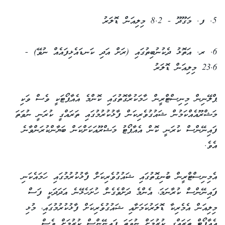
5. ފ. މަގޫދޫ - 8.2 މިލިއަން ޑޮލަރު
6. ރ. އަތޮޅު ދެކުނުބިތުގައި (ރަށް އަދި ކަނޑައެޅިފައެއް ނުވޭ) -
23.6 މިލިއަން ޑޮލަރު
ޕްލޭނިން މިނިސްޓްރީން ހާމަކުރާގޮތުގައި ކޮންމެ އެއާޕޯޓަކީ ވެސް ވަކި
މަޝްރޫއެއްކަމުން ޝައުގުވެރިކަން ފާޅުކުރުމުގައި ތަރައްގީ ކުރަނީ ނުވަތަ
ފައިނޭންސް ކުރަނީ ކޮން އެއާޕޯޓު މަޝްރޫއަކަށްކަން ބަޔާންކުރަންވާނެ
އެވެ.
އެމިނިސްޓްރީން ބުނިގޮތުގައި ޝައުގުވެރިކަށް ފާޅުކުރުމުގައި ހަމައެކަނި
ފައިނޭންސް ކުރާނަމަ، އެންމެ ދަށްވެގެން ހުށަހެޅޭނެ އަދަދަކީ ފަސް
މިލިއަން އެމެރިކާ ޑޮލަރުކަމަށާއި ޝައުގުވެރިކަށް ފާޅުކުރުމުގައި، މުޅި
އެއާޕޯޓް ތަރައްގީ ކުރުމަށް ނުވަތަ ފައިނޭންސް ކުރުމަށް ވެސް