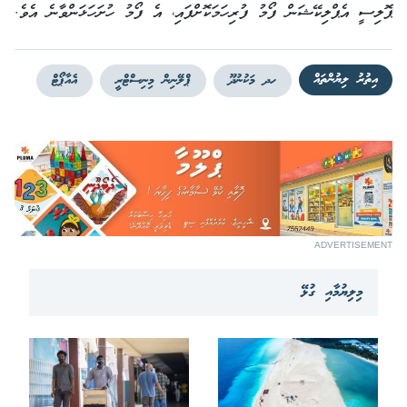
ޕޮލިސީ އެޕްލިކޭޝަން ފޯމު ފުރިހަމަކޮށްފައި، އެ ފޯމު ހުށަހަޅަންވާނެ އެވެ.
އިތުރު ލިޔުންތައް
ހދ މަކުނުދޫ
ޕްލޭނިން މިނިސްޓްރީ
އެއާޕޯޓް
ADVERTISEMENT
މިލިޔުމާއި ގުޅޭ