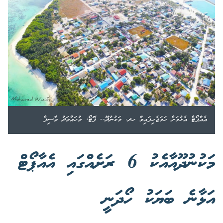
އެއާޕޯޓް އެޅުމަށް ހަމަޖެހިފައިވާ ހދ. މަކުނުދޫ-- ފޮޓޯ: މުހައްމަދު ވާސިފް
މަކުނުދޫއާއެކު 6 ރަށެއްގައި އެއާޕޯޓް
އަޅާނެ ބަޔަކު ހޯދަނީ