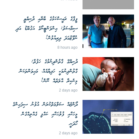
ފީފާގެ ރައީސްކަމުގެ ބާރާއި ދުނިޔެވީ
ސިޔާސަތު: އިންފަންޓީނޯގެ އަގުބޮޑު އަދި
ނުފޫޒުގަދަ ދިރިއުޅުން!
8 hours ago
ދުނިޔޭގެ ގާތުންދިނުމުގެ ހަފުތާ:
ގާތުންދިނުމަކީ ހަދިޔާއެއް، މައިވަންތަކަން
މިނެކިރާ އާލަތެއް ނޫން!
2 days ago
ދޯންޏެއް ސަލާމަތްކުރަން އުޅުނު ސިފައިންގެ
މީހަކާއި ފުލުހަކާއި ކައްޕި ގެއްލިއްގެން
ހޯދަނީ
2 days ago