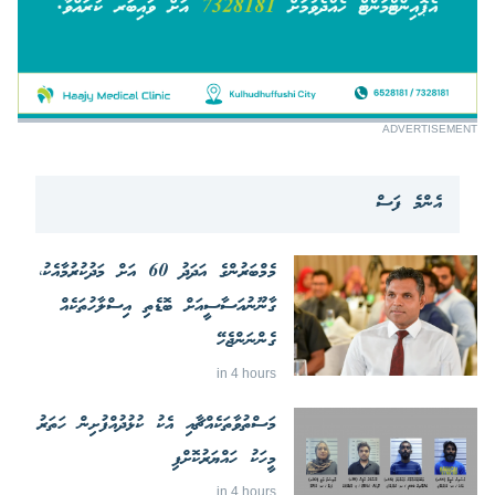
ADVERTISEMENT
އެންމެ ފަސް
މެމްބަރުންގެ އަދަދު 60 އަށް މަދުކުރުމާއެކު،
ގާނޫނުއަސާސީއަށް ބޮޑެތި އިސްލާހުތަކެއް
ގެންނަންޖެހޭ
in 4 hours
މަސްތުވާތަކެއްޗާއި އެކު ކުޅުދުއްފުށިން ހަތަރު
މީހަކު ހައްޔަރުކޮށްފި
in 4 hours