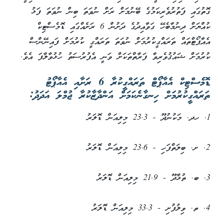
ގޮތުގައި ފަތުރުވެރިކަމުގެ ބޭނުމަށް ރަށް ނުވަތަ ބިން ނުވަތަ ފަޅު
ކުއްޔަށް ދިނުމާބެހޭ ގަވާއިދުގެ ދަށުން 6 ރަށެއްގައި ޑޮމެސްޓިކް
އެއާޕޯޓްތައް ތަރައްގީކުރުމަށް ނުވަތަ ތަރައްގީ ކުރުމަށް ފައިނޭންސް
ކުރުމަށް ޝައުޤުވެރިވާ ފަރާތްތަކަށް ވަނީ އެފުރުސަތު ހުޅުވާލާފަ އެވެ.
ޑޮމެސްޓިކް އެއާޕޯޓް ތަރައްގީކުރާ 6 ރަށާއި އެއާޕޯޓު
ތަރައްގީކުރުމަށް ހިނގާނެކަމަށް އަންދާޒާކުރާ ޖުމްލަ އަދަދު:
1. ހދ. މަކުނުދޫ - 23.3 މިލިއަން ޑޮލަރު
2. ށ. ބިލަތްފަހި - 23.6 މިލިއަން ޑޮލަރު
3. ބ. ތުޅާދޫ - 21.9 މިލިއަން ޑޮލަރު
4. ތ. ވިލުފުށި - 33.3 މިލިއަން ޑޮލަރު