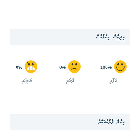
މިލިޔުން ކިޔާލުމުން
0%
0%
100%
އުފާވި
ދެރަވި
ރުޅިއައި
ހިޔާލް ފާޅުކުރައްވާ