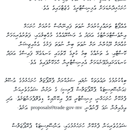
ހުށަހެޅިދާނެކަމަށް އެމިނިސްޓްރީގެ ގެޒެޓްގައިވެ އެވެ.
އެއާޕޯޓް ތަރައްގީކުރުމަށް ނުވަތަ ފައިނޭންސް ކުރުމަށް ހުށަހަޅާ
އިންވެސްޓްމަންޓުގެ އަދަދު އެ މަޝްރޫއެއްގެ މުގާބިލުގައި، ފަތުރުވެރިކަމަށް
ކުއްޔަށް ދޫކުރާނެ ރަށް ނުވަތަ ބިން ނުވަތަ ފަޅުގެ އެކްއިޒިޝަން
ކޮސްޓާއި، އެ ތަނެއްގެ ބިމު ކުލީގެ ގޮތުގައި ކަނޑައެޅޭ ފައިސާގެ އަދަދާ
ކަނޑައަޅައިދެވޭނެކަމަށް އެމިނިސްޓްރީން ހާމަކޮށްފައިވެ އެވެ.
ބިޑްކުރުމުގެ ދައުވަތަކާ ނުލައި ސަރުކާރަށް ޕްރޮޕޯޒަލް ހުށަހެޅުމުގެ އުސޫލު
(އަންސޮލިސިޓަޑް ޕްރޮޕޯޒަލްސް ޕޮލިސީ) ގެ ދަށުން، ޝައުގުވެރިކަން
ފާޅުކޮށް ހުށަހަޅާނީ، މިނިސްޓްރީ އޮފް އިކޮނޮމިކް ޑިވެލޮޕްމަންޓަށެވެ. އަދި
އީމެއިލުން ނަމަ ފޮނުވާނީ proposals@trade.gov.mv އަށެވެ.
ޝައުގުވެރިކަން ފާޅުކޮށް ހުށަހެޅުމުގައި، އަންސޮލިސިޓަޑް ޕްރޮޕޯޒަލްސް