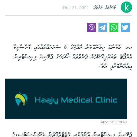
މުޙައްމަދު އަހުމަދު
Dec 21, 2021
ހދ. މަކުނުދޫ ހިމެނޭގޮތަށް ރާއްޖޭގެ 6 ސަރަހައްދެއްގައި ޑޮމެސްޓިކް
އެއާޕޯޓް ތަރައްގީކޮށްދޭނެ ފަރާތްތައް ހޯދުމަށް ޕްލޭނިން މިނިސްޓްރީން
އިއުލާންކޮށްފި އެވެ.
ADVERTISEMENT
ޕްލޭނިން މިނިސްޓްރީން އާންމުކުރި ގެޒެޓްވާގޮތުން ކްރޮސް-ސަބްސިޑީގެ