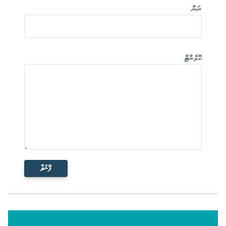
ނަން
ކޮމެންޓް
ފޮނުވާ