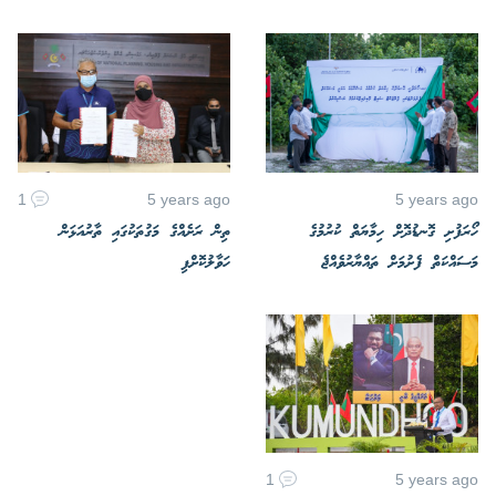
1
5 years ago
5 years ago
ހޯރަފުށި ގޮނޑުދޮށް ހިމާޔަތް ކުރުމުގެ
ތިން ރަށެއްގެ މަގުތަކުގައި ތާރުއަޅަން
މަސައްކަތް ފެށުމަށް ތައްޔާރުވެއްޖެ
ހަވާލުކޮށްފި
1
5 years ago