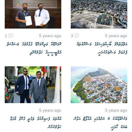
1
5 years ago
3
5 years ago
އަތޮޅުތެރޭގެ ބޯހިޔާވަހިކަމުގެ މަޝްރޫއުތައް
ކޮމަންޑޫއާ މަތިކޮމަންޑޫ ގުޅާލުމުގެ މަސައްކަތް
ފެށުމަށް މަޝްވަރާކުރަނީ
އެމްޓީސީސީއާ ހަވާލުކޮށްފި
5 years ago
5 years ago
މަކުނުދޫއާއެކު 6 ރަށެއްގައި އެއާޕޯޓް އަޅާނެ
އުއްތަމަ ފަނޑިޔާރުގެ ވަގުތީ ގެކޮޅު މާދަމާ
ބަޔަކު ހޯދަނީ
ހަވާލުކުރާނެ