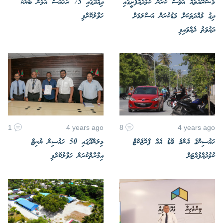
މަޝްރޫއުތައް އަވަސް ކުރަން ކުޅުދުއްފުށީގައި
ދިއްދޫގައި 75 ރޯހައުސް އަޅަން ބަޔަކާ
ދިގު މުއްދަތަކަށް މަޑުކުރަން އަސްލަމަށް
ހަވާލުކޮށްފި
ދައުވަތު ދެއްވައިފި
1
4 years ago
8
4 years ago
ހައުސިންގެ އެންމެ ބޮޑު އެއް ޕްރޮޖެކްޓް
މިލަންދޫގައި 50 ހައުސިން ޔުނިޓް
ކުޅުދުއްފުއްޓަށް
އިމާރާތްކުރަން ހަވާލުކޮށްފި