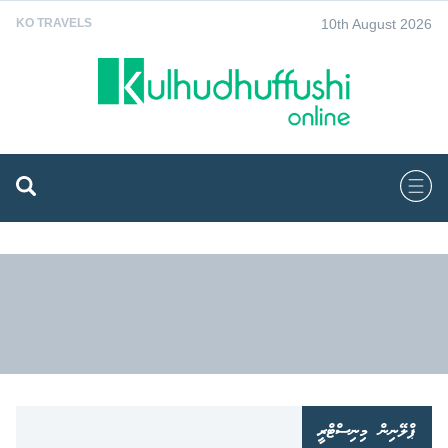
10th August 2026
KO TRAVELS
ޕްލޭނިން މިނިސްޓްރީ