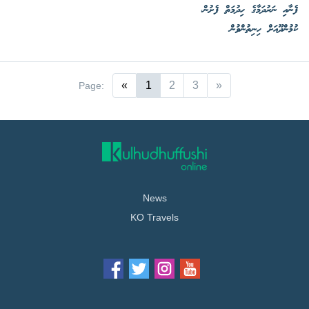
ފެނާއި ނަރުދަމާގެ ހިދުމަތް ފެށުން،
ކުމުންދޫއަށް ހިނިތުންވުން
«
1
2
3
»
Page:
News
KO Travels