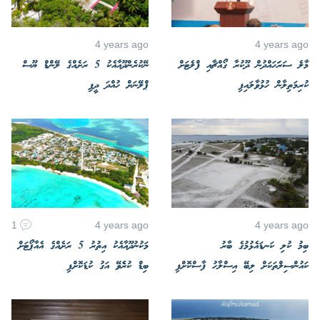
4 years ago
4 years ago
މާލެ ސަރަަހައްދުން ދޫކުރާ ގޯއްޗާއި ފްލެޓަށް
ނޭކުރެންދޫއާއެކު 5 ރަށެއްގެ ލޭންޑް ޔޫސް
ކުރިމަތިލާން ހުޅުވާލައިފި
ޕްލޭނަށް ހުއްދަ ދީފި
1
4 years ago
4 years ago
ބިމު ކުލި ކަނޑައެޅުމުގެ ބާރު
މަކުނުދޫއާއެކު އިތުރު 5 ރަށެއްގެ އެއާޕޯޓަށް
ކައުންސިލްތަކަށް ލިބޭ އިސްލާހު ފާސްކޮށްފި
ބިޑް ކުރެެވޭ އަގު ކުޑަކޮށްފި