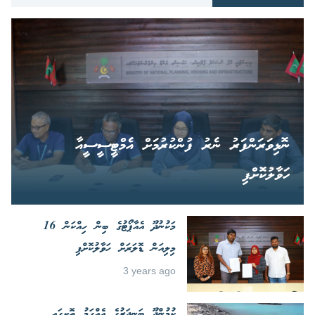
ނޮޅިވަރަންފަރު ނެރު ފުންކުރުމަށް އެމްޓީސީސީއާ
ހަވާލުކޮށްފި
މަކުނުދޫ އެއާޕޯޓުގެ ބިން ހިއްކަން 16
މިލިއަން ޑޮލަރަށް ހަވާލުކޮށްފި
3 years ago
ކުމުންދޫ ބަނދަރުގެ އެއްގަމު ތޮށީގައި