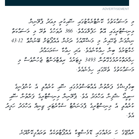
ADVERTISEMENT
މި މަސައްކަތުގެ ކޮންޓްރެކްޓުގައި ސޮއިކުރީ މިއަދު ޕްލޭނިން
މިނިސްޓްރީގައި އޮތް ހަފްލާގައެެވެ. 366 ދުވަހުގެ ތެރޭ މި މަސައްކަތް
ނިންމަން ޖެހޭއިރު މި މަޝްރޫއުގެ ދަށުން އެއާޕޯޓަށް ބޭނުންވާ 43.12
ހެކްޓަރުގެ ބިން ހިއްކާނެއެވެ. އަދި ހިއްކާ ސަރަޙައްދު
ހިމާޔަތްކުރުމުގެގޮތުން 3493 މީޓަރުގެ ރިވެޓްމަންޓް ޖެހުންވެސް މި
މަސައްކަތުގެ ތެރޭގައި ހިމެނެއެވެ.
ބިގްފިޝްގެ ފަރާތުން އެއްބަސްވުމުގައި ސޮއި ކުރެއްވީ އެ ކުންފުނީގެ
ސީއީއޯ ޝާފިން އަހްމަދު އެވެ. ޕްލޭނިން މިނިސްޓްރީގެ ފަރާތުން ސޮއި
ކުރެއްވީ އެ މިނިސްޓްރީގެ ޕާމަނަންޓް ސެކްރެޓަރީ ޒީނިޔާ އަހްމަދު ހަމީދު
އެވެ.
ރާއްޖޭގެ ހަ ރަށެއްގައި ޑޮމެސްޓިކް އެއާޕޯޓްތަކެއް ތަރައްގީކޮށްދޭނެ