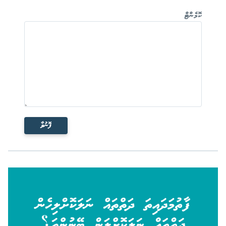
ކޮމެންޓް
ފޮނުވާ