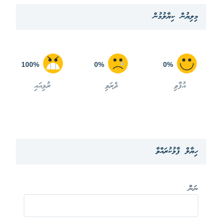
މިލިޔުން ކިޔާލުމުން
100%
0%
0%
އުފާވި
ދެރަވި
ރުޅިއައި
ހިޔާލް ފާޅުކުރައްވާ
ނަން