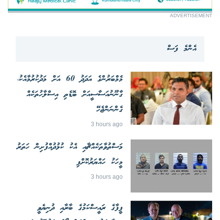
ADVERTISEMENT
އެންމެ ފަސް
މެމްބަރުންގެ އަދަދު 60 އަށް މަދުކުރުމާއެކު،
ގާނޫނުއަސާސީއަށް ބޮޑެތި އިސްލާހުތަކެއް
ގެންނަންޖެހޭ
3 hours ago
މަސްތުވާތަކެއްޗާއި އެކު ކުޅުދުއްފުށިން ހަތަރު
މީހަކު ހައްޔަރުކޮށްފި
3 hours ago
ފީފާގެ ރައީސްކަމުގެ ބާރާއި ދުނިޔެވީ