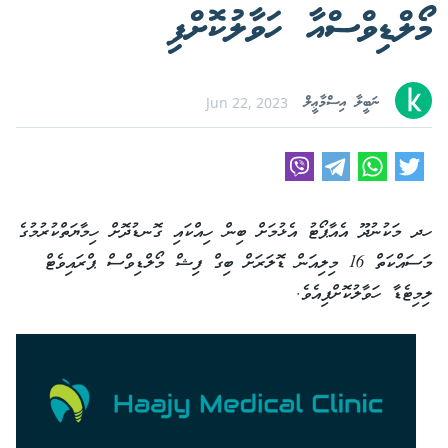
މޯލްޑިވްސްއާ ހަވާލުކޮށްފި
ނަބީލާ އިސްމާޢީލް
Jun 22, 2023
ހދ މަކުނުދޫ އެއާޕޯޓު އެޅުމަށް ބިން ހިއްކައި ގޮނޑުދޮށް ހިމާޔަތްކުރުމުގެ
މަސައްކަތް 16 މިލިއަން ޑޮލަރަށް ބިގް ފިޝް މޯލްޑިވްސް ޕްރައިވެޓް
ލިމިޓެޑާ ހަވާލުކޮށްފިއެވެ.