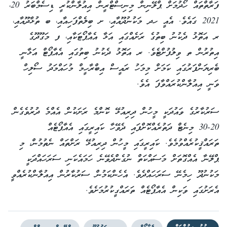
ފަރާތްތައް ހޯދުމަށް ޕްލޭނިން މިނިސްޓްރީން އިއުލާންކުރީ ޑިސެމްބަރު 20،
2021 ގައެވެ. އެއީ ހދ މަކުނުދޫއާއި، ށ ބިލެތްފަހިއާއި، ބ ތުޅާދޫއާއި،
ރ އަތޮޅު ދެކުނު ބިތުގެ ރަށެއްގައި އަޅާ އެއާޕޯޓަކާއި، ފ މަގޫދޫގެ
އިތުރުން ތ ވިލުފުށްޓެވެ. ރ އަތޮޅު ދެކުނު ބިތުގައި އެއާޕޯޓް އަޅާނީ
ބެރިޔަންފަރުގައި ކަމަށް މިމަހު ރައީސް އިބްރާހީމް މުހައްމަދު ސޯލިހް
ވަނީ އިއުލާންކުރައްވާފަ އެވެ.
ސަރުކާރުގެ ވައުދަކީ މީހުން ދިރިއުޅޭ ކޮންމެ ރަށަކުން އެއްމެ ދުރުވެގެން
20-30 މިނެޓް ދަތުރެއްކޮށްފައި ދެވޭހާ ކައިރީގައި އެއާޕޯޓެއް
ތަރައްޤީކުރެއްވުމެވެ. ކައިރީގައި މީހުން ދިރިއުޅޭ ރަށްތައް ނެތުމުން، މި
ޕްލޭނާ އެއްގޮތަށް މަސައްކަތް ނުގެންދެވޭނެ ހަމައެކަނި ސަރަހައްދަކީ
މަކުނުދޫ ހިމެނޭ ސަރަހައްދެވެ. އެހެންކަމުން ސަރުކާރުން އިއުލާންކުރެއްވީ
އެރަށުގައި ވަކިން އެއާޕޯޓެއް ތަރައްގީކުރުމަށެވެ.