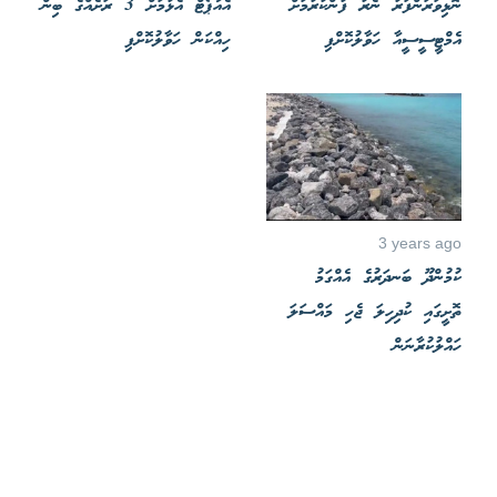
ނޮޅިވަރަންފަރު ނެރު ފުންކުރުމަށް
އެއާޕޯޓް އެޅުމަށް 3 ރަށެއްގެ ބިން
އެމްޓީސީސީއާ ހަވާލުކޮށްފި
ހިއްކަން ހަވާލުކޮށްފި
3 years ago
ކުމުންދޫ ބަނދަރުގެ އެއްގަމު
ތޮށީގައި ކުދިހިލަ ޖެހި މައްސަލަ
ހައްލުކުރާނަން