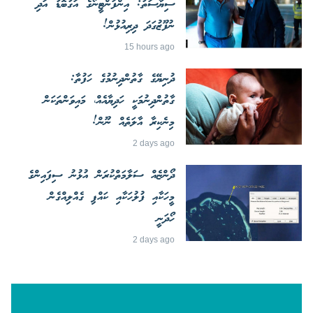
ސިޔާސަތު: އިންފަންޓީނޯގެ އަގުބޮޑު އަދި
ނުފޫޒުގަދަ ދިރިއުޅުން!
15 hours ago
ދުނިޔޭގެ ގާތުންދިނުމުގެ ހަފުތާ:
ގާތުންދިނުމަކީ ހަދިޔާއެއް، މައިވަންތަކަން
މިނެކިރާ އާލަތެއް ނޫން!
2 days ago
ދޯންޏެއް ސަލާމަތްކުރަން އުޅުނު ސިފައިންގެ
މީހަކާއި ފުލުހަކާއި ކައްޕި ގެއްލިއްގެން
ހޯދަނީ
2 days ago