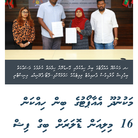
ހދ މަކުނުދޫ އެއާޕޯޓްގެ ބިން ހިއްކުމާއި ގޮނޑުދޮށް ހިމާޔަތް ކުރުމުގެ މަސައްކަތް
ބިގްފިޝް މޯލްޑިވްސް ޕްރއިވެޓް ލިމިޓެޑްއާ ހަވާލުކޮށްފި--ފޮޓޯ:ޕްލޭނިންގ މިނިސްޓްރީ
މަކުނުދޫ އެއާޕޯޓުގެ ބިން ހިއްކަން
16 މިލިއަން ޑޮލަރަށް ބިގް ފިޝް