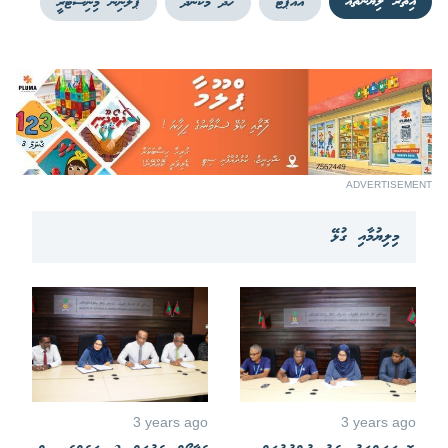
އިތުރު ލިޔުންތައް
އެއާޕޯޓް
ހދ މަކުނުދޫ
ޕްލޭނިން މިނިސްޓްރީ
ADVERTISEMENT
މިލިޔުމާއި ގުޅޭ
3 years ago
3 years ago