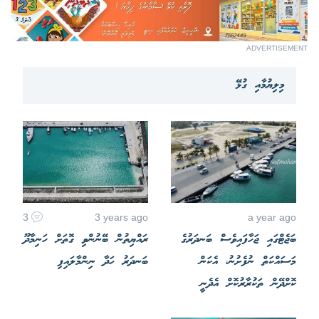
ADVERTISEMENT
މިލިޔުމާއި ގުޅޭ
3
3 years ago
a year ago
ބަޖެޓްގައި ޖަހާފައިވެސް ބަނދަރުގެ
ރައްޔިތުން ބޭނުންވި ގޮތަށް ހަނިމާދޫ
މަސައްކަތް ނުފެށުނު، އެކަން
ބަނދަރު ހަދާ ނިންމާލައިފި
ކޮށްދޭން ތަކުރާރުކޮށް އެދެނީ