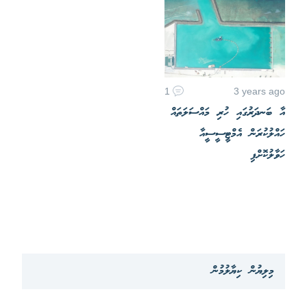
1
3 years ago
އާ ބަނދަރުގައި ހުރި މައްސަލަތައް
ހައްލުކުރަން އެމްޓީސީސީއާ
ހަވާލުކޮށްފި
މިލިޔުން ކިޔާލުމުން