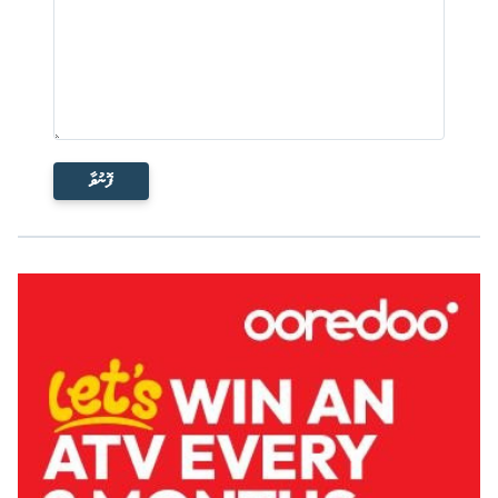
ފޮނުވާ