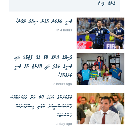
އެންމެ ފަސް
މެސީ މަރާލަން އުޅުނު ސިއްރު ރޭވުން!
in 4 hours
ދުނިޔޭގެ އެންމެ މޮޅު އެއް ފުޓްބޯޅަ ތަރި
މެސީގެ ބައްޕަ އަދި އޭޖެންޓް ޖޯޖް މެސީ
މަރުވެއްޖެ!
3 hours ago
މެމްބަރުންގެ އަދަދު 60 އަށް މަދުކުރުމާއެކު،
ގާނޫނުއަސާސީއަށް ބޮޑެތި އިސްލާހުތަކެއް
ގެންނަންޖެހޭ
a day ago