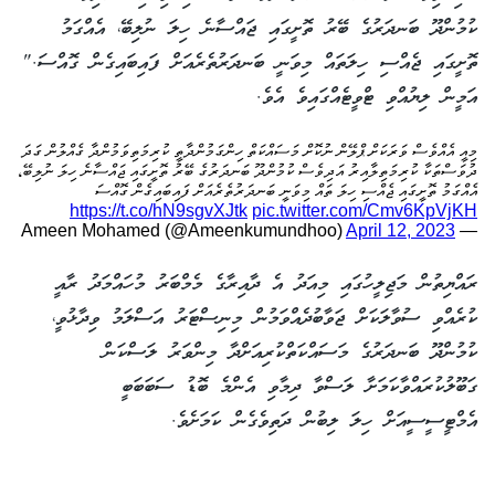
ކުމުންދޫ ބަނދަރުގެ ބޭރު ތޮށީގައި ޖައްސާނެ ހިލަ ނުލިބޭ، އެއްގަމު
ތޮށީގައި ޖެއްސި ހިލަތައް މިވަނީ ބަނދަރުތެރެއަށް ފައިބައިގެން ގޮއްސަ."
އަމީން ލިޔުއްވި ޓްވީޓެއްގައިވެ އެވެ.
މިއީ އެއްވެސް ވަރަކަށް ޕްލޭން ނުކޮށް މަސައްކަތް ހިންގަމުންދާތީ ކުރިމަތިވަމުންދާ ގެއްލުން ގަދަ
ދުވަސްތަކާ ކުރިމަތިލާއިރު އަދިވެސް ކުމުންދޫ ބަނދަރުގެ ބޭރު ތޮށީގައި ޖައްސާނެ ހިލަ ނުލިބޭ،
އެއްގަމު ތޮށީގައި ޖެއްސި ހިލަ ތައް މިވަނީ ބަނދަރުތެރެއަށް ފައިބައިގެން ގޮއްސަ
https://t.co/hN9sgvXJtk
pic.twitter.com/Cmv6KpVjKH
April 12, 2023
— Ameen Mohamed (@Ameenkumundhoo)
ރައްޔިތުން މަޖިލީހުގައި މިއަދު އެ ދާއިރާގެ މެމްބަރު މުހައްމަދު ރާއީ
ކުރެއްވި ސުވާލަކަށް ޖަވާބުދެއްވަމުން މިނިސްޓަރު އަސްލަމު ވިދާޅުވީ،
ކުމުންދޫ ބަނދަރުގެ މަސައްކަތްކުރިއަށްދާ މިންވަރު ލަސްކަން
ގަބޫލުކުރައްވާކަމަށާ ލަސްވާ ދިމާވި އެންމެ ބޮޑު ސަބަބަބީ
އެމްޓީސީސީއަށް ހިލަ ލިބުން ދަތިވެގެން ކަމަށެވެ.