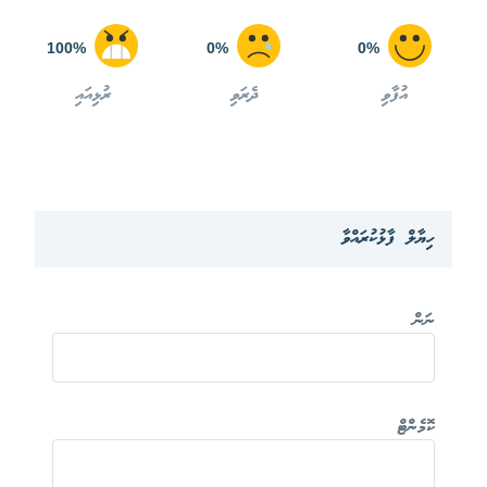
100%
0%
0%
އުފާވި
ދެރަވި
ރުޅިއައި
ހިޔާލް ފާޅުކުރައްވާ
ނަން
ކޮމެންޓް