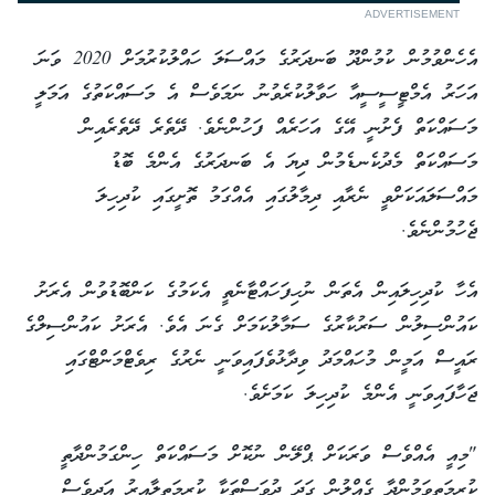
ADVERTISEMENT
އެހެންވުމުން ކުމުންދޫ ބަނދަރުގެ މައްސަލަ ހައްލުކުރުމަށް 2020 ވަނަ
އަހަރު އެމްޓީސީސީއާ ހަވާލުކުރެވުނު ނަމަވެސް އެ މަސައްކަތުގެ އަމަލީ
މަސައްކަތް ފެށުނީ އޭގެ އަހަރެއް ފަހުންނެވެ. ދޭތެރެ ދޭތެރެއިން
މަސައްކަތް މެދުކެނޑެމުން ދިޔަ އެ ބަނދަރުގެ އެންމެ ބޮޑު
މައްސަލައަކަށްވީ ނެރާއި ދިމާލުގައި އެއްގަމު ތޮށީގައި ކުދިހިލަ
ޖެހުމުންނެވެ.
އެހާ ކުދިހިލައިން އެތަން ނުހިފަހައްޓާނެތީ އެކަމުގެ ކަންބޮޑުވުން އެރަށު
ކައުންސިލުން ސަރުކާރުގެ ސަމާލުކަމަށް ގެނަ އެވެ. އެރަށު ކައުންސިލްގެ
ރައީސް އަމީން މުހައްމަދު ވިދާޅުވެފައިވަނީ ނެރުގެ ރިވެޓްމަންޓްގައި
ޖަހާފައިވަނީ އެންމެ ކުދިހިލަ ކަމަށެވެ.
"މިއީ އެއްވެސް ވަރަކަށް ޕްލޭން ނުކޮށް މަސައްކަތް ހިންގަމުންދާތީ
ކުރިމަތިވަމުންދާ ގެއްލުން ގަދަ ދުވަސްތަކާ ކުރިމަތިލާއިރު އަދިވެސް