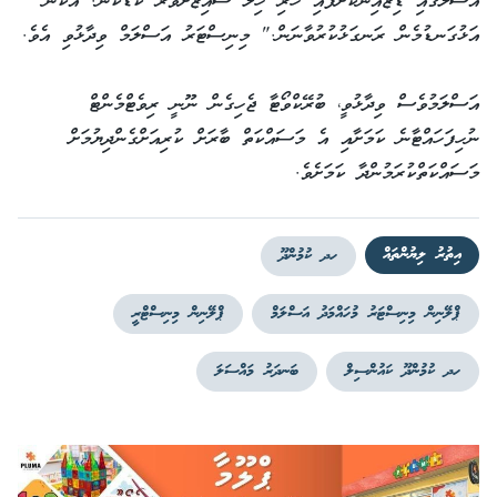
އަސްލުގައި ޑިޒައިންކޮށްފައި ހުރި ހިލަ ސައިޒަށްވުރެ ކުޑަކަން. އެކަން
އަޅުގަނޑުމެން ރަނގަޅުކުރުވާނަން." މިނިސްޓަރު އަސްލަމް ވިދާޅުވި އެވެ.
އަސްލަމުވެސް ވިދާޅުވީ، ބުރޭކްވޯޓާ ޖެހިގެން ނޫނީ ރިވެޓްމެންޓް
ނުހިފަހައްޓާނެ ކަމަށާއި އެ މަސައްކަތް ބާރަށް ކުރިއަށްގެންދިޔުމަށް
މަސައްކަތްކުރަމުންދާ ކަމަށެވެ.
އިތުރު ލިޔުންތައް
ހދ ކުމުންދޫ
ޕްލޭނިން މިނިސްޓަރު މުހައްމަދު އަސްލަމް
ޕްލޭނިން މިނިސްޓްރީ
ހދ ކުމުންދޫ ކައުންސިލް
ބަނދަރު މައްސަލަ