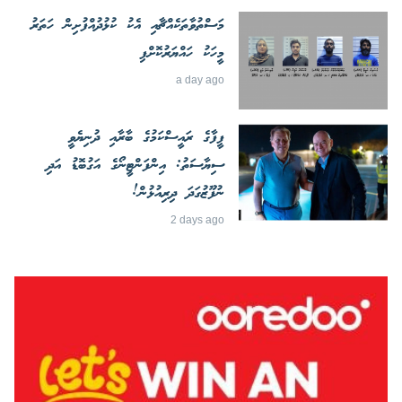
މަސްތުވާތަކެއްޗާއި އެކު ކުޅުދުއްފުށިން ހަތަރު
މީހަކު ހައްޔަރުކޮށްފި
a day ago
ފީފާގެ ރައީސްކަމުގެ ބާރާއި ދުނިޔެވީ
ސިޔާސަތު: އިންފަންޓީނޯގެ އަގުބޮޑު އަދި
ނުފޫޒުގަދަ ދިރިއުޅުން!
2 days ago