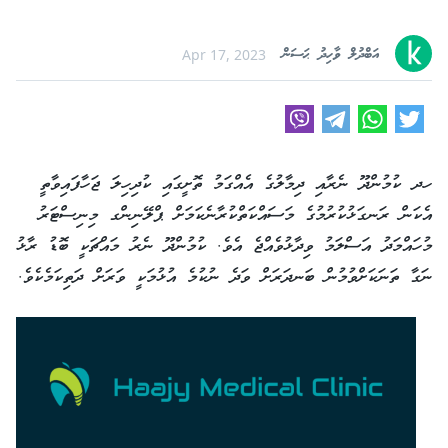
އަބްދުލް ވާހިދު ޙަސަން
Apr 17, 2023
ހދ ކުމުންދޫ ނެރާއި ދިމާލުގެ އެއްގަމު ތޮށީގައި ކުދިހިލަ ޖަހާފައިވާތީ
އެކަން ރަނގަޅުކުރުމުގެ މަސައްކަތްކުރާނެކަމަށް ޕްލޭނިންގ މިނިސްޓަރު
މުހައްމަދު އަސްލަމު ވިދާޅުވެއްޖެ އެވެ. ކުމުންދޫ ނެރު މައްޗަކީ ބޮޑު ރާޅު
ނަގާ ތަނަކަށްވުމުން ބަނދަރަށް ވަދެ ނުކުމެ އުޅުމަކީ ވަރަށް ދަތިކަމެކެވެ.