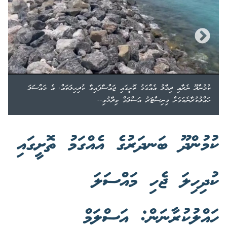
ކުމުންދޫ ނެރާއި ދިމާލު އެއްގަމު ތޮށީގައި ޖައްސާފައިވާ ކުދިހިލަތައް. އެ މައްސަލަ
ހައްލުކުރާނެކަމަށް މިނިސްޓަރު އަސްލަމް ވިދާޅުވި--
ކުމުންދޫ ބަނދަރުގެ އެއްގަމު ތޮށީގައި
ކުދިހިލަ ޖެހި މައްސަލަ
ހައްލުކުރާނަން: އަސްލަމް