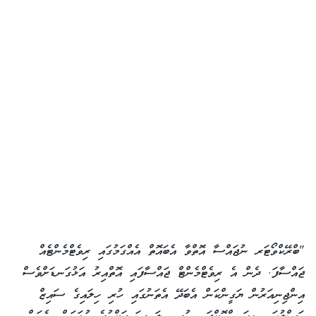
"ބްރޭކްވޯޓަރ ނުޖައްސާ އޮތްވާ އެބައޮތް އެއްގަމުގައި ރިވެޓްމެންޓެއް
ޖައްސާފަ. ދެން އެ ރިވެޓްމެންޓް ޖައްސާފައި އޮތްއިރު އަޅުގަނޑަށްވެސް
އިންޖިނިއަރުން ޔަގީންކަން އެބަދޭ އެތަނުގައި ހުރި ހިލައިގެ ސައިޒް