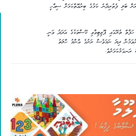
ރަށް ބަލި ފެތުރިދާނެ ކަމުގެ ބިރުއޮތްކަމަށް ސިއްހީ
ހަފްތާ ތެރޭގައި ޕޮޒިޓިވްވި ކޭސްތަކުގެ އަދަދު ވަނީ
ރުވަމުން ދިޔަ ނަމަވެސް ރަށުގެ އާންމު ހާލަތު
 ރަނގަޅުކަމަށެވެ.