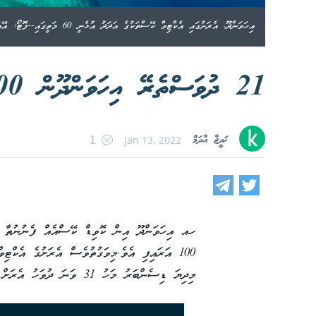
އިހަވަންދޫ، އެރަށުގައި އެކްޓިވް ކޭސްތަކުގެ އަދަދު އުޅެނީ 60 މަތީގައި--ފޮޓޯ: އޭއެސްޕީ
21 ދުވަސްތެރޭ އިހަވަންދޫން 100 ޕޮޒިޓިވް ކޭސް
ޚަދީޖާ އާދަމް
Jan 13, 2022
1
މިދިޔަ ޑިސެންބަރު މަހު 31 ވަނަ ދުވަހު އެރަށް ވަނީ މޮނީޓާރިންގެ ހާލަތަށް ގެނެސްފައެވެ.