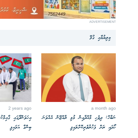
ADVERTISEMENT
މިލިޔުމާއި ގުޅޭ
2 years ago
a month ago
ނަބާހް: ދިވެހި މާއްދާއިން މުޅި ރާއްޖޭން އެއްވަނަ
އިހަވަންދޫގައި ގާއިމްކ
ހޯދައި ރަށް ފަހުރުވެރިކޮށްލައިފި
ބިންގާ އަޅައިފި