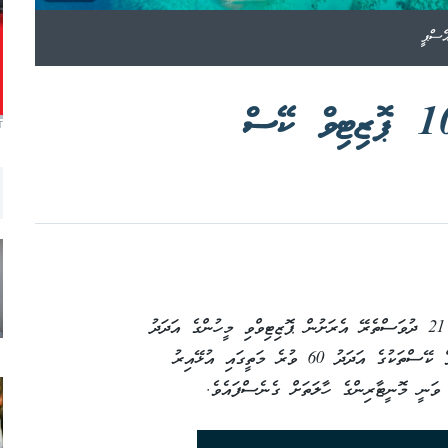
T
ހއ އިހަވަންދޫ އިން ކޮވިޑް ކޭސްއެއް ފެނުނުތާ 21 ދުވަސްތެރޭ އެރަށުން ޕޮޒިޓިވްވި މީހުންގެ އަދަދު
100 އަރައިފި އެވެ.މިވަގުތުވެސް އެރަށުގެ އެކްޓިވް ކޭސްތަކުގެ އަދަދު 60 ވުރެ މަތީގައި އުޅޭއިރު