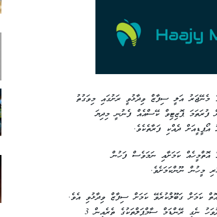
ެ މެނޭޖަރު އަލީ ސިފާޒް ވިދާޅުވީ ރަށުގައި މިވަގުތު
ް ފުރަތަމަ ޕޮޒިޓިވް ކޭސްއެއް ފެނުނީ މިދިޔަ
 އޮތްމީހެއް ކަމަށާއި ނަމަވެސް ފަހުން
ުރި މީހުން ނޫންކަމަށެވެ.
 ކްލަސްޓާއެއް އެބައޮތް ކަމަށް ގަބޫލްކުރެވޭ ކަމަށް ސިފާޒް ވިދާޅުވި އެވެ.
ކޭސްތައް ފެންނަން ފެށިފަހުން މިމަހު 2 ވަނަ ދުވަހު ނެގި ރޭންޑަމް ސާމްޕަލްތަކުގެ ތެރެއިން 3