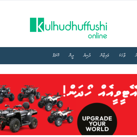
ު
ވާހަކަ
މައިޒާން
ދުނިޔެ
ދީން
ކޮލަމް