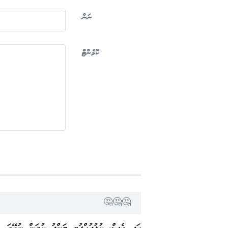
ނަން
ކޮމެންޓް
🤔🤔🤔