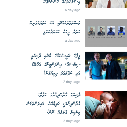
އިސްލާހުތަކެއް ގެންނަންޖެހޭ
a day ago
މަސްތުވާތަކެއްޗާއި އެކު ކުޅުދުއްފުށިން
ހަތަރު މީހަކު ހައްޔަރުކޮށްފި
a day ago
ފީފާގެ ރައީސްކަމުގެ ބާރާއި ދުނިޔެވީ
ސިޔާސަތު: އިންފަންޓީނޯގެ އަގުބޮޑު
އަދި ނުފޫޒުގަދަ ދިރިއުޅުން!
2 days ago
ދުނިޔޭގެ ގާތުންދިނުމުގެ ހަފުތާ:
ގާތުންދިނުމަކީ ހަދިޔާއެއް، މައިވަންތަކަން
މިނެކިރާ އާލަތެއް ނޫން!
3 days ago