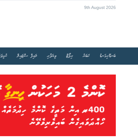
9th August 2026
ބަނޑޭރިގަނޑު
ޚަބަރު
ރިޕޯޓް
ވިޔަފާރި
ލައިފް ސްޓައިލް
ކުޅިވަރ