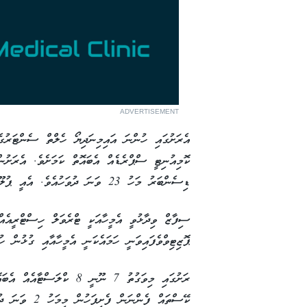
ADVERTISEMENT
އެރަށުގައި ހުންނަ އައިމިނަދިޔޯ ހެލްތް ސެންޓަރުގ
ކޮމިއުނިޓީ ސްޕްރެޑެއް އެބައޮތް ކަމަށެވެ. އެރަށުނ
ޑިސެންބަރު މަހު 23 ވަނަ ދުވަހުއެވެ. އެއީ ޕުލޫ އޯޕީޑީއަށް ދެއްކި ފަރާތެކެވެ.
ސިފާޒް ވިދާޅުވީ އެމީހާއަކީ ޓްރެވަލް ހިސްޓްރީއެއް
ޕޮޒިޓިވްވެފައިވަނީ ހަމައެކަނީ އެމީހާއާއި ގުޅުން ހ
ރަށުގައި މިވަގުތު 7 ނޫނީ 8