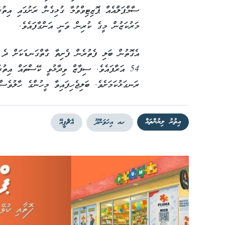
ސާމްޕަލްއެއް ޕޮޒިޓިވްވުމާ ގުޅިގެން ރަށުގައި އިތު
މަރުކަޒުން މީގެ ކުރިން ވަނީ އަންގާފައެވެ.
އެގޮތުން ބަލި ފެތުރެން ފެށިތާ ގާތްގަނޑަކަށް ދެ 
54 އަރާފައެވެ. ސިފާޒް ވިދާޅުވީ ކޭސްތައް އިތު
ރަނގަޅުކަމަށެވެ. ބަލިޖެހިފައިވާ މީހުންގެ ހާލުވެސް
އިތުރު ލިޔުންތައް
ހއ އިހަވަންދޫ
އެޗްޕީއޭ