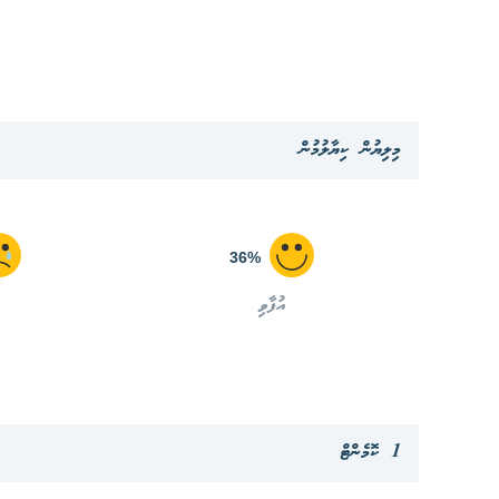
މިލިޔުން ކިޔާލުމުން
36%
އުފާވި
1 ކޮމެންޓް