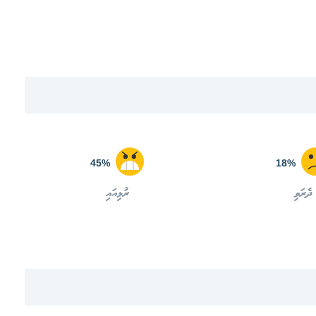
45%
18%
ދެރަވި
ރުޅިއައި