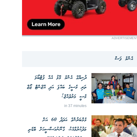
ADVERTISEMEN
އެންމެ ފަސް
ދުނިޔޭގެ އެންމެ މޮޅު އެއް ފުޓްބޯޅަ
ތަރި މެސީގެ ބައްޕަ އަދި އޭޖެންޓް ޖޯޖް
މެސީ މަރުވެއްޖެ!
in 37 minutes
މެމްބަރުންގެ އަދަދު 60 އަށް
މަދުކުރުމާއެކު، ގާނޫނުއަސާސީއަށް ބޮޑެތި