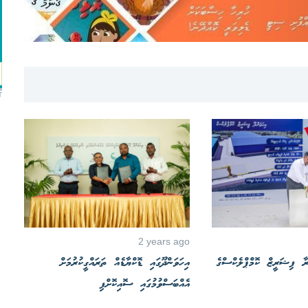
T
2 years ago
ުރާ ފިޝަރީޒް ކޮމްޕްލެކްސްގެ
އިހަވަންދޫގައި ޑޮކްޔާޑެއް ތަރައްގީކުރުމަށް
އެއްބަސްވުމުގައި ސޮއިކޮށްފި