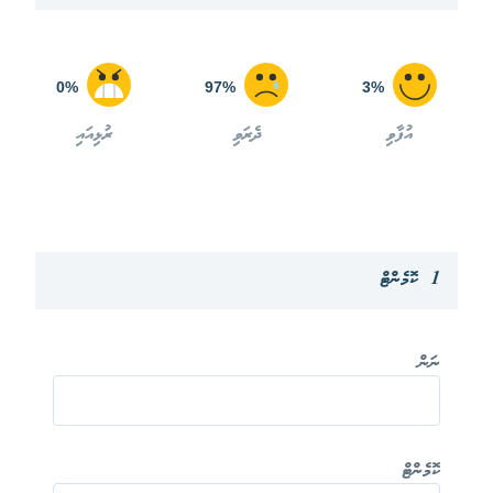
0%
97%
3%
އުފާވި
ދެރަވި
ރުޅިއައި
1 ކޮމެންޓް
ނަން
ކޮމެންޓް