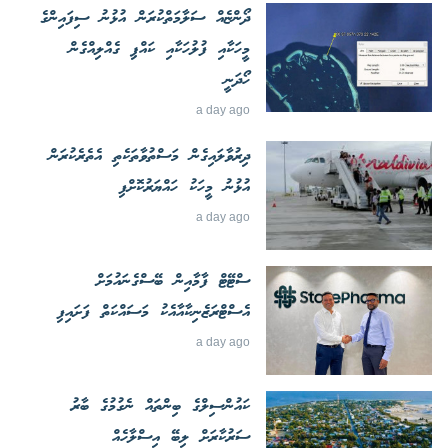
ދޯންޏެއް ސަލާމަތްކުރަން އުޅުނު ސިފައިންގެ
މީހަކާއި ފުލުހަކާއި ކައްޕި ގެއްލިއްގެން
ހޯދަނީ
a day ago
ދިރުވާލައިގެން މަސްތުވާތަކެތި އެތެރެކުރަން
އުޅުނު މީހަކު ހައްޔަރުކޮށްފި
a day ago
ސްޓޭޓް ފާމާއިން ބޭސްގެނައުމަށް
އެސްޓްރަޒެނިކާއާއެކު މަސައްކަތް ފަށައިފި
a day ago
ކައުންސިލްގެ ބިންތައް ނެގުމުގެ ބާރު
ސަރުކާރަށް ލިބޭ އިސްލާހެއް