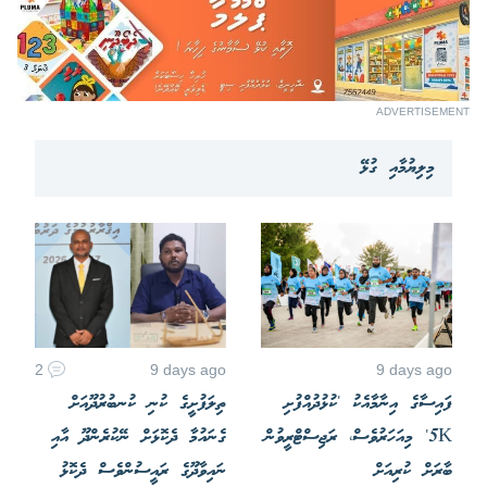
ADVERTISEMENT
މިލިޔުމާއި ގުޅޭ
2
9 days ago
9 days ago
ފައިސާގެ އިނާމާއެކު 'ކުޅުދުއްފުށި
ތިލަފުށީގެ ކުނި ކުނބުރުދޫއަށް
5K' މިއަހަރުވެސް، ރަޖިސްޓްރީވުން
ގެނައުމާ ދެކޮޅަށް ނޭކުރެންދޫ އާއި
ބާރަށް ކުރިއަށް
ނައިވާދޫގެ ރައީސުންވެސް ދެކޮޅު