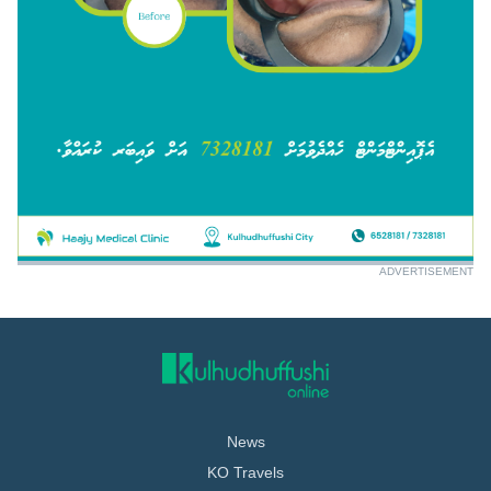
ADVERTISEMENT
News
KO Travels