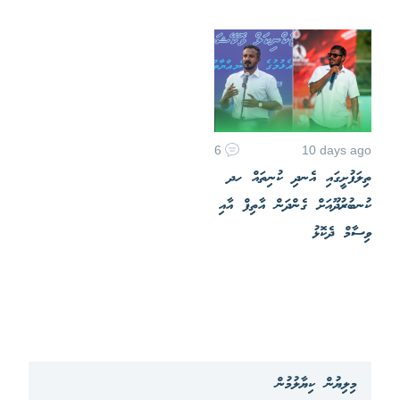
6
10 days ago
ތިލަފުށީގައި އެނދި ކުނިތައް ހދ
ކުނބުރުދޫއަށް ގެންދަން އާތިފް އާއި
ވިސާމް ދެކޮޅު
މިލިޔުން ކިޔާލުމުން