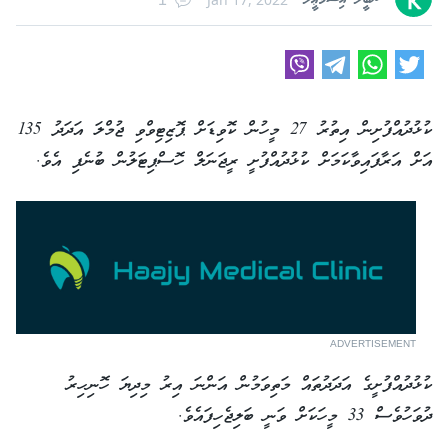
ނަބީލާ އިސްމާޢީލް
ކުޅުދުއްފުށިން އިތުރު 27 މީހުން ކޮވިޑަށް ޕޮޒިޓިވްވި ޖުމްލަ އަދަދު 135
އަށް އަރާފައިވާކަމަށް ކުޅުދުއްފުށީ ރީޖަނަލް ހޮސްޕިޓަލުން ބުނެފި އެވެ.
ADVERTISEMENT
ކުޅުދުއްފުށީގެ އަދަދުތައް މަތިވަމުން އަންނަ އިރު މިދިޔަ ހޮނިހިރު
ދުވަހުވެސް 33 މީހަކަށް ވަނީ ބަލިޖެހިފައެވެ.