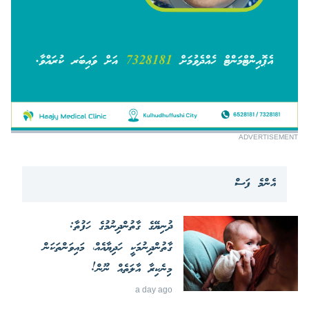
ADVERTISEMENT
އެންމެ ފަސް
ދުނިޔޭގެ ގާތުންދިނުމުގެ ހަފުތާ:
ގާތުންދިނުމަކީ ހަދިޔާއެއް، މައިވަންތަކަން
މިނެކިރާ އާލަތެއް ނޫން!
a day ago