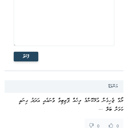
ފޮނުވާ
އަންމަޑޭ
ރޯގާ ޖެހިގެން އުޅޭކޮންމެ މީހެއް ޕޮޒިޓިވް ވާނައެއީ އަދަދު ގިނަވީ
ކަމަށް ބަލާ ...
0
0