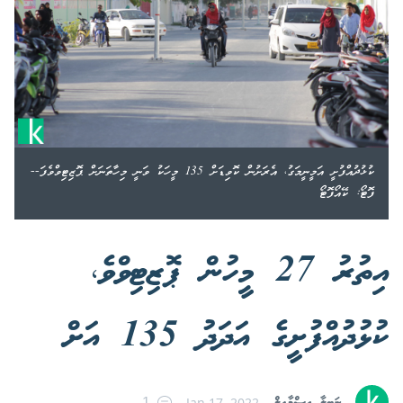
ކުޅުދުއްފުށީ އަމީނީމަގު، އެރަށުން ކޮވިޑަށް 135 މީހަކު ވަނީ މިހާތަނަށް ޕޮޒިޓިވްވެފަ--
ފޮޓޯ: ކޭއޯފޮޓޯ
އިތުރު 27 މީހުން ޕޮޒިޓިވްވެ،
ކުޅުދުއްފުށީގެ އަދަދު 135 އަށް
Jan 17, 2022
1