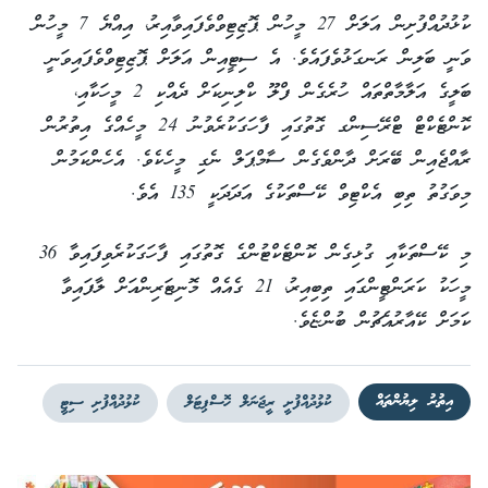
ކުޅުދުއްފުށިން އަލަށް 27 މީހުން ޕޮޒިޓިވްވެފައިވާއިރު، އިއްޔެ 7 މީހުން
ވަނީ ބަލިން ރަނގަޅުވެފައެވެ. އެ ސިޓީއިން އަލަށް ޕޮޒިޓިވްވެފައިވަނީ
ބަލީގެ އަލާމާތްތައް ހުރެގެން ފްލޫ ކްލިނިކަށް ދެއްކި 2 މީހަކާއި،
ކޮންޓެކްޓް ޓްރޭސިންގ ގޮތުގައި ފާހަގަކުރެވުނު 24 މީހެއްގެ އިތުރުން
ރާއްޖެއިން ބޭރަށް ދާންވެގެން ސާމްޕަލް ނެގި މީހެކެވެ. އެހެންކަމުން
މިވަގުތު ތިބި އެކްޓިވް ކޭސްތަކުގެ އަދަދަކީ 135 އެވެ.
މި ކޭސްތަކާއި ގުޅިގެން ކޮންޓެކްޓުންގެ ގޮތުގައި ފާހަގަކުރެވިފައިވާ 36
މީހަކު ކަރަންޓީންގައި ތިބިއިރު، 21 ގެއެއް މޮނިޓަރިންއަށް ލާފައިވާ
ކަމަށް ކޭއާރުއެޗުން ބުންޏެވެ.
އިތުރު ލިޔުންތައް
ކުޅުދުއްފުށީ ރީޖަނަލް ހޮސްޕިޓަލް
ކުޅުދުއްފުށި ސިޓީ