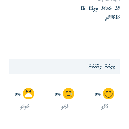
28 ރަށަކަށް ބިލިއާޑް ބޯޑު
ހަވާލުކޮށްފި
މިލިޔުން ކިޔާލުމުން
0%
0%
0%
އުފާވި
ދެރަވި
ރުޅިއައި