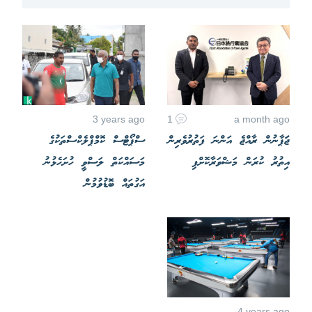
3 years ago
1
a month ago
ޖަަޕާނުން ރާއްޖެ އަންނަ ފަތުރުވެރިން
ސްޕޯޓްސް ކޮމްޕްލެކްސްތަކުގެ
އިތުރު ކުރަން މަޝްވަރާކޮށްފި
މަސައްކަތް ލަސްވީ ހުށަހެޅުނު
އަގުތައް ބޮޑުވުމުން
4 years ago