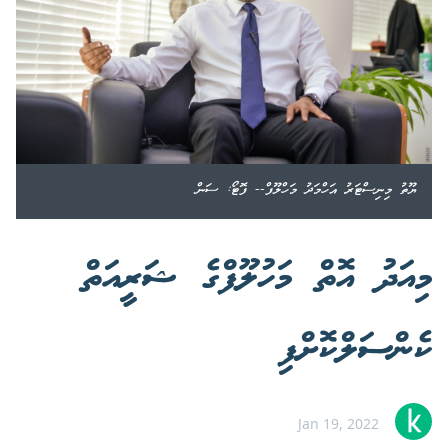
ޔޫތު މިނިސްޓަރު އަހްމަދު މަހްލޫފް-- ފޮޓޯ: ސަން
މިއަދު އޮތް މަހުލޫފްގެ ޝަރީއަތް
ކެންސަލްކޮށްފި
Jan 19, 2022