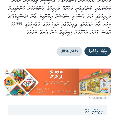
މަހްލޫފަށް ދައުވާކުރަން ފޮނުވުމަށްފަހު އޭސީސީން މީގެކުރިން ނެރުނު
ބަޔާނެއްގައި ބުނެފައިވަނީ މަހްލޫފް މަޖިލީހުގެ މެންބަރަކަށް ހުންނެވިއިރު
މަޖިލީހުގައި އޭރު ފާސްކުރި ސްޕެޝަލް އިކޮނޮމިކް ޒޯން (އެސްއީޒެޑް)ގެ
ބިލަށް ވޯޓު ދެއްވުމާއި ޕީޕީއެމްގައި ދެމިހުރުމުގެ މުގާބިލުގައި 33،000
ޔޫއެސް ޑޮލަރު މަހްލޫފަށް ލިބިފައިވާ ކަން އެނގޭ ކަމަށެވެ.
އިތުރު ލިޔުންތައް
އަހުމަދު މަހުލޫފް
ADVERTISEMENT
މިލިޔުމާއި ގުޅޭ