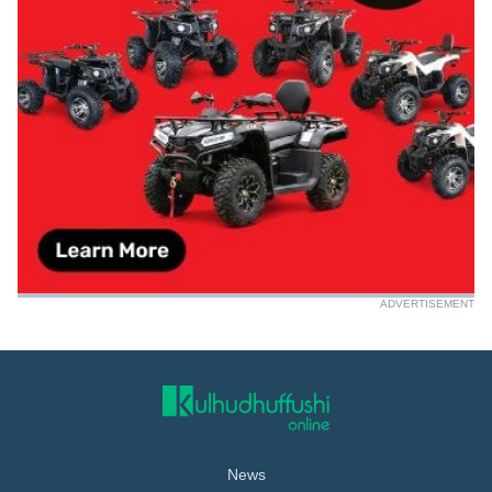
ADVERTISEMENT
News