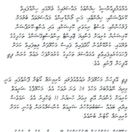
އެމްއެމްޕީއާރްސީގެ ހިޔާނާތުގެ މައްސަލައިގެ ތެރޭގައި ހިންގާފައިވާ
ކޮރަޕްޝަނާއި، ޚިޔާނާތާއި، މަނީ ލޯންޑްރިންގެ މައްސަލަތައް ބެލުމަށް
ފުލުހުންނާއި، އެސެޓް ރިކަވަރީ ކޮމިޝަނާއި އަދި އެންޓި-ކޮރަޕްޝަން
ކޮމިޝަނުން ކުރިއަށް ގެންދިޔަ ޖޮއިންޓް އިންވެސްޓިގޭޝަންގެ ތަހުގީގުގެ
ތެރޭގައި، ކުށްކޮށްގެން ހޯދާފައިވާ ފައިސާ މަހްލޫފަށް ލިބިފައިވާ ކަމަށް
ފާހަގަކުރެވިފައިވާތީ އެމައްސަލަ ތަހުގީގު ކުރުމަށްފަހު ދައުވާ ކުރަން ޕީޖީ
އޮފީހަށް ފޮނުވި އެވެ.
ޕީޖީ އޮފީހުން މަހުލޫފަށް ދައުވާއުފުލައި ކްރިމިނަލް ކޯޓަށް ފޮނުވާފައި ވަނީ
މިދިޔަ ނޮވެމްބަރު މަހުގެ 24 ވަނަ ދުވަހު އެވެ. މަހުލޫފްގެ ޝަރީއަތް
ކުރިއަށް ގެންދަން އޮތީ މިއަދު ހެނދުނު 11 ޖަހާއިރު އެެވެ. ނަމަވެސް
އިދާރީ ބައެއް ސަބަބުތަކާހުރެ ޝަރީއަތް ކެންސަލްކުރަން ޖެހުނީ ކަމަށް
ކްރިމިނަލް ކޯޓުން ބުނެއެވެ.