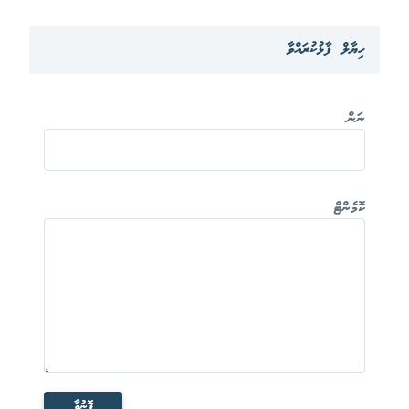
ހިޔާލް ފާޅުކުރައްވާ
ނަން
ކޮމެންޓް
ފޮނުވާ