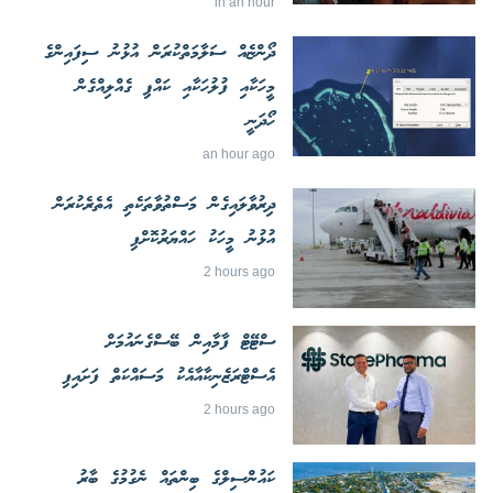
in an hour
ދޯންޏެއް ސަލާމަތްކުރަން އުޅުނު ސިފައިންގެ
މީހަކާއި ފުލުހަކާއި ކައްޕި ގެއްލިއްގެން
ހޯދަނީ
an hour ago
ދިރުވާލައިގެން މަސްތުވާތަކެތި އެތެރެކުރަން
އުޅުނު މީހަކު ހައްޔަރުކޮށްފި
2 hours ago
ސްޓޭޓް ފާމާއިން ބޭސްގެނައުމަށް
އެސްޓްރަޒެނިކާއާއެކު މަސައްކަތް ފަށައިފި
2 hours ago
ކައުންސިލްގެ ބިންތައް ނެގުމުގެ ބާރު