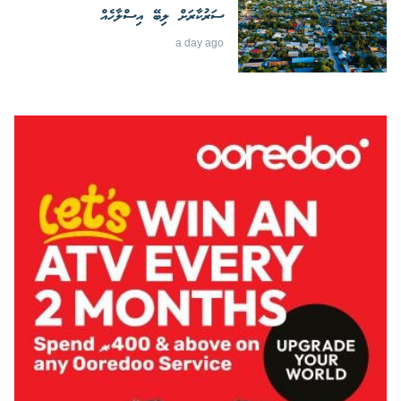
ސަރުކާރަށް ލިބޭ އިސްލާހެއް
a day ago