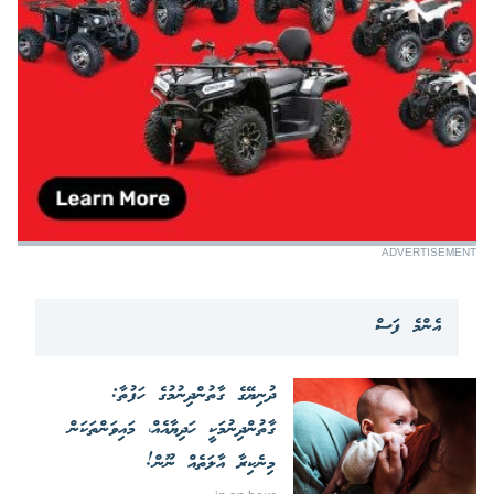
ADVERTISEMENT
އެންމެ ފަސް
ދުނިޔޭގެ ގާތުންދިނުމުގެ ހަފުތާ:
ގާތުންދިނުމަކީ ހަދިޔާއެއް، މައިވަންތަކަން
މިނެކިރާ އާލަތެއް ނޫން!