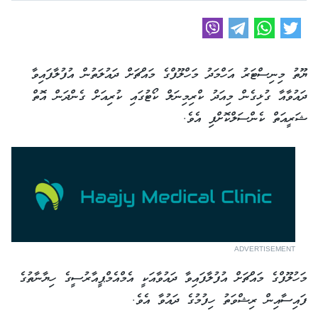
ޔޫތު މިނިސްޓަރު އަހްމަދު މަހްލޫފްގެ މައްޗަށް ދައުލަތުން އުފުލާފައިވާ
ދައުވާއާ ގުޅިގެން މިއަދު ކްރިމިނަލް ކޯޓުގައި ކުރިއަށް ގެންދަން އޮތް
ޝަރީއަތް ކެންސަލްކޮށްފި އެވެ.
ADVERTISEMENT
މަހުލޫފްގެ މައްޗަށް އުފުލާފައިވާ ދައުވާއަކީ އެމްއެމްޕީއާރުސީގެ ހިޔާނާތުގެ
ފައިސާއިން ރިޝްވަތު ހިފުމުގެ ދައުވާ އެވެ.