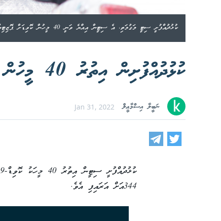
ކުޅުދުއްފުށީ ސިޓީ މަގުމަތި، އެ ސިޓީން އިއްޔެ ވަނީ 40 މީހުން ކޮވިޑަށް ޕޮޒިޓިވްވެފަ--ފޮޓޯ:ކޭއޯ
ކުޅުދުއްފުށިން އިތުރު 40 މީހުން ޕޮޒިޓިވްވެއްޖެ
ނަބީލާ އިސްމާޢީލް
Jan 31, 2022
344އަށް އަރައިފި އެވެ.