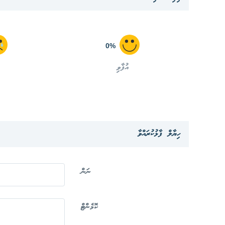
0%
އުފާވި
ހިޔާލް ފާޅުކުރައްވާ
ނަން
ކޮމެންޓް