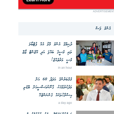
ADVERTISEMEN
އެންމެ ފަސް
ދުނިޔޭގެ އެންމެ މޮޅު އެއް ފުޓްބޯޅަ
ތަރި މެސީގެ ބައްޕަ އަދި އޭޖެންޓް ޖޯޖް
މެސީ މަރުވެއްޖެ!
in an hour
މެމްބަރުންގެ އަދަދު 60 އަށް
މަދުކުރުމާއެކު، ގާނޫނުއަސާސީއަށް ބޮޑެތި
އިސްލާހުތަކެއް ގެންނަންޖެހޭ
a day ago