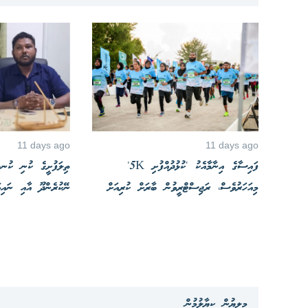
11 days ago
11 days ago
ފައިސާގެ އިނާމާއެކު 'ކުޅުދުއްފުށި 5K'
ތިލަފުށީގެ ކުނި ކުނބު
މިއަހަރުވެސް، ރަޖިސްޓްރީވުން ބާރަށް ކުރިއަށް
ނޭކުރެންދޫ އާއި ނައި
މިލިޔުން ކިޔާލުމުން