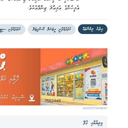
އެމީހުންގެ އަމިއްލަ ޒިންމާއެކެވެ.
އިތުރު ލިޔުންތައް
ކުޅުދުއްފުށީ ރީޖަނަލް ހޮސްޕިޓަލް
ކުޅުދުއްފުށި ސިޓީ
ADVERTISEMENT
މިލިޔުމާއި ގުޅޭ