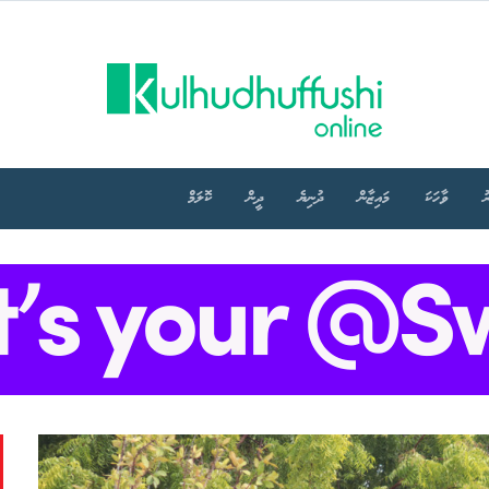
ު
ވާހަކަ
މައިޒާން
ދުނިޔެ
ދީން
ކޮލަމް