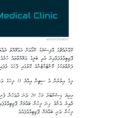
ADVERTISEMENT
ފަރާތްތަކުގެ ކޮންޓެކްޓުންގެ ގޮތުގައި ފާހަގަ ވެފައިވާ 26 މީހެއްގެ އިތުރުން 3 ރެންޑަމް ސާމް
މީގެ އިތުރުން އެ ސިޓީން އިއްޔެ 13 މީހަކު ވަނީ ބަލިން ރަނގަޅުވެފަ އެވެ.
މިދިޔަ ޑިސެންބަރު މަހު 20 ވަ
މީހުން ވަނީ ބައްޔަށް ޕޮޒިޓިވްވެފައެވެ.