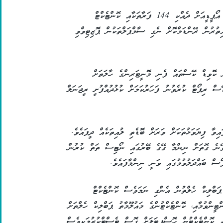
އެކްޓިވް ކޭސްތަކުގެ ގޮތުގައި މިވަގުތު ތިބީ ފުލޫ އޯޕީޑީއަށް ދެއްކި 144 ފަރާތަކާއި ކޮންޓެކްޓް
ފާހަގަވި 179 ފަރާތެއްގެ އިތުރުން ރޭންޑަމްކޮށް ނެގި ސާމްޕަލްތަކުން ޕޮޒިޓިވްވި
ް ކޮވިޑް ކޭސްތައް ފެނި މޮނީޓަރިންގެ ހާލަތަށް
ސް ރިޕޯޓް ކުރެވުނު ފަހަރުކަމަށް ކުޅުދުއްފުށީ ރީޖަނަލް
ިވާ ފިޔަވަޅުތަކަށް ވަރަށް ބޮޑެތި ލުއިތަކެއް ދީފައެވެ.
ވޭނެ ގޮތަށް ނިންމާ ގޭގެ ބޭރުގައި ނޯޓިސް ތަތް ކުރުން
ސް ބައްދަލުވުމުގައި ވަނީ ނިންމާފައެވެ.
 ޕަބްލިކް ހެލްތުން އެންގި ނަމަވެސް ކޮންޓެކްޓް
ޓީންވުމާއި، ކޮންޓެކްޓުންގެ މައުލޫމާތު ޕަބްލިކް ހެލްތަށް
ަދި ކޮންޓެކްޓުން ހޮސްޕިޓަލަށް ގޮސް ޓެސްޓްކުރުމަކީވެސް