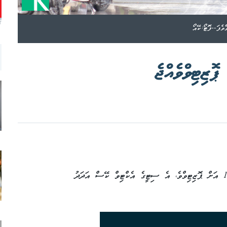
T
ކުޅުދުއްފުށީ ސިޓީން އިތުރު 40 މީހަކު ކޮވިޑް-19 އަށް ޕޮޒިޓިވްވެ، އެ ސިޓީގެ އެކްޓިވް ކޭސް އަދަދު