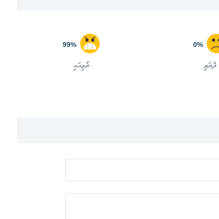
99%
0%
ދެރަވި
ރުޅިއައި