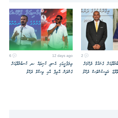
6
12 days ago
2
ރުދޫއަށް ގެނައުމާ ދެކޮޅަށް
ތިލަފުށީގައި އެނދި ކުނިތައް ހދ ކުނބުރުދޫއަށް
ވާދޫގެ ރައީސުންވެސް ދެކޮޅު
ގެންދަން އާތިފް އާއި ވިސާމް ދެކޮޅު