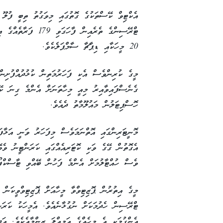
ޓްރޭސިންގެ ތެރެއިން 
20 މީހަކާއި ޑިޕާޗާ ސާމްޕަލެކެވެ.
މީގެ ކުރިންވެސް އެކި ފަހަރުމަތިން ކުޅުދުއްފުށިނ
ގެނެސްފައިވާއިރު މިއީ މިހާތަނަށް އެންމެ ގިނަ ކޭ
ހޮސްޕިޓަލުން މައުލޫމާތު ދެއެވެ.
މޮނީޓަރިންގައި އޮތްނަމަވެސް މިފަހަރު ވަނީ އަޅާފައ
އެގޮތުން ގޭގެ ވަކި ކޮޓަރިއެއްގައި ކަރަންޓީނު ވެ
ވެސް ހުއްޓާލުމަށް އެންމެ ފަހުން ބޭއްވި ޓާސްކްފޯ
މީގެ އިތުރުން ޕޮޒިޓިވްވާ މީހާއަށް ޕޮޒިޓިވްވީކަން
ޓްރޭސިން ހެދުމަކަށް ނުގުޅާނެއެވެ. އެމީހަކު ކަރަން
އެންގުމަކީ އެ މީހެއްގެ އަމިއްލަ ޒިންމާއެކެވެ. އ