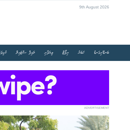
9th August 2026
ބަނޑޭރިގަނޑު
ޚަބަރު
ރިޕޯޓް
ވިޔަފާރި
ލައިފް ސްޓައިލް
ކުޅިވަރ
ADVERTISEMENT