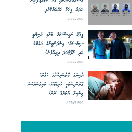
މަސްތުވާތަކެއްޗާއި އެކު ކުޅުދުއްފުށިން
ހަތަރު މީހަކު ހައްޔަރުކޮށްފި
a day ago
ފީފާގެ ރައީސްކަމުގެ ބާރާއި ދުނިޔެވީ
ސިޔާސަތު: އިންފަންޓީނޯގެ އަގުބޮޑު
އަދި ނުފޫޒުގަދަ ދިރިއުޅުން!
a day ago
ދުނިޔޭގެ ގާތުންދިނުމުގެ ހަފުތާ:
ގާތުންދިނުމަކީ ހަދިޔާއެއް، މައިވަންތަކަން
މިނެކިރާ އާލަތެއް ނޫން!
3 days ago