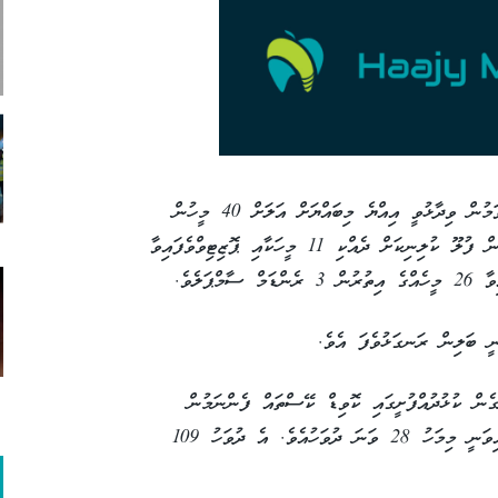
ކޭއާރުއެޗްގެ އޮފިސަލަކު ކޭއޯއަށް މައުލޫމާތު ދެއްވަމުން ވިދާޅުވީ އިއްޔެ މިބައްޔަށް އަލަށް 40 މީހުން
ޕޮޒިޓިވްވެފަވާއިރު އެއީ ބަލީގެ އަލާމާތްތައް ހުރެގެން ފުލޫ ކުލިނިކަށް ދެއްކި 11 މީހަކާއި ޕޮޒިޓިވްވެފައިވާ
ޕަލެވެ.
ނަ ދުވަހުން ފެށިގެން ކުޅުދުއްފުށީގައި ކޮވިޑް ކޭސްތައް ފެންނަމުން
ދާއިރު އެންމެ ގިނަ މީހުން ބައްޔަށް ޕޮޒިޓިވްވެފައިވަނީ މިމަހު 28 ވަނަ ދުވަހުއެވެ. އެ ދުވަހު 109