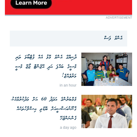
ADVERTISEMENT
އެންމެ ފަސް
ދުނިޔޭގެ އެންމެ މޮޅު އެއް ފުޓްބޯޅަ ތަރި
މެސީގެ ބައްޕަ އަދި އޭޖެންޓް ޖޯޖް މެސީ
މަރުވެއްޖެ!
in an hour
މެމްބަރުންގެ އަދަދު 60 އަށް މަދުކުރުމާއެކު،
ގާނޫނުއަސާސީއަށް ބޮޑެތި އިސްލާހުތަކެއް
ގެންނަންޖެހޭ
a day ago