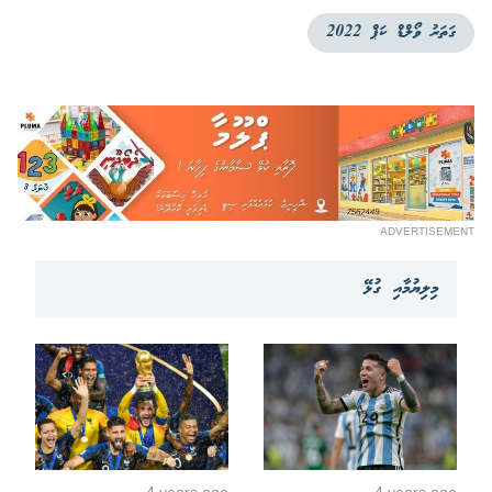
ގަތަރު ވޯލްޑް ކަޕް 2022
ADVERTISEMENT
މިލިޔުމާއި ގުޅޭ