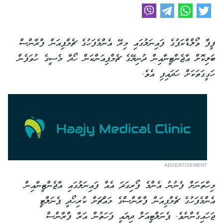
ފީފާ ވޯލްޑްކަޕުގެ ފައިނަލުގައި މިރޭ އެންމެފަހުގެ ޗެމްޕިއަން ފްރާންސް
ބަލިކޮށް އާޖެންޓީނާއިން ދުނިޔޭގެ ޗެމްޕިއަންކަން ހޯދާ މެސީގެ ހުވަފެން
ހަގީގަތަކަށް ހަދައިފި އެވެ.
ADVERTISEMENT
މިހާތަނަށް ފެނުނު އެންމެ ފޯރިގަދަ އެއް ފައިނަލުގައި އާޖެންޓީނާއިން
އެންމެފަހުގެ ޗެމްޕިއަން ފްރާންސްގެ މައްޗަށް ކުރިހޯދީ ޕެނަލްޓީ
ޖަހައިގެންނެވެ. ޕެނަލްޓީއަށް ދިޔައީ ފަހަތުން އަރާ ފްރާންސް