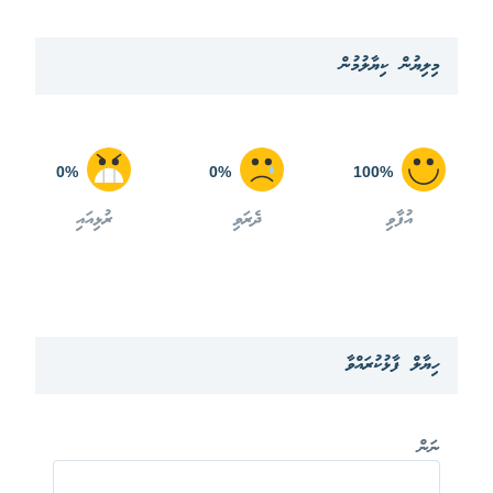
މިލިޔުން ކިޔާލުމުން
0%
0%
100%
އުފާވި
ދެރަވި
ރުޅިއައި
ހިޔާލް ފާޅުކުރައްވާ
ނަން