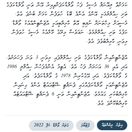
ކަމަށްވާ ލިއޮނަލް މެސީގެ ފަހު ވޯލްޑްކަޕަށްވީއިރު އޭނާ ވަނީ ވޯލްޑްކަޕުގެ
ތަށި ހިއްލާލުމަކީ އޭނާގެ އެންމެ ބޮޑު ހުވަފެން ކަމަށް ބުނެފަ އެވެ.
މެސީއަށް މިހާތަނަށް ނުލިބި އޮތް ކާމިޔާބީއަކީ އާޖެންޓީނާއާއެކު ވޯލްޑް
ކަޕުގެ ތަށި ހިއްލާލުމެވެ. ނަމަވެސް މިރޭގެ މޮޅާއެކު މެސީގެ ހުވަފެން
މިވަނީ ކާމިޔާބުވެފަ އެވެ.
އާޖެންޓީނާއިން ވޯލްޑްކަޕުގެ ތަށި ހިއްލާލާފައި މިވަނީ 3 ވަނަ ފަހަރަށެވެ.
އަދި އެއީ 36 އަހަރަށް ފަހު އެވެ. އެޓީމު އެންމެފަހުން ހިއްލާލީ 1986
ގެ ވޯލްޑްކަޕެވެ. އަދި އޭގެކުރިން 1978 ގެ ވޯލްޑްކަޕެވެ. އަދި
އާޖެންޓީނާއަކީ ވޯލްޑްކަޕެއްގައި ޕެނަލްޓީ ޝޫޓްއައުޓް އެންމެ ގިނައިން
ކާމިޔާބުކުރި ގައުމެވެ. އާޖެންޓީނާއިން ވަނީ 6 ޕެނަލްޓީ ޝޫޓްއައުޓެއް
ކާމިޔާބުކޮށްފަ އެވެ.
އިތުރު ލިޔުންތައް
ފުޓްބޯޅަ
ގަތަރު ވޯލްޑް ކަޕް 2022