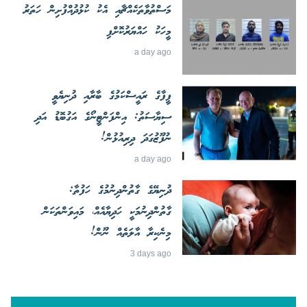
މަސްތުވާތަކެއްޗާއި އެކު ކުޅުދުއްފުށިން ހަތަރު
މީހަކު ހައްޔަރުކޮށްފި
a day ago
ފީފާގެ ރައީސްކަމުގެ ބާރާއި ދުނިޔެވީ
ސިޔާސަތު: އިންފަންޓީނޯގެ އަގުބޮޑު އަދި
ނުފޫޒުގަދަ ދިރިއުޅުން!
a day ago
ދުނިޔޭގެ ގާތުންދިނުމުގެ ހަފުތާ:
ގާތުންދިނުމަކީ ހަދިޔާއެއް، މައިވަންތަކަން
މިނެކިރާ އާލަތެއް ނޫން!
3 days ago