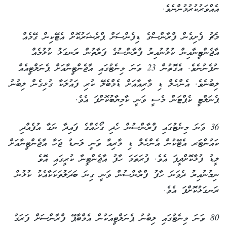
އެއްވަރުކުރުމުންނެވެ.
މެޗު ފެށިގެން ފްރާންސްގެ ޑިފެންސަށް ޕްރެޝަރުކޮށް އެޓޭކިން ގޭމެއް
އާޖެންޓީނާއިން ކުޅުނުއިރު ފްރާންސުގެ ފަރާތުން ރަނގަޅު ކުޅުމެއް
ނުފެނުނެވެ. އެގޮތުން 23 ވަނަ މިނެޓުގައި އާޖެންޓީނާއަށް ޕެނަލްޓީއެއް
ލިބުނެވެ. އެންހެލް ޑި މާރިއާއަށް ޑެމްބެލޭ ކުރި ފައުލަކާ ގުޅިގެން ލިބުނު
ޕެނަލްޓީ ކެޕްޓަން މެސީ ވަނީ ކާމިޔާބުކޮށްފަ އެވެ.
36 ވަނަ މިނެޓުގައި ފްރާންސުން ހެދި ގޯހެއްގެ ފައިދާ ނަގާ އުފެއްދި
ކައުންޓަރ އެޓޭކުން އެންހެލް ޑި މާރިއާ ވަނީ ލަނޑު ޖަހާ އާޖެންޓީނާއަށް
ލީޑު ފުޅާކޮށްދީފަ އެވެ. ފުރަތަމަ ހާފު އާޖެންޓީނާ ކުރީގައި އޮވެ
ނިމުނުއިރު ދެވަނަ ހާފު ފްރާންސުން ވަނީ ގިނަ ބަދަލުތަކަކާއެކު ކުޅުން
ރަނގަޅުކޮށްފަ އެވެ.
80 ވަނަ މިނެޓުގައި ލިބުނު ޕެނަލްޓީއަކުން އެމްބާޕޭ ފްރާންސަށް ފަރަގު