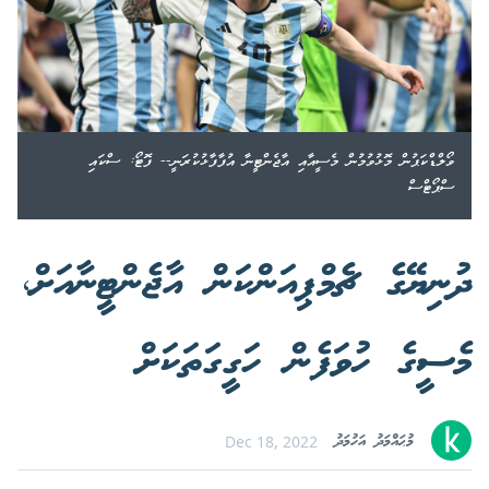
ވޯލްޑްކަޕުން މޮޅުވުމުން މެސީއާއި އާޖެންޓީނާ އުފާފާޅުކުރަނީ-- ފޮޓޯ: ސްކައި
ސްޕޯޓްސް
ދުނިޔޭގެ ޗެމްޕިއަންކަން އާޖެންޓީނާއަށް،
މެސީގެ ހުވަފެން ހަގީގަތަކަށް
މުޙައްމަދު އަހުމަދު
Dec 18, 2022