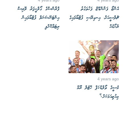
4 years ago
4 years ago
އެންޒޯ ފަނާންޑޭޒް ފަހުވަގުތު
ފްރާންސްގެ ގޯލްކީޕަރު ލޮރިސް
ޗެލްސީއަށް، އިނގިރޭސި ފުޓްބޯޅަައިގެ
އިންޓަނޭޝަނަލް ފުޓްބޯޅައިން
ރެކޯޑެއް
ރިޓަޔާކޮށްފި
4 years ago
މެސީގެ ވޯލްޑްކަޕް ހޮޓެލް ރޫމް
މިއުޒިއަމަކަށް؟