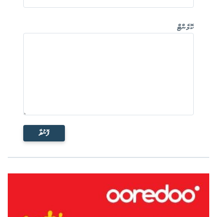
ކޮމެންޓް
ފޮނުވާ