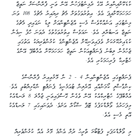
ކުޑަކޮށްދިންއިރު އޭގެ ދެމިނެޓުފަހުން އޭނާ ވަނީ ފްރާންސަށް ނަތީޖާ
ހަމަހަމަކޮށްދީފަ އެވެ. އިތުރުވަގުތަށް މެޗު ދިޔައިރު މެޗުގެ 108 ވަނަ
މިނެޓުގައި އަނެއްކާވެސް މެސީ އާޖެންޓީނާއަށް ލީޑު ނަގައިދީ މެޗުގެ
ނަތީޖާ އަނބުރާލި އެވެ. ނަމަވެސް އިތުރުވަގުތުގެ ދެވަނަ ހާފު ނިމެން
ކުޑައިރުކޮޅަކަށް ވެފައިވަނިކޮށް އާޖެންޓީނާގެ ކުޅުންތެރިޔަކު އަތުގައި
ޖެހުމުން ލިބުނު ޕެނަލްޓީއަކުން ނަތީޖާ ހަމަހަމަކޮށް އެމްބާޕޭ އޭނާގެ
ހެޓްރިކް ފުރިހަމަކުރި އެވެ.
ޕެނަލްޓީގައި އާޖެންޓީނާއިން 4 - 2 ން މޮޅުވިއިރު ފްރާންސްގެ
ކިންގްސްލީ ކޯމަންއާއި އޮރެލިން ޓުއަމެނީގެ ޕެނަލްޓީ ނާކާމިޔާބުވީ އެވެ.
އެމްބާޕޭގެ ހެޓްރިކާއެކު އޭނާ ވެގެން ގޮސްފައިވަނީ ޖުމްލަ 8 ލަނޑާއެކު
މިފަހަރުގެ ވޯލްޑްކަޕުގެ ޓޮޕް ސްކޯރާ އަށެވެ. ދެވަނައިގައި 7 ލަނޑާއެކު
އޮތީ މެސީ އެވެ.
މި ވޯލްޑްކަޕަކީ ފުޓްބޯޅަ ތާރީހު ދުށް އެންމެ މޮޅު އެއް ކުޅުންތެރިޔާ