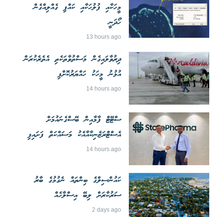
މީހަކާއި ފުލުހަކާއި ކައްޕި ގެއްލިއްގެން
ހޯދަނީ
13 hours ago
ދިރުވާލައިގެން މަސްތުވާތަކެތި އެތެރެކުރަން
އުޅުނު މީހަކު ހައްޔަރުކޮށްފި
14 hours ago
ސްޓޭޓް ފާމާއިން ބޭސްގެނައުމަށް
އެސްޓްރަޒެނިކާއާއެކު މަސައްކަތް ފަށައިފި
14 hours ago
ކައުންސިލްގެ ބިންތައް ނެގުމުގެ ބާރު
ސަރުކާރަށް ލިބޭ އިސްލާހެއް
2 days ago