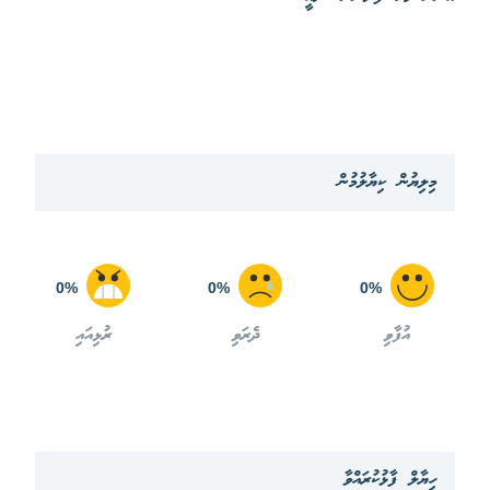
މިލިޔުން ކިޔާލުމުން
0%
0%
0%
އުފާވި
ދެރަވި
ރުޅިއައި
ހިޔާލް ފާޅުކުރައްވާ