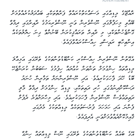
ADVERTISEMENT
ރާއްޖޭގެ މީޑިއާގައި މަސައްކަތްކުރައްވާ ފަރާތްތަކާއި ބައްދަލުކުރެއްވުމަށް
ބޭއްވި މިހަފްލާގައި ނޫސްވެރިން ވަނީ ނޫސްވެރިކަމުގެ ދާއިރާގައި ދިމާވާ
ގޮންޖެހުންތަކާއި، މި ދާއިރާ ތަރައްޤީކުރަން ބޭނުންވާ ގިނަ ހިޔާލުތަކެއް
އިންތިހާބީ ރައީސާއި ހިއްސާކުރައްވާފައެވެ.
އެގޮތުން ނޫސްވެރިން ހިއްސާކުރި ކަންބޮޑުވުންތަކުގެ ތެރޭގައި އަމިއްލަ
މީޑިއާތައް ހިންގުމަށް ތަންތަން ކުއްޔައް ހިފުމުގެ ސަބަބުން ކުރަންޖެހޭ
ބޮޑު ހޭދަ ފާހަގަކުރިއެވެ. އަދި ނޫސްވެރިންނަށް ތަމްރީނާ ހުނަރު
ދަސްކޮށްދިނުމުގައި ހުރި ދަތިތަކާއި، މީޑިއާ ހިންގުމަށް ދިމާވާ މާލީ
ދަތިތައްވެސް ނޫސްވެރިން ފާހަގަކުރިއެވެ. އަދި މިހާރަށްވުރެ ދެފުށް
ފެންނަ އަދި ހަމަހަމަ ފުރުސަތުތަކެއް މީޑިއާތަކުގެ މެދުގައި
ޤާއިމުކޮށްދެއްވުމަށްވަނީ އެދިފައެވެ.
އޭގެ ބައެއް ކަންބޮޑުވުންތަކުގެ ތެރޭގައި ނޫސް މީޑިއާތައް ހިންގާ