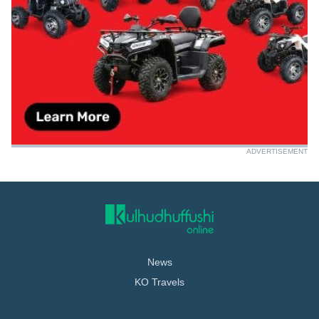
ADVERTISEMENT
News
KO Travels