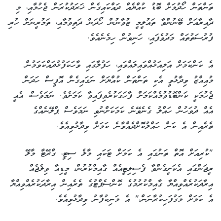
ތަންތަން ހޯދުމަށް ބޮޑު ކުއްޔެއް ދައްކައިގެން ޚަރަދުކުރަން ޖެހުމާއި، މި
ދާއިރާއަށް ބޭނުންވާ ތައުލީމީ ޒުވާނުން ހޯދަން ދަތިވުމާއި، ތަމުރީނަށް ހުރި
ފުރުސަތުތައް މަދުވެފައި، ހަނިވުން ހިމެނެއެވެ.
އެ ކަންކަމަށް އަލިއަޅުއްވައިލައްވައި، ހަފުލާގައި ވާހަކަފުޅުދައްކަވަމުން
މުއިއްޒު ވިދާޅުވީ އެކި ތަންތަން ކުއްޔަށް ނަގައިގެން އޮފީސް ހަދަން
ޖެހުމަކީ ކަންބޮޑުވުމެއްކަމަށް ފާހަގަކުރެވިފައިވާ ކަމަށެވެ. ނަމަވެސް، އެއީ
އެއް ދުވަހުން ހައްލު ގެނެވޭނެ ކަމަކަށްނުވި ނަމަވެސް ޕްލޭނެއްގެ
ތެރެއިން އެ ކަން ހައްލުކޮށްދެއްވާނެ ކަމަށް ވިދާޅުވިއެވެ.
"ކުރިއަށް އޮތް ތަނުގައި އެ ކަމަށް ޓަކައި މާލެ ސިޓީ، ގްރޭޓާ މާލޭ
ރީޖަންގައި އެކަށީގެންވާ ފެސިލިޓީއެއް ގާއިމްކުރުން، މީޑިއާ ވިލެޖެއް
އިރާދަކުރެއްވިއްޔާ ގާއިމްކުރުމުގެ ކޮންސެޕްޓުގެ ތެރެއިން އިރާދަކުރެއްވިއްޔާ
އެ ކަމަށް މަގުފަހިކުރާނަން،" އެ މަނިކުފާނު ވިދާޅުވިއެވެ.