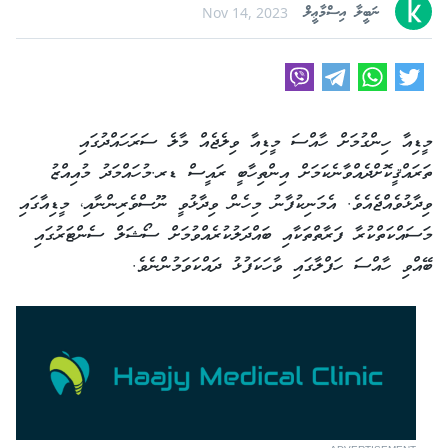
ނަބީލާ އިސްމާޢީލް
Nov 14, 2023
މީޑިއާ ހިންގުމަށް ހާއްސަ މީޑިއާ ވިލެޖެއް މާލެ ސަރަހައްދުގައި
ތަރައްޤީކޮށްދެއްވާނެކަމަށް އިންތިހާބީ ރައީސް ޑރ.މުހައްމަދު މުއިއްޒު
ވިދާޅުވެއްޖެއެވެ. އެމަނިކުފާނު މިހެން ވިދާޅުވީ ނޫސްވެރިންނާއި، މީޑިއާގައި
މަސައްކަތްކުރާ ފަރާތްތަކާއި ބައްދަލުކުރެއްވުމަށް ސޯޝަލް ސެންޓަރުގައި
ބޭއްވި ހާއްސަ ހަފްލާގައި ވާހަކަފުޅު ދައްކަވަމުންނެވެ.