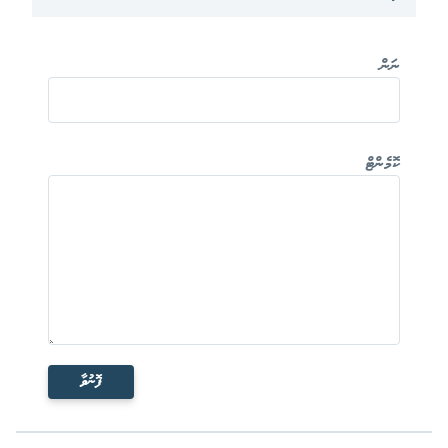
ނަން
ކޮމެންޓް
ފޮނުވާ