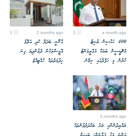
1
2 months ago
3
a month ago
400 ހައުސިން ޔުނިޓު
ގާނޫނީ ބަދަލާ ހެދި އަތޮޅު
އެޗްޑީސީން ބަޔަކާ އެގްރީމަންޓު
އޮފީސްތަކުން ދެމުންދިޔަ ގިނަ
ކުރުން މި ހަފްތާގައި ނިމޭނެ
ހިދުމަތްތައް ހުއްޓިއްޖެ
3 months ago
ރައްޔިތުންނާއި ރަށު ބައްދަލުވުންތައް
އަންނަ މަހު ފަށާނަން: ރައީސް