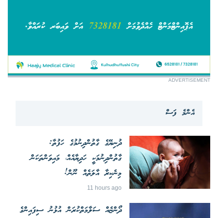
ADVERTISEMENT
އެންމެ ފަސް
ދުނިޔޭގެ ގާތުންދިނުމުގެ ހަފުތާ:
ގާތުންދިނުމަކީ ހަދިޔާއެއް، މައިވަންތަކަން
މިނެކިރާ އާލަތެއް ނޫން!
11 hours ago
ދޯންޏެއް ސަލާމަތްކުރަން އުޅުނު ސިފައިންގެ