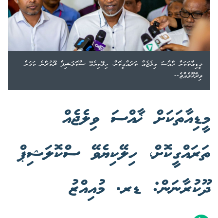
މީޑިއާތަކަށް ޚާއްސަ ވިލެޖެއް ތަރައްގީކޮށް، ހިލޭކިޔެވޭ ސްކޮލަޝިޕް ދޫކުރާނެ ކަމަށް
ވިދާޅޫވެއްޖެ--
މީޑިއާތަކަށް ޚާއްސަ ވިލެޖެއް
ތަރައްގީކޮށް، ހިލޭކިޔެވޭ ސްކޮލަޝިޕް
ދޫކުރާނަން: ޑރ. މުއިއްޒު