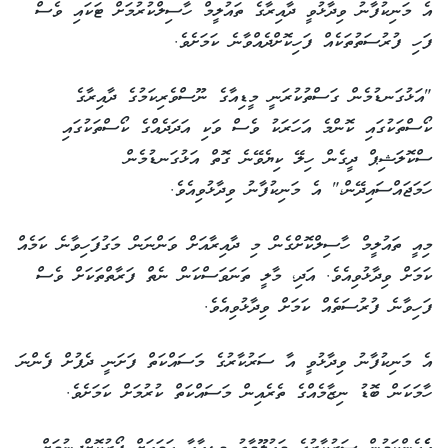
އެ މަނިކުފާނު ވިދާޅުވީ ދާއިރާގެ ތައުލީމް ހާސިލްކުރުމަށް ޓަކައި ވެސް
ފަހި ފުރުސަތުތަކެއް ފަހިކޮށްދެއްވާނެ ކަމަށެވެ.
"އަޅުގަނޑުމެން ގަސްތުކުރަނީ މީޑިއާގެ ނޫސްވެރިކަމުގެ ދާއިރާގެ
ކޯސްތަކުގައި ކޮންމެ އަހަރަކު ވެސް ވަކި އަދަދެއްގެ ކޯސްތަކުގައި
ސްކޮލަޝިޕް ދީގެން ހިލޭ ކިޔެވޭނެ ގޮތް އަޅުގަނޑުމެން
ހަމަޖައްސައިދޭން،" އެ މަނިކުފާނު ވިދާޅުވިއެވެ.
މިއީ ތައުލީމް ހާސިލްކޮށްގެން މި ދާއިރާއަށް ވަންނަން މަގުފަހިވާނެ ކަމެއް
ކަމަށް ވިދާޅުވިއެވެ. އަދި، މާލީ ތަނަވަސްކަން ނެތް ފަރާތްތަކަށް ވެސް
ފަހިވާނެ ފުރުސަތެއް ކަމަށް ވިދާޅުވިއެވެ.
އެ މަނިކުފާނު ވިދާޅުވީ އާ ސަރުކާރުގެ މަސައްކަތް ފަށަނީ ދެފުށް ފެންނަ
ހާމަކަން ބޮޑު ނިޒާމެއްގެ ތެރެއިން މަސައްކަތް ކުރުމަށް ކަމަށެވެ.