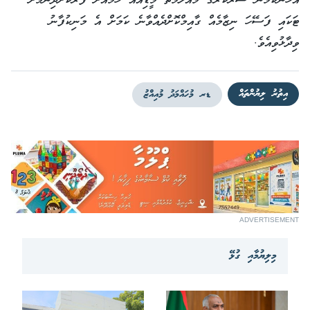
އެެހެންކަމުން ސަރުކާރުގެ މައުލޫމާތު މީޑިއާއާ ހަމައަށް ފޯރުކޮށްދިނުމަށް
ޓަކައި ފަސޭހަ ނިޒާމެއް ގާއިމްކޮށްދެއްވާނެ ކަމަށް އެ މަނިކުފާނު
ވިދާޅުވިއެވެ.
އިތުރު ލިޔުންތައް
ޑރ މުހައްމަދު މުއިއްޒު
ADVERTISEMENT
މިލިޔުމާއި ގުޅޭ