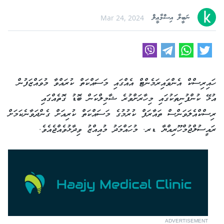
ނަބީލާ އިސްމާޢީލް
Mar 24, 2024
ހައިރިސްކް އެންވައިރަމެންޓް އެއްގައި މަސައްކަތް ކުރައްވާ މުވައްޒަފުން
އުޅޭ ކުންފުނިތަކުގައި މިހާރަށްވުރެ ޝާމިލްކަން ބޮޑު ގޮތެއްގައި
ރިސްކްއެލަވަންސް ތައާރަފް ކުރުމުގެ މަސައްކަތް ކުރިއަށް ގެންދަވާނެކަމަށް
ރައީސުލްޖުމްހޫރިއްޔާ ޑރ. މުހައްމަދު މުއިއްޒު ވިދާޅުވެއްޖެއެވެ.
ADVERTISEMENT