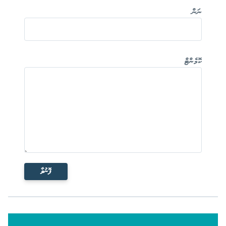
ނަން
ކޮމެންޓް
ފޮނުވާ