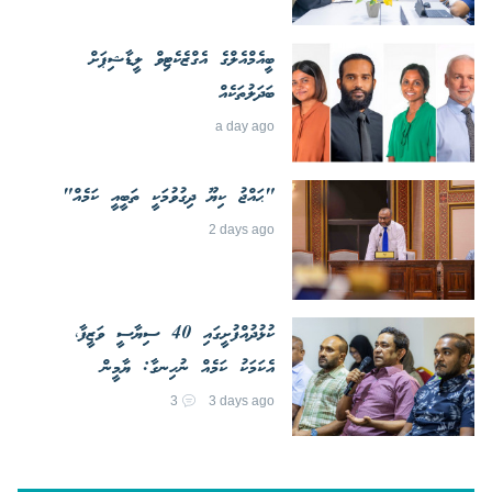
ބީއެމްއެލްގެ އެގްޒެކެޓިވް ލީޑާޝިޕަށް
ބަދަލުތަކެއް
a day ago
"ޙައްޖު ކިޔޫ ދިގުވުމަކީ ތަބީއީ ކަމެއް"
2 days ago
ކުޅުދުއްފުށީގައި 40 ސިޔާސީ ވަޒީފާ،
އެކަމަކު ކަމެއް ނުހިނގާ: ޔާމީން
3
3 days ago