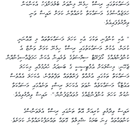
މަސައްކަތުގައި ރިސްކް ހިމެނޭ މިންވަރު ބެލުމަށްފަހު އެކަންކަން
ހަމަޖެއްސުމުގެ މަސައްކަތް ކުރައްވާނެ ކަމަށް ރައީސް ވަނީ
ވިދާޅުވެފައިއެވެ.
" އެކި ކުންފުނި ތަކުގަ އެކި ކަހަލަ މަސައްކަތްތައް މި އޮއްނަނީ
ކުރަން. އެކުރާ މަސައްކަތުގައި ރިސްކް ހިމެނޭ ކަމަށް ވަންޏާ އެ
ކުންފުންޔެއްގެ ކޯޕަރޭޓް ސިޔާސަތުގެ ތެރެއިން އެކަން ހަމަޖެއްސިގެންދާން
ޖެހޭނީ. މިސާލަކަށް އެމްޓީސީސީ ގެ ބަނދަރު ހެދުމުމާއި މިކަހަލަ
މަސައްކަތް ތަކުގައި އުޅުއްވާ ފަރާތްތައް ތަފާތުވާނެ. އެކަހަލަ އެއްވެސް
އައުޓްޑޯ މަސައްކަތެއް ނުވަތަ އެކަހަލަ ރިސްކީ ތަނެއްގައި މަސައްކަތް
ނުކުރާ ކަހަލަ ކުންފުންޏެއްގެ މުވައްޒަފުންނާ.". ރައީސް ވިދާޅުވިއެވެ.
ރައީސް ވިދާޅުވީ ކުރިއަށް އޮތް ތަނުގައި ރިސްކް އެލަވަންސްގެ
ކަންތައްތައް ގިނަ ބަޔަކު ޝާމިލްވާ ގޮތައް ތައާރަފްކުރައްވާނެ ކަމަށެވެ.