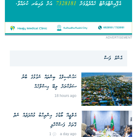
ADVERTISEMENT
އެންމެ ފަސް
ކައުންސިލްގެ ބިންތައް ނެގުމުގެ ބާރު
ސަރުކާރަށް ލިބޭ އިސްލާހެއް
18 hours ago
އެލްޖީއޭ ބޯޑުގެ އިންތިހާބު މުއްދަތެއް ނެތް
ގޮތަށް ފަސްކޮށްފި
1
a day ago