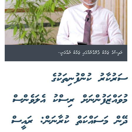
ރައީސްގެ ޖަވާބު ޕްރޮގްރާމްގައި ޖަވާބު ދެއްވަނީ--
ސަރުކާރު ކުންފުނިތަކުގެ
މުވައްޒަފުންނަށް ރިސްކު އެލަވެންސް
ދޭން މަސައްކަތް ކުރާނަން: ރައީސް