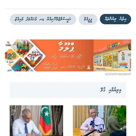
އިތުރު ލިޔުންތައް
ޕީޕީއެމް
ރައީސުލްޖުމްހޫރިއްޔާ ޑރ މުހައްމަދު މުއިއްޒު
ADVERTISEMENT
މިލިޔުމާއި ގުޅޭ