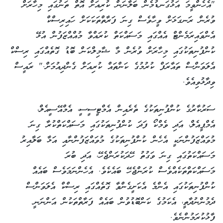
"އެހެންވީމަ އަޅުގަނޑުމެން ބަލާނަން ކުރިއަށް އޮތް ތަނުގައި މިހާރަށް
ވުރެން ރަނގަޅަށް ވީހާވެސް ގިނަ ފަރާތްތަކަކަށް ހައިރިސްކް
އެންވައިރަމެންޓް އެއްގައި މަސައްކަތް ކުރައްވާ މުއްއްޒަފުން އުޅޭ
ކުންފުނިތަކުގައި މިހާރަށް ވުރެން މާ ޝާމިލްކަން ބޮޑު ގޮތެއްގައި ރިސްކް
އެލަވަންސް ތައާރަފް ކުރުމުގެ ކަންތައް ކުރިއަށް ގެންދިއުމަށް." ރައީސް
ވިދާޅުވިއެވެ.
ސަރުކާރުގެ ކުންފުނިތަކުގެ ތެރެއިން އެމްޓީސީސީ، އެމްއޭސީއެލް،
އެމްޕީއެލް، އަދި ވެމްކޯ ފަދަ ކުންފުނިތަކުގައި މަސައްކަތްކުރާ ގިނަ
މުވައްޒަފުންނަކީ އެހެން ކުންފުނިތަކުގެ މުވައްޒަފުންނާއި އަޅާ ބަލާއިރު
މަސައްކަތުގައި ގިނަ ވަގުތު ހޭދަކުރަންޖެހޭ، އަދި ބުރަ
މަސައްކަތްތަކެއްވެސް ކުރަންޖެހޭ ބައެކެވެ. އެހެންނަމަވެސް ބައެއް
ކުންފުނިތަކުގައި އެންމެ އެކަށީގެންވާ ގޮތެއްގައި ރިސްކް އެލަވަންސް
ދެމުންނުދާތީ، އެކަމުގެ ކަންބޮޑުވުން ބައެއް ފަރާތްތަކުން އަންނަނީ
ފާޅުކުރަމުންނެވެ.