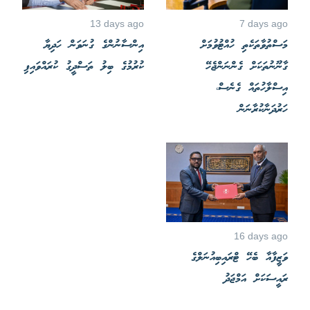
13 days ago
7 days ago
މަސްތުވާތަކެތި ހުއްޓުވުމަށް
އިންސާނުންގެ ގުނަވަން ހަދިޔާ
ގާނޫނުތަކަށް ގެންނަންޖެހޭ
ކުރުމުގެ ބިލު ތަސްދީގު ކުރައްވައިފި
އިސްލާހުތައް ގެނެސް،
ހަރުދަނާކުރާނަން
16 days ago
ވަޒީފާއާ ބެހޭ ޓްރައިބިއުނަލްގެ
ރައީސަކަށް އަމްޖަދު