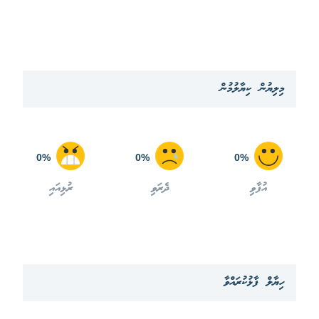
މިލިޔުން ކިޔާލުމުން
0%
0%
0%
އުފާވި
ދެރަވި
ރުޅިއައި
ހިޔާލް ފާޅުކުރައްވާ