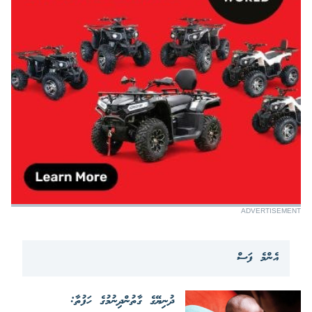
ADVERTISEMENT
އެންމެ ފަސް
ދުނިޔޭގެ ގާތުންދިނުމުގެ ހަފުތާ: