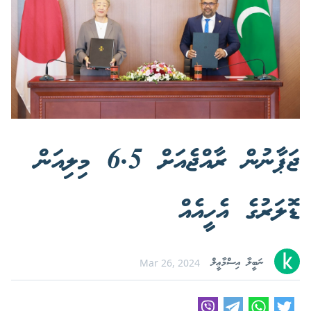
ޖަޕާނުން ރާއްޖެއަށް 6.5 މިލިއަން
ޑޮލަރުގެ އެހީއެއް
ނަބީލާ އިސްމާޢީލް
Mar 26, 2024