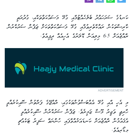
ކަނޑުގެ ސަރަހައްދު ބެލެހެއްޓުމާއި ގުޅޭ މަސައްކަތްތަކާއި، ގުދުރަތީ
ކާރިސާތަކުން ރައްކާތެރިވުމާއި ގުޅޭ މަސައްކަތްތަކަށް ޖަޕާން ސަރުކާރުން
ރާއްޖެއަށް 6.5 މިލިއަން ޑޮލަރުގެ އެހީއެއް ދީފިއެވެ.
ADVERTISEMENT
މި އެހީ އާއި ގުޅޭ އެއްބަސްވުންތަކުގައި، ރާއްޖޭގެ ފަރާތުން ސޮއިކުރެއްވީ
ހާރިޖީ ވަޒީރު މޫސާ ޒަމީރެވެ. ޖަޕާން ސަރުކާރުން ސޮއިކުރެއްވީ
އެޤައުމުން ރާއްޖެއަށް ކަނޑައަޅުއްވާފައި ހުންނަވާ ސަފީރު ޓަކެއުޗީ
މިޑޯރީއެވެ.