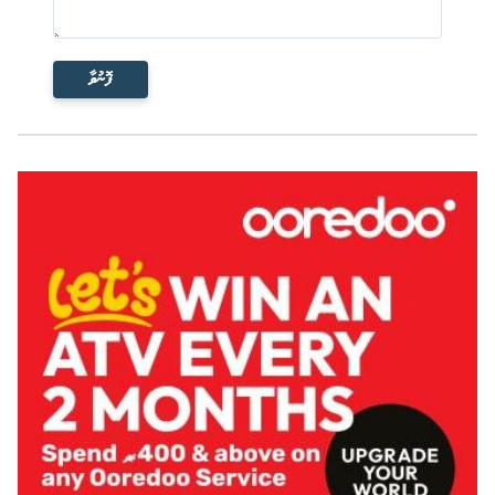
ފޮނުވާ