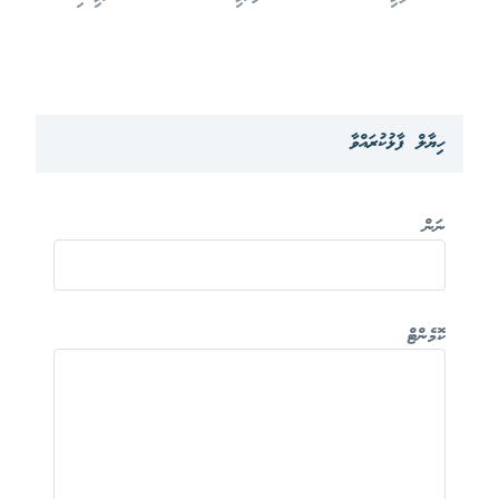
ހިޔާލް ފާޅުކުރައްވާ
ނަން
ކޮމެންޓް