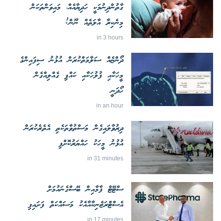
ގާތުންދިނުމަކީ ހަދިޔާއެއް، މައިވަންތަކަން
މިނެކިރާ އާލަތެއް ނޫން!
in 3 hours
ދޯންޏެއް ސަލާމަތްކުރަން އުޅުނު ސިފައިންގެ
މީހަކާއި ފުލުހަކާއި ކައްޕި ގެއްލިއްގެން
ހޯދަނީ
in an hour
ދިރުވާލައިގެން މަސްތުވާތަކެތި އެތެރެކުރަން
އުޅުނު މީހަކު ހައްޔަރުކޮށްފި
in 31 minutes
ސްޓޭޓް ފާމާއިން ބޭސްގެނައުމަށް
އެސްޓްރަޒެނިކާއާއެކު މަސައްކަތް ފަށައިފި
in 17 minutes