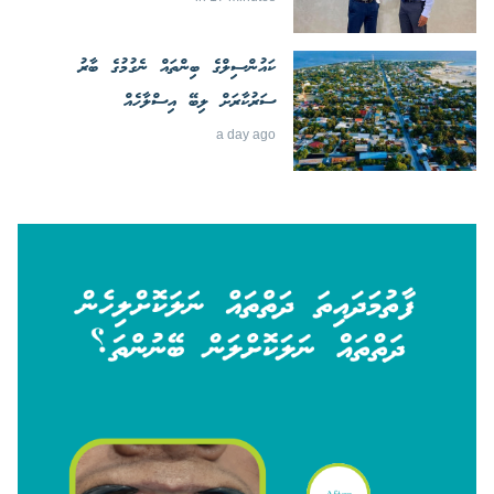
ކައުންސިލްގެ ބިންތައް ނެގުމުގެ ބާރު
ސަރުކާރަށް ލިބޭ އިސްލާހެއް
a day ago