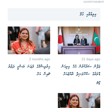
ADVERTISEMENT
މިލިޔުމާއި ގުޅޭ
2 months ago
21 days ago
ޖަޕާން ސަރުކާރުން އެއް މިލިއަން
އިރުތިޝާމްގެ ދެވަނަ ރަސްމީ ދަތުރު
ޑޮލަރުގެ ސްކޮލަޝިޕް ރާއްޖެއަށް
ޗައިނާ އަށް
ދީފި