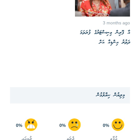
3 months ago
އާ ފޮރިން މިނިސްޓަރުގެ ފުރަތަމަ
ދަތުރު އިންޑިއާ އަށް
މިލިޔުން ކިޔާލުމުން
0%
0%
0%
އުފާވި
ދެރަވި
ރުޅިއައި