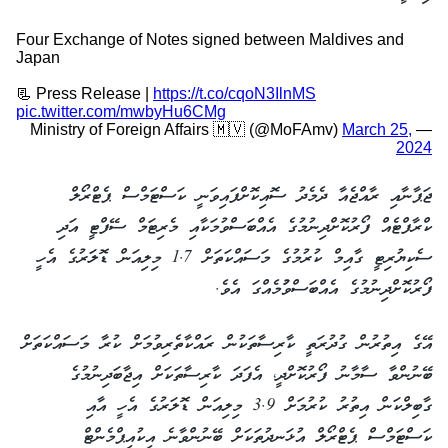
Four Exchange of Notes signed between Maldives and
Japan
📃 Press Release |
https://t.co/cqoN3IlnMS
pic.twitter.com/mwbyHu6CMg
March 25,
— Ministry of Foreign Affairs 🇲🇻 (@MoFAmv)
2024
ޖަޕާނާއި ރާއްޖެއާ ދެމެދު ސޮއިކޮށްފައިވަނީ ކަސްޓަމްސް ޕެޓްރޯލް
ކްރާފްޓެއް ފޯރުކޮށްދިނުމުގެ އެއްބަސްވުމަކާއި މެރިޓަމް ސޭފްޓީ އަދި
ސެކިޔުރިޓީ ގާއިމް ކުރުމުގެ މަސައްކަތަށް 1.7 މިލިއަން ޑޮލަރުގެ އެހީ
ފޯރުކޮށްދިނުމުގެ އެއްބަސްވުުމެއްގަ އެވެ.
އޭގެ އިތުރުން ގުދުރަތީ ކާރިސާތަކުން ރައްކާތެރިވުމަށް ކުރާ މަސައްކަތަށް
ބޭނުންވާ ސާމާނު ފޯރުކޮށްދީ، އެފަދަ ކާރިސާތަކަށް އިޖާބަދިނުމުގެ
ގާބިލްކަން އިތުރު ކުރުމަށް 3.9 މިލިއަން ޑޮލަރުގެ އެހީ އާއި
ކަސްޓަމްސް ޕެޓްރޯލް އުޅަނދުތަކަށް ބޭނުންވާނެ އިކުއިޕްމެންޓް