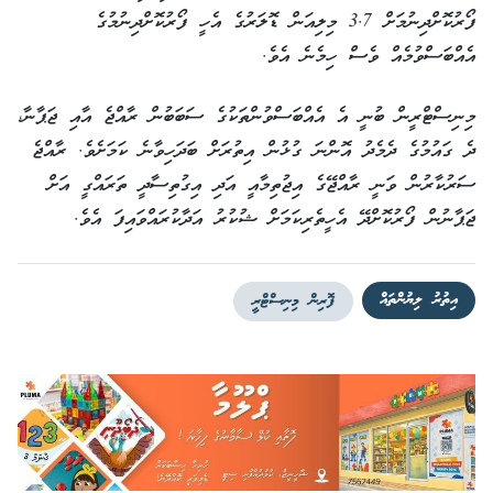
ފޯރުކޮށްދިނުމަށް 3.7 މިލިއަން ޑޮލަރުގެ އެހީ ފޯރުކޮށްދިނުމުގެ
އެއްބަސްވުމެއް ވެސް ހިމެނެ އެވެ.
މިނިސްޓްރީން ބުނީ އެ އެއްބަސްވުންތަކުގެ ސަބަބުން ރާއްޖެ އާއި ޖަޕާނާ،
ދެ ގައުމުގެ ދެމެދު އޮންނަ ގުޅުން އިތުރަށް ބަދަހިވާނެ ކަމަށެވެ. ރާއްޖެ
ސަރުކާރުން ވަނީ ރާއްޖޭގެ އިޖުތިމާއީ އަދި އިގުތިސާދީ ތަރައްގީ އަށް
ޖަޕާނުން ފޯރުކޮށްދޭ އެހީތެރިކަމަށް ޝުކުރު އަދާކުރައްވައިފަ އެވެ.
އިތުރު ލިޔުންތައް
ފޮރިން މިނިސްޓްރީ