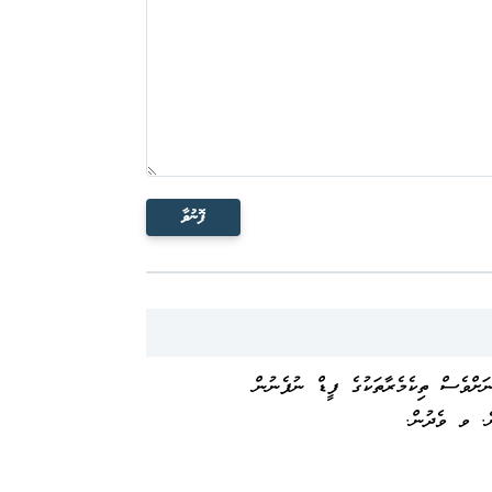
ފޮނުވާ
ަށްވެސް ތިކެމެރާތަކުގެ ފީޑް ނުފެނުން
ެ. ވ ވެދުން.