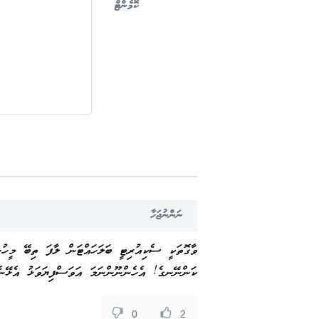
ކޮމެންޓް
ނަންނުޖަހާ
ވާގޮތަކީ ސެކިއުރިޓީ ބަލަހައްޓަން ލާފަ ތިބޭ މީހުނ
ކަންނޭނގެ! އެހެންނޫންނަމަ އަވަސްފިޔަވަޅު އެޅޭނ
0
2