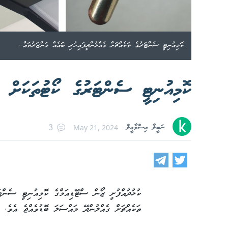
ކޮމިއުނިޓީ ސެންޓަރުގެ ތަކެއްޗަށް ގެއްލުންދީފައިހުރި ބަައެއް މަންޒަރުތައް--
ކޮމިއުނިޓީ ސެންޓަރުގެ ކޯޓުތަކަށް ގ
ނަބީލާ އިސްމާޢީލް
May 21, 2024
3
ކުޅުދުއްފުށީ ޒޯން ސްޓޭޑިއަމްގެ ކޮމިއުނިޓީ ސެންޓަރ
ތަކެއްޗަށް ގެއްލުންދޭ މައްސަލަ ބޮޑުވެއްޖެ އެވެ.