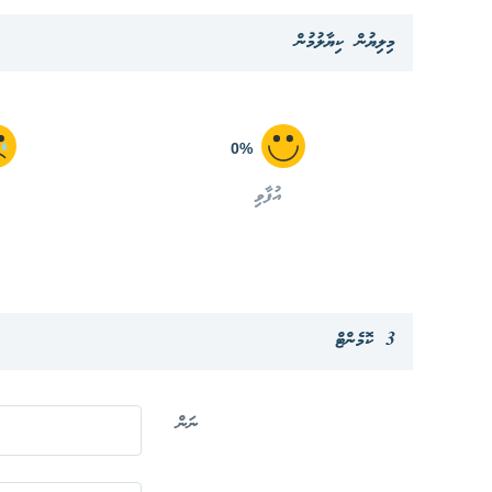
މިލިޔުން ކިޔާލުމުން
0%
އުފާވި
3 ކޮމެންޓް
ނަން