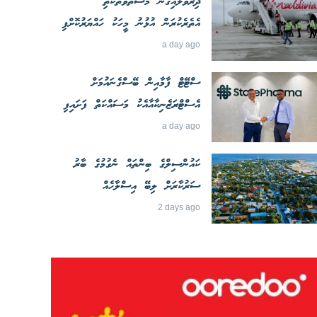
ދިރުވާލައިގެން މަސްތުވާތަކެތި
އެތެރެކުރަން އުޅުނު މީހަކު ހައްޔަރުކޮށްފި
a day ago
ސްޓޭޓް ފާމާއިން ބޭސްގެނައުމަށް
އެސްޓްރަޒެނިކާއާއެކު މަސައްކަތް ފަށައިފި
a day ago
ކައުންސިލްގެ ބިންތައް ނެގުމުގެ ބާރު
ސަރުކާރަށް ލިބޭ އިސްލާހެއް
2 days ago