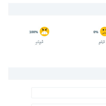
100%
0%
ދެރަވި
ރުޅިއައި