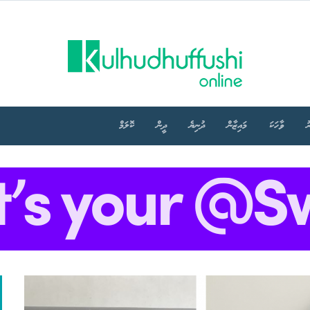
ު
ވާހަކަ
މައިޒާން
ދުނިޔެ
ދީން
ކޮލަމް