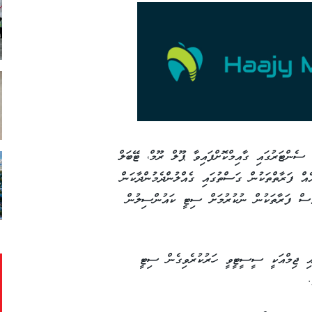
ސެންޓަރުގައި ގާއިމްކޮށްފައިވާ ޕޫލް ރޫމް، ޓޭބަލް
ް ފަރާތްތަކުން ގަސްތުގައި ގެއްލުންދެމުންދާކަން
އްވެސް ފަރާތަކުން ނުކުރުމަށް ސިޓީ ކައުންސިލުން
ާއި ޖިމްއަކީ ސީސީޓީވީ ހަރުކުރެވިގެން ސިޓީ