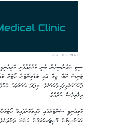
ADVERTISEMENT
ސިޓީ ކައުންސިލުން ބުނީ ކުޅުދުއްފުށި ކޮމިއުނިޓީ 
ޓެނިސް ރޫމް، ޖިމް އަދި ބެޑްމިންޓަން ކޯޓަށް ބައެއ
ފާހަގަކުރެވިފައިވާކަމަށެވެ. މިފަދަ އަމަލުތައް އެ
އިލްތިމާސް ކުރެއެވެ.
ކޮމިއުނިޓީ ސެންޓަރުގައި ގާއިމްކޮށްފައިވާ ކޯޓުތަކ
ކައުންސިލުން މޮނީޓަރކުރަމުން އަންނަ ތަންތަނެވެ.