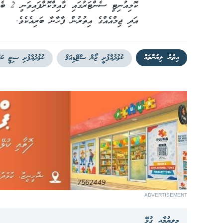
ކޮމިއުނ
އަދި ޖިމްއެއްގެ އިތުރުން ފާހާނާ ބަރިއެކެވެ.
އިތުރު ލިޔުންތައް
ކުޅުދުއްފުށީ ޒޯން ސްޓޭޑިއަމް
ކުޅުދުއްފުށި ސިޓީ ކައ
ADVERTISEMENT
މިލިޔުމާއި ގުޅޭ