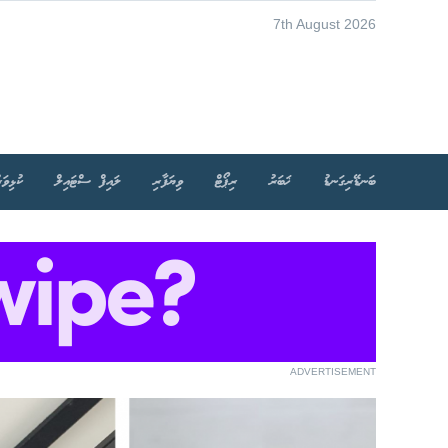
7th August 2026
ބަނޑޭރިގަނޑު
ޚަބަރު
ރިޕޯޓް
ވިޔަފާރި
ލައިފް ސްޓައިލް
ކުޅިވަރ
ADVERTISEMENT