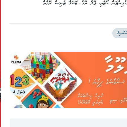
ިޓީ ސެންޓަރުގައި ގާއިމްކޮށްފައިވަނީ 2 ބެޑްމިންޓަން ކޯޓާއި، ޕޫލް ރޫމް، ޓޭބަލް ޓެނިސް ރޫމެއް
ުންސިލް