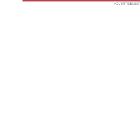
ADVERTISEMEN