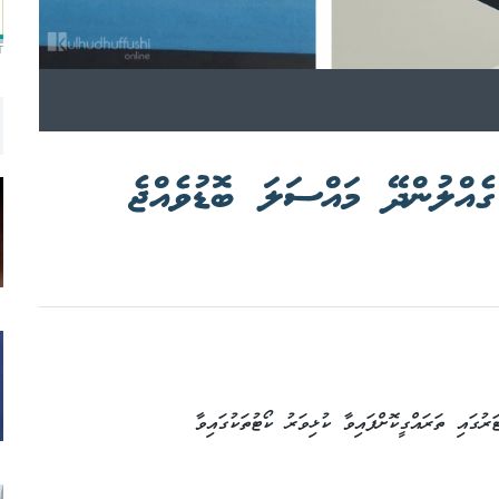
T
ެއްލުންދޭ މައްސަލަ ބޮޑުވެއްޖެ
ުގައި ތަރައްގީކޮށްފައިވާ ކުޅިވަރު ކޯޓުތަކުގައިވާ