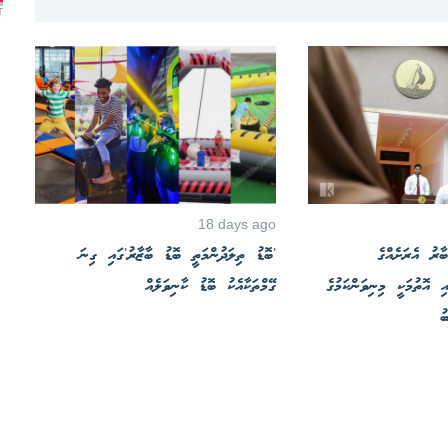
T
18 days ago
ާރު އެރަށެއްގެ
'ބޮޑު ތިލަދުންމަތީ ބޮޑު ބާޒާރު'ގައި ގިނަ
ި އޮތުމަކީ މިނިވަންކަމުގެ
ގޭމްތަކާއެކު ބޮޑު ކާނިވަލެއް
ު