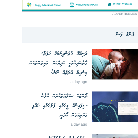
ADVERTISEMEN
އެންމެ ފަސް
ދުނިޔޭގެ ގާތުންދިނުމުގެ ހަފުތާ:
ގާތުންދިނުމަކީ ހަދިޔާއެއް، މައިވަންތަކަން
މިނެކިރާ އާލަތެއް ނޫން!
a day ago
ދޯންޏެއް ސަލާމަތްކުރަން އުޅުނު
ސިފައިންގެ މީހަކާއި ފުލުހަކާއި ކައްޕި
ގެއްލިއްގެން ހޯދަނީ
a day ago