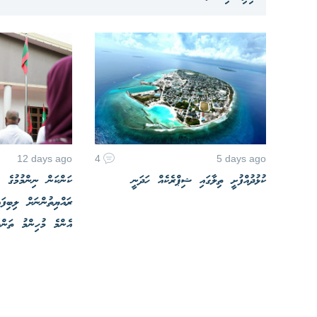
12 days ago
4
5 days ago
ކުޅުދުއްފުށީ ތިލާގައި ޝިޕްރެކެއް ހަދަނީ
ކަންކަން ނިންމުމުގެ ބ
ރައްޔިތުންނަށް ލިބިފައ
އެންމެ މުހިންމު ތަންބ