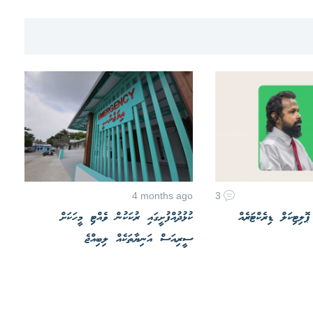
4 months ago
3
ލިޓިކަލް ޑިރެކްޓަރެއް
ކުޅުދުއްފުށީގައި ރުކަކުން ވެއްޓި މީހަކަށް
ސީރިއަސް އަނިޔާތަކެއް ލިބިއްޖެ