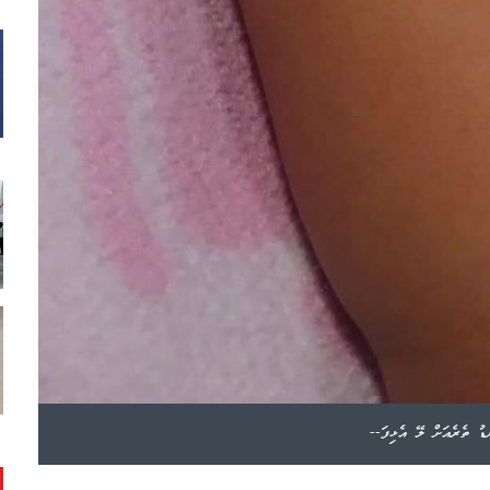
ޑު ތެރެއަށް ލޭ އެޅިފަ--