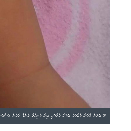
ލޭ އަޅަން ވެގެން ކުއްޖާގެ އަތަށް ގުޅާފައި އިން ކެނިއުލާ ބެންޑް ވެގެން މަސްގަނ