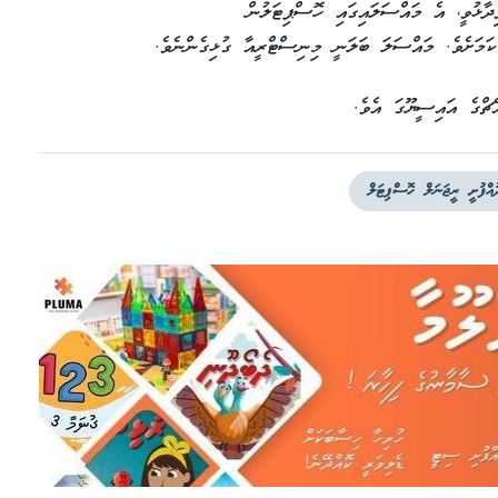
ދާޅުވީ، އެ މައްސަލައިގައި ހޮސްޕިޓަލުން
 ކަމަށެވެ. މައްސަލަ ބަލަނީ މިނިސްޓްރީއާ ގުޅިގެންނެވެ.
ެޗްގެ އައިސީޔޫގަ އެވެ.
ުއްފުށީ ރީޖަނަލް ހޮސްޕިޓަލް