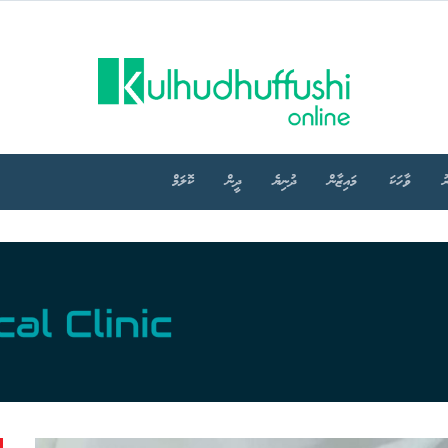
ު
ވާހަކަ
މައިޒާން
ދުނިޔެ
ދީން
ކޮލަމް