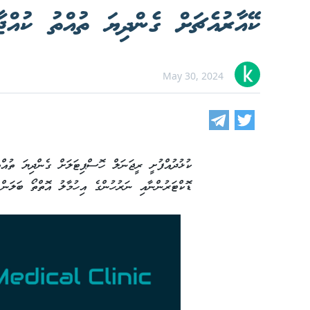
ކޭއާރުއެޗަށް ގެންދިޔަ ތުއްތު ކުއް
May 30, 2024
ކުޅުދުއްފުށީ ރީޖަނަލް ހޮސްޕިޓަލަށް ގެންދިޔަ ތުއްތ
ޑޮކްޓަރުންނާއި ނަރުހުންގެ އިހުމާލު އޮތްތޯ ބަލަން 