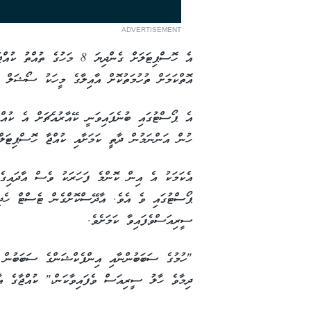
ADVERTISEMENT
އެ ހޮސްޕިޓަލަށް ގެންދިޔަ 8 މަ
އޮތްކަމަށް ތުހުމަތުކޮށް އާއިލާގެ މީހަކު ސޯޝަލް މ
ހުން އަންނަމުން ދާތީ ކަމަށާއި ކުއްޖާ ހޮސްޕިޓަލް
އެކަމަކު އެ އިން ކޮންމެ ފަހަރަކު ވެސް އާދައިގެ 
ޕޯސްޓުގައި ވެ އެވެ. އާދޭސްކޮށްގެން ޓެސްޓް ހެދިއ
ސީރިއަސްވެފައިވާ ކަމަށެވެ.
"ހުމުގެ ސަބަބުންނާއި އިންފެކްޝަންގެ ސަބަބުން ޑ
ދިމާވެ ހާލު ސީރިއަސް ވެފައިވާކަން،" ކުއްޖާގެ އާ