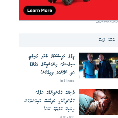
ADVERTISEMEN
އެންމެ ފަސް
ފީފާގެ ރައީސްކަމުގެ ބާރާއި ދުނިޔެވީ
ސިޔާސަތު: އިންފަންޓީނޯގެ އަގުބޮޑު
އަދި ނުފޫޒުގަދަ ދިރިއުޅުން!
in 3 hours
ދުނިޔޭގެ ގާތުންދިނުމުގެ ހަފުތާ:
ގާތުންދިނުމަކީ ހަދިޔާއެއް، މައިވަންތަކަން
މިނެކިރާ އާލަތެއް ނޫން!
a day ago