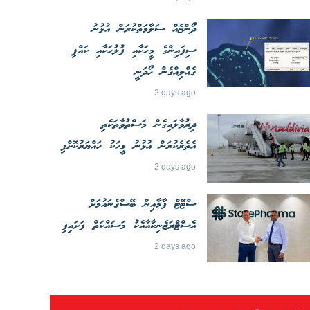
ދޯންޏެއް ސަލާމަތްކުރަން އުޅުނު
ސިފައިންގެ މީހަކާއި ފުލުހަކާއި ކައްޕި
ގެއްލިއްގެން ހޯދަނީ
2 days ago
ދިރުވާލައިގެން މަސްތުވާތަކެތި
އެތެރެކުރަން އުޅުނު މީހަކު ހައްޔަރުކޮށްފި
2 days ago
ސްޓޭޓް ފާމާއިން ބޭސްގެނައުމަށް
އެސްޓްރަޒެނިކާއާއެކު މަސައްކަތް ފަށައިފި
2 days ago