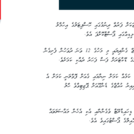
T
ހުގެ ތުއްތު ކުއްޖަކަށް ފަރުވާ ދިނުމުގައި ހޮސްޕިޓަލުގެ އިހުމާލު
ީޑިއާގައި ޕޯސްޓްކޮށްފަ އެވެ.
އެ ޕޯސްޓުގައި ބުނެފައިވަނީ ކޭއާރުއެޗަށް އެ ކުއްޖާ ގެންދިޔައީ މި މަހުގެ 12 ވަނަ ދުވަހުން ފެށިގެން
ގެ ޑޮކްޓަރަށް ފަސް ފަހަރު ދެއްކި ކަމަށެވެ.
ކަމެއް ކަމަށް ނިންމައި ގެއަށް ފޮވާލަނީ ކަމަށް އެ
ިރު ކުއްޖާގެ ޑެންގޫއަށް ޕޮޒިޓިވްވެ ހާލު
ީހައިޑްރޭޓް ވެގެންނާއި އެކި އެހެން މައްސަލަތައް
އިލާގެ ޕޯސްޓުގައިވެ އެވެ.