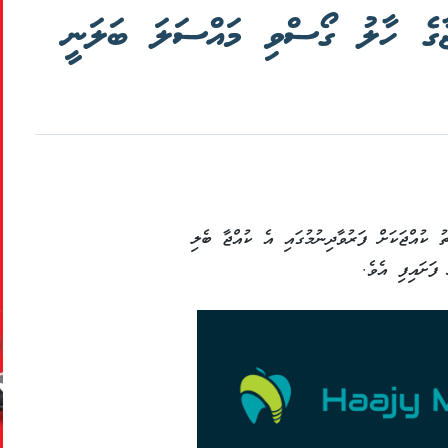
ޖާގެ ހާލު ގޯސްވި މައްސަލަ ބަލަނީ
ު ކުއްޖަކަށް ފަރުވާދިނުމުގައި އެ ކުއްޖާ ބެލި
ފަށައިފި އެވެ.