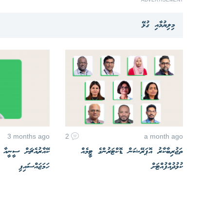
މިލިޔުމާއި ގުޅޭ
3 months ago
2
a month ago
ތަޖުރިބާކާރު އޮޕަރޭޝަން ޑޮކްޓަރުންގެ ޓީމެއް
ކޭއާރުއެޗަށް ސީނީއާ ޕޮ
ކުޅުދުއްފުއްޓަށް
ހަމަޖައްސައިފި