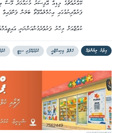
ކޭއާރުއެޗުގެ މީޑިއާ އޮފިސަރު މުހައްމަދު މޫސާ ވި
ފަރުވާދިނުމުގައި އިހުމާލެއްވޭތޯ ބަލަން ފަށާފައިވާ
ކުއްޖާއަށް މިހާރު ފަރުވާދެމުންއަންނަނީ އައިޖީއެމްއ
އިތުރު ލިޔުންތައް
ހެލްތް މިނިސްޓްރީ
ކުޅުދުއްފުށި ސިޓީ
ކުޅުދ
ADVERTISEMENT