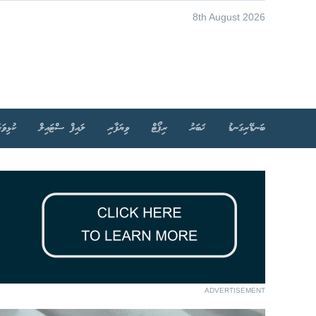
8th August 2026
ބަނޑޭރިގަނޑު
ޚަބަރު
ރިޕޯޓް
ވިޔަފާރި
ލައިފް ސްޓައިލް
ކުޅިވަރ
ADVERTISEMENT