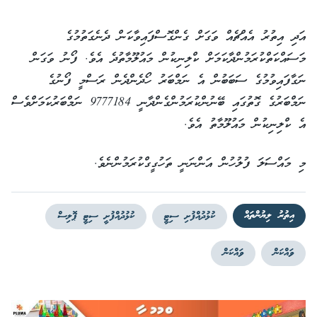
އަދި އިތުރު އެއްޗެއް ވަގަށް ގެންގޮސްފައިވާކަން ދެނެގަތުމުގެ
މަސައްކަތްކުރަމުންދާކަމަށް ކްލިނިކުން މައުލޫމާތުދެ އެވެ. ފޯނު ވަގަން
ނަގާފައިވުމުގެ ސަބަބުން އެ ނަމްބަރު ހޯދެންދެން ރަސްމީ ފޯނުގެ
ނަމްބަރުގެ ގޮތުގައި ބޭނުންކުރަމުންގެންދާނީ 9777184 ނަމްބަރުކަމަށްވެސް
އެ ކްލިނިކުން މައުލޫމާތު އެވެ.
މި މައްސަލަ ފުލުހުން އަންނަނީ ތަހުގީގްކުރަމުންނެވެ.
އިތުރު ލިޔުންތައް
ކުޅުދުއްފުށި ސިޓީ
ކުޅުދުއްފުށީ ސިޓީ ޕޮލިސް
ވައްކަން
ވައްކަން