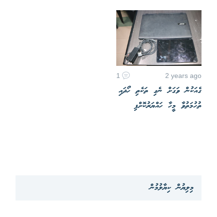
1
2 years ago
ގެއަކުން ވަގަށް ނެގި ތަކެތި ހޯދައި
ތުހުމަތުވާ މީހާ ހައްޔަރުކޮށްފި
މިލިޔުން ކިޔާލުމުން