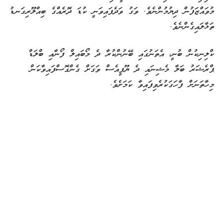
މުވައްޒަފުން ދިޔުމުންނެވެ. ވަގު ވަދެފައިވަނީ ކުޑަ ދޮރެއްގެ ބިއްލޫރިގަނޑު
ތަޅާލައިގެންނެވެ.
ކްލިނިކުން ބުނީ، އެތަނުގައި ބޭނުންކުރާ ދެ މޯބައިލް ފޯނާއި ބްލަޑް
ޕްރެޝަރު ބަލާ މެޝިނައި ދެ ޔޫޕީއެސް ވަގަށް ގެންގޮސްފައިވާކަން
މިހާތަނަށް ފާހަގަކުރެވިފައިވާ ކަމަށެވެ.