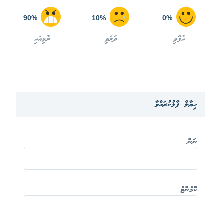
90%
10%
0%
އުފާވި
ދެރަވި
ރުޅިއައި
ހިޔާލް ފާޅުކުރައްވާ
ނަން
ކޮމެންޓް