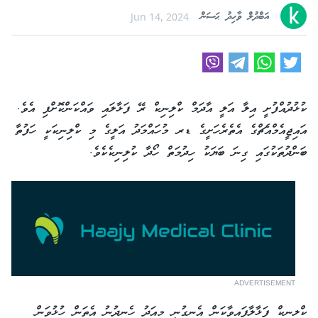
އަބްދުލް ވާހިދު ޙަސަން
Jun 14, 2024
ކުޅުދުއްފުށީ އިލާ އަލީ އާދަމް ކްލިނިކް ރޭ ފަޅާލައި ވައްކަންކޮށްފި އެވެ.
އައިޖީއެމްއެޗްގެ އެތެރެހަށީގެ ޑރ މުހައްމަދު އަލީގެ މި ކްލިނިކަކީ ހަފުތާ
ބަންދުތަކުގައި ގިނަ ބަޔަކު ހިދުމަތް ހޯދާ ކުލިނިކެކެވެ.
ADVERTISEMENT
ކްލިނިކް ފަޅާލާފައިވާކަން އެނގުނީ މިއަދު ހެނދުނު އެތަން ހުޅުވަން