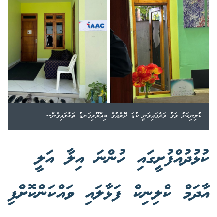
ކްލިނިކަށް ވަގު ވަދެފައިވަނީ ކުޑަ ދޮރެއްގެ ބިއްޔޫރިގަނޑު ތަޅާލައިގެން--
ކުޅުދުއްފުށީގައި ހުންނަ އިލާ އަލީ
އާދަމް ކްލިނިކް ފަޅާލައި ވައްކަންކޮށްފި