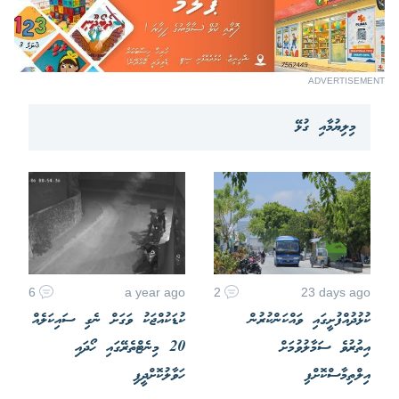
ADVERTISEMENT
މިލިޔުމާއި ގުޅޭ
6
a year ago
2
23 days ago
ކުޅުދުއްފުށީގައި ވައްކަންކުރުން
ކުޑަކުއްޖަކު ވަގަށް ނެގި ސައިކަލެއް
އިތުރުވެ ސަމާލުވުމަށް
20 މިނެޓްތެރޭގައި ހޯދައި
އިލްތިމާސްކޮށްފި
ހަވާލުކޮށްދީފި