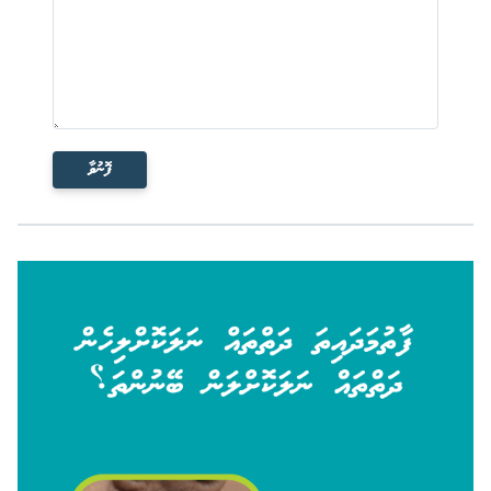
ފޮނުވާ