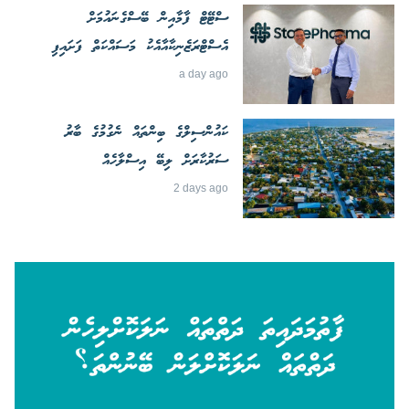
ސްޓޭޓް ފާމާއިން ބޭސްގެނައުމަށް
އެސްޓްރަޒެނިކާއާއެކު މަސައްކަތް ފަށައިފި
a day ago
ކައުންސިލްގެ ބިންތައް ނެގުމުގެ ބާރު
ސަރުކާރަށް ލިބޭ އިސްލާހެއް
2 days ago