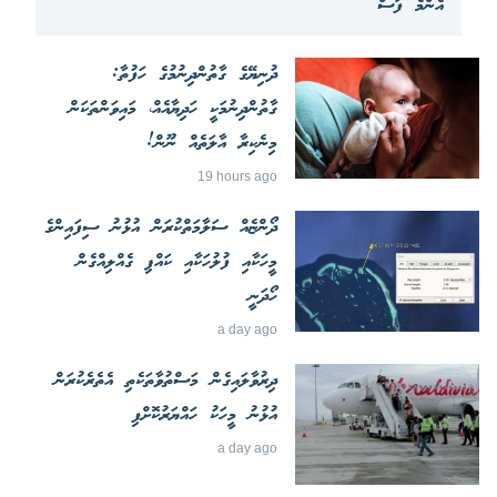
އެންމެ ފަސް
ދުނިޔޭގެ ގާތުންދިނުމުގެ ހަފުތާ:
ގާތުންދިނުމަކީ ހަދިޔާއެއް، މައިވަންތަކަން
މިނެކިރާ އާލަތެއް ނޫން!
19 hours ago
ދޯންޏެއް ސަލާމަތްކުރަން އުޅުނު ސިފައިންގެ
މީހަކާއި ފުލުހަކާއި ކައްޕި ގެއްލިއްގެން
ހޯދަނީ
a day ago
ދިރުވާލައިގެން މަސްތުވާތަކެތި އެތެރެކުރަން
އުޅުނު މީހަކު ހައްޔަރުކޮށްފި
a day ago