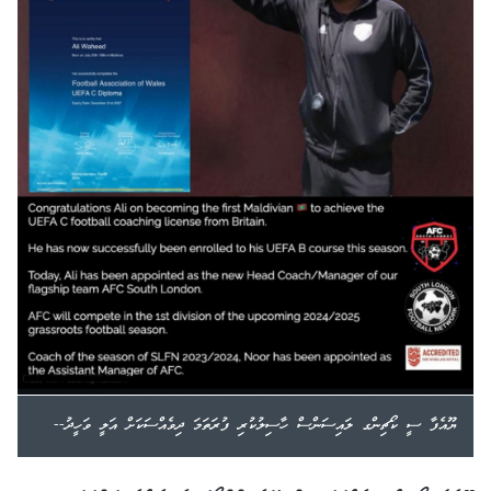
ޔޫއެފާ ސީ ކޯޗިންގ ލައިސަންސް ހާސިލުކުރި ފުރަތަމަ ދިވެއްސަކަށް އަލީ ވަހީދު--