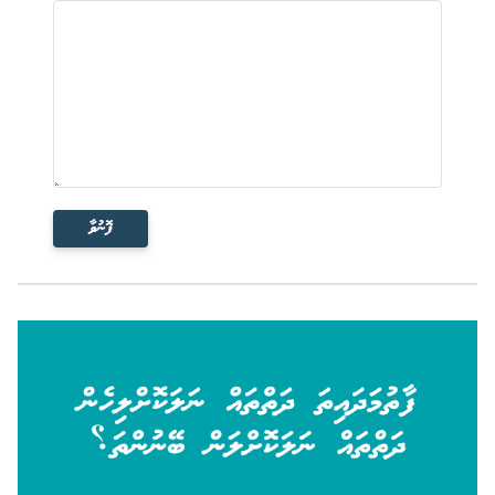
ފޮނުވާ