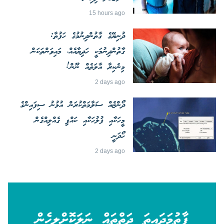
15 hours ago
ދުނިޔޭގެ ގާތުންދިނުމުގެ ހަފުތާ:
ގާތުންދިނުމަކީ ހަދިޔާއެއް، މައިވަންތަކަން
މިނެކިރާ އާލަތެއް ނޫން!
2 days ago
ދޯންޏެއް ސަލާމަތްކުރަން އުޅުނު ސިފައިންގެ
މީހަކާއި ފުލުހަކާއި ކައްޕި ގެއްލިއްގެން
ހޯދަނީ
2 days ago