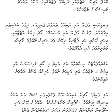
ޔޫއެފާ ކޯޗިންގ ބެޖްތަކަކީ ދުނިޔޭގެ ފުޓުބޯޅައިގެ އެންމެ ވަރުގަދަ
ލައިސަންސް ބެޖްތަކެވެ.
އިނގިރޭސި އެފް.އޭ އަކީ ދުނިޔޭގެ ވަރުގަދަ ޕްރިމިއަރ ލީގުގެ ބެލެނިވެރި
އިދާރާއެވެ. ވޭލްސް އެފް.އޭ އަކީ އާސެނަލްގެ ކޯޗު މިކެލް އާޓެޓާއާއި،
ތިއަރީ އޮންރީ އަދި ޕެޓްރިކް ވިއޭރާ ފަދަ ތަރިން ޔޫއެފާގެ ކޯޗިންގ
ތަމްރީނުތައް ހެދި އެފްއޭއެވެ.
ކުޅުދުއްފުއްޓަށް ނިސްބަތްވާ އަލީ ވަހީދު މި ހޯދި ލައިސަންސް އާއި
އިތުރު 3 ބެޖާއެކު އަލީ ވަހީދަށް ޔުއެފާ ކޯޗިންގެ އެންމެ މައްޗަށް
ދެވިދާނެއެވެ.
އަލީ ވަހީދުގެ ކޯޗިން ކެރިއަރު އޭނާ ފަށާފައިވަނީ 2021 ވަނަ އަހަރު
އިނގިރޭސިވިލާތުގެ ސްޕޯޓިން ލަންޑަނުންނެވެ. އެގޮތުން އޭނާ ވަނީ
ސްޕޯޓިން ލަންޑަނަށް 2022ވަނަ އަހަރު "ވިމްބަލްޑަން އެންޑް