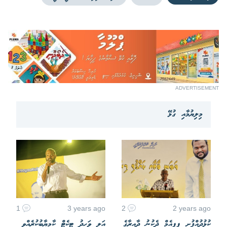
ADVERTISEMENT
މިލިޔުމާއި ގުޅޭ
1
3 years ago
2
2 years ago
ކުޅުދުއްފުށީ ޕީޕީއެމް ދެކުނު ދާއިރާގެ
އަލީ ވަހީދު ޓިކެޓް ކާމިޔާބުކުރެއްވީ