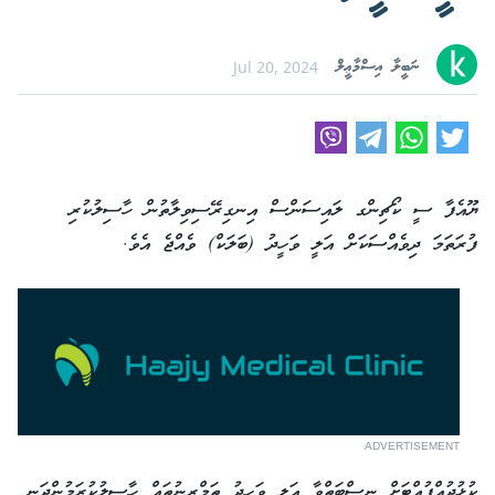
ނަބީލާ އިސްމާޢީލް
Jul 20, 2024
ޔޫއެފާ ސީ ކޯޗިންގ ލައިސަންސް އިނގިރޭސިވިލާތުން ހާސިލުކުރި
ފުރަތަމަ ދިވެއްސަކަށް އަލީ ވަހީދު (ބަލަކް) ވެއްޖެ އެވެ.
ADVERTISEMENT
ކުޅުދުއްފުއްޓަށް ނިސްބަތްވާ އަލީ ވަހީދު ތަމްރީނުތައް ހާސިލުކުރަމުންދަނީ