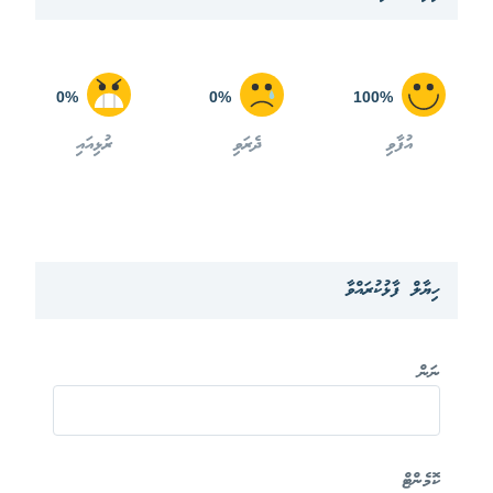
0%
0%
100%
އުފާވި
ދެރަވި
ރުޅިއައި
ހިޔާލް ފާޅުކުރައްވާ
ނަން
ކޮމެންޓް