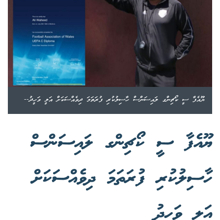
ޔޫއެފާ ސީ ކޯޗިންގ ލައިސަންސް ހާސިލުކުރި ފުރަތަމަ ދިވެއްސަކަށް އަލީ ވަހީދު--
ޔޫއެފާ ސީ ކޯޗިންގ ލައިސަންސް
ހާސިލުކުރި ފުރަތަމަ ދިވެއްސަކަށް
އަލީ ވަހީދު