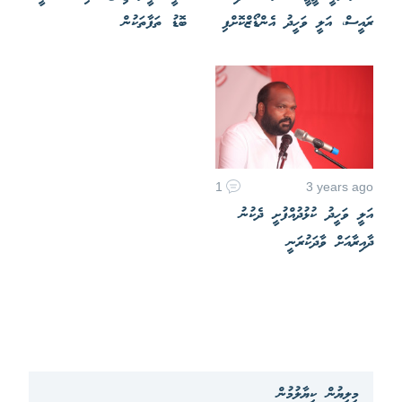
ރައީސް، އަލީ ވަހީދު އެންޑޯޒްކޮށްފި
ބޮޑު ތަފާތަކުން
1
3 years ago
އަލީ ވަހީދު ކުޅުދުއްފުށީ ދެކުނު
ދާއިރާއަށް ވާދަކުރަނީ
މިލިޔުން ކިޔާލުމުން