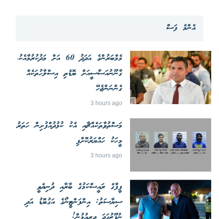
އެންމެ ފަސް
މެމްބަރުންގެ އަދަދު 60 އަށް މަދުކުރުމާއެކު،
ގާނޫނުއަސާސީއަށް ބޮޑެތި އިސްލާހުތަކެއް
ގެންނަންޖެހޭ
3 hours ago
މަސްތުވާތަކެއްޗާއި އެކު ކުޅުދުއްފުށިން ހަތަރު
މީހަކު ހައްޔަރުކޮށްފި
3 hours ago
ފީފާގެ ރައީސްކަމުގެ ބާރާއި ދުނިޔެވީ
ސިޔާސަތު: އިންފަންޓީނޯގެ އަގުބޮޑު އަދި
ނުފޫޒުގަދަ ދިރިއުޅުން!