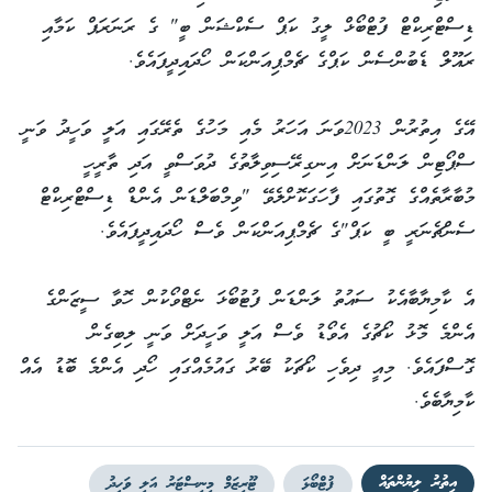
ޑިސްޓްރިކްޓް ފުޓްބޯޅް ލީގު ކަޕް ސެކްޝަން ބީ" ގެ ރަނަރަޕް ކަމާއި
ރައޫލް ޑެބުންސެން ކަޕްގެ ޗެމްޕިއަންކަން ހޯދައިދީފައެވެ.
އޭގެ އިތުރުން 2023ވަނަ އަހަރު މެއި މަހުގެ ތެރޭގައި އަލީ ވަހީދު ވަނީ
ސްޕޯޓިން ލަންޑަނަށް އިނގިރޭސިވިލާތުގެ ދުވަސްވީ އަދި ތާރީހީ
މުބާރާތެއްގެ ގޮތުގައި ފާހަގަކޮށްލެވޭ "ވިމްބަލްޑަން އެންޑް ޑިސްޓްރިކްޓް
ސެންޗެނަރީ ބީ ކަޕް"ގެ ޗެމްޕިއަންކަން ވެސް ހޯދައިދީފައެވެ.
އެ ކާމިޔާބާއެކު ސައުތު ލަންޑަން ފުޓުބޯޅަ ނެޓްވޯކުން ހޮވާ ސީޒަންގެ
އެންމެ މޮޅު ކޯޗުގެ އެވޯޑު ވެސް އަލީ ވަހީދަށް ވަނީ ލިބިގެން
ގޮސްފައެވެ. މިއީ ދިވެހި ކޯޗަކު ބޭރު ގައުމެއްގައި ހޯދި އެންމެ ބޮޑު އެއް
ކާމިޔާބެވެ.
އިތުރު ލިޔުންތައް
ފުޓްބޯޅަ
ޓޫރިޒަމް މިނިސްޓަރު އަލީ ވަހީދު