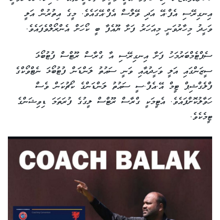
އިނގިރޭސި އެފް.އޭ އަދި ވޭލްސް އެފް.އޭގައެވެ. މީގެ އިތުރުން އަލީ
ވަހީދު މިހާރުވަނީ މިއަހަރު ފަށާ ޔޫއެފާ ބީ ކޯހަށް އެންރޯލްވެފައެވެ.
ސެޕްޓެމްބަރުމަހު ފަށާ އިނގިރޭސި އާ ގްރާސް ރޫޓްސް ފުޓުބޯޅަ
ސީޒަންގައި އަލީ ވަހީދުއާއި ވަނީ ސައުތު ލަންޑަން ފުޓުބޯޅަ ނެޓްވޯކްގެ
ފްލެގްޝިޕް ޓީމް އޭ.އެފް.ސީ ސައުތު ލަންޑަންގެ ކޯޗުކަން ވެސް
ހަވާލުކޮށްފައެވެ. އެޓީމަކީ ގްރާސް ރޫޓްސް ލީގުގެ ފުރަތަމަ ޑިވިޝަންގެ
ޓީމެކެވެ.