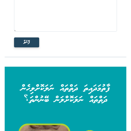
ފޮނުވާ