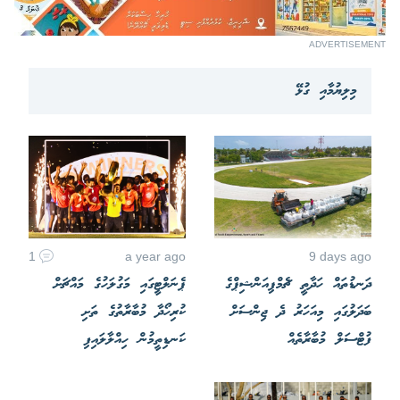
ADVERTISEMENT
މިލިޔުމާއި ގުޅޭ
1
a year ago
9 days ago
ދަނޑުތައް ހަދާތީ ޗެމްޕިއަންޝިޕްގެ
ޕެނަލްޓީގައި މަގުލަހުގެ މައްޗަށް
ބަދަލުގައި މިއަހަރު ދެ ޖިންސަށް
ކުރިހޯދާ މުބާރާތުގެ ތަށި
ފުޓްސަލް މުބާރާތެއް
ކަނޑިތީމުން ހިއްލާލައިފި