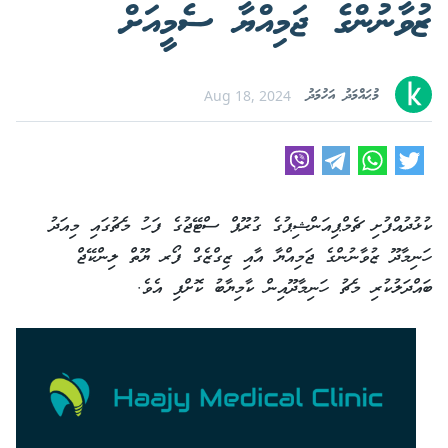
ޒުވާނުންގެ ޖަމިއްޔާ ސެމީއަށް
މުޙައްމަދު އަހުމަދު
Aug 18, 2024
ކުޅުދުއްފުށި ޗެމްޕިއަންޝިޕުގެ ގުރޫޕް ސްޓޭޖުގެ ފަހު މެޗުގައި މިއަދު
ހަނިމާދޫ ޒުވާނުންގެ ޖަމިއްޔާ އާއި ޒިގްޒެގް ފޯރ ޔޫތް ލިންކޭޖް
ބައްދަލުކުރި މެޗު ހަނިމާދޫއިން ކާމިޔާބު ކޮށްފި އެވެ.