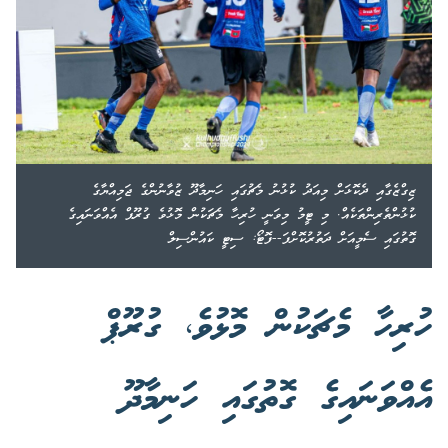
ޒިގްޒެގާއި ދެކޮޅަށް މިއަދު ކުޅުނު މެޗުގައި ހަނިމާދޫ ޒުވާނުންގެ ޖަމިއްޔާގެ
ކުޅުންތެރިންތަކެއް. މި ޓީމު މިވަނީ ހުރިހާ މެޗަކުން މޮޅުވެ ގުރޫޕް އެއްވަނައިގެ
ގޮތުގައި ސެމީއަށް ދަތުރުކޮށްފަ--ފޮޓޯ: ސިޓީ ކައުންސިލް
ހުރިހާ މެޗަކުން މޮޅުވެ، ގުރޫޕް
އެއްވަނައިގެ ގޮތުގައި ހަނިމާދޫ