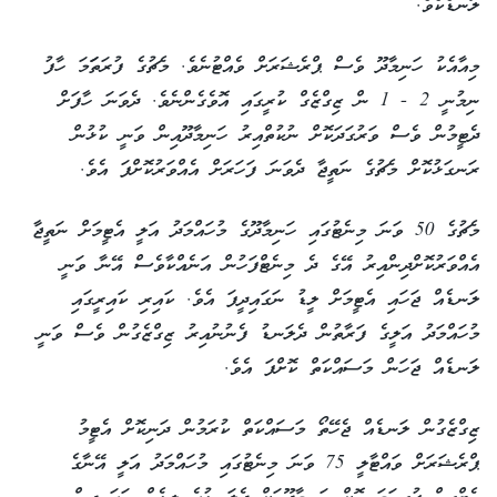
ލަނޑެކެވެ.
މިއާއެކު ހަނިމާދޫ ވެސް ޕްރެޝަރަށް ވެއްޓުނެވެ. މެޗުގެ ފުރަތަަމަ ހާފު
ނިމުނީ 2 - 1 ން ޒިގްޒެގް ކުރީގައި އޮވެގެންނެވެ. ދެވަނަ ހާފަށް
ދެޓީމުން ވެސް ވަރުގަދަކޮށް ނުކުތްއިރު ހަނިމާދޫއިން ވަނީ ކުޅުން
ރަނގަޅުކޮށް މެޗުގެ ނަތީޖާ ދެވަނަ ފަހަރަށް އެއްވަރުކޮށްފަ އެވެ.
މެޗުގެ 50 ވަނަ މިނެޓުގައި ހަނިމާދޫގެ މުހައްމަދު އަލީ އެޓީމަށް ނަތީޖާ
އެއްވަރުކޮށްދިންއިރު އޭގެ ދެ މިނެޓްފަހުން އަނެއްކާވެސް އޭނާ ވަނީ
ލަނޑެއް ޖަހައި އެޓީމަށް ލީޑު ނަގައިދީފަ އެވެ. ކައިރި ކައިރީގައި
މުހައްމަދު އަލީގެ ފަރާތުން ދެލަނޑު ފެނުނުއިރު ޒިގްޒެގުން ވެސް ވަނީ
ލަނޑެއް ޖަހަން މަސައްކަތް ކޮށްފަ އެވެ.
ޒިގްޒެގުން ލަނޑެއް ޖެހޭތޯ މަސައްކަތް ކުރަމުން ދަނިކޮށް އެޓީމު
ޕްރެޝަރަށް ވައްޓާލީ 75 ވަނަ މިނެޓުގައި މުހައްމަދު އަލީ އޭނާގެ