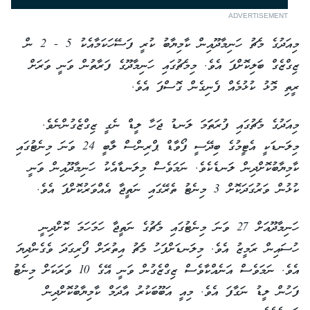
ADVERTISEMENT
މިއަދުގެ މެޗު ހަނިމާދޫއިން ކާމިޔާބު ކުރީ ފަސޭހަކަމާއެކު 5 - 2 ން
ޒިގްޒެގް ބަލިކޮށްފަ އެވެ. މިމެޗުގައި ހަނިމާދޫގެ ފަރާތުން ވަނީ ވަރަށް
ރީތި މޮޅު ކުޅުމެއް ފެނިގެން ގޮސްފަ އެވެ.
މިއަދުގެ މެޗުގައި ފުރަތަަމަ ލަނޑު ޖަހާ ލީޑް ނެގީ ޒިގްޒެގުންނެވެ.
މިލަނޑަކީ އެޓީމުގެ ބިދޭސީ ފޯވާޑް ޕްރިންސް ލާބީ 24 ވަނަ މިނެޓުގައި
ކާމިޔާބުކޮށްދިން ލަނޑެކެވެ. ނަމަވެސް މިލަނޑާއެކު ހަނިމާދޫއިން ވަނީ
ކުޅުން ވަރުގަދަކޮށް 3 މިނެޓު ތެރޭގައި ނަތީޖާ އެއްވަރުކޮށްފަ އެވެ.
ހަނިމާދޫއަށް 27 ވަނަ މިނެޓުގައި މެޗުގެ ނަތީޖާ ހަމަހަމަ ކޮށްދިނީ
ހުސައިން ރަމީޒު އެވެ. މިލަނޑަށްފަހު މެޗު އިތުރަށް ފޯރިގަދަ ވެގެންދިޔަ
އެވެ. ނަމަވެސް އަނެއްކާވެސް ޒިގްޒެގުން ވަނީ އޭގެ 10 ވަރަކަށް މިނެޓު
ފަހުން ލީޑު ނަގާފަ އެވެ. މިއީ އަބޫބަކުރު އާދަމް ކާމިޔާބުކޮށްދިން