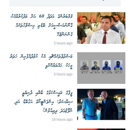
މެމްބަރުންގެ އަދަދު 60 އަށް މަދުކުރުމާއެކު،
ގާނޫނުއަސާސީއަށް ބޮޑެތި އިސްލާހުތަކެއް
ގެންނަންޖެހޭ
3 hours ago
މަސްތުވާތަކެއްޗާއި އެކު ކުޅުދުއްފުށިން ހަތަރު
މީހަކު ހައްޔަރުކޮށްފި
3 hours ago
ފީފާގެ ރައީސްކަމުގެ ބާރާއި ދުނިޔެވީ
ސިޔާސަތު: އިންފަންޓީނޯގެ އަގުބޮޑު އަދި
ނުފޫޒުގަދަ ދިރިއުޅުން!
16 hours ago