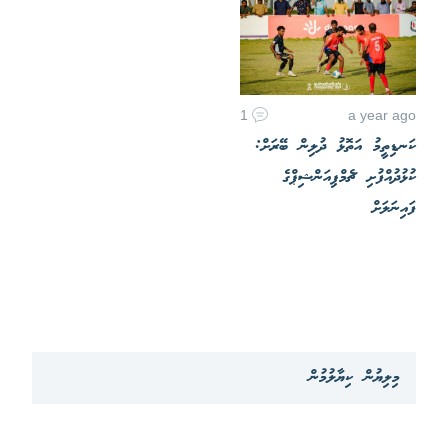
1
a year ago
ކަނޑިތީމު އަތޮޅު ދުލިން ބޭރަށް:
ކުޅުދުއްފުށި ޗެމްޕިއަންޝިޕްގެ
ފައިނަލަށް
މިލިޔުން ކިޔާލުމުން