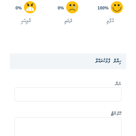
0%
0%
100%
އުފާވި
ދެރަވި
ރުޅިއައި
ހިޔާލް ފާޅުކުރައްވާ
ނަން
ކޮމެންޓް