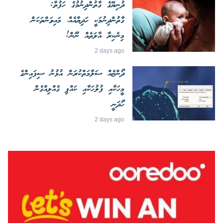
ދުނިޔޭގެ ގާތުންދިނުމުގެ ހަފުތާ:
ގާތުންދިނުމަކީ ހަދިޔާއެއް، މައިވަންތަކަން
މިނެކިރާ އާލަތެއް ނޫން!
2 days ago
ދޯންޏެއް ސަލާމަތްކުރަން އުޅުނު ސިފައިންގެ
މީހަކާއި ފުލުހަކާއި ކައްޕި ގެއްލިއްގެން
ހޯދަނީ
2 days ago