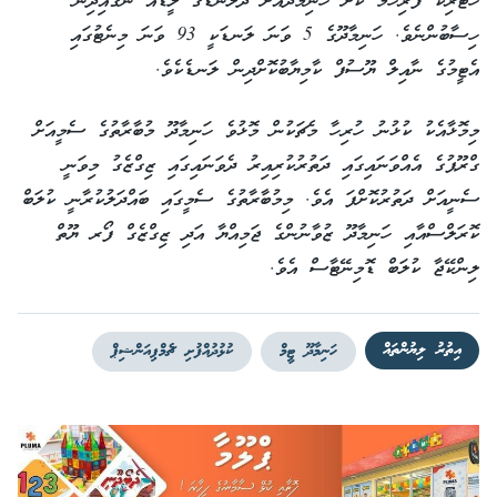
ހެޓްރިކް ފުރިހަމަ ކޮށް ހަނިމާދޫއަށް ދެލަނޑުގެ ލީޑެއް ނަގައިދިން
ހިސާބުންނެވެ. ހަނިމާދޫގެ 5 ވަނަ ލަނޑަކީ 93 ވަނަ މިނެޓުގައި
އެޓީމުގެ ނާއިލް ޔޫސުފް ކާމިޔާބުކޮށްދިން ލަނޑެކެވެ.
މިމޮޅާއެކު ކުޅުނު ހުރިހާ މެޗަކުން މޮޅުވެ ހަނިމާދޫ މުބާރާތުގެ ސެމީއަށް
ގްރޫޕުގެ އެއްވަނައިގައި ދަތުރުކުރިއިރު ދެވަނައިގައި ޒިގްޒެގު މިވަނީ
ސެނީއަށް ދަތުރުކޮށްފަ އެވެ. މިމުބާރާތުގެ ސެމީގައި ބައްދަލުކުރާނީ ކުލަބް
ކޮރަލްސްއާއި ހަނިމާދޫ ޒުވާނުންގެ ޖަމިއްޔާ އަދި ޒިގްޒެގް ފޯރ ޔޫތް
ލިންކޭޖާ ކުލަބް ޑޮމިނޭޓާސް އެވެ.
އިތުރު ލިޔުންތައް
ހަނިމާދޫ ޓީމް
ކުޅުދުއްފުށި ޗެމްޕިއަންޝިޕް