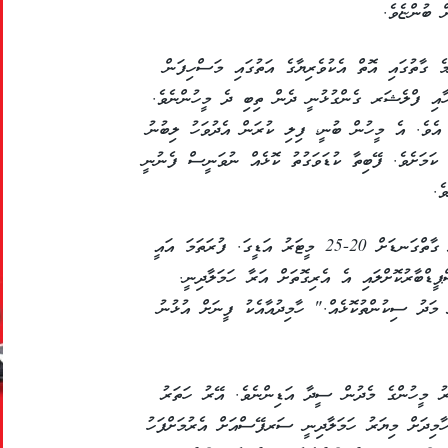
ެ ގާތުގައި އޮތް އެކުވެރިޔާގެ އަތުގައި މަސްހިފަން
ަހާއި ފްލެޝަރ ގެންގުޅުނީ ދެން ތިބި ދެ މީހުންނެވެ.
އެވެ. އެ މީހުން ބުނީ، ފިލި ކުރަން އެދުވަހު ލިބުނު
ކަމަށެވެ. ފޭބިތާ ކުޑަވަގުތު ކޮޅެއް ނުވަނީސް ފެނުނީ
ެ.
'އަހަރެމެންނަށް މިޔަރު ފެނުނުއިރު އޭތި އޮންނަނީ ގާތްގަނޑަށް 20-25 މީޓަރު އަޑީގަ. ފުރަތަމަ އައީ
ީޑްބާރުކޮށްލައި އެ އެރިގޮތަށް އަރާ ހަމަލާދިނީ.
ީ މަދު ސިކުންތުކޮޅެއް." ހާމިދުއާއެކު ފީނަށް އުޅުނު
ރު މީހުންގެ މެދުން ސީދާ އަޑިންނެވެ. އޭރު ހަތަރު
އިރީގަ އެވެ. ހާމިދަށް މިޔަރު ހަމަލާދިނީ ސަރފޭސްއަށް އެރުމަށްފަހު