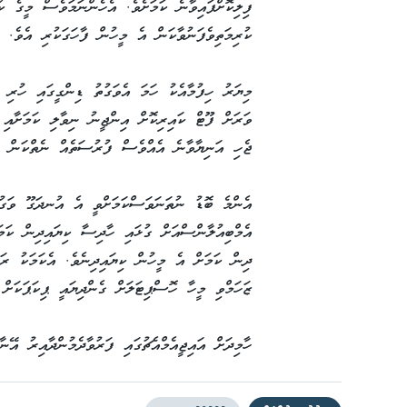
ފިލިކޮށްފައިވާނެ ކަމަށެވެ. އެހެންނަމަވެސް މީގެ ކ
ކުރިމަތިވެފަނުވާކަން އެ މީހުން ފާހަގަކުރި އެވެ.
ވަރަށް ފޫޓް ކައިރިކޮށް އިންޖީނު ނިވާލި ކަމަށާއި ޑ
ޖެހި އަނިޔާވާނެ އެއްވެސް ފުރުސަތެއް ނެތްކަން އެ
އެންމެ ބޮޑު ނުތަނަވަސްކަމަށްވީ އެ އުނދަގޫ ވަގުތ
އެމްބިއުލާންސްއަށް ގުޅައި ހާދިސާ ކިޔައިދިން ކަމަ
ދިން ކަމަށް އެ މީހުން ކިޔައިދިނެވެ. އެކަމަކު ރަ
ޒަހަމްވި މީހާ ހޮސްޕިޓަލަށް ގެންދިޔައީ ޕިކަޕަކަށް 
ހާމިދަށް އައިޖީއެމްއެޗުގައި ފަރުވާދެމުންދާއިރު އޭނ