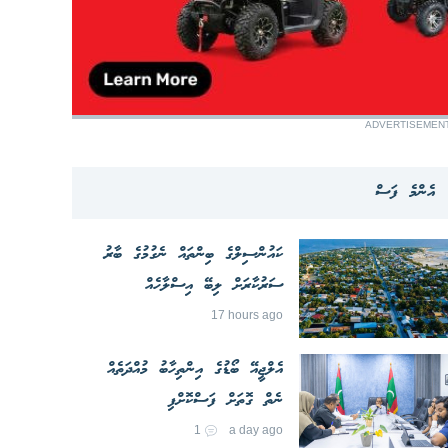
ADVERTISEMEN
އެންމެ ފަސް
ކައުންސިލްގެ ބިންތައް ނެގުމުގެ ބާރު
ސަރުކާރަށް ލިބޭ އިސްލާހެއް
17 hours ago
އެލްޖީއޭ ބޯޑުގެ އިންތިހާބު މުއްދަތެއް
ނެތް ގޮތަށް ފަސްކޮށްފި
1
a day ago