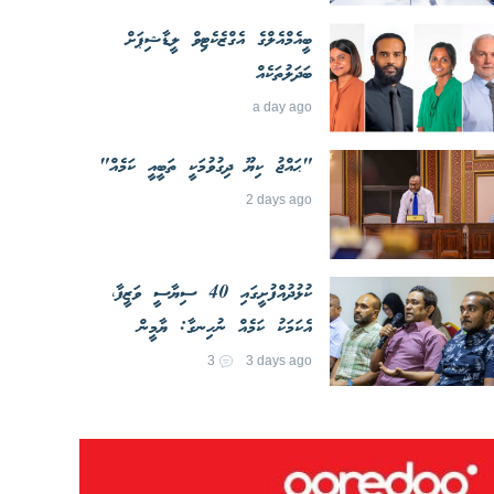
ބީއެމްއެލްގެ އެގްޒެކެޓިވް ލީޑާޝިޕަށް
ބަދަލުތަކެއް
a day ago
"ޙައްޖު ކިޔޫ ދިގުވުމަކީ ތަބީއީ ކަމެއް"
2 days ago
ކުޅުދުއްފުށީގައި 40 ސިޔާސީ ވަޒީފާ،
އެކަމަކު ކަމެއް ނުހިނގާ: ޔާމީން
3
3 days ago