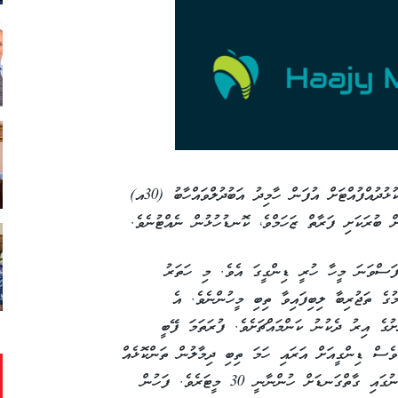
މިމަހު 19 ވަނަ ހިނގި މިހާދިސާގައި އަނިޔާވީ ކުޅުދުއްފުއްޓަށް އުފަން ހާމިދު އަބުދުލްވައްހާބު (30އ)
ށް ބުރަކަށި ފަރާތް ޒަހަމްވެ، ކޮނޑުހުޅުން ނެއްޓުނެވެ.
ފަސްވަނަ މީހާ ހުރީ ޑިންގީގަ އެވެ. މި ހަތަރު
ގެ ތަޖުރިބާ ލިބިފައިވާ ތިބި މީހުންނެވެ. އެ
ުގެ އިރު ދެކުނު ކަންމައްޗަށެވެ. ފުރަތަމަ ފޭބީ
ާވެސް ޑިންގީއަށް އަރައި ހަމަ ތިބި ދިމާލުން ތަންކޮޅެއް
ބޭރަށް ފޭބި އެވެ. ފުރަތަމަ ފޭބި ތަނުގައި ފުންމިނުގައި ގާތްގަނޑަށް ހުންނާނީ 30 މީޓަރެވެ. ފަހުން