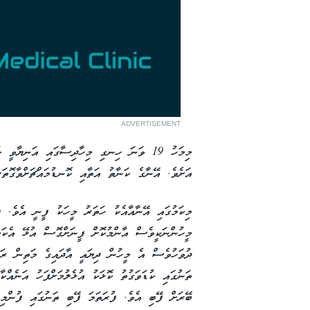
ADVERTISEMENT
އަށެވެ. އޭނާގެ ކަނާތު އަތާއި ކޮނޑުމައްޗަށްވާގޮތަ
މިކަމުގައި އޭނާއާއެކު ހަތަރު މީހަކު ފީނީ އެވެ. 
މީހުންނަކީވެސް އާންމުކޮށް ފީނަށްގޮސް އުޅޭ އެކަމު
ދުވަހުވެސް އެ މީހުން ދިޔައީ އާދައިގެ މަތިން ރަށ
ތަނުގައި ކުޑަވަގުތު ކޮޅަކު އުޅެލުމަށްފަހު އަނެއްކ