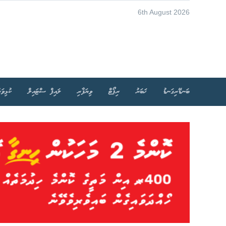
6th August 2026
ބަނޑޭރިގަނޑު
ޚަބަރު
ރިޕޯޓް
ވިޔަފާރި
ލައިފް ސްޓައިލް
ކުޅިވަރ