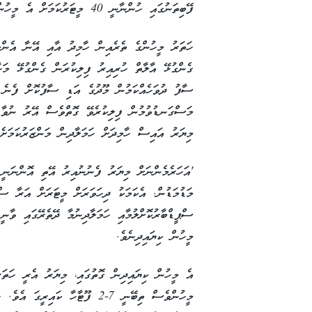
ފޭބިތަނުގައި ހުންނާނީ 40 މީޓަރުކަމަށް އެ މީހުން ބުންޏެވެ.
ހަތަރު މީހުންގެ ތެރެއިން ހާމިދު އާއި އޭނާ އެންމ
ގެންގުޅޭ އާލާތް ހުރިއިރު ފިލިކުރަން ގެންގުޅޭ މ
ސާފު ދުވަހެއްކަމުން މޫދުގެ އަޑި ސާފުކޮށް ފެނެ 
މަސްގަނޑުވުމުން ފިލިކުރެވޭ ގޮތްވެސް އޭރު ނުވާ 
މިޔަރު އައިސް ހާމިދަށް ހަމަލާދިން މަންޒަރުކަމަށެވ
މަޑުމަޑުން. އެކަމަކު ދިހަވަރަށް މީޓަރަށް އަރާ ސްޕ
ސްޕީޑްބާރުކޮށްލުމާއި ހަމަލާދިނުމާ ދޭތެރޭގައި ވާނ
މީހުން ކިޔައިދިނެވެ.
އެ މީހުން ކިޔައިދިން ގޮތުގައި، މިޔަރު އެރީ ހަތަ
މީހުންވެސް ތިބޭނީ 7-2 ފޫޓާހާ ކަ