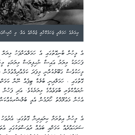
ް ބޮޑެތި ޒަހަމުތަކެއް ލިބުނު--
މިޔަރުގެ ހަމަލާދީ ޒަހަމުކޮށްލި ޒުވާނާގެ އަތް. މި ހާދިސާގައ
އެ މީހުން ބުނިގޮތުގައި އެ ހަމަލާއަށްފަހު މިޔަރާ 
ފަހަރަކު މިޔަރު އައިސް ނުހިފިޔަސް މިޔަރަކީ މީހު
މީހަކުވެސް ގަބޫލުކުރާނީ މިފަދަ ކަމެއްދިމާވުމުން 
ގޮތުގައި ، ހަމަލާދިނީ ބުލެކް ޓިޕެއް ނޫން ކަމަށާ
ނުރައްކާތެރި ބާވަތެއްގެ މިޔަރެކެވެ. އަދި ފަހުން 
އެހެން މައުލޫމާތު ހޯދުމުން އެއީ ބުލްޝާރކެއްކަން ކ
އެ މީހުން އިތުރަށް ކިޔައިދިން ގޮތުގައި، އެދުވަހު
ސަރަހައްދެއް ކަމަށާއި ބައެއް ދުވަސްތަކުގައި އެ