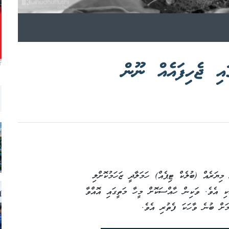
ައި ޖެހިފައެއް ނޫން
T
މިޔަރެއް (ބުލެކް ޓިޕެއް) ހަމަލާދީ ޒަހަމުކޮށްލި
ްކި އެވެ. ވަކިން ހާއްސަކޮށް މީހާ މަތީގައި އޮއްވާ
މަށް ބުނެ ވާހަކަ ފެތުރި އެވެ.