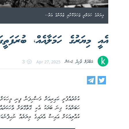
މިޔަރުގެ ހަމަލާދީ ޒަހަމުކޮށްލި ޒުވާނާގެ އަތް--
އެއީ މިޔަރުގެ ހަމަލާއެއް، ބުރަފަތީގ
އަބްދުލް ވާހިދު ޙަސަން
Apr 27, 2025
3
ކުޅުދުއްފުށީ ކައިރިއަށް މަސްހިފަން ފީނި މީހަކަށް 
ހަބަރާއެކު ގިނަ ބަޔަކު އެކި ގޮތްގޮތަށް ވާހަކަދެއ
ކުއްލިއަކަށް އައިސް އާދައިގެ މިޔަރެއް ނުހިފާނެކަ