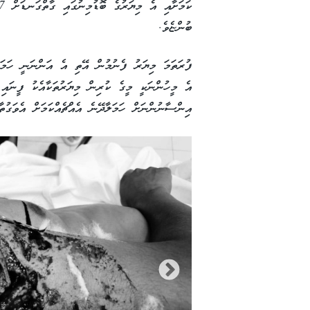
ބުންޏެވެ.
ފުރަތަމަ މިޔަރު ފެނުމުން އޭތި އެ އަންނަނީ ހަމަލ
އެ މީހުންނަކީ މީގެ ކުރިން މިޔަރުތަކާއެކު ފީނައި 
އިންސާނުންނަށް ހަމަލާދޭނެ އެއްޗެއްކަމަށް އެވަގުތ