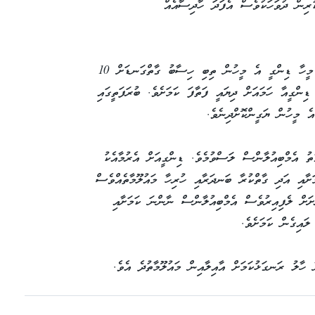
ުރިން ދުވަހަކުވެސް އެފަދަ ހާދިސާއެއް
މިޔަރު ހިފުމާއެކު ހަމަ އެވަގުތު ޑިންގީގައި ހުރި މީހާ ޑިންގީ އެ މީހުން ތިބި ހިސާބު ގާތްގަނޑަށް 10
ިންގީއާ ހަމައަށް ދިޔައީ ފަތާފަ ކަމަށެވެ. ބުރަފަތީގައި
 މީހުން ޔަގީންކޮށްދިނެވެ.
ު އެމްބިއުލާންސް ލަސްވުމެވެ. ޑިންގީއަށް އެރުމާއެކު
ށާއި އަދި ގާތްކުރާ ބަނދަރާއި ހުރިހާ މައުލޫމާތެއްވެސް
ށަށް ލެފިއިރުވެސް އެމްބިއުލާންސް ނާންނަ ކަމަށާއި
ލައިގެން ކަމަށެވެ.
ާ ހާލު ރަނގަޅުކަމަށް އާއިލާއިން މައުލޫމާތުދެ އެވެ.