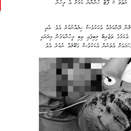
ކަމަށާއި އެ މިޔަރުގެ ބޮޑުމިނުގައި ގާތްގަނޑަށް 7 ނުވަތަ 8 ފޫޓް ހުންނާނެ ކަމަށް އެ މީހުން
T
ާން ދޭންކަމެއް އެކަކުވެސް ހިޔެއްނުކުރެ އެވެ. އެއީ
އެކަމުގެ ތަޖުރިބާ ލިބިފައި ތިބި މީހުންކަމުން މިޔަރަކީ
ާހަމައަށް އެތަނުން އެކަކުވެސް ގަބޫލެއް ނުކުރެ އެވެ.