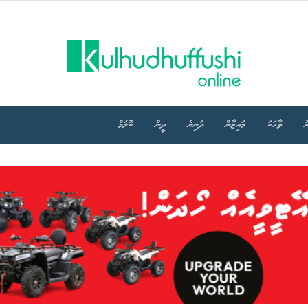
ު
ވާހަކަ
މައިޒާން
ދުނިޔެ
ދީން
ކޮލަމް