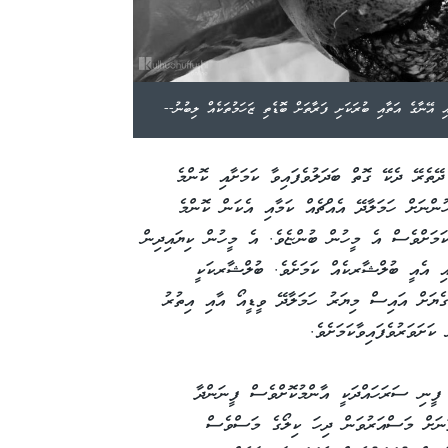
ި އޭނާގެ އަތާއި ބުރަކަށި ފަރާތަށް ބޮޑެތި ޒަހަމުތަކެއް ލިބުނު--
ދޭތެރޭ ދެކޭ ގޮތް ބަދަލުވެފައިވާ ކަމަށާއި ކޮންމެ
ންނަށް ހަމަލާދޭ އެއްޗެއް ކަމާއި އެކަން ކޮންމެ
ކަމަށްވެސް އެ މީހުން ބުންޏެވެ. އެ މީހުން ކިޔައިދިން
އި އެއީ ބުލްޝާރކެއް ކަމަށެވެ. ބުލްޝާރކަކީ
ގެޔަށް އައިސް މިޔަރު ހަމަލާދޭ ވީޑީއޯ އާއި އިތުރު
ަށަވަރުވެފައިވާކަމަށެވެ.
 ފީނި ސަރަހައްދަކީ އާންމުކޮށްވެސް ފީނަންދާ
ތަނަށް މަސްއަރުވަން ދިހަ ކިލޯގެ މަސްވެސް