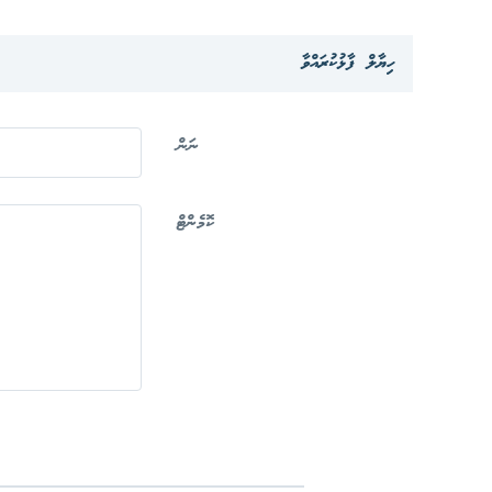
ހިޔާލް ފާޅުކުރައްވާ
ނަން
ކޮމެންޓް