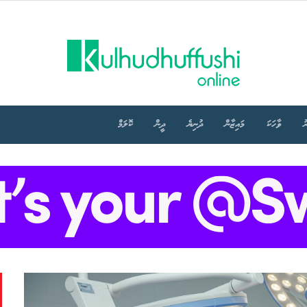
ު
ވާހަކަ
މައިޒާން
ދުނިޔެ
ދީން
ކޮލަމް