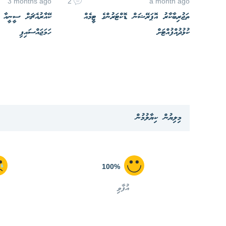
3 months ago
2
a month ago
ތަޖުރިބާކާރު އޮޕަރޭޝަން ޑޮކްޓަރުންގެ ޓީމެއް
ކޭއާރުއެޗަށް ސީނީއާ ޕޮ
ކުޅުދުއްފުއްޓަށް
ހަމަޖައްސައިފި
މިލިޔުން ކިޔާލުމުން
100%
އުފާވި