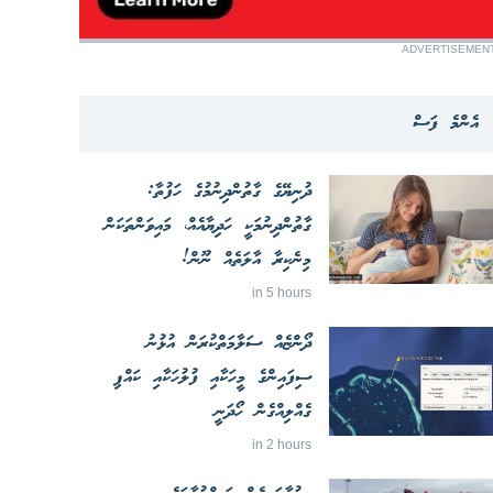
ADVERTISEMEN
އެންމެ ފަސް
ދުނިޔޭގެ ގާތުންދިނުމުގެ ހަފުތާ:
ގާތުންދިނުމަކީ ހަދިޔާއެއް، މައިވަންތަކަން
މިނެކިރާ އާލަތެއް ނޫން!
in 5 hours
ދޯންޏެއް ސަލާމަތްކުރަން އުޅުނު
ސިފައިންގެ މީހަކާއި ފުލުހަކާއި ކައްޕި
ގެއްލިއްގެން ހޯދަނީ
in 2 hours