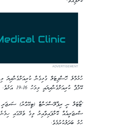
ކޮށްފިއެވެ.
ADVERTISEMENT
ކޭމްޕް ކުރިއަށްގެންދިޔައީ މިމަހު 16-19 އަށެވެ.
ހުޅު ބަދަލުކުރުމެވެ.