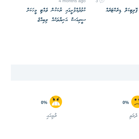
4 months ago
3
ލިޓިކަލް ޑިރެކްޓަރެއް
ކުޅުދުއްފުށީގައި ރުކަކުން ވެއްޓި މީހަކަށް
ސީރިއަސް އަނިޔާތަކެއް ލިބިއްޖެ
0%
0%
ދެރަވި
ރުޅިއައި