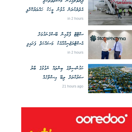
ދިރުވާލައިގެން މަސްތުވާތަކެތި
އެތެރެކުރަން އުޅުނު މީހަކު ހައްޔަރުކޮށްފި
in 2 hours
ސްޓޭޓް ފާމާއިން ބޭސްގެނައުމަށް
އެސްޓްރަޒެނިކާއާއެކު މަސައްކަތް ފަށައިފި
in 2 hours
ކައުންސިލްގެ ބިންތައް ނެގުމުގެ ބާރު
ސަރުކާރަށް ލިބޭ އިސްލާހެއް
21 hours ago