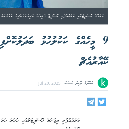
ހުޅުމާލެ ހޮސްޕިޓަލާއި ކުޅުދުއްފުށީ ހޮސްޕިޓާ ގުޅިގެން ކުރިއަށްގެންދިޔަ ކަކުލުހުޅު 
9 މީހެއްގެ ކަކުލުހުޅު ބަދަލުކޮށްފ
ކޭއާރުއެޗް
އަބްދުލް ވާހިދު ޙަސަން
Jul 20, 2025
ކުޅުދުއްފުށީ ރީޖަނަލް ހޮސްޕިޓަލުގައި ކަކުލު ހުޅު 