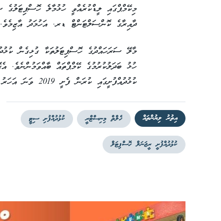
މިކޭމްޕްގައި ލީޑްކުރެއްވީ ހުޅުމާލެ ހޮސްޕިޓަލުގެ 
ދާއިރާގެ ކޮންސަލްޓަންޓް ޑރ. އަހުމަދު އާޒިމެވެ.
މާލޭ ސަރަހައްދުގެ ހޮސްޕިޓަލުތަކާ ގުޅިގެން ކުޅުދު
ހުޅު ބަދަލުކުރުމުގެ ކޭމްޕްތައް ބާއްވަމުންނެވެ. އ
ކުޅުދުއްފުށީގައި ކުރަން ފެށީ 2019 ވަނަ އަހަރު އެވެ.
އިތުރު ލިޔުންތައް
ހެލްތް މިނިސްޓްރީ
ކުޅުދުއްފުށި ސިޓީ
ކުޅުދުއްފުށީ ރީޖަނަލް ހޮސްޕިޓަލް