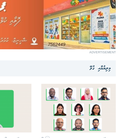
ADVERTISEMENT
މިލިޔުމާއި ގުޅޭ