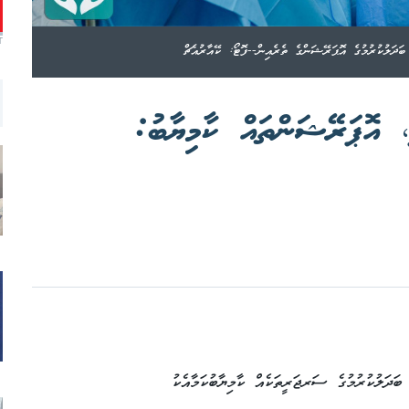
T
ބަދަލުކުރުމުގެ އޮޕަރޭޝަންގެ ތެރެއިން--ފޮޓޯ: ކޭއާރުއެޗް
ި، އޮޕަރޭޝަންތައް ކާމިޔާބު:
ބަދަލުކުރުމުގެ ސަރޖަރީތަކެއް ކާމިޔާބުކަމާއެކު