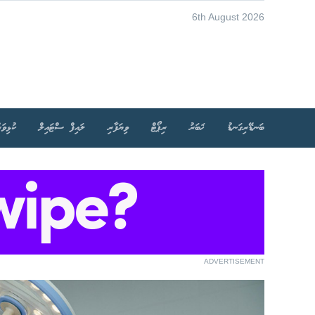
6th August 2026
ބަނޑޭރިގަނޑު
ޚަބަރު
ރިޕޯޓް
ވިޔަފާރި
ލައިފް ސްޓައިލް
ކުޅިވަރ
ADVERTISEMENT