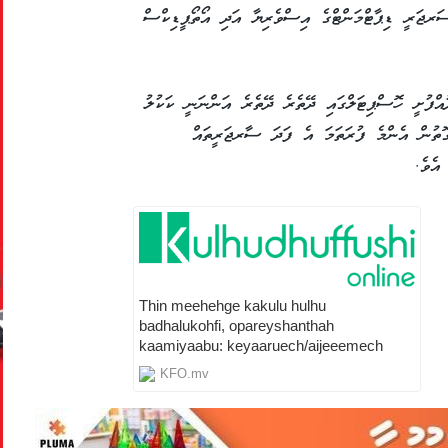
ސަރޖަރީ ޑިޕާޓްމަންޓްގެ އިސްވެރިޔާ އަދި އޯތޯޕީޑިކްސް
އްފުށީ ހޮސްޕިޓަލްގައި ދޭތެރެ ދޭތެރެ އަންނަނީ ކަކުލު
ެގޮތުން އެންމެ ފުރަތަމަ އެ ފަދަ ސާރޖަރީތައް
Thin meehehge kakulu hulhu
badhalukohfi, opareyshanthah
kaamiyaabu: keyaaruech/aijeeemech
KFO.mv