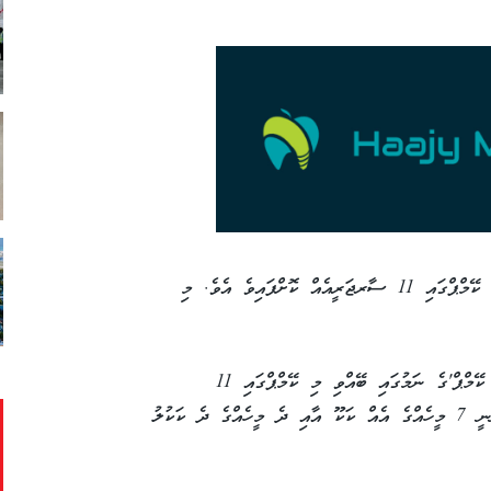
ހުޅުމާލެ ހޮސްޕިޓަލާ ގުޅިގެން ކުރިއަށްގެންދިޔަ މި ކޭމްޕްގައި 11 ސާރޖަރީއެއް ކޮށްފައިވެ އެވެ. މި
'ޓޯޓަލް ނީ ރިޕްލޭސްމަންޓް (ޓީކޭއާރު) ސަރޖަރީ ކޭމްޕް'ގެ ނަމުގައި ބޭއްވި މި ކޭމްޕްގައި 11
ސާރޖަރީއެއް ކޮށްފައިވާއިރު މީގެ ތެރޭގައި ހިމެނެނީ 7 މީހެއްގެ އެއް ކަކޫ އާއި ދެ މީހެއްގެ ދެ ކަކުލު