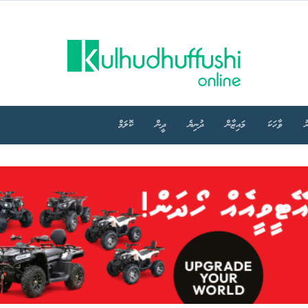
ު
ވާހަކަ
މައިޒާން
ދުނިޔެ
ދީން
ކޮލަމް