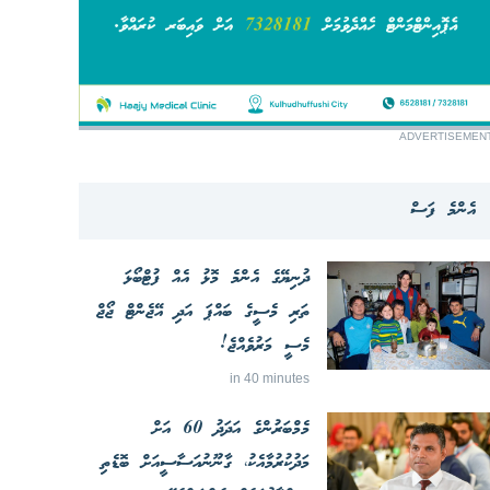
ADVERTISEMEN
އެންމެ ފަސް
ދުނިޔޭގެ އެންމެ މޮޅު އެއް ފުޓްބޯޅަ
ތަރި މެސީގެ ބައްޕަ އަދި އޭޖެންޓް ޖޯޖް
މެސީ މަރުވެއްޖެ!
in 40 minutes
މެމްބަރުންގެ އަދަދު 60 އަށް
މަދުކުރުމާއެކު، ގާނޫނުއަސާސީއަށް ބޮޑެތި