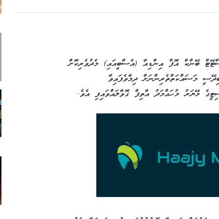
ްޓޭޓް ބޭންކް އޮފް އިންޑިއާ (އެސްބީއައި) މެދުވެރިކޮށް
ިދޭސީ މަސައްކަތްތެރިންނަށް ދިމާވެފައިވާ
ިޓީގެ މޭޔަރު މުހައްމަދު އާތިފް ގޮވާލައްވައިފި އެވެ.