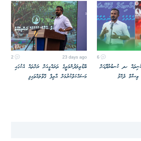
2
23 days ago
6
ުނިތައް ހދ ކުނބުރުދޫއަށް
ބޮޑުތިލަދުންމަތީގެ ތަރައްގީއަށް ރަށްތައް އެކުގައި
 ވިސާމް ދެކޮޅު
މަސައްކަތްކުރުމަށް އާތިފް ގޮވާލައްވައިފި