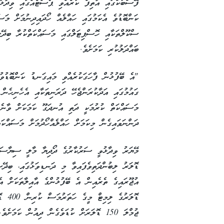
ފޭސްބުކްގައި އާތިފް ކުރެއްވި ޕޯސްޓެއްގައި ވިދާޅު
ކަންބޮޑުވެ އެކަމުގައި ހައްލެއް ހޯދައިދިނުމަށް މަސ
ސްކޫލްތަކާއި ހޮސްޕިޓަލްގައި މަސައްކަތްކުރާ ބިދޭސ
ބައްދަލުކުރި ކަމަށެވެ.
"އެ ބޭފުޅުން ފާހަގަކުރެއްވި މައިގަނޑު ކަންބޮޑުވުމަ
ގައުމުގައި އަދާކުރަންޖެހޭ ދަރަނިތަކާއި އެހެނިހެން
މަސައްކަތް ކުރުމަކީ ދަތި އުނދަގޫ ކަމަކަށް ވާނެކަ
ދަންނަވައިގެން މިކަމަށް ހައްލެއްހޯދުމަށް މަސައްކަތ
މޭޔަރު ވިދާޅުވީ ސަރުކާރުގެ ދޯދިޔާ މާލީ ސިޔާސަތ
ޑޮލަރު ލިބުންދަތިވެފައިވާ މި ދަނޑިވަޅުގައި، ބިދޭސ
ޑޮލަރ
ޖުމްލަ 150 ޑޮލަރަށް ކުޑަވެގެން ދިއުން ކަމަށެވެ.