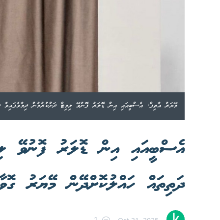
މޭޔަރު އާތިފް: އެސްބީއައި އިން ޑޮލަރު ފޮނުވޭ ލިމިޓް ދަށްކުރުމުން ދިމާވެފައިވާ ދަ
އެސްބީއައި އިން ޑޮލަރު ފޮނުވޭ ލިމި
ދަތިތައް ހައްލުކޮށްދޭން މޭޔަރު ގޮވާލ