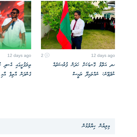
12 days ago
2
12 days ago
ހދ އަތޮޅު ގޮނޑަކަށް ހަދަން ފުރުސަތެއް
ތިލަފުށީގައި އެނދި ކ
ނުދެވޭނެ: ނެއްލައިދޫ ރައީސް
ގެންދަން އާތިފް އާއި
މިލިޔުން ކިޔާލުމުން