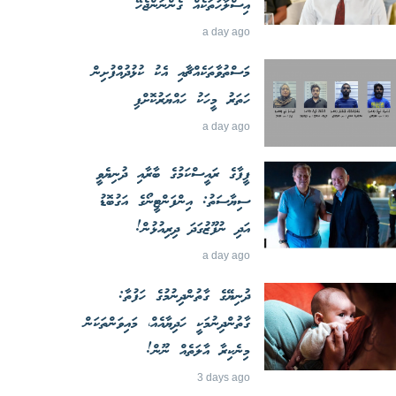
އިސްލާހުތަކެއް ގެންނަންޖެހޭ
a day ago
މަސްތުވާތަކެއްޗާއި އެކު ކުޅުދުއްފުށިން
ހަތަރު މީހަކު ހައްޔަރުކޮށްފި
a day ago
ފީފާގެ ރައީސްކަމުގެ ބާރާއި ދުނިޔެވީ
ސިޔާސަތު: އިންފަންޓީނޯގެ އަގުބޮޑު
އަދި ނުފޫޒުގަދަ ދިރިއުޅުން!
a day ago
ދުނިޔޭގެ ގާތުންދިނުމުގެ ހަފުތާ:
ގާތުންދިނުމަކީ ހަދިޔާއެއް، މައިވަންތަކަން
މިނެކިރާ އާލަތެއް ނޫން!
3 days ago