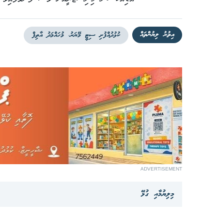
އިތުރު ލިޔުންތައް
ކުޅުދުއްފުށި ސިޓީ މޭޔަރު، މުހައްމަދު އާތިފް
ADVERTISEMENT
މިލިޔުމާއި ގުޅޭ