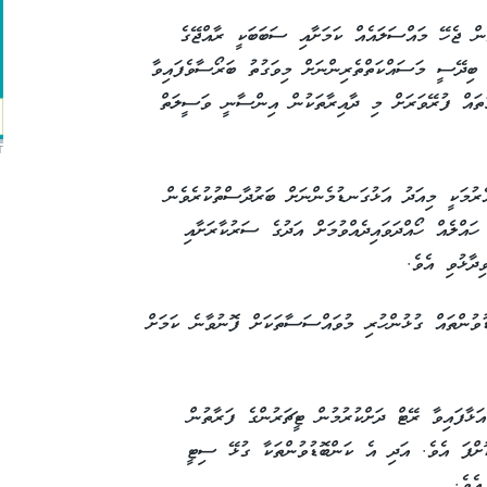
ް ޖެހޭ މައްސަލައެއް ކަމަށާއި ސަބަބަކީ ރާއްޖޭގެ
 ބިދޭސީ މަސައްކަތްތެރިންނަށް މިވަގުތު ބަރޯސާވެފައިވާ
ާމުތައް ފުރޭވަރަށް މި ދާއިރާތަކުން އިންސާނީ ވަސީލަތް
T
ެރުމަކީ މިއަދު އަޅުގަނޑުމެންނަށް ބަރުދާސްތުކުރެވެން
ައްލެއް ހޯއްދަވައިދެއްވުމަށް އަދުގެ ސަރުކާރަށާއި
ދާޅުވި އެވެ.
ުންތައް ގުޅުންހުރި މުވައްސަސާތަކަށް ފޮނުވާނެ ކަމަށް
ާފައިވާ ރޭޓް ދަށްކުރުމުން ޓީޗަރުންގެ ފަރާތުން
ށްފަ އެވެ. އަދި އެ ކަންބޮޑުވުންތަކާ ގުޅޭ ސިޓީ
ެވެ.