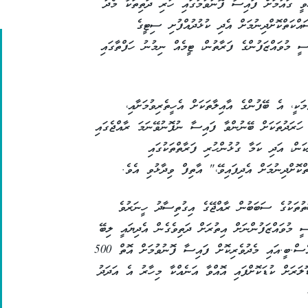
ވީ ގައުމަށް ފައިސާ ފޮނުވުމުގައި ހުރި ދަތިތަކާ މެދު
ައްކަތްކޮށްދިނުމަށް އެދި ކުޅުދުއްފުށި ސިޓީގެ
ީ މުވައްޒަފުންގެ ފަރާތުން، ޓީމެއް ނިމުނު ހަފްތާގައި
ކީ، އެ ބޭފުންގެ އާއިލާތަކަށް އެހީތެރިވުމަށާއި،
 ހަރަދުތަކަށް ބޭނުންވާ ފައިސާ ނުފޮނުވޭނަމަ ރާއްޖެގައި
ން، އަދި ކަމާ ގުޅުންހުރި ފަރާތްތަކުގައި
ްކޮށްދިނުމަށް އެދިފައިވޭ،" އާތިފް ވިދާޅުވި އެވެ.
ުތަކުގެ ސަބަބުން ރާއްޖޭގެ އިގުތިސާދު ހީނަރުވެ
ީ މުވައްޒަފުންނަށް އިތުރަށް ދަތިވެގެން އެދިޔައީ ލިބޭ
އުޖޫރައިގެ ތެރެއިން އެ ބޭފުޅުންގެ އާއިލާތަކަށް އެސް.ބީ.އައި މެދުވެރިކޮށް ފައިސާ ފޮނުވުމަށް އޮތް 500
ުގެ ލިމިޓް މީގެ ހަތަރުމަސް ކުރިން 400 ޑޮލަރަށް ކުޑަކޮށްފައި އޮއްވާ އަނެއްކާ މިހާރު އެ އަދަދު