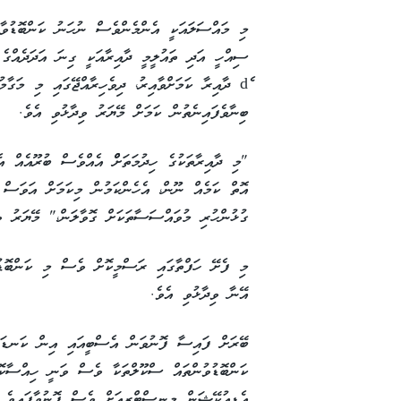
މި މައްސަލައަކީ އެންމެންވެސް ނުހަނު ކަންބޮޑުވާނ
ސިއްހީ އަދި ތައުލީމީ ދާއިރާއަކީ ގިނަ އަދަދެއްގެ
dެ ދާއިރާ ކަމަށްވާއިރު، ދިވެހިރާއްޖޭގައި މި މަގ
ބިނާވެފައިނެތުން ކަމަށް މޭޔަރު ވިދާޅުވި އެވެ.
"މި ދާއިރާތަކުގެ ހިދުމަތަށްް އެއްވެސް ބުރޫއެއް އ
އޮތް ކަމެއް ނޫން، އެހެންކަމުން މިކަމަށް އަވަސް ހ
ގުޅުންހުރި މުވައްސަސާތަކަށް ގޮވާލަން،" މޭޔަރު ވި
މި ފެށޭ ހަފްތާގައި ރަސްމީކޮށް ވެސް މި ކަންބޮޑުވ
އޭނާ ވިދާޅުވި އެވެ.
ބޭރަށް ފައިސާ ފޮނުވަން އެސްބީއައި އިން ކަނޑައަޅ
ކަންބޮޑުވުންތައް ސްކޫލްތަކާ ވެސް ވަނީ ހިއްސާކޮ
އެޑިއުކޭޝަން މިނިސްޓްރީއަށް ވެސް ފޮނުވާފައިވެ އ