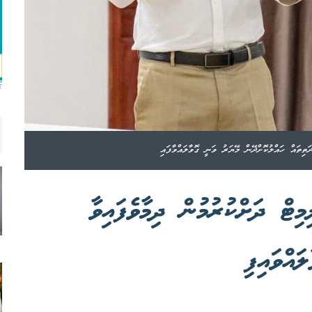
T
ތިތައް ހައްލުކޮށްދޭން މޭޔަރު ވަނީ ގޮވާލައްވާފައި
ޓް ދަށްކުރުމުން ދިމާވެފައިވާ
ައްވައިފި