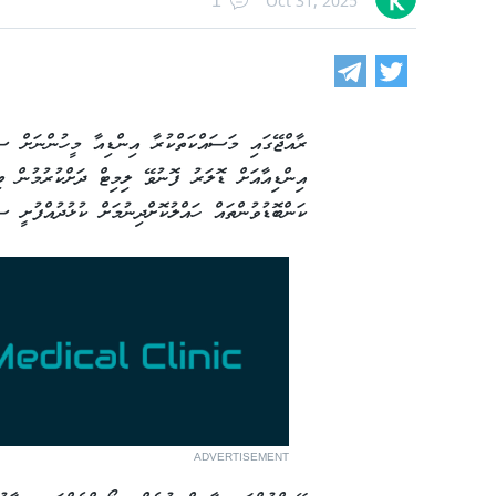
Oct 31, 2025
1
ރާއްޖޭގައި މަސައްކަތްކުރާ އިންޑިއާ މީހުންނަށް ސ
އިންޑިއާއަށް ޑޮލަރު ފޮނުވޭ ލިމިޓް ދަށްކުރުމުން ބ
ކަންބޮޑުވުންތައް ހައްލުކޮށްދިނުމަށް ކުޅުދުއްފުށީ ސ
ADVERTISEMENT