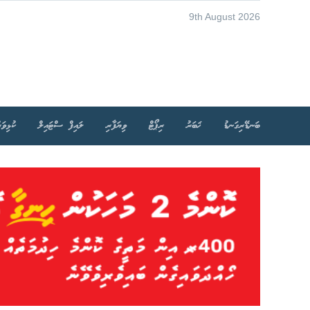
9th August 2026
ބަނޑޭރިގަނޑު
ޚަބަރު
ރިޕޯޓް
ވިޔަފާރި
ލައިފް ސްޓައިލް
ކުޅިވަރ