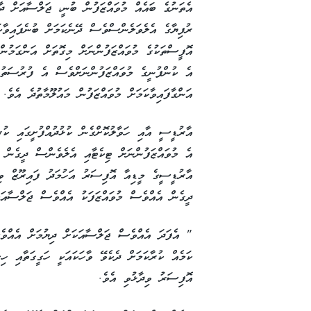
ރުފިޔާގެ އެލެވަލެންސްވެސް ދޭނެކަމަށް ބުނެފައިވާކަ
އޮފީސްތަކުގެ މުވައްޒަފުންނަށް މިގޮތަށް އަންގަމުން
އެ ކުންފުނީގެ މުވައްޒަފުންނަށްވެސް އެ ފުރުސަތުތަ
އަންގާފައިވާކަމަށް މުވައްޒަފުން މައުލޫމާތުދެ އެވެ.
އާރުޑީސީ އާއި ހަވާލުކޮށްގެން ކުޅުދުއްފުށީގައި ކުރ
އެ މުވައްޒަފުންނަށް ޓިކެޓާއި އެލެވެންސް ދީގެން 
އާރުޑީސީގެ މީޑިއާ އޮފިސަރު އަހުމަދު ފައިރޫޒް ވި
ދީގެން އެއްވެސް މުވައްޒަފަކު އެއްވެސް ޖަލްސާއަކަށ
" އެފަދަ އެއްވެސް ޖަލްސާއަކަށް ދިޔުމަށް އެއްވެސް
ކަމެއް ކުރާކަމަށް ދެކެވޭ ވާހަކައަކީ ހަގީގަތާއި ހ
އޮފިސަރު ވިދާޅުވި އެވެ.