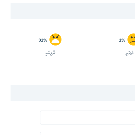
31%
1%
ދެރަވި
ރުޅިއައި