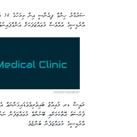
ސަރުކ
އާރުޑީސީގެ އެއްވެސް މުވައްޒަފަކަށް އަންގާފައިނުވ
ADVERTISEMENT
ރައީސް ޑރ މުއިއްޒު ބައިވެރިވެވަޑައިގަންނަވާ އެ
ފުރުސަތު އޮތްކަމަށާއި ބޭނުންވާ މުވައްޒަފުން ނަންނ
އާރުޑީސީގެ މުވައްޒަފުން ބުންޏެވެ.