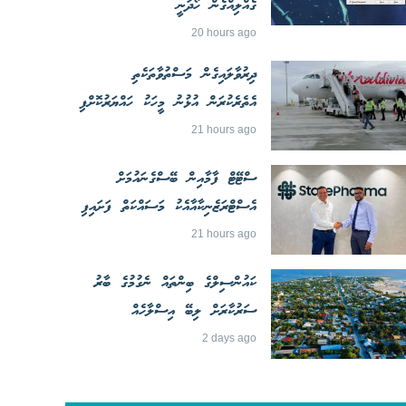
ގެއްލިއްގެން ހޯދަނީ
20 hours ago
ދިރުވާލައިގެން މަސްތުވާތަކެތި
އެތެރެކުރަން އުޅުނު މީހަކު ހައްޔަރުކޮށްފި
21 hours ago
ސްޓޭޓް ފާމާއިން ބޭސްގެނައުމަށް
އެސްޓްރަޒެނިކާއާއެކު މަސައްކަތް ފަށައިފި
21 hours ago
ކައުންސިލްގެ ބިންތައް ނެގުމުގެ ބާރު
ސަރުކާރަށް ލިބޭ އިސްލާހެއް
2 days ago