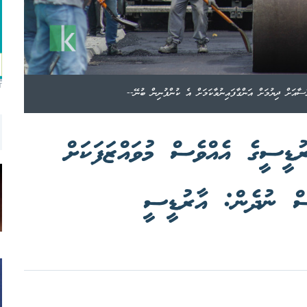
T
ސާއަށް ދިޔުމަށް އަންގާފައިނުވާކަމަށް އެ ކުންފުނިން ބުނޭ--
ޑީސީގެ އެއްވެސް މުވައްޒަފަކަށް
ެސް ނުދެން: އާރުޑީސީ