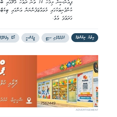
ޕީއެންސީން މިމަހު 14 ވަނަ ދުވަހު
ކުންފުނިތަކުގައި މުވައްޒަފުންނަން އަންގައި ޓިކެޓާ
ގަދަވެފަ އެވެ.
އިތުރު ލިޔުންތައް
ކުޅުދުއްފުށި ސިޓީ
ޕީއެންސީ
ރޯޑް ޑިވެލޮޕް
ADVERTISEMENT