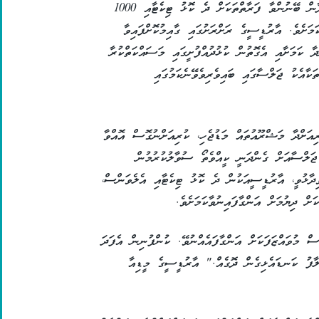
އެތަނުގެ ބައެއް މުވައްޒަފުން ބުނީ، ޖަލްސާއަށް ދާން ބޭނުންވާ ފަރާތްތަކަށް ދެ ކޮޅު ޓިކެޓާއި 1000
މަށެވެ. އާރުޑީސީގެ ރަށްރަށުގައި ގާއިމުކޮށްފައިވާ
ދާ ކަމަށާއި އެގޮތުން ކުޅުދުއްފުށީގައި މަސައްކަތްކުރާ
ކާއެކު ޖަލްސާގައި ބައިވެރިވެވޭނެކަމުގައި
ިއަށްދާ މަޝްރޫއުތައް މަޑުޖެހި، ކުރިއަށްނުގޮސް އޮއްވާ
ޖަލްސާއަށް ގެންދަނީ ކީއްވެތޯ ސުވާލުކުރުމުން
ދާޅުވީ، އާރުޑީސީއަކުން ދެ ކޮޅު ޓިކެޓާއި އެލެވަންސް،
ް ދިޔުމަށް އަންގާފައިނުވާކަމަށެވެ.
 މުވައްޒަފަކަށް އަންގާފައެއްނުވޭ. ކުންފުނިން އެފަދަ
ިލާފު ކަނޑައެޅިގެން ދޮގެއް." އާރުޑީސީގެ މީޑިއާ