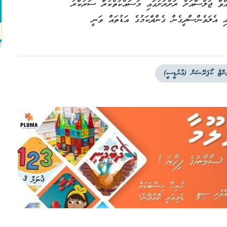
 މާލޭގައި ބާއްވާ ޖަލްސާއަށް ރަށްރަށުގައި މަސައްކަތްކުރާ ސަރުކާރު
އި އެލަވެންސްދީގެން ގެންދާކަމުގެ އަޑުތައް ވަނީ
T
މެންޓް ކޯޕަރޭޝަން (އާރުޑީސީ)