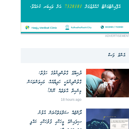
ADVERTISEMEN
އެންމެ ފަސް
ދުނިޔޭގެ ގާތުންދިނުމުގެ ހަފުތާ:
ގާތުންދިނުމަކީ ހަދިޔާއެއް، މައިވަންތަކަން
މިނެކިރާ އާލަތެއް ނޫން!
18 hours ago
ދޯންޏެއް ސަލާމަތްކުރަން އުޅުނު
ސިފައިންގެ މީހަކާއި ފުލުހަކާއި ކައްޕި