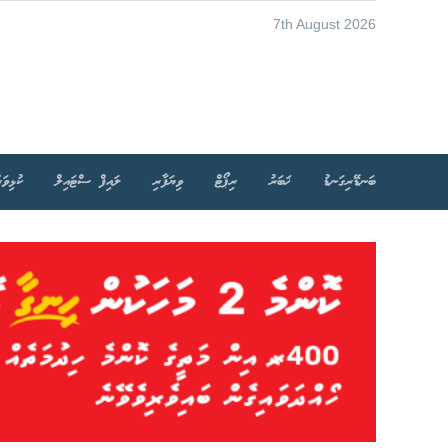
7th August 2026
ބަނޑޭރިގަނޑު
ޚަބަރު
ރިޕޯޓް
ވިޔަފާރި
ލައިފް ސްޓައިލް
ކުޅިވަރ