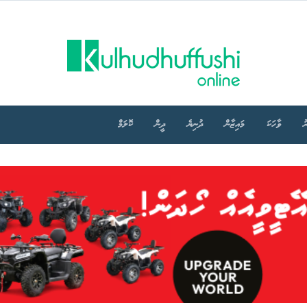
ު
ވާހަކަ
މައިޒާން
ދުނިޔެ
ދީން
ކޮލަމް