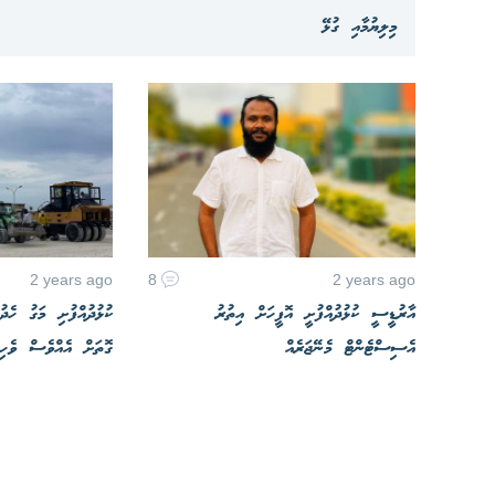
މިލިޔުމާއި ގުޅޭ
2 years ago
8
2 years ago
އާރުޑީސީ ކުޅުދުއްފުށީ އޮފީހަށް އިތުރު
ކުޅުދުއްފުށި މަގު ހެދ
އެސިސްޓެންޓް މެނޭޖަރެއް
ގޮތަށް އެއްވެސް ވެހިކ