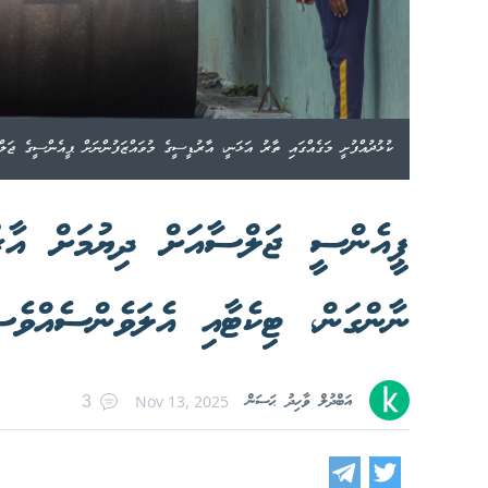
ކުޅުދުއްފުށީ މަގެއްގައި ތާރު އަޅަނީ، އާރުޑީސީގެ މުވައްޒަފުންނަށް ޕީއެންސީގެ ޖަލް
ޕީއެންސީ ޖަލްސާއަށް ދިޔުމަށް އާރު
ނާންގަން، ޓިކެޓާއި އެލަވެންސެއްވ
އަބްދުލް ވާހިދު ޙަސަން
Nov 13, 2025
3