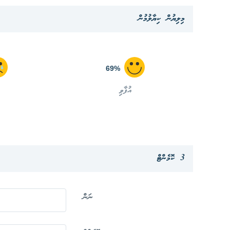
މިލިޔުން ކިޔާލުމުން
69%
އުފާވި
3 ކޮމެންޓް
ނަން