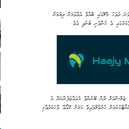
ާރު ހިންގާ ޕީއެންސީ އިން މިމަހުގެ 14 ވަނަ ދުވަހު މާލޭގައި ބާއްވާ އެއްވުމަށް ދިޔުމަށް
ާކަމުގައި އެ ކުންފުނި ބުނެފި އެވެ.
 ޖަލްސާއަށް ދާން ބޭނުންވާ މުވައްޒަފުންނަށް އެ
ޯޓްކުރުމަށް ހުޅުވާލާފައިވާ ކަމަށް ކޭއޯއާ ވާހަކަދެއްކި