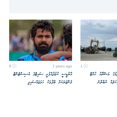
8
2 years ago
1
ުމުގެ މަޝްރޫއު ހުއްޓޭ
އާރުޑީސީ ކުޅުދުއްފުށީ ސައިޓްގެ އެސިސްޓެންޓް
ަލެއް ނުބާލާނެ
މެނޭޖަރަކަށް ބޭފުޅަކު ހަމަޖައްސައިފި