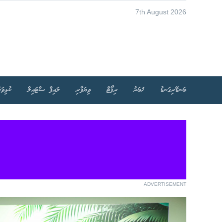
7th August 2026
ބަނޑޭރިގަނޑު
ޚަބަރު
ރިޕޯޓް
ވިޔަފާރި
ލައިފް ސްޓައިލް
ކުޅިވަރ
ADVERTISEMENT