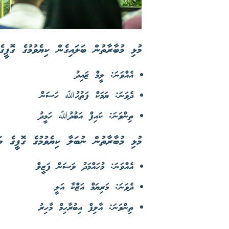
މުޅި މުބާރާތުން ބަލައިގެން ކިޔެވުމުގެ ގޮފީގެ
އެއްވަނަ: ލީމް ޒައިދު
ދެވަނަ: ޔަމަކް ފަތުޙުﷲ ހަސަން
ތިންވަނަ: ކައިފް އަބުދުﷲ ހަމީދު
މުޅި މުބާރާތުން ނުބަލާ ކިޔެވުމުގެ ގޮފީގެ ވަ
އެއްވަނަ: މުހައްމަދު ލަސަން ފަޒީލް
ދެވަނަ: މަރިޔަމް އަޒްކާ އަލީ
ތިންވަނަ: އާލިފް އިބުރާހިމް މާހިރު