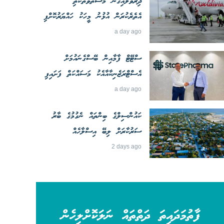
ދިރުވާލައިގެން މަސްތުވާތަކެތި
އެތެރެކުރަން އުޅުނު މީހަކު ހައްޔަރުކޮށްފި
a day ago
ސްޓޭޓް ފާމާއިން ބޭސްގެނައުމަށް
އެސްޓްރަޒެނިކާއާއެކު މަސައްކަތް ފަށައިފި
a day ago
ކައުންސިލްގެ ބިންތައް ނެގުމުގެ ބާރު
ސަރުކާރަށް ލިބޭ އިސްލާހެއް
2 days ago