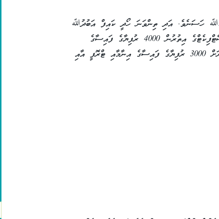
ޙުﷲ ހަސަނެވެ. އަދި ތިންވަނަ ހޯދީ ކައިފް އަބުދުﷲ
ހަމީދެވެ. ދެވަނަ ހޯދި ދަރިވަރަށް ޓްރޮފީ އާއި ސެޓްފިކެޓްގެ އިތުރުން 4000 ރުފިޔާގެ ފައިސާގެ
އިނާމެއް ލިބުނުއިރު ތިންވަނަ ހާސިލުކުރި ދަރިވަރަށް 3000 ރުފިޔާގެ ފައިސާގެ އިނާމާއި ޓްރޮފީ އާއި