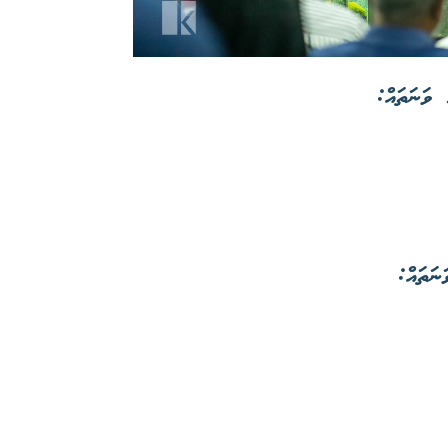
 ވަނަތައް:
ނަތައް: