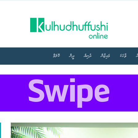
ު
ވާހަކަ
މައިޒާން
ދުނިޔެ
ދީން
ކޮލަމް