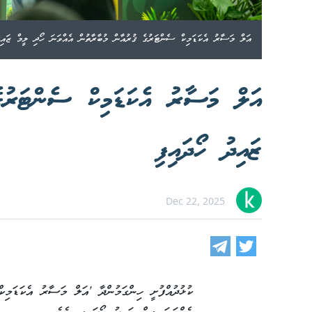
އަލް މަސާރު އެކަޑަމިކް ސެންޓަރުގެ ޤުރުއާން މުބާރާތުން އެއްވަނަ ހޯދި ލީމް ޒައިދަ
އަލް މަސާރު އެކަޑަމިކް ސެންޓަރުގެ
ޒައިދު ހޯދައިފި
Dec 22, 2025
ކުޅުދުއްފުށީ ހިންގަމުންދާ 'އަލް މަސާރު އެކަޑަމިކ