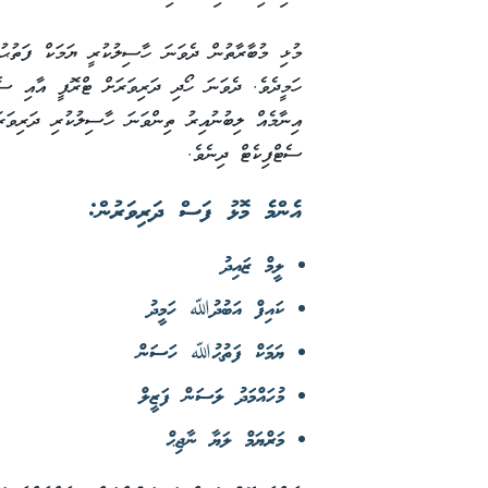
މުޅި މުބާރާތުން ދެވަނަ ހާސިލުކުރީ ޔަމަކް ފަތު
ސެޓްފިކެޓް ދިނެވެ.
އެންމެ މޮޅު ފަސް ދަރިވަރުން:
ލީމް ޒައިދު
ކައިފް އަބުދުﷲ ހަމީދު
ޔަމަކް ފަތުޙުﷲ ހަސަން
މުހައްމަދު ލަސަން ފަޒީލް
މަރްޔަމް ލަޔާ ނާޖިޙް