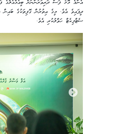
ދީފައިވެ އެވެ. މީގެ އިތުރުން ގޮފިތަކުގެ ބައިން 
ސެޓްފިކެޓް ހަވާލުކުރި އެވެ.