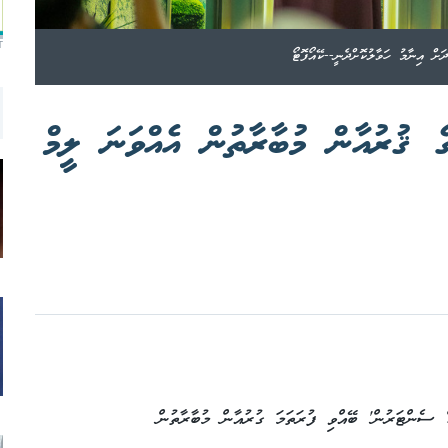
T
ށް އިނާމު ހަވާލުކޮށްދެނީ--ކޭއޯފޮޓޯ
 ޤުރުއާން މުބާރާތުން އެއްވަނަ ލީމް
ް ސެންޓަރުން' ބޭއްވި ފުރަތަމަ ގުރުއާން މުބާރާތުން