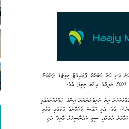
ަށް ވަނީ އަލް އަބްރާރު ޕްރައިވެޓް ލިމިޓެޑް ފަރާތުން
ވެ.
ާމުތަކަށް ދިޔަ ދަރިވަރުންނަށް އިނާމު ހަވާލުކޮށްދެއްވީ
ުދުﷲ އެވެ. އަދި ހާއްސަ މެހެމާނުގެ ގޮތުގައި ގައުމީ
ްމަދު އުމަރާއި ސިޓީ ކައުންސިލަރު އާތިފާ އަލީ