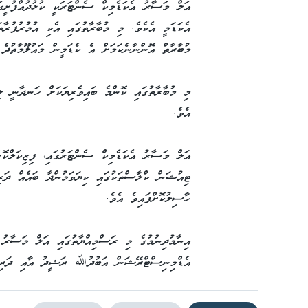
އަލް މަސާރު އެކަޑެމިކް ސެންޓަރަކީ ކުޅުދުއްފުށީގ
އެކަޑަމީ އެކެވެ. މި މުބާރާތުގައި އެކި އުމުރުފުރާ
މުބާރާތް އޮންނާނެކަމަށް އެ ކެޑަމީން މައުލޫމާތުދެ 
މި މުބާރާތުގައި ކޮންމެ ބައިވެރިޔަކަށް ހަނދާނީ ލިޔު
އެވެ.
އަލް މަސާރު އެކަޑެމިކް ސެންޓަރުގައި، ފިޒިކަލްކޮށ
ޓިއުޝަން ކްލާސްތަކުގައި ކިޔަވަމުންދާ ބައެއް ދަރި
ހާސިލުކޮށްފައިވެ އެވެ.
އިނާމުދިނުމުގެ މި ރަސްމިއްޔާތުގައި އަލް މަސާރު 
އެޑްމިނިސްޓްރޭޝަން އަބުދުﷲ ރަޝީދު އާއި ދަރިވަ