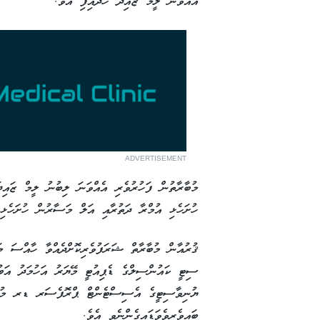
އެއްވަނަ ލީމް ޒައިދު ހޯދައިފި އެވެ.
ADVERTISEMENT
މުބާރާތުން ފަހުރުވެރި އެއްވަނަ ލިބުނު ލީމް ޒައިދ
ހުށަހެޅި އުމްރާ ދަތުރާއި އަލް މަސާރުން ހުށަހެޅި 5000 ރުފިޔާގެ އިނާމު ލިބިފަ އެ
ޤުރުއާން މުބާރާތް ޝަރަފުވެރިކޮށްދެއްވާ ހާއްސަ މަގ
ސިޓީ ކައުންސިލްގެ ޑެޕިއުޓީ މޭޔަރު އަހުމަދު އަބ
ޔުނިވާސިޓީގެ އެސިސްޓެންޓް ޕްރޮފެސަރ ޑރ މުހައ
ބައިވެރިވެވަޑައިގެންނެވި އެވެ.