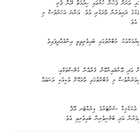
ައި ވަރަށް ފަހުން ހުޅުވައި ހިދުމަތް ދޭން ފެށި
ތަކުގެ ދަރިވަރުން ވާދަކުރި އެވެ. އަންނަ އަހަރުވެސް މި
އެވެ.
މަކާއެކު، މުބާރާތުގައި ބައިވެރީވީތީ އިނާމެއްދީފައިވެ
ް އަދި އޮންލައިންކޮށް، ޤުރްއާން ކުލާސްތަކާއި،
ވަރުންވެސް މި މުބާރާތުގައި ވާދަކޮށް އެކިއެކި ވަނަތައް
އެކަޑެމިކް ސެންޓަރުގެ ޑިރެކްޓަރ އޮފް
ރުން އަދި ބެލެނިވެރިން ބައިވެރިވި އެވެ.