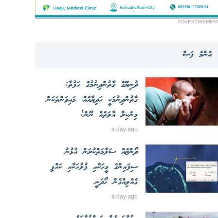
ADVERTISEMEN
އެންމެ ފަސް
ދުނިޔޭގެ ގާތުންދިނުމުގެ ހަފުތާ:
ގާތުންދިނުމަކީ ހަދިޔާއެއް، މައިވަންތަކަން
މިނެކިރާ އާލަތެއް ނޫން!
a day ago
ދޯންޏެއް ސަލާމަތްކުރަން އުޅުނު
ސިފައިންގެ މީހަކާއި ފުލުހަކާއި ކައްޕި
ގެއްލިއްގެން ހޯދަނީ
a day ago