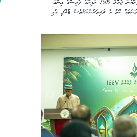
އެންމެ މޮޅު ފަސް ދަރިވަރުންނަށް ބީއެމްއެލްގެ ފަރާތުން ޖުމްލަ 5000 ރުފިޔާގެ ފައިސާގެ އިނާމު
T
ވަނަތައް ހޮވާ އެ ދަރިވަރުންނަށްވެސް ޓްރޮފީ އާއި