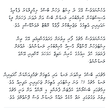
އެހެންނަމަވެސް އޭގެ ދެ މިނެޓު ފަހުން ބާސާގެ މިޑްފީލްޑަރު ޕެޑްރީގެ
އެސިސްޓަކުން ކާމިޔާބުކުރި ލަނޑުން ބާސާ އަށް ދެވަނަ ފަހަރަށް ލީޑު
ނަގައިދިނީ އެޓީމުގެ ތަޖުރިބާކާރު ފޯވާޑް ރޮބާޓް ލެވަންޑޮސްކީ އެވެ.
އެހެންނަމަވެސް މެޗުގެ ފޯރި އިތުރަށް ގަދަވެގެންދިޔައީ އޭގެ ތިން
މިނެޓުފަހުން ގޮންޒާލޯ ގާސިއާ ކާމިޔާބުކުރި ލަނޑުންނެވެ. ރެއާލަށް
ފުރަތަމަ ހާފު ނިމުމުގެ ކުރިން ނަތީޖާ ހަމަހަމަ ކޮށްދިނީ އޭނާގެ
ލަނޑުންނެވެ.
މެޗުގައި ބާސާގެ ތިންވަނަ ލަނޑު އަދި އެޓީމަށް ޗެމްޕިއަންކަން ހޯދައިދިން
ލަނޑު މެޗުގެ 73 ވަނަ މިނެޓުގައި އެޓީމަށް ޖަހައިދިނީ ރަފީނިއާ އެވެ.
މިމެޗުގައި ބާސެލޯނާގެ ކެޕްޓަން ފްރެންކީ ޑި ޔޮންގް އަށް ވަނީ މެޗުގެ
އިތުރު ވަގުތުގައި ރަތް ކާޑެއް ދައްކާ ދަނޑުން ވެސް ފޮނުވާލާފަ އެވެ.