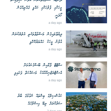
ދޯންޏެއް ސަލާމަތްކުރަން އުޅުނު ސިފައިންގެ
މީހަކާއި ފުލުހަކާއި ކައްޕި ގެއްލިއްގެން
ހޯދަނީ
a day ago
ދިރުވާލައިގެން މަސްތުވާތަކެތި އެތެރެކުރަން
އުޅުނު މީހަކު ހައްޔަރުކޮށްފި
a day ago
ސްޓޭޓް ފާމާއިން ބޭސްގެނައުމަށް
އެސްޓްރަޒެނިކާއާއެކު މަސައްކަތް ފަށައިފި
a day ago
ކައުންސިލްގެ ބިންތައް ނެގުމުގެ ބާރު
ސަރުކާރަށް ލިބޭ އިސްލާހެއް