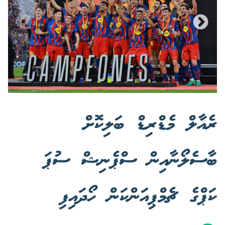
ރެއާލް މެޑްރިޑް ބަލިކޮށް
ބާސެލޯނާއިން ސްޕެނިޝް ސުޕަ
ކަޕްގެ ޗެމްޕިއަންކަން ހޯދައިފި