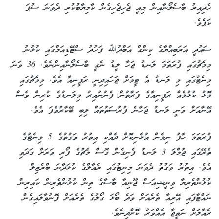
ހެދިއިރު ބާސެލޯނާއިން މިއީ ޖެހިޖެހިގެން ކާމިޔާބުކުރި ދެވަނަ ސުޕަ
ކަޕެވެ.
ސައުދީ އަރަބިއްޔާގެ ކިންގް އަބްދުﷲ ފަހުދު ސްޓޭޑިއަމްގައި ކުޅުނު
މިމެޗުގައި ފުރަތަމަ ލަނޑު ޖަހާ ލީޑު ނެގީ ބާސެލޯނާއިންނެވެ. 36 ވަނަ
މިނެޓުގައި މި ލަނޑު އެ ޓީމަށް ޖަހައިދިނީ ރަފީނިއާ އެވެ. މިމެޗުގައި
މޮޅު ކުޅުމެއް ރަފީނިއާގެ ފަރާތުން ފެނުނުއިރު މިލަނޑުގެ ކުރިން ވެސް
އޭނާއަށް ވަނީ ލަނޑު ޖަހާނެ ފުރުސަތުތައް ލިބި ބޭކާރުވެފަ އެވެ.
ފުރަތަމަ ހާފު ނިމެން އުޅެނިކޮށް ދެއްކި އިތުރު ވަގުތުގެ 5 މިނެޓުގެ
ތެރޭގައި ޖުމްލަ 3 ލަނޑު ފެނިގެން ގޮސް މެޗުގެ ފޯރި ވަރަށް ގަދަވި
އެވެ. އިތުރު ވަގުތު ދެވަނަ މިނިޓުގައި ރެއާލްގެ ކުޅަދާނަ ބްރެޒިލް
ކުޅުންތެރިޔާ ވިނީޝިއަސް ޖޫނިއާ ބާސާގެ ތިން ކުޅުންތެރިން ކައިރިން
ނައްޓާފައި އޭރިއާ ތެރެއަށް ވަދެ ބޯޅަ ގޯލުގެ ތެރެއަށް ފޮނުވާލައިގެން
ރެއާލަށް ނަތީޖާ އެއްވަރު ކޮށްދިނެވެ.