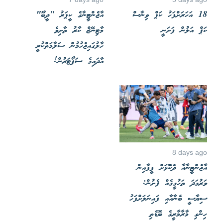
18 އަހަރަށްފަހު ކަޕް ވިނާސް
އާޖެންޓީނާގެ ކީޕަރު "ދީބޫ"
ކަޕް އަލުން ފަށަނީ
މާޓިނޭޒް ކާރު ތާށިވެ
ހާލުގައިޖެހުމުން ސަލާމަތްކުރީ
އާދައިގެ ސަޕޯޓަރުން!
8 days ago
އާޖެންޓީނާއާ ދެކޮޅަށް ފީފާއިން
ވަރުގަދަ ތަހުގީގެއް ފެށުން:
ސިޔާސީ ބެނާއާއި ފައިނަލަށްފަހު
ހިންގި މާރާމާރީގެ ބޮޑެތި