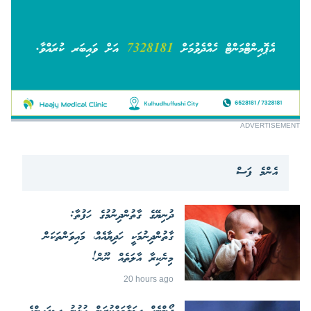
ADVERTISEMENT
އެންމެ ފަސް
ދުނިޔޭގެ ގާތުންދިނުމުގެ ހަފުތާ:
ގާތުންދިނުމަކީ ހަދިޔާއެއް، މައިވަންތަކަން
މިނެކިރާ އާލަތެއް ނޫން!
20 hours ago