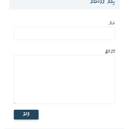
ހިޔާލް ފާޅުކުރައްވާ
ނަން
ކޮމެންޓް
ފޮނުވާ