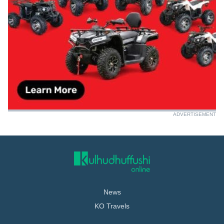
ADVERTISEMENT
News
KO Travels