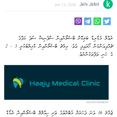
މުޙައްމަދު އަހުމަދު
Jan 12, 2026
ރެއާލް މެޑްރިޑް ބަލިކޮށް ބާސެލޯނާއިން ސްޕެނިޝް ސުޕަ ކަޕްގެ
ޗެމްޕިއަންކަން ހޯދައިފި އެވެ. މިމެޗު ބާސެލޯނާއިން ކާމިޔާބުކުރީ 3 - 2
ގެ ހަނި ތަފާތަކުންނެވެ.
ADVERTISEMENT
ޖުމްލަ 16 ވަނަ ފަހަރަށް މުބާރާތުގެ ތަށި ހިއްލާލާ ބާސެލޯނާއިން ރެކޯޑް