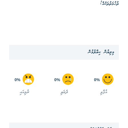
ތުހުމަތުތަކެއް!
މިލިޔުން ކިޔާލުމުން
0%
0%
0%
އުފާވި
ދެރަވި
ރުޅިއައި