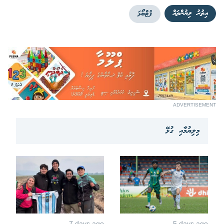
އިތުރު ލިޔުންތައް
ފުޓްބޯޅަ
ADVERTISEMENT
މިލިޔުމާއި ގުޅޭ
7 days ago
5 days ago