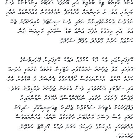
އެންމެ ކާމިޔާބު ޓީމު ބްރެޒިލް އަދި ޔޫރަޕުގެ ގަދަބާރު އިންގްލެންޑް ވެސް
ބަލިކުރި އެވެ. ދެ ތަރިންނަށް ވޯލްޑްކަޕް ނުކުޅެވުމުން ގެއްލުންތައް ދެއްކި
ނަމަވެސް އެކުޅުންތެރިންނާ ނުލައި ވެސް ސިސްޓަމް ކުރިއަށްދާން ޖެހެ
އެވެ. އަދި މިވަގުތު އުފެދޭ އެންމެ ބޮޑު ސުވާލަކީ މޮރިޔަސޫ ދެން
ކަންތައް ކުރާނެ ގޮތާމެދު އުފެދޭ ސުވާލެވެ،
ކޮލިފައިންގައި އެހާ މޮޅު ކުޅުމެއް ދައްކާ ކޮލިފައިން ފޭވަރިޓްސްގެ
ގޮތުގައި އޮތް ޖަޕާނަށް ނުރައްކާތެރި އެޓޭކިން ކުޅުމެއް ކުޅުމަކީ އުދަނގޫ
ކަމެއް ނޫނެވެ. އެހެންނަމަވެސް ވޯލްޑްކަޕުގެ ޕްރެޝަރު މާ ބޮޑުވާނެ އެވެ.
އަދި ސުވާލަކީ އެހާލަތުގައި ވެސް އެކުޅުން ޖަޕާނަށް ދެއްކިދާނެ ކަމެވެ.
ޖަޕާނުގެ ފުރަތަމަ މެޗުގައި ނެދަލޭންޑްސްއާ ދެކޮޅަށް ނުކުންނައިރު
ފުދޭވަރަކަށް އެޓީމުން ސަމާލުވާން ޖެހޭއިރު ޓިއުނީޝިއާއާއި ސްވިޑަން
މެޗަކީ ވެސް ފަސޭހަ ކޮށްލެވޭނެ މެޗުތަކެއް ނޫނެވެ. އެހެންނަމަވެސް
އެމެޗުތަކަކީ އެމީހުންގެ ފުރިހަމަ ކުޅުން ދައްކާ ޑޮމިނޭޓް ކުރެވޭނެ
މެޗުތަކެވެ.