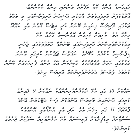
މައިގަނޑު އެންމެ ބޮޑު ތަފާތެއް އަންނަނީ ވިންގް ބެކުންނެވެ.
ވޯލްޑްކަޕަށް ކޮލިފައިވުމަށް ވާދަކުރި އޭޝިއަން ކޮލިފަޔާސްގައި މި މަގާމު
ތަކުގައި މޮރިޔަސޫ ގިނައިން ބޭނުން ކުރީ ރިޓްސޫ ޑޮއާން އާއި ކައޮރޫ
މިޓޯމާ އެވެ. ކުރިއަށް ޖެހިގެން އޮފެންސިވް ގޭމެއް ކުޅޭ
މިދެކުޅުންތެރިންނަށް ކޮލިފައިންގައި ބޭނުންވާ ހާލަތްތަކުގައި ޖެހުނީ
ޑިފެންސިވް ކުޅުމެއް ކުޅޭށެވެ. ނަމަވެސް ޖަޕާނުން ކުރީގައި އޮންނަ
ވަގުތުގައި ހަމަލާ އުފެއްދުމުގެ ގާބިލުކަން އޭގެ އެންމެ ފުރިހަމައަށް ބޭނުން
ކުރުމުގެ ފުރުސަތު އެކުޅުންތެރިންނަށް މޮރިޔަސޫ ދިނެވެ.
ނަމްބަރު 10 ގައި ކުޅޭ ދެކުޅުންތެރިންނާއެކު ނަމްބަރު 9 ލައިނުގެ
ކުރީގައި އޮންނައިރު މޮރިޔަސޫ އާންމުކޮށް ފަސް އެޓޭކަރުން އޭނާގެ
ފުރަތަމަ 11 ގައި ހިމަނަ އެވެ. އަދި އެއީ އެންޑޯއާއި އޭނާއާއެކު
ސެންޓްރަލް މިޑްފީލްޑަރު ޕޮޒިޝަނަށް ކުޅޭ ކުޅުންތެރިޔާ ސަޕޯޓަށް ޖެހުމުގެ
ކުރިންނެވެ.