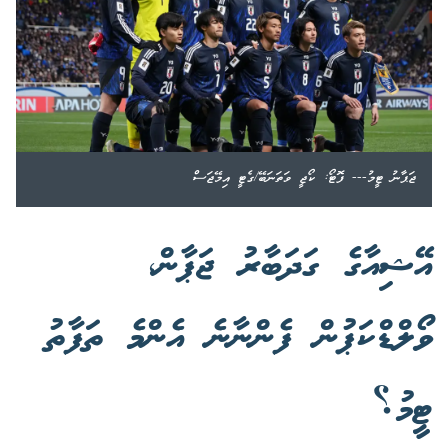
ޖަޕާނު ޓީމު--- ފޮޓޯ: ކޯޖީ ވަތަނަބޭ/ގެޓީ އިމޭޖަސް
އޭޝިއާގެ ގަދަބާރު ޖަޕާން،
ވޯލްޑްކަޕުން ފެންނާނެ އެންމެ ތަފާތު
ޓީމު؟