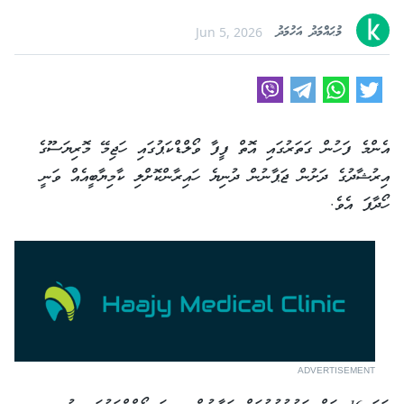
މުޙައްމަދު އަހުމަދު
Jun 5, 2026
އެންމެ ފަހުން ގަތަރުގައި އޮތް ފީފާ ވޯލްޑްކަޕުގައި ހަޖިމޭ މޮރިޔަސޫގެ
އިރުޝާދުގެ ދަށުން ޖަޕާނުން ދުނިޔެ ހައިރާންކޮށްލި ކާމިޔާބީއެއް ވަނީ
ހޯދާފަ އެވެ.
ADVERTISEMENT