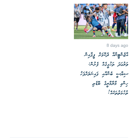
8 days ago
އާޖެންޓީނާއާ ދެކޮޅަށް ފީފާއިން
ވަރުގަދަ ތަހުގީގެއް ފެށުން:
ސިޔާސީ ބެނާއާއި ފައިނަލަށްފަހު
ހިންގި މާރާމާރީގެ ބޮޑެތި
ތުހުމަތުތަކެއް!