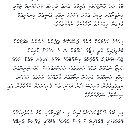
ބޮޑު އެއް ގޮންޖެހުމަކީ އެޓީމުގެ އެންމެ މުހިންމު ކުޅުންތެރިޔާ ޓަކޫމީ
މިނަމީނޯއަށް މިދިޔަ އަހަރު ފަހުކޮޅު ދިމާވި އޭސީއެލް އިންޖަރީއަކާ
ގުޅިގެން މިފަހަރުގެ ވޯލްޑްކަޕު ނުކުޅެވުމެވެ.
މިކަމުގެ ހައްލަކަށް އެންމެ ފަސޭހަކޮށް ޖަޕާނުން ގެންނާނެ ބަދަލަކަށް
ބެލެވިފައިވާ އޮތީ މިޓޯމާ ނަމްބަރު 10 ގެ މަގާމަށް ކުރިއަށް
ޖެއްސުމަށްފަހު ވާތްފަރާތު ވިންގްބެކްގެ މަގާމު ޑައިޒެން މައެޑާ ނުވަތަ
ކެއިޓޯ ނަކަމޫރާ ލައްވާ ކުޅުވުމެވެ. އެހެންނަމަވެސް ހެމްސްޓްރިންގަށް
ދިމާވި އަނިޔާއަކާ ގުޅިގެން މިޓޯމާއަށް ވޯލްޑްކަޕު ކުޅުމުގެ ހުވަފެން
ނިމިފައިވުމުން މޮރިޔަސޫ ދެން ޖެހޭނީ އެހާ ފުރިހަމައަށް ކުޅެވެމުން އައި
ސިސްޓަމް ބަދަލުކުރާށެވެ.
މިއީ ބޮޑު ގޮންޖެހުމަކަށްވާނެއިރު މި ސްޓައިލުގައި ކުޅެ އެކުވެރިކަމުގެ
މެޗުތަކުގައި ވޭތުވެދިޔަ 7 މަސް ދުވަހުގެ ތެރޭގައި ޖަޕާނުން ދުނިޔޭގެ