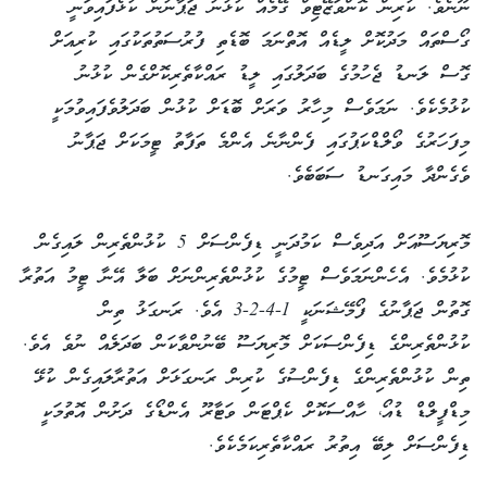
ނޫނެވެ. ކުރިން ކޮންވަޒޭޓިވް ގޭމެއް ކުޅުނު ޖަޕާނުން ކުޅެފައިވަނީ
ގޯސްތައް މަދުކޮށް ލީޑެއް އޮތްނަމަ ބޮޑެތި ފުރުސަތުތަކުގައި ކުރިއަށް
ގޮސް ލަނޑު ޖެހުމުގެ ބަދަލުގައި ލީޑު ރައްކާތެރިކޮށްގެން ކުޅުނު
ކުޅުމެކެވެ. ނަމަވެސް މިހާރު ވަރަށް ބޮޑަށް ކުޅުން ބަދަލުވެފައިވުމަކީ
މިފަހަރުގެ ވޯލްޑްކަޕުގައި ފެންނާނެ އެންމެ ތަފާތު ޓީމަކަށް ޖަޕާނު
ވެގެންދާ މައިގަނޑު ސަބަބެވެ.
މޮރިޔަސޫއަށް އަދިވެސް ކަމުދަނީ ޑިފެންސަށް 5 ކުޅުންތެރިން ލައިގެން
ކުޅުމެވެ. އެހެންނަމަވެސް ޓީމުގެ ކުޅުންތެރިންނަށް ބަލާ އޭނާ ޓީމު އަތުރާ
ގޮތުން ޖަޕާނުގެ ފޯމޭޝަނަކީ 1-4-2-3 އެވެ. ރަނގަޅު ތިން
ކުޅުންތެރިންގެ ޑިފެންސަކަށް މޮރިޔަސޫ ބޭނުންވާކަން ބަދަލެއް ނުވެ އެވެ.
ތިން ކުޅުންތެރިންގެ ޑިފެންސުގެ ކުރިން ރަނގަޅަށް އަތުރާލައިގެން ކުޅޭ
މިޑްފީލްޑް ޑުއޯ، ހާއްސަކޮށް ކެޕްޓަން ވަޓާރޫ އެންޑޯގެ ދަށުން އޮތުމަކީ
ޑިފެންސަށް ލިބޭ އިތުރު ރައްކާތެރިކަމެކެވެ.