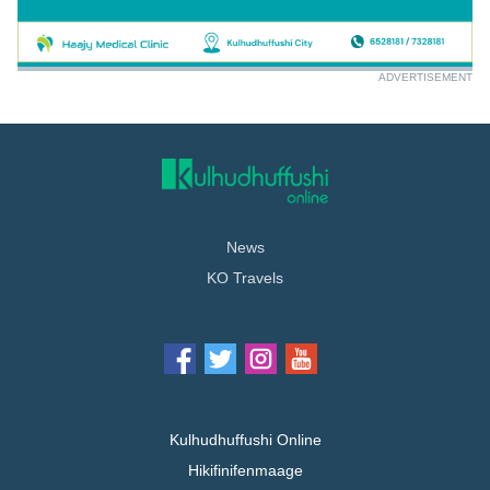
ADVERTISEMENT
News
KO Travels
Kulhudhuffushi Online
Hikifinifenmaage