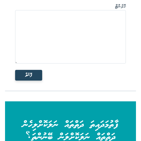
ކޮމެންޓް
ފޮނުވާ