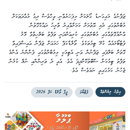
ޖަޕާނުގެ މައިގަނޑު ގޯލަކަށް މިފަހަރުވާނީ ވީހާވެސް ދިގު މުއްދަތަކަށް
މުބާރާތުގައި ދެމި އޮތުމަށް ކަމަށްވާއިރު ތާރީހު ދައްކާގޮތުން
އާންމުގޮތެއްގައި މުބާރާތުގައި ކުރިއަށްދަނީ ތަފާތު ބަލާހިތްވާ މޮޅު
ފުޓްބޯޅައެއް ކުޅޭ ޓީމުތަކެވެ. ވޯލްޑްކަޕާ ހަމައަށް ޖަޕާން އައިސްފައިވާ
ގޮތަށް ބަލާފައި ޖަޕާނުން ވަނީ އެޓީމަކީ މިމުބާރާތުގައި ފެންނާނެ އެންމެ
ތަފާތު ޓީމުކަން ސާބޮތުކޮށްދީފަ އެވެ. އެއީ ދެ ތަރިންނާއި ނުލާ ކުޅެން
ޖެހުނު ކަމުގައިވީ ނަމަވެސް އެވެ.
އިތުރު ލިޔުންތައް
ފުޓްބޯޅަ
ފީފާ ވޯލްޑް ކަޕް 2026