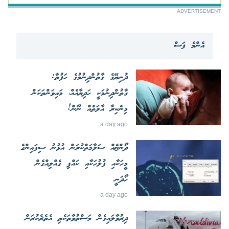
ADVERTISEMENT
އެންމެ ފަސް
ދުނިޔޭގެ ގާތުންދިނުމުގެ ހަފުތާ:
ގާތުންދިނުމަކީ ހަދިޔާއެއް، މައިވަންތަކަން
މިނެކިރާ އާލަތެއް ނޫން!
a day ago
ދޯންޏެއް ސަލާމަތްކުރަން އުޅުނު ސިފައިންގެ
މީހަކާއި ފުލުހަކާއި ކައްޕި ގެއްލިއްގެން
ހޯދަނީ
a day ago
ދިރުވާލައިގެން މަސްތުވާތަކެތި އެތެރެކުރަން