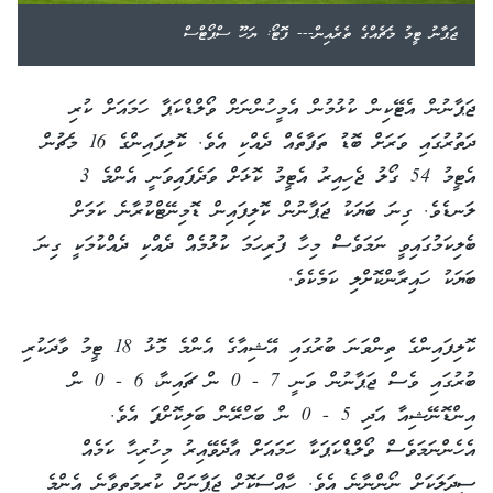
ޖަޕާނު ޓީމު މެޗެއްގެ ތެރެއިން--- ފޮޓޯ: ޔަހޫ ސްޕޯޓްސް
ޖަޕާނުން އެޓޭކިން ކުޅުމުން އެމީހުންނަށް ވޯލްޑްކަޕާ ހަމައަށް ކުރި
ދަތުރުގައި ވަރަށް ބޮޑު ތަފާތެއް ދެއްކި އެވެ. ކޮލިފައިންގެ 16 މެޗުން
އެޓީމު 54 ގޯލު ޖެހިއިރު އެޓީމު ކޮޅަށް ވަދެފައިވަނީ އެންމެ 3
ލަނޑެވެ. ގިނަ ބަޔަކު ޖަޕާނުން ކޮލިފައިން ޑޮމިނޭޓްކުރާނެ ކަމަށް
ބެލިކަމުގައިވީ ނަމަވެސް މިހާ ފުރިހަމަ ކުޅުމެއް ދެއްކި ދެއްކުމަކީ ގިނަ
ބަޔަކު ހައިރާންކޮށްލި ކަމެކެވެ.
ކޮލިފައިންގެ ތިންވަނަ ބުރުގައި އޭޝިއާގެ އެންމެ މޮޅު 18 ޓީމު ވާދަކުރި
ބުރުގައި ވެސް ޖަޕާނުން ވަނީ 7 - 0 ން ޗައިނާ، 6 - 0 ން
އިންޑޮނޭޝިއާ އަދި 5 - 0 ން ބަހްރޭން ބަލިކޮށްފަ އެވެ.
އެހެންނަމަވެސް ވޯލްޑްކަޕަކާ ހަމައަށް އާދެވޭއިރު މިހުރިހާ ކަމެއް
ސީދަލަކަށް ނޯންނާނެ އެވެ. ހާއްސަކޮށް ޖަޕާނަށް ކުރިމަތިވާނެ އެންމެ