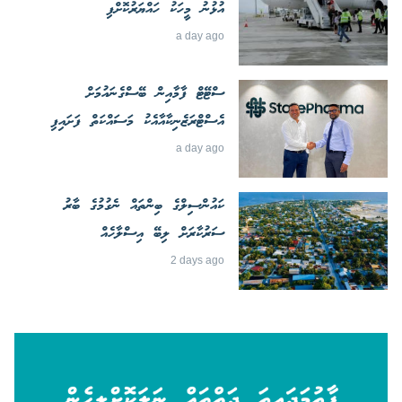
އުޅުނު މީހަކު ހައްޔަރުކޮށްފި
a day ago
ސްޓޭޓް ފާމާއިން ބޭސްގެނައުމަށް
އެސްޓްރަޒެނިކާއާއެކު މަސައްކަތް ފަށައިފި
a day ago
ކައުންސިލްގެ ބިންތައް ނެގުމުގެ ބާރު
ސަރުކާރަށް ލިބޭ އިސްލާހެއް
2 days ago