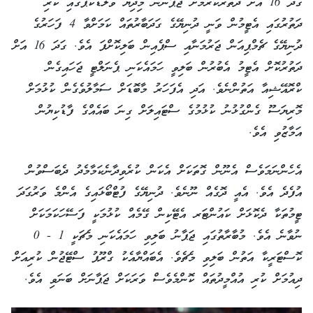
ގަދަ 16 އަށް ދަތުރުކުރުމަށް ޖަޕާނުން މިދިޔަ ވޯލްޑްކަޕުގައި ކުރި
ދަތުރުގައި އެޓީމުން ވަނީ ދުނިޔޭގެ ގަދަބާރުތައް ކަމަށްވާ 4 ފަހަރުގެ
ދުނިޔޭގެ ޗެމްޕިއަން ޖަރުމަނާއި ސްޕެއިން ބަލިކޮށްފަ އެވެ. ގަދަ 16 އަށް
ދަތުރުކޮށް އެޓީމު އެބުރުން ބަލިވީ ހަމައެކަނި ޕެނަލްޓީ ޖަހައިގެން
ކްރޮއޭޝިއާ އަތުންނެވެ. އަދި އެފަހަރު މާބޮޑަށް ސަމާލުވެގެން ކުޅުމަށް
މޮރިޔަސޫ ގެންގުޅުނު ކުޅުމުގެ ސްޓައިލަށް ގިނަ ބައެއްގެ ފާޑުކިޔުން
އަމާޒުވި އެވެ.
އެހެންނަމަވެސް އެނޫން ގޮތަކަށް އެކަން ކުރެވިދާނެކަމާމެދު ދެބަސްވުން
އުފެދެ އެވެ. އެއީ ދޮގެއް ނޫނެވެ. ދުނިޔޭގެ ފުޓްބޯޅައިގެ އެންމެ ވަރުގަދަ
ޓީމުތަކާ ދެކޮޅަށް ކައުންޓަރ އެޓޭކިން ގޭމެއް ކުޅުމަކީ ފަސޭހަކަމަކަށް
ނުވާނެ އެވެ. މުބާރާތުގައި ޖަޕާނު ބަލިވި ހަމައެކަނި މެޗަކީ 1 - 0
ކޮސްޓަރީކާ އަތުން ބަލިވި މެޗެވެ. އެބައްޔާއެކު ގްރޫޕު ސްޓޭޖުން ކުރިއަށް
ދިއުމަށް ކުރި އުއްމީދުތައް ކޮންމެވެސް ވަރަކަށް ޖަޕާނަށް ބަނަވި އެވެ.