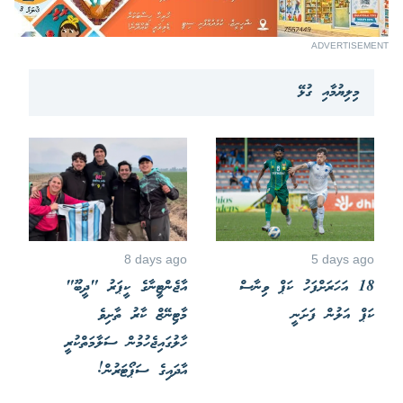
ADVERTISEMENT
މިލިޔުމާއި ގުޅޭ
8 days ago
5 days ago
18 އަހަރަށްފަހު ކަޕް ވިނާސް
އާޖެންޓީނާގެ ކީޕަރު "ދީބޫ"
ކަޕް އަލުން ފަށަނީ
މާޓިނޭޒް ކާރު ތާށިވެ
ހާލުގައިޖެހުމުން ސަލާމަތްކުރީ
އާދައިގެ ސަޕޯޓަރުން!