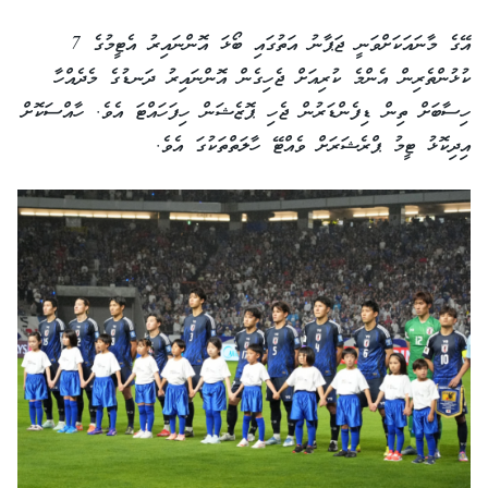
އޭގެ މާނައަކަށްވަނީ ޖަޕާނު އަތުގައި ބޯޅަ އޮންނައިރު އެޓީމުގެ 7
ކުޅުންތެރިން އެންމެ ކުރިއަށް ޖެހިގެން އޮންނައިރު ދަނޑުގެ މެދެއްހާ
ހިސާބަށް ތިން ޑިފެންޑަރުން ޖެހި ޕޮޒެޝަން ހިފަހައްޓަ އެވެ. ހާއްސަކޮށް
އިދިކޮޅު ޓީމު ޕްރެޝަރަށް ވެއްޓޭ ހާލަތްތަކުގަ އެވެ.