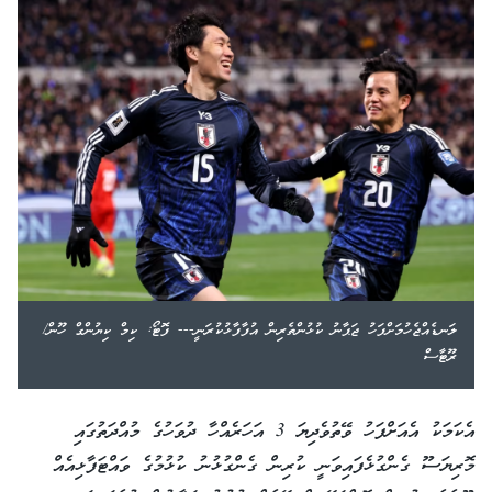
ލަނޑެއްޖެހުމަށްފަހު ޖަޕާނު ކުޅުންތެރިން އުފާފާޅުކުރަނީ--- ފޮޓޯ: ކިމް ކިޔުންގް ހޫން/
ރޫޓާސް
އެކަމަކު އެއަށްފަހު ވޭތުވެދިޔަ 3 އަހަރެއްހާ ދުވަހުގެ މުއްދަތުގައި
މޮރިޔަސޫ ގެންގުޅެފައިވަނީ ކުރިން ގެންގުޅުނު ކުޅުމުގެ ވައްޓަފާޅިއެއް