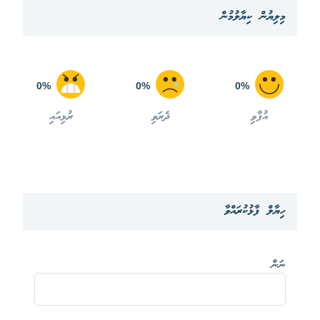
މިލިޔުން ކިޔާލުމުން
0%
0%
0%
އުފާވި
ދެރަވި
ރުޅިއައި
ހިޔާލް ފާޅުކުރައްވާ
ނަން