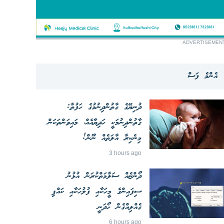
ADVERTISEMEN
އެންމެ ފަސް
ދުނިޔޭގެ ގާތުންދިނުމުގެ ހަފުތާ:
ގާތުންދިނުމަކީ ހަދިޔާއެއް، މައިވަންތަކަން
މިނެކިރާ އާލަތެއް ނޫން!
3 hours ago
ދޯންޏެއް ސަލާމަތްކުރަން އުޅުނު
ސިފައިންގެ މީހަކާއި ފުލުހަކާއި ކައްޕި
ގެއްލިއްގެން ހޯދަނީ
6 hours ago