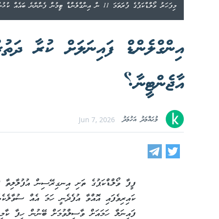
މިފަހަރު ވޯލްޑްކަޕުގެ ފުރަތަމަ 11 ން އިންގްލެންޑް ޓީމުން ފެންނާނެ ބައެއް ކުޅުންތެރިންނާއެކު އިންގްލެންޑް ސްކޮޑް--- ފޮޓޯ: ގެޓީ އިމޭޖަސް
އިންގްލެންޑް ފައިނަލަށް ކުރާ ދަ
އާޖެންޓީނާ؟
މުޙައްމަދު އަހުމަދު
Jun 7, 2026
ކައިރިވެފައި އޮއްވާ އުފެދެނީ ހަމަ އެއް ސުވާލެކެ
ފައިނަލާ ހަމައަށް ވާސިލްވުމަށް ބޭނުން ހިފާ ކާމި