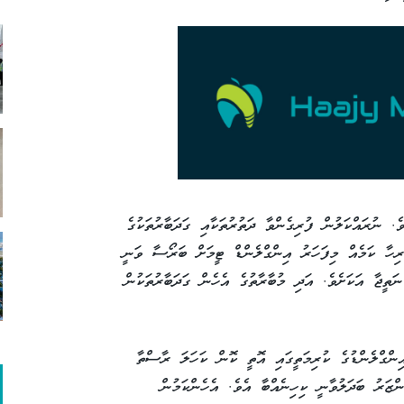
ެ. ނުރައްކަލުން ފުރިގެންވާ ދަތުރުތަކާއި ގަދަބާރުތަކުގެ
ުރިހާ ކަމެއް މިފަހަރު އިންގްލެންޑް ޓީމަށް ބަރޯސާ ވަނީ
ތީޖާ އަކަށެވެ. އަދި މުބާރާތުގެ އެހެން ގަދަބާރުތަކުން
ިންގްލެންޑުގެ ކުރިމަތީގައި އޮތީ ކޮން ކަހަލަ ރާސްތާ
ްޒަރު ބަދަލުވާނީ ކިހިނެއްބާ އެވެ. އެހެންކަމުން