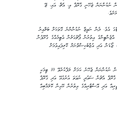
ުން ނުކުންނަން ޖެހޭނީ ގްރޫޕް އީ، އެޗް، އައި، ޖޭ
ަށެވެ.
ދުވަހު އެޓަލާންޓާގަ އެވެ. ދެން ނަތީޖާ ނުކުންނާނެ ގޮތަކަށް ބަލާއިރު
ާޖެންޓީނާގެ އިތުރުން ޕޯޗުގަލުން އެޓީމެއްގެ ގްރޫޕުން
، ޖޯޑަން އަދި އުޒްބެކިސްތާނަށް ކޮލިފައިވުމަށް
އެހިސާބުން ގަދަ 32 ވަނަ ބުރުގައި އިންގްލެންޑުން ނުކުންނަން ޖެހޭނެ ކަމަށް ލަފާކުރެވޭ 10 ޓީމަކީ
ގްރޫޕް އެޗުން ސައުދީ ނުވަތަ އުރުގުއޭ އަދި ގްރޫޕް
ިއާ އަދި އޮސްޓްރިއާގެ އިތުރުން ކޭއިން ކޮލަމްބިއާ