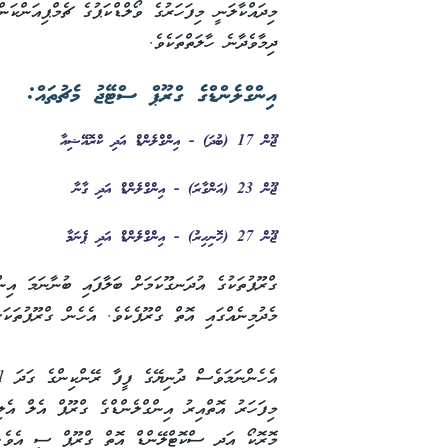
މިދައްކާލަނީ މިފަހަރުގެ ވޯލްޑްކަޕުގެ ޗެމްޕިއަންކަ
ދިމާވެދާނެ ހާލަތްތަކެވެ.
އިންގްލެންޑްގެ ގްރޫޕް ސްޓޭޖު މެޗުތައް:
ޖޫން 17 (ބުދަ) - އިންގްލެންޑް އަދި ކްރޮއޭޝިއާ
ޖޫން 23 (އަންގާރަ) - އިންގްލެންޑް އަދި ގާނާ
ޖޫން 27 (ހޮނިހިރު) - އިންގްލެންޑް އަދި ޕެނަމާ
ގްރޫޕުތަކުގެ އުދަނގޫކަމަށް ބަލާފައި ބުނާނަމަ އިނ
މެދުމިނެއްގައި އޮތް ގްރޫޕެކެވެ. އެހެން ގްރޫޕުތަކ
މިފަހަރު އޮތްއިރު އިންގްލެންޑްގެ ގްރޫޕް އެލް އެލ
މޮރޮކޯ އަދި ސްކޮޓްލޭންޑް އޮތް ގްރޫޕް ސީ އެވެ.