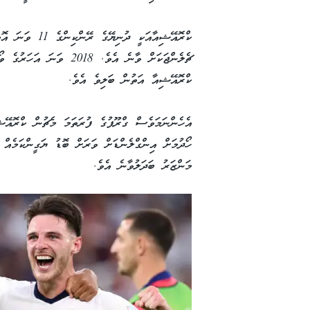
ކްރޮއޭޝިއާއަކީ ދ
ޗެލެންޖަކަށް ވާނެ އެވެ. 8
ކްރޮއޭޝިއާ އަތުން ބަލިވެ އެވެ.
އެހެންނަމަވެސް ގްރޫޕުގެ ފުރަތަމަ މެޗުން ކްރޮއޭޝި
ހޯދުމަށް އިންގްލެންޑަށް ވަރަށް ބޮޑު ޔަގީންކަމެއް
މަންޒަރު ބަދަލުވާނެ އެވެ.