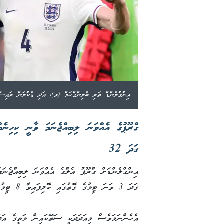
އިންގްލެންޑް ތަރި ބެލިންގްހަމް (ވ)، އަދި ޑެކްލަން ރައި
ގްރޫޕުގެ އެއްވަނަ ލިބިއްޖެނަމަ ވާނީ ކިހިނެއ
ގަދަ 32
އިންގްލެންޑަށް ގްރޫޕު އެލްގެ އެއްވަނަ ލިބިއްޖެނަ
ގަދަ 3 ވަނަ ޓީމުގެ ގޮތުގައި ކޮލިފައިވާ 8 ޓީމުންކުރެ ޓީމަކާ ދެކޮޅަށެވެ.