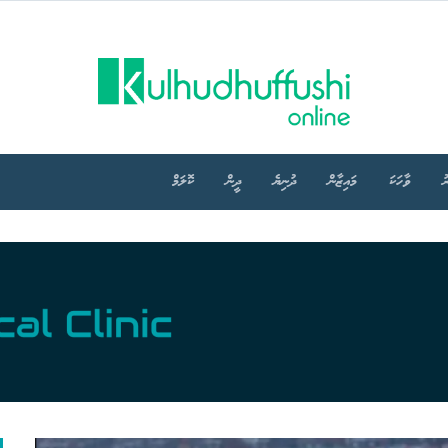
ު
ވާހަކަ
މައިޒާން
ދުނިޔެ
ދީން
ކޮލަމް