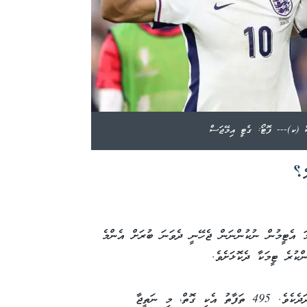
ސް (ކ)--- ފޮޓޯ: ގެޓީ އިމޭޖަސް
ް؟
މަ އެޓީމުން ނުކުންނަން ޖެހޭނީ ދެވަނަ ބުރަށް އެންމެ
އެހެންނަމަވެސް މިއަދަދަކީ ސަތޭކައިން މަތީގެ އަދަދެކެވެ. 495 ތަފާތު އެކި ގޮތް، މި ނަތީޖާ