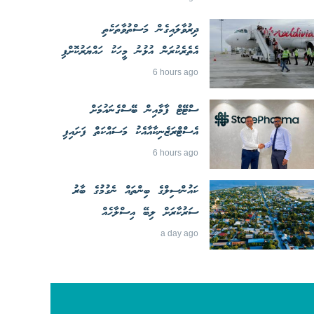
ދިރުވާލައިގެން މަސްތުވާތަކެތި
އެތެރެކުރަން އުޅުނު މީހަކު ހައްޔަރުކޮށްފި
6 hours ago
ސްޓޭޓް ފާމާއިން ބޭސްގެނައުމަށް
އެސްޓްރަޒެނިކާއާއެކު މަސައްކަތް ފަށައިފި
6 hours ago
ކައުންސިލްގެ ބިންތައް ނެގުމުގެ ބާރު
ސަރުކާރަށް ލިބޭ އިސްލާހެއް
a day ago