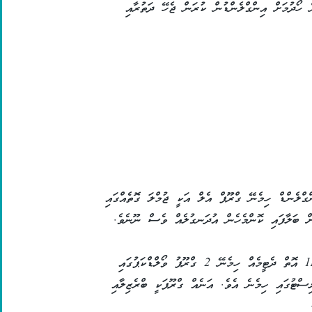
ން ހޯދުމަށް އިންގްލެންޑުން ކުރަން ޖެހޭ ދަތުރާއި
ްގްލެންޑް ހިމެނޭ ގްރޫޕް އެލް އަކީ ޖުމްލަ ގޮތެއްގައި
ަށް ބަލާފައި ކޮންމެހެން އުދަނގުލެއް ވެސް ނޫނެވެ.
އެހެންނަމަވެސް ދުނިޔޭގެ ފީފާ ރޭންކިންގެ ގަދަ 11 އޮތް ދެޓީމެއް ހިމެނޭ 2 ގްރޫޕު ވޯލްޑްކަޕުގައި
ިސްޓުގައި ހިމެނެ އެވެ. އަނެއް ގްރޫޕަކީ ބްރެޒިލާއި