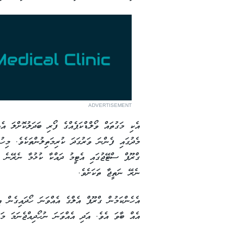
ADVERTISEMENT
އެކި މަގުތައް ވޯލްޑްކަޕެއްގެ ފޯރި ބަދަލުކޮށްލަ އެވ
މެދުގައި ފެންނަ ވަރުގަދަ ކުރިމަތިލުންތަކެވެ. މިހ
ގްރޫޕް ސްޓޭޖުގައި އެޓީމު ދައްކާ ކުޅުމާ ނެރޭނެ ނަ
ނެރޭ ނަތީޖާ ތަކަށެވެ.
އެހެންކަމުން ގްރޫޕް އެލްގެ އެއްވަނަ ހޯދައިގެން އ
އެއް ބާވަ އެވެ. އަދި އެއްވަނަ ނުހޯދިއްޖެނަމަ މަނ