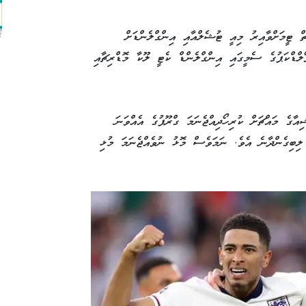
ުނިޔޭގެ ރޭންކިންގެ 11 ވަނަ އޮތް ޓީމަށްވާއިރު މިއީ ޓުޝެލްއާއި އިންގްލެންޑަށް
T
201 ވަނަ އަހަރުގެ ވޯލްޑްކަޕުގެ ސެމީގައި އިންގްލެންޑް ކެޓީ ލޫކާ މޮޑްރިޗާއި
އާގެ މައްޗަށް ކުރިހޯދިއްޖެނަމަ ގްރޫޕުގެ އެއްވަނަ
 ލިބިގެންދާނެ އެވެ. ނަމަވެސް މޮޅު ނުވެއްޖެނަމަ މުޅި