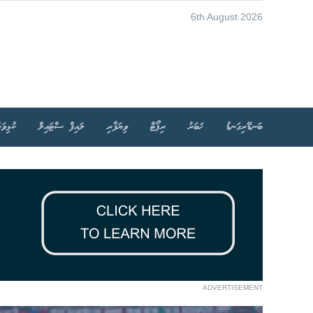
6th August 2026
ބަނޑޭރިގަނޑު
ޚަބަރު
ރިޕޯޓް
ވިޔަފާރި
ލައިފް ސްޓައިލް
ކުޅިވަރ
ADVERTISEMENT