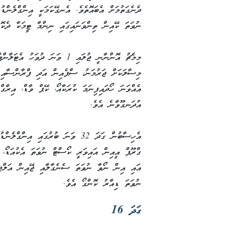
ދެނެގަތުމަށް އެބައޮތެވެ. އެނގޭކަމަކީ އިންގްލެންޑ
ނުވަތަ ކޭއިން ތިންވަނައިގައި ނިންމާ ޓީމަކާ ދެކޮޅ
މިމެޗު އޮންނާނީ ޖުލައި 1 ވަނަ 
މިސާލަކަށް ޖަރުމަނު، ސްޕެއިން އަދި ފްރާންސާއި އ
އެއްވަނަ ހޯދައިފިނަމަ ކުރަކާއޯ، ކޭޕް ވާޑް، އިރާގް
އުދަނގޫވާނެ އެވެ.
ގްރޫޕް އީއިން އައިވަރީ ކޯސްޓް ނުވަތަ އެކުއަޑޯ، 
އައި އިން ނޯވާ ނުވަތަ ސެނެގާލާއި ޖޭއިން އަލްޖީރ
ނުވަތަ ޑިއާރު ކޮންގޯ އެވެ.
ގަދަ 16