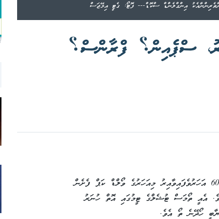
ތުރު، ސްޕެއިން؟ ފްރާންސް؟
T
ފީފާ ވޯލްޑްކަޕުގެ ތަށި އިނގިރޭސިން އުފުލާލިތާ 60 އަހަރުވެފައިވާއިރު މިއަހަރުގެ ވޯލްޑް ކަޕް ފެށެން
ވެ. އެއީ ތޯމަސް ޓުޝެލްގެ ޓީމުގައި އޮތް ހުނަރު
ޔާބީ ހޯދޭނެ ތޯ އެވެ.