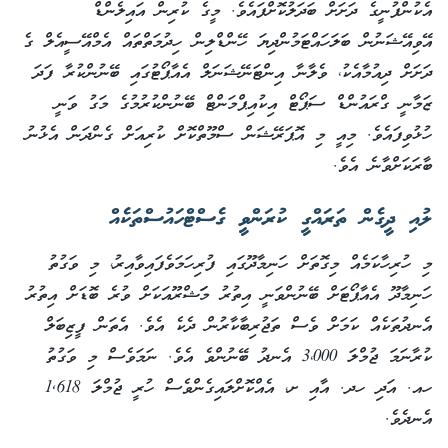
އެކުންފުނީގެ ދަށަށް ބަދަލުކޮށްފައެވެ. މީގެ ކުރިން އައިލެންޑް
އޭވިއޭޝަނުން ބަލަހައްޓަމުންދިޔަ ހޭންޑްލިން ހިދުމަތްތައް އެމްއޭސީއެލް ގެ
ދަށަށް ދިއުމާއެކު، ވެލާނާ އިންޓަނޭޝަނަލް އެއާޕޯޓުގައި ބޭނުންކުރާ ފަދަ
ޒަމާނީ ގްރައުންޑް ސަޕޯޓް އިކުއިޕްމަންޓް ބޭނުންކުރުމުގެ މަގު ވަނީ
ހުޅުވިފައެވެ. މިއީ މި އޮޕަރޭޝަން ސްމޫތްކޮށް ކުރިއަށް ގެންދަން އެޅުނު
ބާރަކަށްވާނެ އެވެ.
ލުއި ދީގެން ތަރައްގީ ކުރަންވީ ގެސްޓްހައުސްތަކެއް
މި ހުރިހާކަމެއް މިގޮތަށް ހަނިމާދޫގައި ފުރިހަމަވެފައިވާއިރު، މި ވަގުތު
ހަނިމާދޫ އެއާޕޯޓަށް ބޭނުންވަނީ އިތުރު މަަޝްރޫއަކަށް ވުރެ ބޮޑަށް އިތުރު
އެނދުތަކެއް ކަމަށް ވެސް ތަޖުރިބާކާރުން ދެކެ އެވެ. އެތަން ފީޒިބަލް
ކުރާނަމަ ޖުމްލަ 3،000 އެނދު ބޭނުންވެ އެވެ. ނަމަވެސް މި ވަގުތު
ހއ. އަދި ހދ. އާއި ށ، އެއްކޮށްލައިގެންވެސް ހުރީ ޖުމްލަ 1,618
އެނދެވެ.