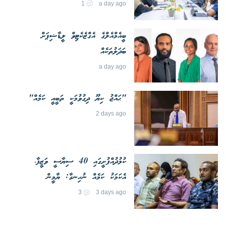
1
a day ago
ބީއެމްއެލްގެ އެގްޒެކެޓިވް ލީޑާޝިޕަށް
ބަދަލުތަކެއް
a day ago
"ޙައްޖު ކިޔޫ ދިގުވުމަކީ ތަބީއީ ކަމެއް"
2 days ago
ކުޅުދުއްފުށީގައި 40 ސިޔާސީ ވަޒީފާ،
އެކަމަކު ކަމެއް ނުހިނގާ: ޔާމީން
3
3 days ago