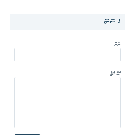
1 ކޮމެންޓް
ނަން
ކޮމެންޓް