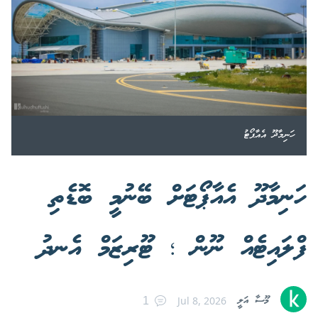
ހަނިމާދޫ އެއާޕޯޓު
ހަނިމާދޫ އެއާޕޯޓަށް ބޭނުމީ ބޮޑެތި
ފްލައިޓެއް ނޫން ؛ ޓޫރިޒަމް އެނދު
މޫސާ އަލީ
Jul 8, 2026
1