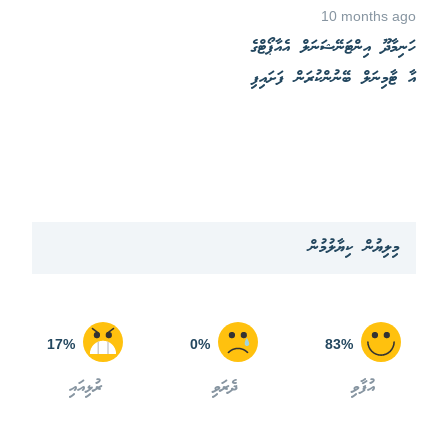
10 months ago
ހަނިމާދޫ އިންޓަނޭޝަނަލް އެއާޕޯޓްގެ
އާ ޓާމިނަލް ބޭނުންކުރަން ފަށައިފި
މިލިޔުން ކިޔާލުމުން
17%
0%
83%
އުފާވި
ދެރަވި
ރުޅިއައި