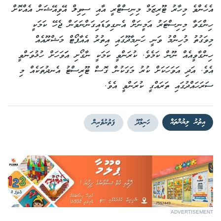
އެހެންވެ މިހާރު ޓޫރިޒަމް މިނިސްޓްރީ އާއި ސިވިލް އޭވިއޭޝަން އެއްކޮށް
ހިންގަވާ މިނިސްޓަރު އަމީނަށް އެނގިވަޑައިގަންނަވަން ޖެހޭ ކަމަކީ
މިވަގުތު މުހިންމު ވަނީ ހަނިމާދޫގައި އިތުރު އެއާޕޯޓް މަޝްރޫއެއް
ހިންގާވީއެއް ނޫން ކަމެވެ. ކުރަންވީ ކަމަކީ ނާގޯށި އަަވަހަށް ހުޅުވަންވީ
އެވެ. އަދި އަވަހަކަށް ކުރު މަގަކުން ގޮސް ޓޫރިސްޓު އެނދުތަކެއް މި
ސަރަހައްދުގައި ތަރައްގީ ކުރަންވީ އެވެ.
އިތުރު ލިޔުންތައް
ހަނިމާދޫ
ފަތުރުވެރިން
ADVERTISEMENT