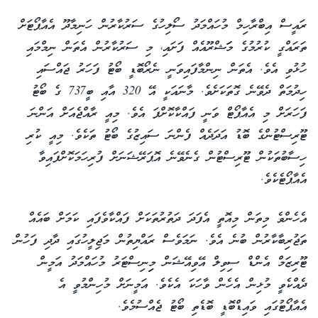
ރައީސް އިބްރާހިމް މުހައްމަދު ސޯލިހުގެ ސަރުކާރުން ހަނިމާދޫ އެއާޕޯޓަށް
ތަރައްގީ ކުރުމުގެ މަަޝްރޫއެއް ފަށައި، މި ސަރުކާރުން އެތަން ނިމްމައި
ހުޅުވި އެވެ. އެތަން ނިންމާފައިވަނީ ނެރޯބޮޑީ ބޯޓު ފަހަރު ޖައްސައި
ހިދުމަތް ދެވޭނެ ގޮތަކަށެވެ. މާނައަކީ އޭ 320 އާއި ބީ737 ގެ ބޯޓު
ފަހަރަށް މި އެއާޕޯޓް ވަނީ ފައްކާކޮށްފަ އެވެ. މިއީ ރާއްޖެއަށް އަންނަ
ޓޫރިސްޓުންގެ ބޮޑު އަދަދެއް ފެންނަ ސައިޒުގެ ބޯޓު ތަކެވެ. މިއީ ކުރި
ހިސާބުތަކުން ޓޫރިސްޓުން ގެނެވޭނެ އޮޕަރޭޝަނަށް ފުރިހަމަކޮށްފައިވާ
އެއާޕޯޓެކެވެ.
އެހެންވެ މިތަން މިއޮތީ އެފަދަ ދަތުރުތަކަށް ފައްކާވެފައި ކަމަށް ބައެއް
ތަޖުރިބާކާރުން ބުނެ އެވެ. ނަމަވެސް ރައްޔިތުން މަޖިލީހުގައި ދާދި ފަހުން
ޓޫރިޒަމް އެންޑް ސިވިލް އޭވިއޭޝަން މިިނިސްޓަރު މުހައްމަދު އަމީން
ދެއްކެވީ މުޅިން އެހެން ވާހަކަ އެކެވެ. އަމީނަށް މުހިންމުވީ އެ
އެއާޕޯޓުގައި ވައިޑްބޮޑީ ބޮޑެތި ބޯޓު ޖެއްސުމެވެ.