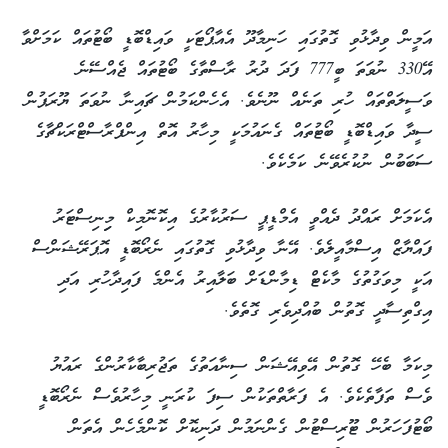
އަމީން ވިދާޅުވި ގޮތުގައި ހަނިމާދޫ އެއާޕޯޓަކީ ވައިޑްބޮޑީ ބޯޓުތައް ކަމަށްވާ
އޭ330 ނުވަތަ ބީ777 ފަދަ ދުރު ރާސްތާގެ ބޯޓުތައް ޖެއްސޭނެ
ވަސީލަތްތައް ހުރި ތަނެއް ނޫނެވެ. އެހެންކަމުން ޗައިނާ ނުވަތަ ޔޫރަޕުން
ސީދާ ވައިޑްބޮޑީ ބޯޓުތައް ގެނައުމަކީ މިހާރު އޮތް އިންފްރާސްޓްރަކްޗާގެ
ސަބަބުން ނުކުރެވޭނެ ކަމެކެވެ.
އެކަމަށް ރައްދު ދެއްވީ އެމްޑީޕީ ސަރުކާރުގެ އިކޮނޮމިކް މިިނިސްޓަރު
ފައްޔާޒް އިސްމާއީލެވެ. އޭނާ ވިދާޅުވި ގޮތުގައި ނެރޯބޮޑީ އޮޕަރޭޝަންސް
އަކީ މިވަގުތުގެ މާކެޓް ޑިމާންޑަށް ބަލާއިރު އެންމެ ފައިދާހުރި އަދި
އިގްތިސާދީ ގޮތުން ބުއްދިވެރި ގޮތެވެ.
މިކަމާ ބެހޭ ގޮތުން އޭވިއޭޝަން ސިނާއަތުގެ ތަޖުރިބާކާރުންގެ ރައުޔު
ވެސް ތަފާތެކެވެ. އެ ފަރާތްތަކުން ސިފަ ކުރަނީ މިހާރުވެސް ނެރޯބޮޑީ
ބޯޓުފަހަރުން ޓޫރިސްޓުން ގެންނަމުން ދަނިކޮށް ކޮންމެހެން އެތަން