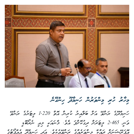
މިހާރު ހުރި މިންވަރުން ހަނިމާދޫ ހިންގޭނެ
ހަނިމާދޫގެ ރަންވޭ އަށް ބަލާއިރު ކުރިން އޮތް 1,220 މީޓަރުގެ ރަންވޭ
ވަނީ 2,465 މީޓަރަށް ދިގުކޮށްފަ އެެވެ. މާނައަކީ މިއީ ނެރޯބޮޑީ
އޮޕަރޭޝަނަށް ދައްކާ މިންވަރެއްގެ ރަންވޭއެކެވެ. އަދި ހަނިމާދޫ އެއާޕޯޓުގެ