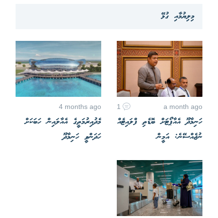
މިލިޔުމާއި ގުޅޭ
4 months ago
1
a month ago
ހަނިމާދޫ އެއާޕޯޓަށް ބޮޑެތި ފްލައިޓެއް
މެދުއިރުމަތީގެ އެއާލައިން ހަބަކަށް
ނުޖެއްސޭނެ: އަމީން
ހަދަންވީ ހަނިމާދޫ