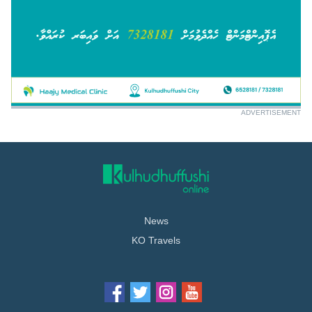
ADVERTISEMENT
News
KO Travels