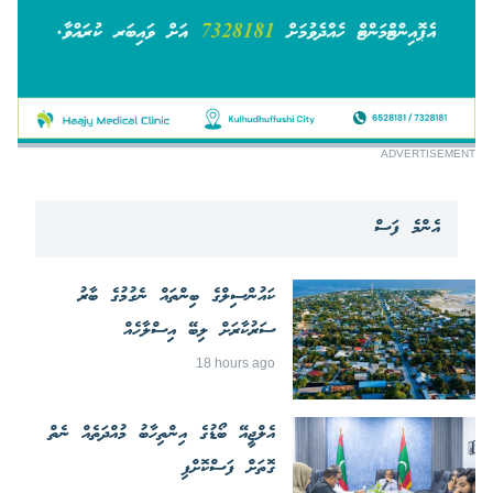
ADVERTISEMENT
އެންމެ ފަސް
ކައުންސިލްގެ ބިންތައް ނެގުމުގެ ބާރު
ސަރުކާރަށް ލިބޭ އިސްލާހެއް
18 hours ago
އެލްޖީއޭ ބޯޑުގެ އިންތިހާބު މުއްދަތެއް ނެތް
ގޮތަށް ފަސްކޮށްފި