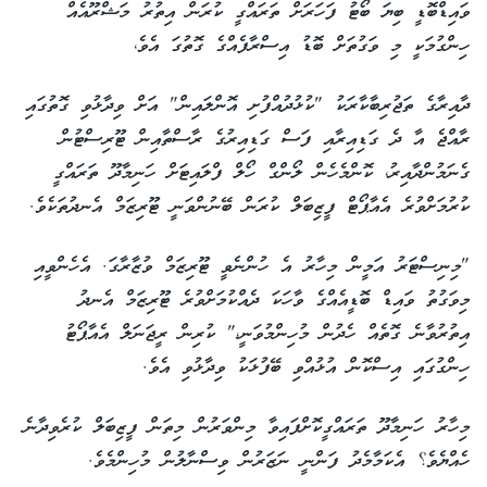
ވައިޑްބޮޑީ ބިޔަ ބޯޓު ފަހަރަށް ތަރައްގީ ކުރަން އިތުރު މަޝްރޫއެއް
ހިންގުމަކީ މި ވަގުތަށް ބޮޑު އިސްރާފެއްގެ ގޮތުގަ އެވެ،
ދާއިރާގެ ތަޖުރިބާކާރަކު "ކުޅުދުއްފުށި އޮންލައިން" އަށް ވިދާޅުވި ގޮތުގައި
ރާއްޖެ އާ ދެ ގަޑިއިރާއި ފަސް ގަޑިއިރުގެ ރާސްތާއިން ޓޫރިސްޓުން
ގެނަމުންދާއިރު، ކޮންމެހެން ލޯންގް ހޯލް ފްލައިޓަށް ހަނިމާދޫ ތަރައްގީ
ކުރުމަށްވުރެ އެއާޕޯޓް ފީޒިބަލް ކުރަން ބޭނުންވަނީ ޓޫރިޒަމް އެނދުތަކެވެ.
"މިނިސްޓަރު އަމީން މިހާރު އެ ހުންނެވީ ޓޫރިޒަމް ވުޒާރާގަ. އެހެންވީއި
މިވަގުތު ވައިޑް ބޮޑީއެއްގެ ވާހަކަ ދެއްކުމަށްވުރެ ޓޫރިޒަމް އެނދު
އިތުރުވާނެ ގޮތެއް ހެދުން މުހިންމުވަނީ،" ކުރިން ރީޖަނަލް އެއާޕޯޓު
ހިންގުގައި އިސްކޮން އުޅުއްވި ބޭފުޅަކު ވިދާޅުވި އެވެ.
މިހާރު ހަނިމާދޫ ތަރައްގީކޮށްފައިވާ މިންވަރުން މިތަން ފީޒިބަލް ކުރެވިދާނެ
ހެއްޔެވެ؟ އެކަމާމެދު ފަންނީ ނަޒަރުން ވިސްނާލުން މުހިންމެވެ.