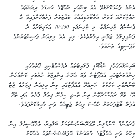
އެންމެ ފާހަގަކޮށްލެވޭ އެއް ބިނާއަކީ ރާއްޖޭގެ ކަނޑުގެ ދިރުންތައް
ރަމްޒުކޮށްދޭ ގޮތަށް، އެމްބޯމަޑިއެއްގެ ބައްޓަމަށް ފަރުމާކޮށްފައިވާ އާ
ޕެސެންޖާ ޓާމިނަލެވެ. މި ޓާމިނަލަކީ 10,230 އަކަމީޓަރުގެ ދެ
ފަންގިފިލާގެ ޒަމާނީ އިމާރާތެކެވެ. މިއީ އެއް މިލިއަން ފަސިންޖަރުންގެ
ކެޕޭސިޓީގެ ތަނެކެވެ.
ބައިނަލްއަގުވާމީ ނެރޯބޮޑީ ފްލައިޓުތައް ދެމެހެއްޓެނިވި ގޮތެއްގައި
ހިންގުމަށްޓަކައި އެއާޕޯޓުން ތެޔޮ އެޅޭނެ އިންތިޒާމު ހުރުމަކީ ކޮންމެހެން
ބޭނުންތެރި ކަމެކެވެ. ހަނިމާދޫ އެއާޕޯޓުގައި ތިން މިލިއަން ލީޓަރުގެ ޖެޓް
އޭ1 ތެޔޮ ރައްކާކުރެވޭނެ ތިން ތާނގީ ހިމެނޭ ފިއުލް ފާމެއް އަދި ތެޔޮ
އުފުލާ ބޯޓުފަހަރަށް ހާއްސަ ފިއުލް ޖެޓީއެއް ވަނީ ގާއިމުކޮށްފައެވެ.
ގްރައުންޑް ހޭންޑްލިން އޮޕަރޭޝަންސްތަކަށް ބަލާއިރު، އެމްއޭސީއެލް އިން
މިހާރު ވަނީ އެއާޕޯޓުގެ ގްރައުންޑް އޮޕަރޭޝަންސްތައް އެއްކޮށް