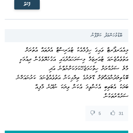
ފޮނުވާ
ބޮޑުމުހަންމަދު ކަލޭފާނު
މިއެއަރޕޯރޓް ވައިގަ ހިފުމާއެކު ޓުއަރިސްޓް އެދުތައް އުތުރަށް
އަތުވެއްޖެނަމަ ޓުއަރިޒަމް މިސަރަހައްދުގައި އަގުހެޔޮވެގެން ދިއުމަކީ
މާލެ ސަރުކާރަށް ހިތްހަމަޖެހޭކަމަކަށްނުވާނެ އަދި
ބޮޑުތިލަދުންމައްޗަށް ޑޮލަރުގެ ތިޔާގިކަން އަތުވެއްޖެނަމަ ކަރުނައަޅާނެ
ބަޔަކު އެބަތިބި އެހެންވީމަ އެކަން ވިޔަކަ ނުދޭނެ މާފިއާ
ސަރުކާރުތަކުން
5
31