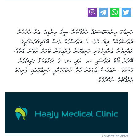
ހަނިމާދޫ އިންޓަނޭޝަނަލް އެއާޕޯޓުން ސީދާ އިންޑިއާ އަށް އުދުހުނު
ދުވަސްތަކެއް ދިޔަ އެވެ. އެ ދުވަސްވަރު ވެސް ބޮޑުތިލަދުންމަތީގެ
ރައްޔިތުން އުންމީދުކުރީ ހަނިމާދޫން ފުރައިގެން ބޭރަށް ދެވޭނެ ގޮތެެވެ.
ބޭރުން ބޯޓު ޖައްސައި ހއ. އަދި ހދ. ގެ ރަށްތަކަށް ފައިދާވާނެ
ގޮތެކެވެ. ނަމަވެސް އެކަމަށް އޮތް ހުރަހަކަށްވީ ހަނިމާދޫގައި ފުރިހަމަ
އެއާޕޯޓެއް ނުހެދުމެވެ.
ADVERTISEMENT