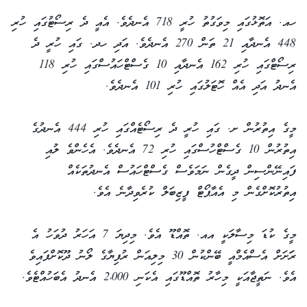
ހއ. އަތޮޅުގައި މިވަގުތު ހުރީ 718 އެނދެވެ. އެއީ ދެ ރިސޯޓުގައި ހުރި
448 އެނދާއި 21 ތަން 270 އެނދެވެ. އަދި ހދ. ގައި ހުރީ ދެ
ރިސޯޓްގައި ހުރި 162 އެނދާއި 10 ގެސްޓްހައުސްގައި ހުރި 118
އެނދު އަދި އެއް ހޮޓަލުގައި ހުރި 101 އެނދެވެ.
މީގެ އިތުރުން ށ. ގައި ހުރީ ދެ ރިސޯޓެއްގައި ހުރި 444 އެނދުގެ
އިތުރުން 10 ގެސްޓްހުސްގައި ހުރި 72 އެނދެވެ. އެހެންވެ ލުއި
ފައިނޭންސިން ދީގެން ނަމަވެސް ގެސްޓްހައުސް އެނދުތަކެއް
އިތުރުކޮށްގެން މި އެއާޕޯޓް ފީޒިބަލް ކުރެވިދާނެ އެވެ.
މީގެ ކުޑަ މިސާލަކީ އއ. ތޮއްޑޫ އެވެ. މިދިޔަ 7 އަހަރު ދުވަހު އެ
ރަަށަށް އެސްއެމްއީ ބޭންކުން 30 މިލިއަން ރުފިޔާގެ ލޯނު ދޫކޮށްފައިވެ
އެވެ. ނަތީޖާއަކީ މިހާރު ތޮއްޑޫގައި އެކަނި 2،000 އެނދު އެބަހުއްޓެވެ.