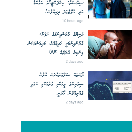
ސިޔާސަތު: އިންފަންޓީނޯގެ އަގުބޮޑު
އަދި ނުފޫޒުގަދަ ދިރިއުޅުން!
10 hours ago
ދުނިޔޭގެ ގާތުންދިނުމުގެ ހަފުތާ:
ގާތުންދިނުމަކީ ހަދިޔާއެއް، މައިވަންތަކަން
މިނެކިރާ އާލަތެއް ނޫން!
2 days ago
ދޯންޏެއް ސަލާމަތްކުރަން އުޅުނު
ސިފައިންގެ މީހަކާއި ފުލުހަކާއި ކައްޕި
ގެއްލިއްގެން ހޯދަނީ
2 days ago