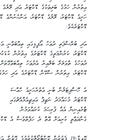
އިތުރުން ހަމުގެ ބަލިތަކުގެ ޑޮކްޓަރު އަދި ލޮލުގެ ޑ
ހަށީގެ ޑޮކްޓަރު، ލޮލުގެ ޑޮކްޓަރު، އަންހެނުންގެ ޑ
ޑޮކްޓަރެކެވެ.
އަދި ބުރާސްފަތި ދުވަހު އޯޕީޑީގައި ތިއްބަވާނީ އަނ
ޑޮކްޓަރު، ކަރުންމަތީގެ ޑޮކްޓަރުގެ އިތުރުން ކުޑަކުދ
ދުވަހުގެ ތާވަލަށް ބަލާއިރު އެދުވަހު ތިއްބަވާގޮތަށ
ޑޮކްޓަރު، އިތުރުން ސްކޭން ޑޮކްޓަރުގެ އަދި ހަމުގެ
އެ ހޮސްޕިޓަލުން ބުނީ އެތެރެހަށީގެ ހާއްސަ
ޑޮކްޓަރު މުހައްމަދު ނަޒީފް އައިޖީއެމްއެޗުގައި
ޓްރެއިނިން އެއް ފުރިހަމަ ކުރައްވަމުން
ގެންދަވާތީ ކުރިއަށް އޮތް ދެ ހަފްތާވެސް އެ ޑޮކްޓަރ
ކޮވިޑް-19 ފެތުރުން ކޮންޓްރޯލްކުރުމުގެ ގޮތުނ