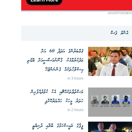
ADVERTISEMEN
އެންމެ ފަސް
މެމްބަރުންގެ އަދަދު 60 އަށް
މަދުކުރުމާއެކު، ގާނޫނުއަސާސީއަށް ބޮޑެތި
އިސްލާހުތަކެއް ގެންނަންޖެހޭ
in 3 hours
މަސްތުވާތަކެއްޗާއި އެކު ކުޅުދުއްފުށިން
ހަތަރު މީހަކު ހައްޔަރުކޮށްފި
in 2 hours
ފީފާގެ ރައީސްކަމުގެ ބާރާއި ދުނިޔެވީ