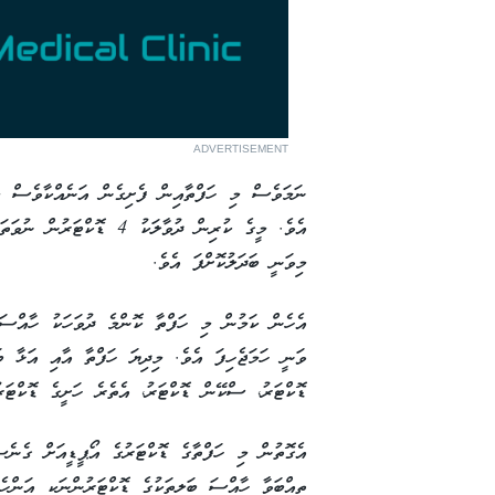
ADVERTISEMENT
ނަމަވެސް މި ހަފްތާއިން ފެށިގެން އަނެއްކާވެސް މި
މިވަނީ ބަދަލުކޮށްފަ އެވެ.
ވަނީ ހަމަޖެހިފަ އެވެ. މިދިޔަ ހަފްތާ އާއި އަޅާ ބ
ޑޮކްޓަރު، ސްކޭން ޑޮކްޓަރު، އެތެރެ ހަށީގެ ޑޮކްޓަ
އެގޮތުން މި ހަފްތާގެ ޑޮކްޓަރުގެ އޯޕީޑީއަށް ގެނެސް
ތިއްބަވާ ހާއްސަ ބަލިތަކުގެ ޑޮކްޓަރުންނަކީ އަންހެ