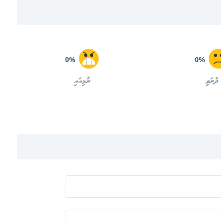
0%
0%
ދެރަވި
ރުޅިއައި