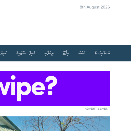
8th August 2026
ބަނޑޭރިގަނޑު
ޚަބަރު
ރިޕޯޓް
ވިޔަފާރި
ލައިފް ސްޓައިލް
ކުޅިވަރ
ADVERTISEMENT