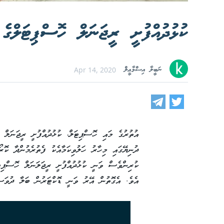
ކުޅުދުއްފުށީ ރީޖަނަލް ހޮސްޕިޓަލްގެ 
ނަބީލާ އިސްމާޢީލް
Apr 14, 2020
އުތުރުގެ މައި ހޮސްޕިޓަލް، ކުޅުދުއްފުށީ ރީޖަނަލް ހ
ކުރިންވެސް ވަނީ ކުޅުދުއްފުށީ ރީޖަލަނަލް ހޮސްޕިޓަ
އެވެ. އެގޮތުން އޭރު ވަނީ ޑޮކްޓަރުން ބަލާ ދުވަސްތ