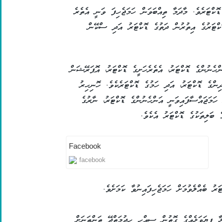
ޮކްޓަރެވެ. މާދަމާ ތިއްބަވަން ހަމަޖެހިފަ ވަނީ އެތެރެ
ޮކްޓަރުގެ އިތުރުން ދަތުގެ ޑޮކްޓަރު އަދި ސްކޭން
ްހެނުންގެ ޑޮކްޓަރު، އެތެރެހަށީގެ ޑޮކްޓަރު، އޮޕަރޭޝަން
ިންގެ ޑޮކްޓަރު، އަދި ހަމުގެ ޑޮކްޓަރެކެވެ. ހޮނިހިރު
ް ހަމަޖައްސާފައިވަނީ އަންހެނުންގެ ޑޮކްޓަރު، ނާރުގެ
 ބަލިތަކުގެ ޑޮކްޓަރު އެކެވެ.
Facebook
facebook
ު ބެއްލެވުމަށް ހަމަޖެހިފައިނުވާ ކަމަށެވެ.
ް އަޅާ ފިޔަވަޅެއްގެ ގޮތުން ސިއްހީ ހިދުމަތްދޭ ތަންތަނަށް