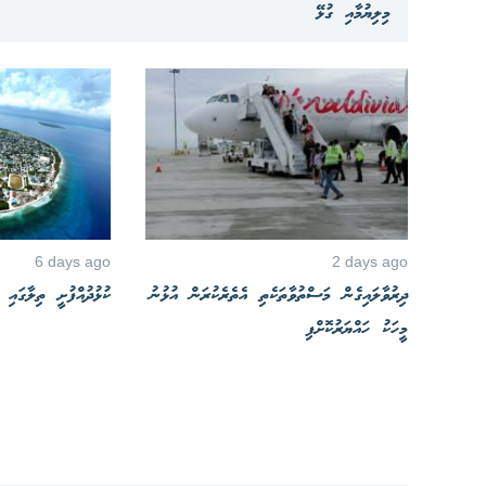
މިލިޔުމާއި ގުޅޭ
6 days ago
2 days ago
ދިރުވާލައިގެން މަސްތުވާތަކެތި އެތެރެކުރަން އުޅުނު
ކުޅުދުއްފުށީ ތިލާގައި
މީހަކު ހައްޔަރުކޮށްފި