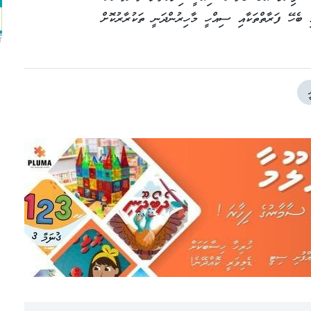
 ބެހޭ ފަރާތްތަކާއި ސިއްހީ މާހިރުންދަނީ ތަކުރާރުކޮށް
T