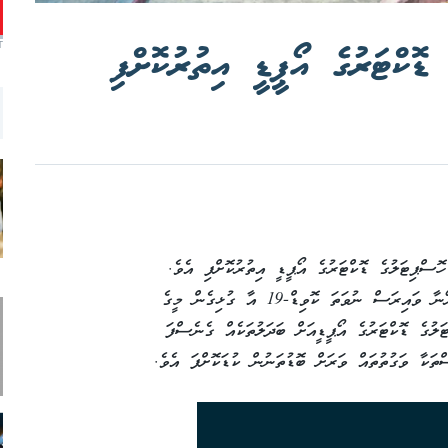
ޑޮކްޓަރުގެ އޯޕީޑީ އިތުރުކޮށްފި
T
ޮސްޕިޓަލުގެ ޑޮކްޓަރުގެ އޯޕީޑީ އިތުރުކޮށްފި އެވެ.
ދުނިޔޭގައި މިހާރު ހަލުވިކަމާއެކު ފެތުރެމުންދާ ކޮރޯނާ ވައިރަސް ނުވަތަ ކޮވިޑް-19 އާ ގުޅިގެން މީގެ
ލުގެ ޑޮކްޓަރުގެ އޯޕީޑީއަށް ބަދަލުތަކެއް ގެނެސްފަ
ަކާ ވަގުތުތައް ވަރަށް ބޮޑުތަނުން ކުޑަކޮށްފަ އެވެ.