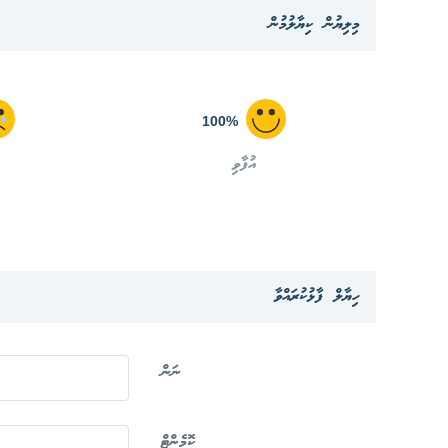
މިލިޔުން ކިޔާލުމުން
100%
އުފާވި
ހިޔާލް ފާޅުކުރައްވާ
ނަން
ކޮމެންޓް