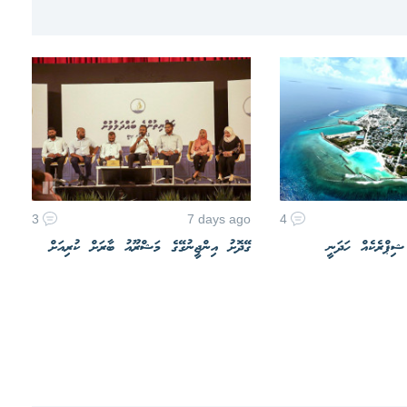
3
7 days ago
4
 ޝިޕްރެކެއް ހަދަނީ
ގޭދޮށު އިންޖީނުގޭގެ މަޝްރޫއު ބާރަށް ކުރިއަށް