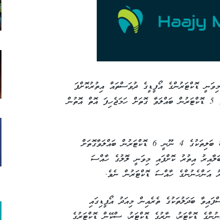
ވަނީ ޑޮކްޓަރުންގެ އޯފީޑީގެ ދުވަސްތައް އިތުރުކޮށްފަ
އެވެ. މީގެ ކުރިން ދުވާލަކު 4 ޑޮކްޓަރުން ނުވަތަ 5 ޑޮކްޓަރުން ބައްލަވާ ގޮތަށް ހަމަޖެހިފަ އޮތް އޮތުން
އެހެން ކަމުން މި ހަފްތާ ކޮންމެ ދުވަހަކު ހާއްސަ ބަލިތަކުގެ 4 ނޫނީ 6 ޑޮކްޓަރުން ބައްލަވާގޮތަށް
ަލާއިރު އިތުރު ކޮށްފައި މިވަނީ ލޮލުގެ ހާއްސަ
ރު އަންހެނުންގެ ހާއްސަ ޑޮކްޓަރުން ނެވެ.
ފައިވާ ބަދަލުތަކުގެ ތެރެއިން މިއަދު އޯޕީޑިގައި
ނުންގެ ޑޮކްޓަރު، ނާރުގެ ޑޮކްޓަރު، ސްކޭން ޑޮކްޓަރުގެ