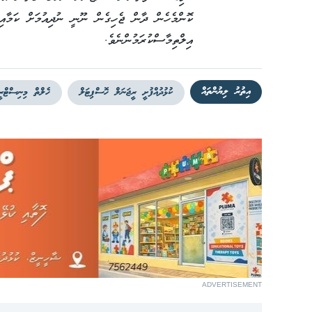
ކޮންމެހެން ދާން ޖެހިގެން ނޫނީ ނުދިއުމަށް ކަމާއި
އިލްތިމާސްކުރަމުންނެވެ.
އިތުރު ލިޔުންތައް
ކުޅުދުއްފުށީ ރީޖަނަލް ހޮސްޕިޓަލް
ހެލްތް މިނިސްޓްރީ
ADVERTISEMENT