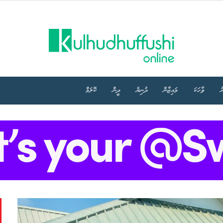
ު
ވާހަކަ
މައިޒާން
ދުނިޔެ
ދީން
ކޮލަމް