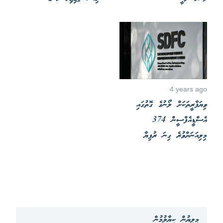
4 years ago
ވިޔަފާރީތަކަށް ލޯނުގެ ގޮތުގައި
އެސްޑީއެފްސީން 374
މިލިއަނަށްވުރެ ގިނަ ރުފިޔާ
މިލިޔުން ކިޔާލުމުން