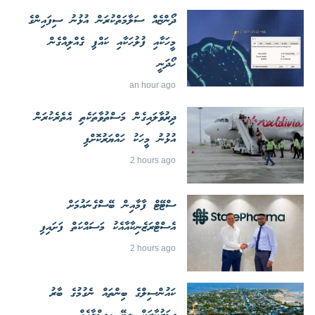
ދޯންޏެއް ސަލާމަތްކުރަން އުޅުނު ސިފައިންގެ
މީހަކާއި ފުލުހަކާއި ކައްޕި ގެއްލިއްގެން
ހޯދަނީ
an hour ago
ދިރުވާލައިގެން މަސްތުވާތަކެތި އެތެރެކުރަން
އުޅުނު މީހަކު ހައްޔަރުކޮށްފި
2 hours ago
ސްޓޭޓް ފާމާއިން ބޭސްގެނައުމަށް
އެސްޓްރަޒެނިކާއާއެކު މަސައްކަތް ފަށައިފި
2 hours ago
ކައުންސިލްގެ ބިންތައް ނެގުމުގެ ބާރު