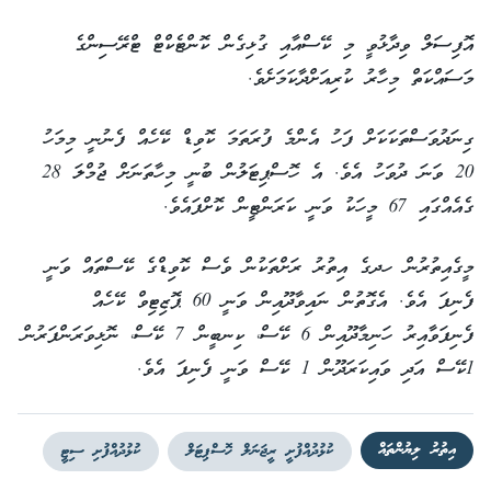
އޮފިސަލް ވިދާޅުވީ މި ކޭސްއާއި ގުޅިގެން ކޮންޓެކްޓް ޓްރޭސިންގެ
މަސައްކަތް މިހާރު ކުރިއަށްދާކަމަށެވެ.
ގިނަދުވަސްތަކަކަށް ފަހު އެންމެ ފުރަތަމަ ކޮވިޑް ކޭހެއް ފެނުނީ މިމަހު
20 ވަނަ ދުވަހު އެވެ. އެ ހޮސްޕިޓަލުން ބުނީ މިހާތަނަށް ޖުމްލަ 28
ގެއެއްގައި 67 މީހަކު ވަނީ ކަރަންޓީން ކޮށްފައެވެ.
މީގެއިތުރުން ހދގެ އިތުރު ރަށްތަކުން ވެސް ކޮވިޑްގެ ކޭސްތައް ވަނީ
ފެނިފަ އެވެ. އެގޮތުން ނައިވާދޫއިން ވަނީ 60 ޕޮޒިޓިވް ކޭހެއް
ފެނިފަވާއިރު ހަނިމާދޫއިން 6 ކޭސް، ކިނބީން 7 ކޭސް، ނޮޅިވަރަންފަރުން
1ކޭސް އަދި ވައިކަރަދޫން 1 ކޭސް ވަނީ ފެނިފަ އެވެ.
އިތުރު ލިޔުންތައް
ކުޅުދުއްފުށީ ރީޖަނަލް ހޮސްޕިޓަލް
ކުޅުދުއްފުށި ސިޓީ