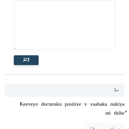
ފޮނުވާ
މމަ
Keeveyo doctaraku positive v vaahaka nukiya
mi thibeެ