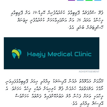
ފުލޫ ސާމްޕަލެއް ޕޮޒިޓިވްވެ ކުޅުދުއްފުށިން ކޮވިޑް-19 އަށް ޕޮޒިޓިވްވި
މީހުންގެ އަދަދު 26 އަށް އަރާފައިވާކަމަށް ކުޅުދުއްފުށީ ރީޖަނަލް
ހޮސްޕިޓަލުން ބުނެފި އެވެ.
ADVERTISEMENT
ކޭއޯއަށް މައުލޫމާތު ދެމުން އޮފިޝަލަކު ވިދާޅުވީ މިއަދު ޕޮޒިޓިވްވެފައިވަނީ
ރޯގާގެ އަލާމަތްތައް ހުރެގެން ފުލޫ ކުލިނިކަށް ދެއްކި މީހެއް ކަމަށެވެ. އެ
މީހާއަކީ ވަރަށް ފަހުން މާލެ ދަތުރުކޮށްފައިވާ ފަރާތެއް ކަމަށްވެސް
އޮފިސަލް ވިދާޅުވި އެވެ.