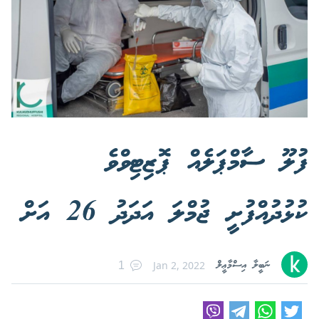
ފުލޫ ސާމްޕަލެއް ޕޮޒިޓިވްވެ
ކުޅުދުއްފުށީ ޖުމްލަ އަދަދު 26 އަށް
ނަބީލާ އިސްމާޢީލް
Jan 2, 2022
1