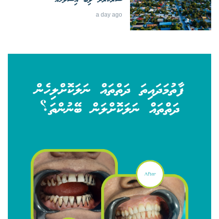
ސަރުކާރަށް ލިބޭ އިސްލާހެއް
a day ago