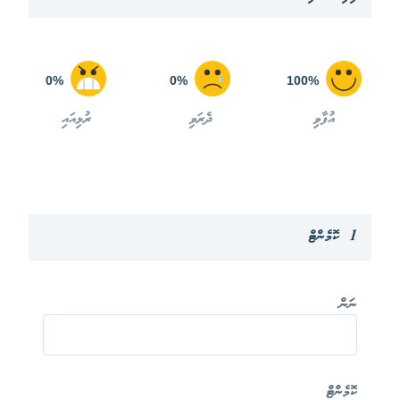
0%
0%
100%
އުފާވި
ދެރަވި
ރުޅިއައި
1 ކޮމެންޓް
ނަން
ކޮމެންޓް