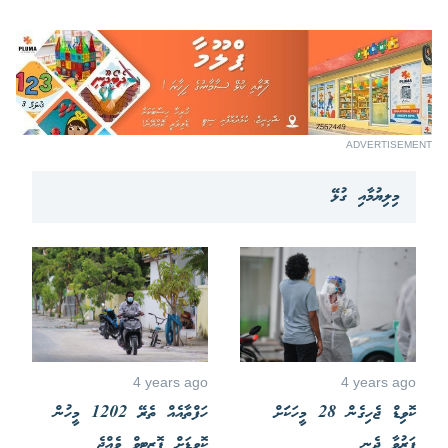
ADVERTISEMENT
މިލިޔުމާއި ގުޅޭ
4 years ago
4 years ago
ކޮވިޑް ޖެހިގެން 28 މީހަކަަށް
ހަފްތާއެއް ތެރޭ 1202 މީހުން
ފަރުވާ ދެނީ
ކޮވިޑަށް ޕޮޒިޓިވް ވެއްޖެ