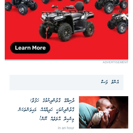
ADVERTISEMENT
އެންމެ ފަސް
ދުނިޔޭގެ ގާތުންދިނުމުގެ ހަފުތާ:
ގާތުންދިނުމަކީ ހަދިޔާއެއް، މައިވަންތަކަން
މިނެކިރާ އާލަތެއް ނޫން!
in an hour