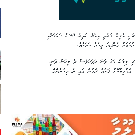
ހެލްތް ޕްރޮޓެކްޝަން އެޖެންސީ (އެޗްޕީއޭ) އިން ބުނީ އެމީހާ މަރުވީ އިއްޔެ ހަވީރު 5:40 ގަކަމަށާއި
ކަޒަށް ގެންދިޔަ މީހެއް ކަމަށެވެ.
މިއީ ރާއްޖޭގެ 297 ވަނަ ކޮވިޑް މަރެވެ. ކޮވިޑްގައި މިމަހު 26 ވަނަ ދުވަހުވެސް ދެ މީހުން ވަނީ
 އެޑްމިޓްކޮށް ފަރުވާ ދެމުން އައި ދެ މީހުންނެވެ.