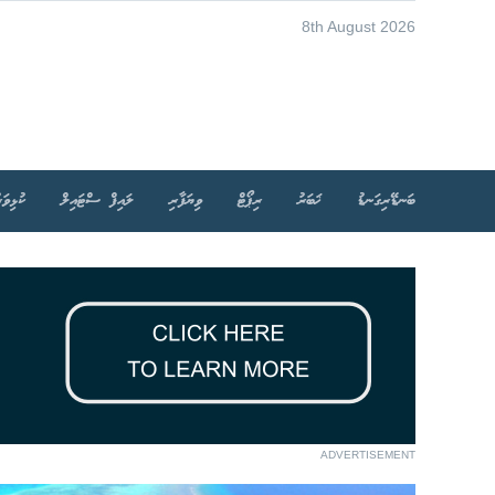
8th August 2026
ބަނޑޭރިގަނޑު
ޚަބަރު
ރިޕޯޓް
ވިޔަފާރި
ލައިފް ސްޓައިލް
ކުޅިވަރ
ADVERTISEMENT