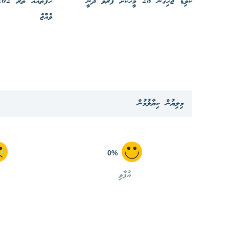
ކޮވިޑް ޖެހިގެން 28 މީހަކަަށް ފަރުވާ ދެނީ
ވެއްޖެ
މިލިޔުން ކިޔާލުމުން
0%
އުފާވި