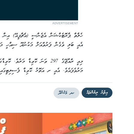
ADVERTISEMENT
އެއީ ބަލި ވެގެން ފަރުވާއަށް މަކުނުދޫ ސިއްހީ މަރު
މަރުވެފައެވެ. އެއީ ށ އަތޮޅު ކޮވިޑް ފެސިލިޓީގައި
އިތުރު ލިޔުންތައް
ހދ މަކުނުދޫ