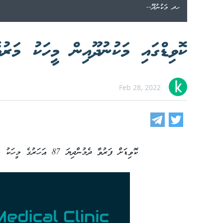
ހދ މަކުނުދޫ--
ކޮވިޑްގައި މަކުނުދޫއިން މީހަކު މަރުވ
Feb 28, 2022
ކޮވިޑަށް ފަރުވާ ދެމުންދިޔަ 87 އަހަރުގެ މީހަކު މަރުވެއްޖެ އެވެ.