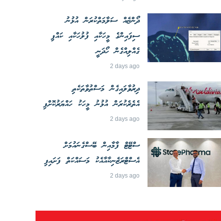
ދޯންޏެއް ސަލާމަތްކުރަން އުޅުނު
ސިފައިންގެ މީހަކާއި ފުލުހަކާއި ކައްޕި
ގެއްލިއްގެން ހޯދަނީ
2 days ago
ދިރުވާލައިގެން މަސްތުވާތަކެތި
އެތެރެކުރަން އުޅުނު މީހަކު ހައްޔަރުކޮށްފި
2 days ago
ސްޓޭޓް ފާމާއިން ބޭސްގެނައުމަށް
އެސްޓްރަޒެނިކާއާއެކު މަސައްކަތް ފަށައިފި
2 days ago