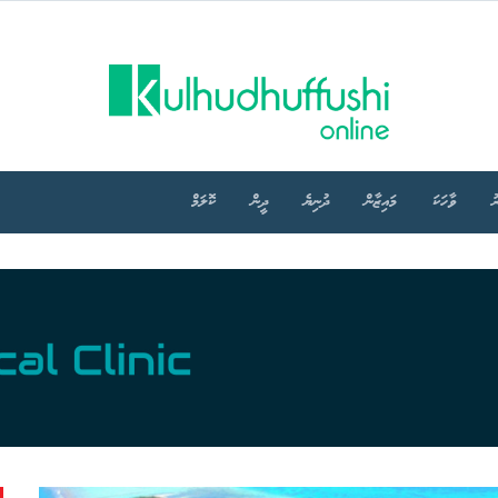
ު
ވާހަކަ
މައިޒާން
ދުނިޔެ
ދީން
ކޮލަމް