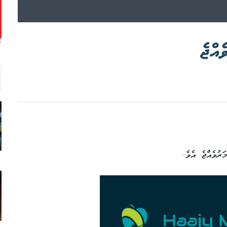
ެއްޖެ
T