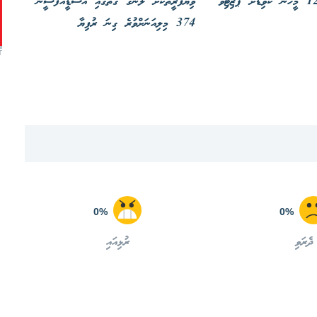
ހަފްތާއެއް ތެރޭ 1202 މީހުން ކޮވިޑަށް ޕޮޒިޓިވް
ވިޔަފާރީތަކަށް ލޯނުގެ ގޮތުގައި އެސްޑީއެފްސީން
374 މިލިއަނަށްވުރެ ގިނަ ރުފިޔާ
T
0%
0%
ދެރަވި
ރުޅިއައި