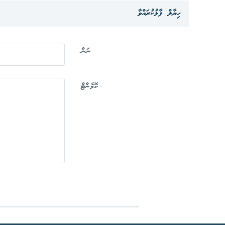
ހިޔާލް ފާޅުކުރައްވާ
ނަން
ކޮމެންޓް