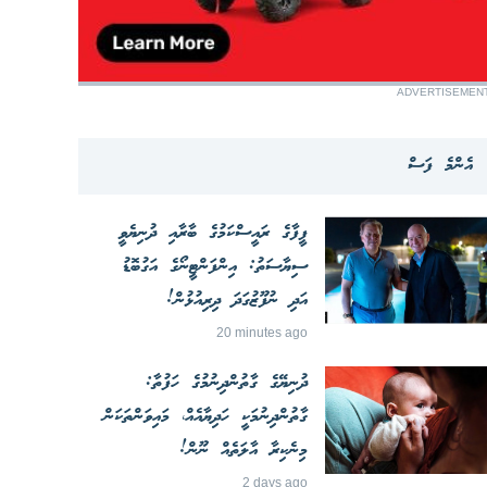
ADVERTISEMEN
އެންމެ ފަސް
ފީފާގެ ރައީސްކަމުގެ ބާރާއި ދުނިޔެވީ
ސިޔާސަތު: އިންފަންޓީނޯގެ އަގުބޮޑު
އަދި ނުފޫޒުގަދަ ދިރިއުޅުން!
20 minutes ago
ދުނިޔޭގެ ގާތުންދިނުމުގެ ހަފުތާ:
ގާތުންދިނުމަކީ ހަދިޔާއެއް، މައިވަންތަކަން
މިނެކިރާ އާލަތެއް ނޫން!
2 days ago