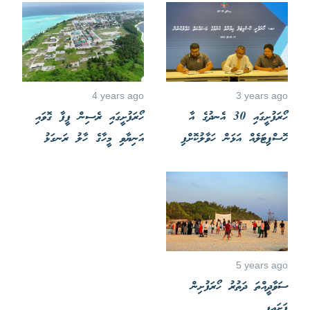
4 years ago
3 years ago
ހޯރަފުށީގައި 30 އެނދުގެ އާ
ހޯރަފުށީގައި ރެސިން ފީފާ ގޮވައި
ހޮސްޕިޓަލެއް އަޅަން ހަވާލުކޮށްފި
އަނިޔާވި މީހާގެ ހާލު ރަނގަޅު
5 years ago
ސަވާދީއްތަ ދަތުރު ހޯރަފުށިން
ފަށައިފި