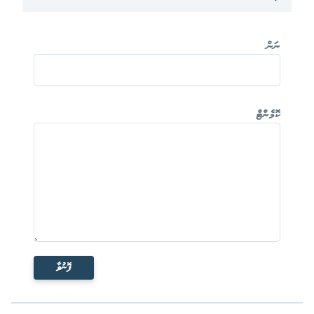
ނަން
ކޮމެންޓް
ފޮނުވާ