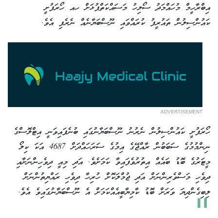
އިބްރާހީމް މުހައްމަދު ސޯލިހު މަސައްކަތްޕުޅަށް ހއ ހޯރަފުށީ
ކައުންސިލުން ތައުރީފު ކުރައްވައި ނޫސްބަޔާނެއް ނެރެފި އެވެ.
ADVERTISEMENT
ހޯރަފުށީ ކައުންސިލުން ނެރުނު ނޫސްބަޔާނުގައި ބުނެފައިވަނީ އިޓްލޮސްގެ
ނިންމުމުގެ ސަބަބުން ރާއްޖޭގެ އިމުގެ ސަރަހައްދަށް 4687 އަކަ ކިލޯ
މީޓަރުގެ ބޮޑު ބައެއް އިތުރުވެފައިވާ ކަމަށެވެ. އަދި މިއީ ދިވެހިންނަށާއި
ދިވެހި މަސްވެރިންނަށް އަދި ޖުމްލަކޮށް ހުރިހާ ދިވެހި ރައްޔިތުންނަށް
ލިބިގެންދިޔަ ވަރަށް ބޮޑު ކާމިޔާބީއެއްކަމަށް އެ ނޫސްބަޔާނުގައިވެ އެވެ.
"