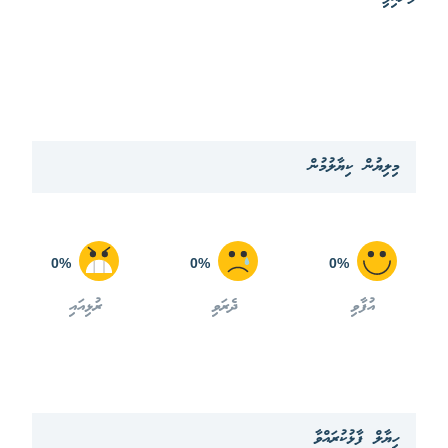
މިލިޔުން ކިޔާލުމުން
0%
0%
0%
އުފާވި
ދެރަވި
ރުޅިއައި
ހިޔާލް ފާޅުކުރައްވާ