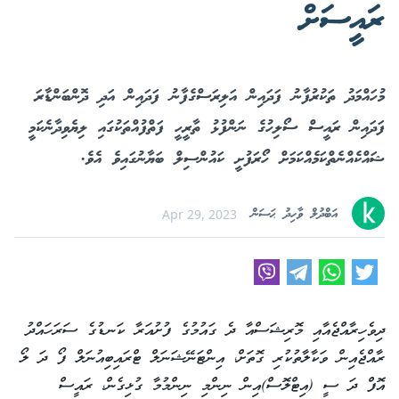
ރައީސަށް
މުހައްމަދު ތަކުރުފާނު ފަދައިން އަލިރަސްގެފާނު ފަދައިން އަދި ދޮންބަންޑާރަ
ފަދައިން ރައީސް ސޯލިހުގެ ނަންފުޅު ތާރީހީ ފަތްފުއްތަކުގައި ލިޔެވިދާނެކަމީ
ޝައްކެއްނެތްކަމެއްކަމަށް ހޯރަފުށީ ކައުންސިލް ބަޔާނުގައިވެ އެވެ.
އަބްދުލް ވާހިދު ޙަސަން
Apr 29, 2023
ދިވެހިރާއްޖެއާއި މޮރިޝަސްއާ ދެ ގައުމުގެ ފުށުއަރާ ކަނޑުގެ ސަރަހައްދު
ރާއްޖެއިން ވަކާލާތުކުރި ގޮތަށް، އިންޓަނޭޝަނަލް ޓްރައިބިއުނަލް ފޯ ދަ ލޯ
އޮފް ދަ ސީ (އިޓްލޮސް)އިން ނިންމި ނިންމުމާ ގުޅިގެން، ރައީސް