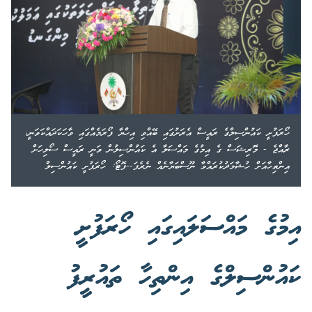
ހޯރަފުށީ ކައުންސިލްގެ ރައީސް އެރަށުގައި ބޭއްވި އިހްޔާ ފޯރަމެއްގައި ވާހަކަދައްކަވަނީ،
ރާއްޖެ - މޮރިޝަސް ގެ އިމުގެ މައްސަލާ އެ ކައުންސިލުން ވަނީ ރައީސް ސޯލިހަށް
އިންތިހާއަށް ހުޝާމަދުކުރައްވާ ނޫސްބަޔާނެއް ނެރެފަ--ފޮޓޯ: ހޯރަފުށީ ކައުންސިލް
އިމުގެ މައްސަލައިގައި ހޯރަފުށީ
ކައުންސިލްގެ އިންތިހާ ތައުރީފު