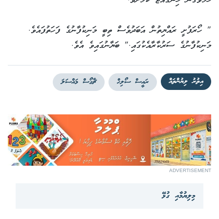
ހާމަވެގެން ހިނގައްޖެ ކަމަށެވެ.
" ހޯރަފުށީ ރައްޔިތުން އަބަދުވެސް ތިބީ މަނިކުފާނުގެ ފަހަތުފައެވެ.
މަނިކުފާނުގެ ސަރުކާރާއެކުގައި." ބަޔާނުގައިވެ އެވެ.
އިތުރު ލިޔުންތައް
ރައީސް ސޯލިހް
ޗާގޯސް މައްސަލަ
ADVERTISEMENT
މިލިޔުމާއި ގުޅޭ