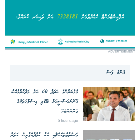
ADVERTISEMENT
އެންމެ ފަސް
މެމްބަރުންގެ އަދަދު 60 އަށް މަދުކުރުމާއެކު،
ގާނޫނުއަސާސީއަށް ބޮޑެތި އިސްލާހުތަކެއް
ގެންނަންޖެހޭ
5 hours ago
މަސްތުވާތަކެއްޗާއި އެކު ކުޅުދުއްފުށިން ހަތަރު