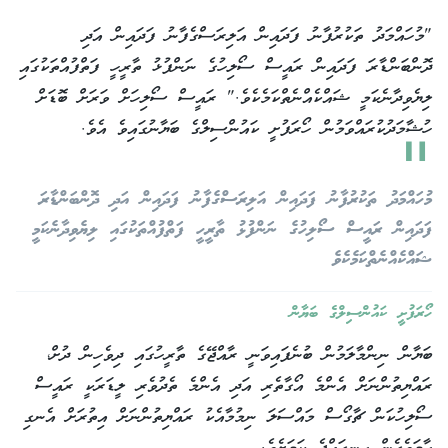
"މުހައްމަދު ތަކުރުފާނު ފަދައިން އަލިރަސްގެފާނު ފަދައިން އަދި
ދޮންބަންޑާރަ ފަދައިން ރައީސް ސޯލިހުގެ ނަންފުޅު ތާރީހީ ފަތްފުއްތަކުގައި
ލިޔެވިދާނެކަމީ ޝައްކެއްނެތްކަމެކެވެ." ރައީސް ސޯލިހަށް ވަރަށް ބޮޑަށް
ހުޝާމަދުކުރައްވަމުން ހޯރަފުށީ ކައުންސިލްގެ ބަޔާނުގައިވެ އެވެ.
"
މުހައްމަދު ތަކުރުފާނު ފަދައިން އަލިރަސްގެފާނު ފަދައިން އަދި ދޮންބަންޑާރަ
ފަދައިން ރައީސް ސޯލިހުގެ ނަންފުޅު ތާރީހީ ފަތްފުއްތަކުގައި ލިޔެވިދާނެކަމީ
ޝައްކެއްނެތްކަމެކެވެ
ހޯރަފުށީ ކައުންސިލްގެ ބަޔާން
ބަޔާން ނިންމާލަމުން ބުނެފައިވަނީ ރާއްޖޭގެ ތާރީހުގައި ދިވެހިން ދުށް،
ރައްޔިތުންނަށް އެންމެ އޯގާތެރި އަދި އެންމެ ތެދުވެރި ލީޑަރަކީ ރައީސް
ސޯލިހުކަން ޗާގޯސް މައްސަލަ ނިމުމާއެކު ރައްޔިތުންނަށް އިތުރަށް އެނގި