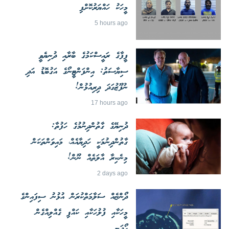
މީހަކު ހައްޔަރުކޮށްފި
5 hours ago
ފީފާގެ ރައީސްކަމުގެ ބާރާއި ދުނިޔެވީ
ސިޔާސަތު: އިންފަންޓީނޯގެ އަގުބޮޑު އަދި
ނުފޫޒުގަދަ ދިރިއުޅުން!
17 hours ago
ދުނިޔޭގެ ގާތުންދިނުމުގެ ހަފުތާ:
ގާތުންދިނުމަކީ ހަދިޔާއެއް، މައިވަންތަކަން
މިނެކިރާ އާލަތެއް ނޫން!
2 days ago
ދޯންޏެއް ސަލާމަތްކުރަން އުޅުނު ސިފައިންގެ
މީހަކާއި ފުލުހަކާއި ކައްޕި ގެއްލިއްގެން
ހޯދަނީ