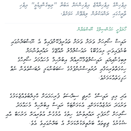
ދިވެހިންގެ ދިވެހިރާއްޖެ ދިވެހިންނަށް އަބުރާ "ލިބިގެންދިއުމީ" ދިވެހި
ތާރީހުގައި ރަންއަކުރުން ލިޔެވޭނެ ކަމަށެވެ.
ހޯރަފުށީ ކައުންސިލްގެ ނޫސްބަޔާން
ރައީސް ސޯލިހަށް ވަރަށް ވަރަށް ތައުރީފުކޮށްފައިވާ އެ ނޫސްބަޔާނުގައި
ބުނެފައިވަނީ މިއަގުބޮޑު ރައުސުލްމާލު ރާއްޖޭގެ ރައްޔިތުންނަށް
ލިބިގެންދިޔައީ ރައީސުލްޖުމްހޫރިއްޔާ އިބުރާހިމް މުހައްމަދު ސޯލިހްގެ
ހިކުމަތްތެރިކަމާއި ދުރުވިސްނުންފުޅުގެ ސަބަބުންކަމީ ދެބަސްވެވެން ނެތް
ހަގީގަތެއްކަމަށެވެ.
އަދި މިއީ ރައީސްގެ ހާރިޖީ ސިޔާސަތު ފުރިހަމައަށް ކާމިޔާބުވެއްޖެކަމުގެ
ވަރުގަދަ ރަމުޒެއްކަމަށާއި އެކަމަށްޓަކާ ރައީސް އިބުރާހިމް މުހައްމަދު
ސޯލިހަށް ހޯރަފުށީ ރައްޔިތުންގެ ހިތުގެ އުމުގުން އުތުރިއަރާ މަރުހަބާ އާއި
ޝުކުރުގެ ޖިޒީތައް ބަރުތީލަކުރާކަމަށް އެ ބަޔާނުގައިވެ އެވެ.