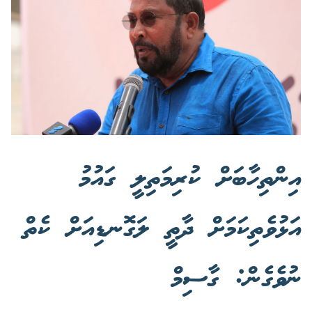
އިންތިހާބަށް ކުރިމަތިލީ ގައުމު
އަޅުވެތިކަމަށް ދާތީ ލަގޮނޑިއަށް ކެތް
ނުވެގެން: ގާސިމް