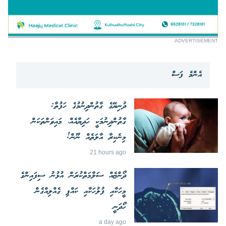
ADVERTISEMENT
އެންމެ ފަސް
ދުނިޔޭގެ ގާތުންދިނުމުގެ ހަފުތާ:
ގާތުންދިނުމަކީ ހަދިޔާއެއް، މައިވަންތަކަން
މިނެކިރާ އާލަތެއް ނޫން!
21 hours ago
ދޯންޏެއް ސަލާމަތްކުރަން އުޅުނު ސިފައިންގެ
މީހަކާއި ފުލުހަކާއި ކައްޕި ގެއްލިއްގެން
ހޯދަނީ
a day ago