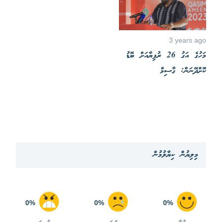
3 years ago
މަހުގެ އަގު 26 ރުފިޔާއަށް ބޮޑު
ކޮށްދޭނަން: ގާސިމް
މިލިޔުން ކިޔާލުމުން
0%
0%
0%