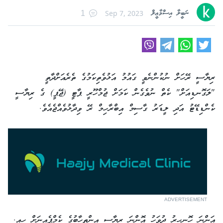
ނަބީލާ އިސްމާޢީލް
Sep 7, 2023
1
ރިޔާސީ ރޭހަށް ނުކުންނެވީ ގައުމު އަޅުވެތިކަމުގެ ތެރެއަށްދާތީ
"ލަގޮނޑިއަށް" ކެތް ނުވެގެން ކަމަށް ޖުމްހޫރީ ޕާޓީ (ޖޭޕީ) ގެ ރިޔާސީ
ކެންޑިޑޭޓު އަދި ލީޑަރު ގާސިމް އިބްރާހިމް ރޭ ވިދާޅުވެއްޖެއެވެ.
ADVERTISEMENT
އަންނަ ހޮނިހިރު ދުވަހު އޮންނަ ރިޔާސީ އިންތިހާބުގެ ކެމްޕެއިނަށް ހއ.