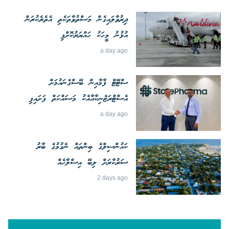
ދިރުވާލައިގެން މަސްތުވާތަކެތި އެތެރެކުރަން
އުޅުނު މީހަކު ހައްޔަރުކޮށްފި
a day ago
ސްޓޭޓް ފާމާއިން ބޭސްގެނައުމަށް
އެސްޓްރަޒެނިކާއާއެކު މަސައްކަތް ފަށައިފި
a day ago
ކައުންސިލްގެ ބިންތައް ނެގުމުގެ ބާރު
ސަރުކާރަށް ލިބޭ އިސްލާހެއް
2 days ago