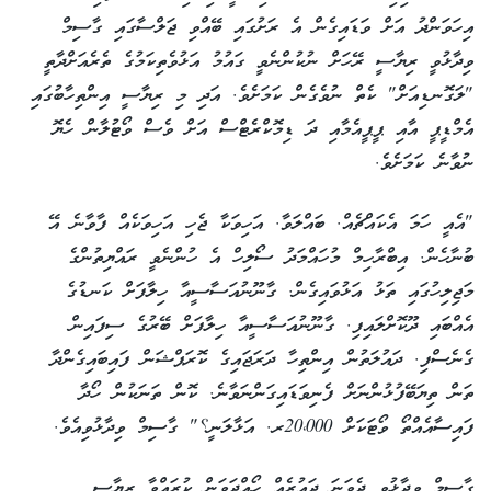
އިހަވަންދު އަށް ވަޑައިގެން އެ ރަށުގައި ބޭއްވި ޖަލްސާގައި ގާސިމް
ވިދާޅުވީ ރިޔާސީ ރޭހަށް ނުކުންނެވީ ގައުމު އަޅުވެތިކަމުގެ ތެރެއަށްދާތީ
"ލަގޮނޑިއަށް" ކެތް ނުވެގެން ކަމަށެވެ. އަދި މި ރިޔާސީ އިންތިހާބުގައި
އެމްޑީޕީ އާއި ޕީޕީއެމާއި ދަ ޑިމޮކްރެޓްސް އަށް ވެސް ވޯޓުލާން ހެޔޮ
ނުވާނެ ކަމަށެވެ.
"އެއީ ހަމަ އެކައްޗެއް. ބައްލަވާ. އަހިވަކާ ޖެހި އަހިވަކެއް ފާވާނެ އޭ
ބުނާހެން. އިބްރާހިމް މުހައްމަދު ސޯލިހް އެ ހުންނެވީ ރައްޔިތުންގެ
މަޖިލިހުގައި ތަޅު އަޅުވައިގެން. ގާނޫނުއަސާސީއާ ހިލާފަށް ކަނޑުގެ
އެއްބައި ދޫކޮށްލައިފި. ގާނޫނުއަސާސީއާ ހިލާފަށް ބޭރުގެ ސިފައިން
ގެނެސްފި. ދައުލަތުން އިންތިހާ ދަރަޖައިގެ ކޮރަޕްޝަން ފައިބައިގެންދާ
ތަން ތިޔަބޭފުޅުންނަށް ފެނިވަޑައިގަންނަވާނެ. ކޮން ތަނަކުން ހޯދާ
ފައިސާއެއްތޯ ވޯޓަކަށް 20،000ރ. އަޅާލަނީ؟" ގާސިމް ވިދާޅުވިއެވެ.
ގާސިމް ވިދާޅުވީ ދެވަނަ ދައުރެއް ހޯއްދަވަން ކުރައްވާ ރިޔާސީ