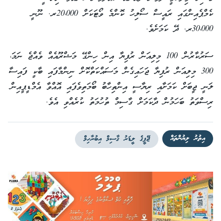
ކެމްޕެއިންގައި ރައީސް ސޯލިހު ކޮންމެ ވޯޓަކަށް 20،000ރ. ނޫނީ
30،000ރ. ދޭ ކަމަށެވެ.
ސަރުކާރުން 100 މިލިއަން ރުފިޔާ އިން ހިންގޭ މަޝްރޫއެއް ވެއްޖެ ނަމަ،
300 މިލިއަން ރުފިޔާ ޖަހައިގެން މަސައްކަތްކޮށް ނިންމާފައި ބާކީ ފައިސާ
ލަނީ ޖީބަށް ކަމަށާއި ރިޔާސީ އިންތިހާބު ބޯމަތިވެފައި އޮއްވާ އެމްޑީޕީއިން
ރިސްވަތު ބަހަމުން ދާކަމަށް ގާސިމް ތުހުމަތު ކުރެއްވި އެވެ.
އިތުރު ލިޔުންތައް
ޖޭޕީގެ ލީޑަރު ޤާސިމް އިބުރާހިމް