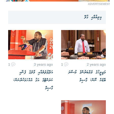
ADVERTISEMENT
މިލިޔުމާއި ގުޅޭ
1
3 years ago
1
2 years ago
މަޖިލީހުގެ މެމްބަރުންގެ މުސާރަ
އަތޮޅުތެރެއާއި މާލެގެ ފެނާއި
ބޮޑެއް ނޫން: ގާސިމް
ކަރަންޓްގެ އަގު އެއްހަމަކުރާނަން:
ގާސިމް