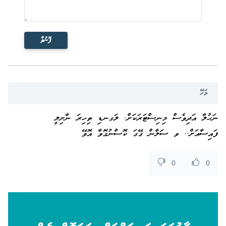
ފޮނުވާ
މަހޭ
ނަހުލާ އަދިވެސް މިނިސްޓަރަކަށް. ލަގނޑި ތިހިރަ ނާށިލީ
ފައިސާއަށް.. ވ ސަލާން ގޭގަ ކޮސްނުގޮވާ އޮވޭ
0
0