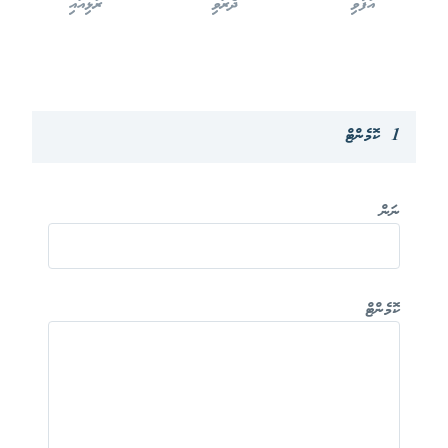
އުފާވި
ދެރަވި
ރުޅިއައި
1 ކޮމެންޓް
ނަން
ކޮމެންޓް