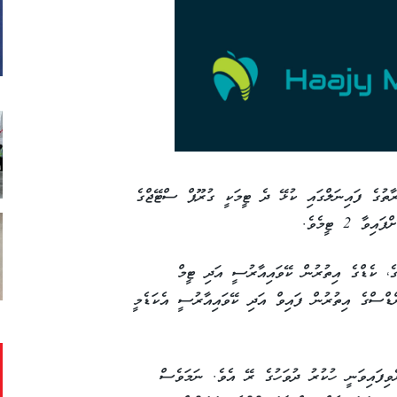
ި މުބާރާތުގެ ފައިނަލްގައި ކުޅޭ ދެ ޓީމަކީ ގުރޫޕް ސްޓޭޖްގެ
 2 ޓީމެވެ.
ެ، ކެޑްގެ އިތުރުން ކޭވައިއާރުސީ އަދި ޓީމް
ްޑްސްގެ އިތުރުން ފައިވް އަދި ކޭވައިއާރުސީ އެކަޑެމީ
ެވިފައިވަނީ ހުކުރު ދުވަހުގެ ރޭ އެވެ. ނަމަވެސް