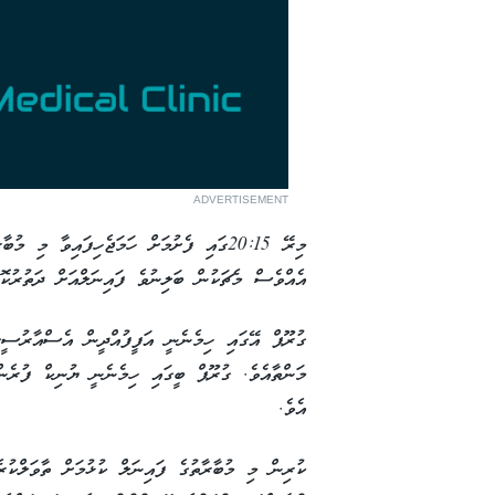
ADVERTISEMENT
މިރޭ 20:15ގައި ފެށުމަށް ހަމަޖެހިފައިވާ މ
އެއްވެސް މެޗަކުން ބަލިނުވެ ފައިނަލްއަށް ދަތުރުކޮށްފައިވާ
ގުރޫޕް އޭގައި ހިމެނެނީ އަފީފުއްދީން އެސްއާރުސީގ
މަންތާއެވެ. ގުރޫޕް ބީގައި ހިމެނެނީ ޔުނިކް ފުރެނ
އެވެ.
ކުރިން މި މުބާރާތުގެ ފައިނަލް ކުޅުމަށް ތާވަލްކުރ