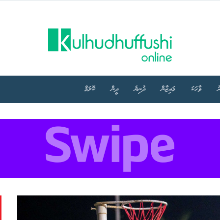
ު
ވާހަކަ
މައިޒާން
ދުނިޔެ
ދީން
ކޮލަމް