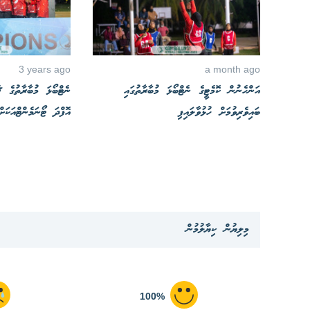
3 years ago
a month ago
އަންހެނުން ކޮމެޓީގެ ނެޓްބޯޅަ މުބާރާތުގައި
ނެޓްބޯޅަ މުބާރާތުގެ ޗެ
ބައިވެރިވުމަށް ހުޅުވާލައިފި
އޮފްދަ ޓޯނަމެންޓްއަކަ
މިލިޔުން ކިޔާލުމުން
100%