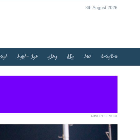
8th August 2026
ބަނޑޭރިގަނޑު
ޚަބަރު
ރިޕޯޓް
ވިޔަފާރި
ލައިފް ސްޓައިލް
ކުޅިވަރ
ADVERTISEMENT