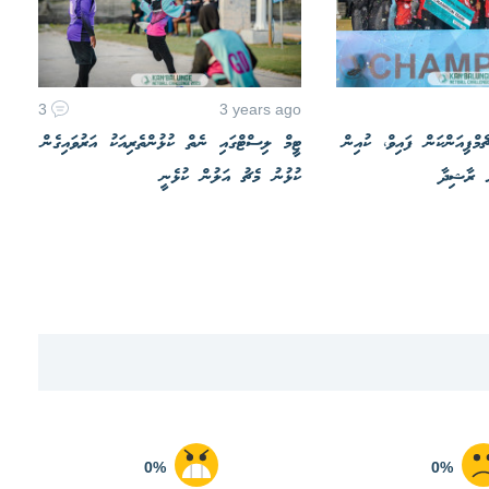
3
3 years ago
މްޕިއަންކަން ފައިވް، ކުއިން
ޓީމް ލިސްޓްގައި ނެތް ކުޅުންތެރިއަކު އަރުވައިގެން
ށް ރާޝިދާ
ކުޅުނު މެޗު އަލުން ކުޅެނީ
0%
0%