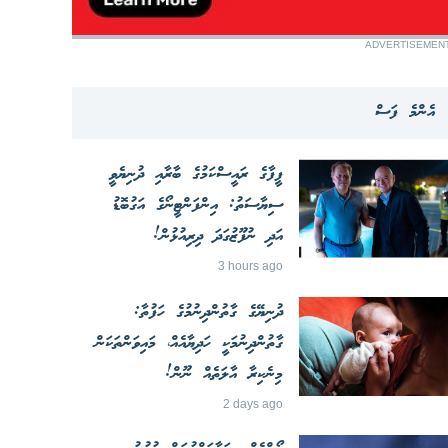
ADVERTISEMEN
އެންމެ ފަސް
ފީފާގެ ރައީސްކަމުގެ ބާރާއި ދުނިޔެވީ
ސިޔާސަތު: އިންފަންޓީނޯގެ އަގުބޮޑު
އަދި ނުފޫޒުގަދަ ދިރިއުޅުން!
3 hours ago
ދުނިޔޭގެ ގާތުންދިނުމުގެ ހަފުތާ:
ގާތުންދިނުމަކީ ހަދިޔާއެއް، މައިވަންތަކަން
މިނެކިރާ އާލަތެއް ނޫން!
2 days ago