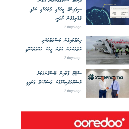
ދޯންޏެއް ސަލާމަތްކުރަން އުޅުނު
ސިފައިންގެ މީހަކާއި ފުލުހަކާއި ކައްޕި
ގެއްލިއްގެން ހޯދަނީ
2 days ago
ދިރުވާލައިގެން މަސްތުވާތަކެތި
އެތެރެކުރަން އުޅުނު މީހަކު ހައްޔަރުކޮށްފި
2 days ago
ސްޓޭޓް ފާމާއިން ބޭސްގެނައުމަށް
އެސްޓްރަޒެނިކާއާއެކު މަސައްކަތް ފަށައިފި
2 days ago