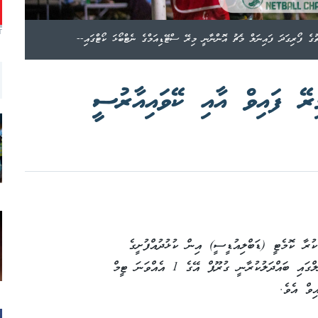
T
ތުގެ ފޯރިގަދަ ފައިނަލް މެޗު އޮންނާނީ މިރޭ ސްޓޭޑިއަމްގެ ނެޓްބޯޅަ ކޯޓްގައި--
ިރޭ ފައިވް އާއި ކޭވައިއާރުސީ
ކުރާ ކޮމެޓީ (ޑަބްލިއުޑީސީ) އިން ކުޅުދުއްފުށީގެ
އަންހެނުންނަށް ބާއްވާ ނެޓްބޯޅަ މުބާރާތުގެ ފައިނަލްގައި ބައްދަލުކުރާނީ ގުރޫޕް އޭގެ 1 އެއްވަނަ ޓީމް