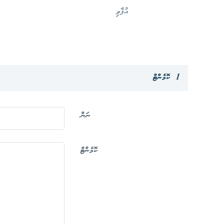
އުފާވި
1 ކޮމެންޓް
ނަން
ކޮމެންޓް