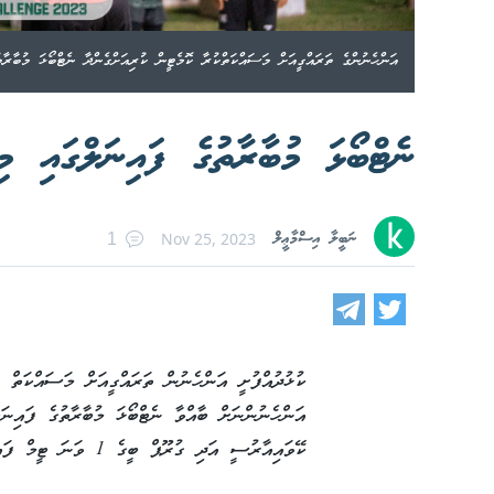
އަންހެނުންގެ ތަރައްގީއަށް މަސައްކަތްކުރާ ކޮމެޓީން ކުރިއަށްގެންދާ ނެޓްބޯޅަ މުބާރާ
ނެޓްބޯޅަ މުބާރާތުގެ ފައިނަލްގައި މ
ނަބީލާ އިސްމާޢީލް
Nov 25, 2023
1
ކުޅުދުއްފުށީ އަންހެނުން ތަރައްގީއަށް މަސައްކަތް 
ކޭވައިއާރުސީ އަދި ގުރޫޕް ބީގެ 1 ވަނަ ޓީމް ފައިވް އެވެ.