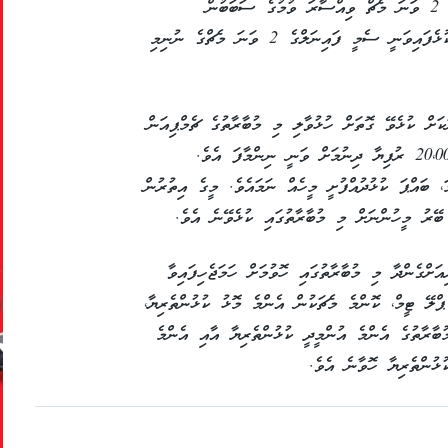
ބުރާސްފަތި ދުވަހުގެ ރޭ ކުޅުނު ސެމީ ފައިނަލްގެ 2 ވަނަ މެޗް ވިއްސާރަ ވުމުގެ ސަބަބުން
މެދުކަނޑާލަން ޖެހުމުން ހުކުރު ދުވަހުގެ ހަވީރު ކުޅެފައިވަނީ ސެމީ ފައިނަލްގެ 2 ވަނަ މެޗްގެ ނުނިމި
ކަށް ކުޅެވޭ ގޮތަށް ހުޅުވާލި މި މުބާރާތުގެ ޗެމްޕިއަން
ޓީމަށް 25،000 ރުފިޔާ އަދި ރަނަރަޕް ޓީމަށް 20،000 ރުފިޔާ ދިނުމަށް ވަނީ ނިންމާފަ އެވެ.
ަ، ބައްޕަ ކުޅުދުއްފުށީ މީހެއް ނަމައެވެ. މީގެ އިތުރުން
 ބޭރު މީހުންނަށް މި މުބާރާތުގައި ކުޅެވޭނެ އެވެ.
ށްގެންދާ މި މުބާރާތުގައި ހޮވުމަށް ހަމަޖެހިފައިވާ
ޕްލޭ ޓީމް، ކޮންމެ މެޗަކުން އެންމެ މޮޅު ކުޅުންތެރިޔާ،
ުބާރާތުގެ އެންމެ އުންމީދީ ކުޅުންތެރިޔާ އާއި އެންމެ