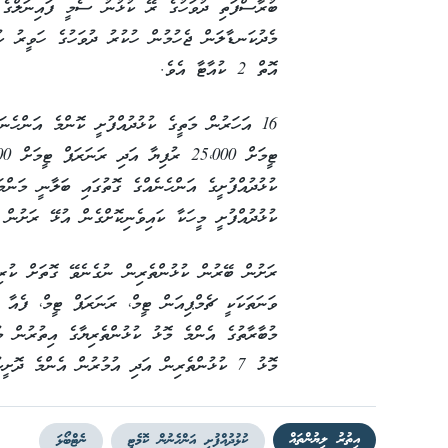
އޮތް 2 ކުއާޓާ އެވެ.
16 އަހަރުން މަތީގެ ކުޅުދުއްފުށީ ކޮންމެ އަންހެނަ
ކުޅުދުއްފުށީގެ އަންހެނެއްގެ ގޮތުގައި ބަލާނީ މަންމ
ކުޅުދުއްފުށީ މީހަކާ ކައިވެނިކޮށްގެން އުޅޭ ރަށުން
ރަށުން ބޭރުން ކުޅުންތެރިން ނުގެނެވޭ ގޮތަށް ކުރިއަ
ވަނަތަކަކީ ޗެމްޕިއަން ޓީމް، ރަނަރަޕް ޓީމް، ފެއާ 
މުބާރާތުގެ އެންމެ މޮޅު ކުޅުންތެރިޔާގެ އިތުރުން މ
މޮޅު 7 ކުޅުންތެރިން އަދި އުމުރުން އެންމެ ދޮށީކުޅުންތެރިޔާ ހޮވާނެ އެވެ.
އިތުރު ލިޔުންތައް
ކުޅުދުއްފުށި އަންހެނުން ކޮމެޓީ
ނެޓްބޯޅަ