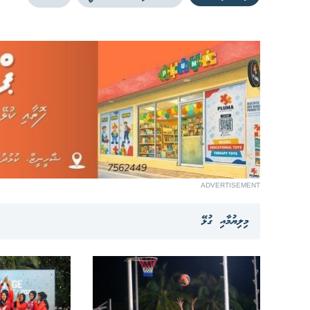
ADVERTISEMENT
މިލިޔުމާއި ގުޅޭ