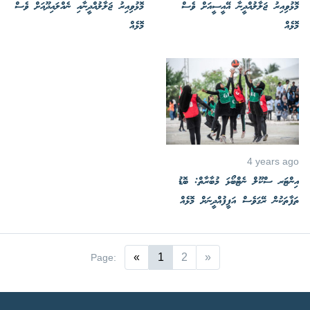
މޮޅުވިއިރު ޖަލާލުއްދީނާ އޭއީސީއަށް ވެސް
މޮޅުވިއިރު ޖަލާލުއްދީނާއި ނެއްލައިދޫއަށް ވެސް
މޮޅެއް
މޮޅެއް
4 years ago
އިންޓަރ ސްކޫލް ނެޓްބޯޅަ މުބާރާތް: ބޮޑު
ތަފާތަކުން ރޭގަވެސް އަފީފުއްދީނަށް މޮޅެއް
«
1
2
»
Page: