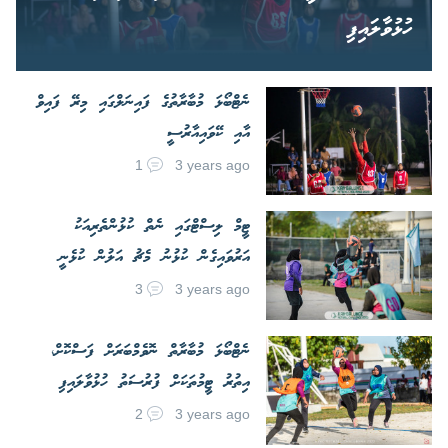
ހުޅުވާލައިފި
ނެޓްބޯޅަ މުބާރާތުގެ ފައިނަލްގައި މިރޭ ފައިވް
އާއި ކޭވައިއާރުސީ
1
3 years ago
ޓީމް ލިސްޓްގައި ނެތް ކުޅުންތެރިއަކު
އަރުވައިގެން ކުޅުނު މެޗު އަލުން ކުޅެނީ
3
3 years ago
ނެޓްބޯޅަ މުބާރާތް ނޮވެމްބަރަށް ފަސްކޮށް،
އިތުރު ޓީމުތަކަށް ފުރުސަތު ހުޅުވާލައިފި
2
3 years ago