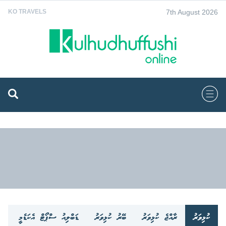
7th August 2026
KO TRAVELS
ކުޅިވަރު
ރާއްޖެ ކުޅިވަރު
ބޭރު ކުޅިވަރު
ޑަބްލިއު ސްޕޯޓް އެކަޑެމީ