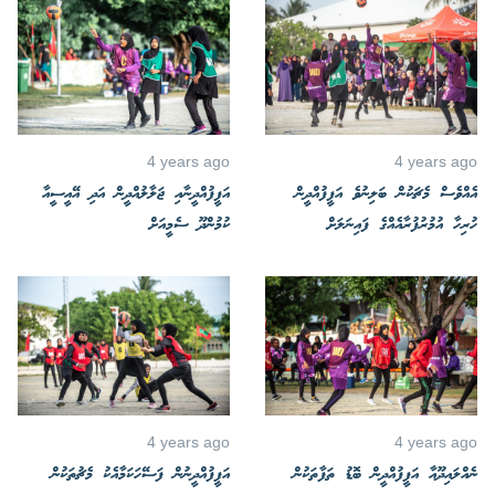
4 years ago
4 years ago
އެއްވެސް މެޗަކުން ބަލިނުވެ އަފީފުއްދީން
އަފީފުއްދީނާއި ޖަލާލުއްދީން އަދި އޭއީސީއާ
ހުރިހާ އުމުރުފުރާއެއްގެ ފައިނަލަށް
ކުމުންދޫ ސެމީއަށް
4 years ago
4 years ago
ނެއްލައިދޫއާ އަފީފުއްދީން ބޮޑު ތަފާތަކުން
އަފީފުއްދީނުން ފަސޭހަކަމާއެކު މެޗުތަކުން