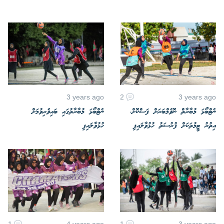
3 years ago
2
3 years ago
ނެޓްބޯޅަ މުބާރާތް ނޮވެމްބަރަށް ފަސްކޮށް،
ނެޓްބޯޅަ މުބާރާތުގައި ބައިވެރިވުމަށް
އިތުރު ޓީމުތަކަށް ފުރުސަތު ހުޅުވާލައިފި
ހުޅުވާލައިފި
1
4 years ago
1
3 years ago