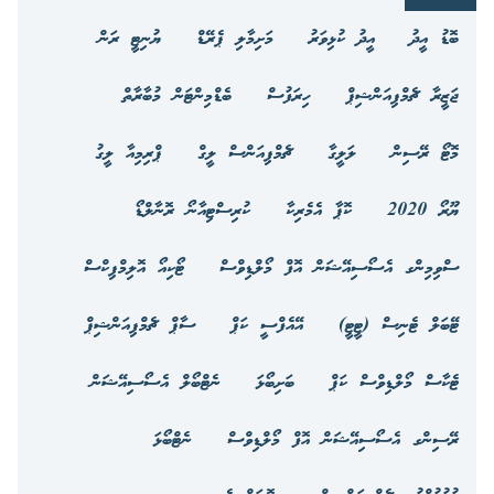
ބޮޑު އީދު
އީދު ކުޅިވަރު
މަށިމާލި ޕެރޭޑް
ޔުނިޓީ ރަން
ޖަޒީރާ ޗެމްޕިއަންޝިޕް
ހިރަފުސް
ބެޑްމިންޓަން މުބާރާތް
މޮޓޯ ރޭސިން
ލަލީގާ
ޗެމްޕިއަންސް ލީގް
ޕްރިމިއާ ލީގު
ޔޫރޯ 2020
ކޮޕާ އެމެރިކާ
ކުރިސްޓިއާނޯ ރޮނާލްޑޯ
ސްވިމިންގ އެސޯސިއޭޝަން އޮފް މޯލްޑިވްސް
ޓޯކިއޯ އޮލިމްޕިކްސް
ޓޭބަލް ޓެނިސް (ޓީޓީ)
އޭއެފްސީ ކަޕް
ސާޕް ޗެމްޕިއަންޝިޕް
ޓެކާސް މޯލްޑިވްސް ކަޕް
ބަށިބޯޅަ
ނެޓްބޯލް އެސޯސިއޭޝަން
ރޭސިންގ އެސޯސިއޭޝަން އޮފް މޯލްޑިވްސް
ނެޓްބޯޅަ