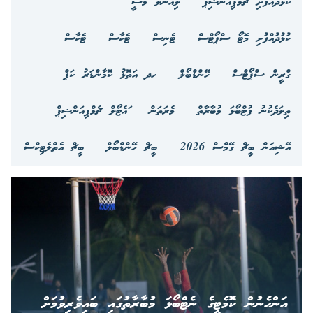
ކުޅުދުއްފުށި ޗެމްޕިއަންޝިޕް
ލިއޮނަލް މެސީ
ކުޅުދުއްފުށި މޮޓޯ ސްޕޯޓްސް
ޓެނިސް
ޓެކާސް
ޓެކާސް
ގްރީން ސްޕޯޓްސް
ހޭންޑްބޯލް
ހދ އަތޮޅު ކޮމާންޑަރު ކަޕް
ތިލަދެކުނު ފުޓްބޯޅަ މުބާރާތް
މެރަތަން
ައެޓޯލް ޗެމްޕިއަންޝިޕް
އޭޝިއަން ބީޗް ގޭމްސް 2026
ބީޗް ހޭންޑްބޯލް
ބީޗް އެތްލެޓިކްސް
އަންހެނުން ކޮމެޓީގެ ނެޓްބޯޅަ މުބާރާތުގައި ބައިވެރިވުމަށް