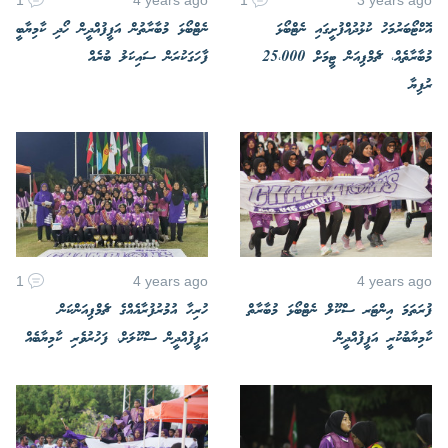
އޮކްޓޯބަރުމަހު ކުޅުދުއްފުށީގައި ނެޓްބޯޅަ
ނެޓްބޯޅަ މުބާރާތުން އަފީފުއްދީން ހޯދި ކާމިޔާބީ
މުބާރާތެއް، ޗެމްޕިއަން ޓީމަށް 25،000
ފާހަގަކުރަން ސައިކަލު ބުރެއް
ރުފިޔާ
1
4 years ago
4 years ago
ފުރަތަމަ އިންޓަރ ސްކޫލް ނެޓްބޯޅަ މުބާރާތް
ހުރިހާ އުމުރުފުރާއެއްގެ ޗެމްޕިއަންކަން
ކާމިޔާބުކުރީ އަފީފުއްދީން
އަފީފުއްދީން ސްކޫލަށް، ފަހުރުވެރި ކާމިޔާބެއް