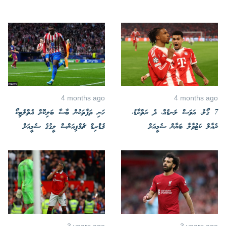
4 months ago
4 months ago
7 ގޯލު، އަވަސް ލަނޑެއް، ދެ ރަތްކާޑު،
ހަނި ތަފާތަކުން ބާސާ ބަލިކޮށް އެތްލެޓިކޯ
ރެއާލް ކަޓުވާލާ ބަޔާން ސެމީއަށް
މެޑްރިޑް ޗެމްޕިއަންސް ލީގުގެ ސެމީއަށް
3 years ago
3 years ago