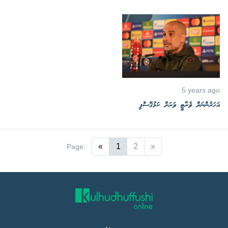
5 years ago
އަހަރެންނަށް ވެރާޓީ ވަރަށް ކަމުގޮސްފި
«
1
2
»
Page: