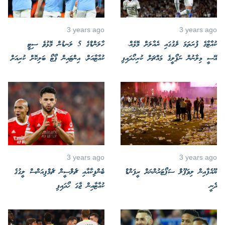
3 years ago
3 years ago
ކުއާޓާގެ ފުރަތަމަ ލެގުގައި ރެއާލަށް މޮޅެއް،
ހާލަންޑްގެ 5 ލަނޑުން މޮޅުވެ ސިޓީ
އޭސީ މިލާނުން ނަޕޯލީގެ މައްޗަށް ކުރިހޯދައިފި
ކުއާޓާއަށް، އިންޓައިން ޕޯޓޯ ބަލިކޮށް ކުރިއަށް
3 years ago
3 years ago
ޔޫއެފާއިން ލިވަޕޫލް ސަޕޯޓަރުންނަށް ރީފަންޑް
ބެންފިކާއާއި ޗެލްސީން ޗެމްޕިއަންސް ލީގުގެ
ދެނީ
ކުއާޓާއިން ޖާގަ ހޯދައިފި