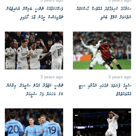
ސަލާހުގެ ކުރިމަގާމެދު އެއްވެސް ހާސްކަމެއް
ފަސޭހަކަމާއެކު ޗެލްސީ ބަލިކޮށް ޔުނައިޓެޑުން
ނެތްކަމަށް ކްލޮޕް ބުނެފި
ޗެމްޕިއަންސް ލީގުން ޖާގަ ހޯދައިފި
3 years ago
3 years ago
ސެމީގެ ފުރަތަމަ ލެގުގައި ރެއާލާއި ސިޓީ
ޗެލްސީ ކަޓުވާލާ ރެއާލް ސެމީއަށް، މިލާނުން
އެއްވަރުވެއްޖެ
16 އަހަރަށް ފަހު ސެމީއަށް