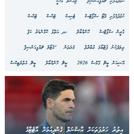
ކުޅުދުއްފުށި ޗެމްޕިއަންޝިޕް
ލިއޮނަލް މެސީ
ކުޅުދުއްފުށި މޮޓޯ ސްޕޯޓްސް
ޓެނިސް
ޓެކާސް
ޓެކާސް
ގްރީން ސްޕޯޓްސް
ހޭންޑްބޯލް
ހދ އަތޮޅު ކޮމާންޑަރު ކަޕް
ތިލަދެކުނު ފުޓްބޯޅަ މުބާރާތް
މެރަތަން
ައެޓޯލް ޗެމްޕިއަންޝިޕް
އޭޝިއަން ބީޗް ގޭމްސް 2026
ބީޗް ހޭންޑްބޯލް
ބީޗް އެތްލެޓިކްސް
އިތުރު ހަރުފަތަކަށް އާސެނަލް ގެންދިއުމަށް އާޓެޓާގެ