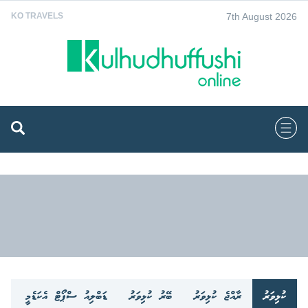
7th August 2026
KO TRAVELS
ކުޅިވަރު
ރާއްޖެ ކުޅިވަރު
ބޭރު ކުޅިވަރު
ޑަބްލިއު ސްޕޯޓް އެކަޑެމީ