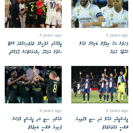
4 years ago
3 years ago
ފަހަތުން އަރާ ލިވަޕޫލް ބަލިކޮށް ރެއާލް
ވީއޭއާރާއި ރެފްރީންގެ ތެދުވެރިކަމާމެދު ކޮންޓޭ
ކުއާޓާއާ ގާތަށް
ސުވާލު އުފައްދާ ހިތްހަމަނުޖެހުން ފާޅުކޮށްފި
4 years ago
4 years ago
ޕީއެސްޖީއާއި ރެއާލް އަދި ސިޓީ މޮޅުވިއިރު
ރެއާލާއި، ސިޓީ އަދި ޕީއެސްޖީ މޮޅަކުން
ޗެލްސީ އެއްވަރުވެއްޖެ
ފެށިއިރު ޗެލްސީ ބަލިވެއްޖެ