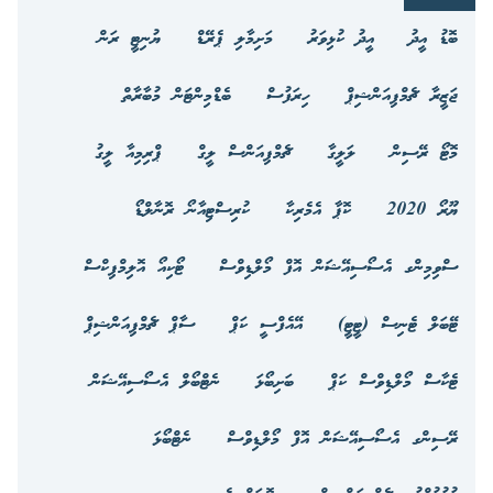
ބޮޑު އީދު
އީދު ކުޅިވަރު
މަށިމާލި ޕެރޭޑް
ޔުނިޓީ ރަން
ޖަޒީރާ ޗެމްޕިއަންޝިޕް
ހިރަފުސް
ބެޑްމިންޓަން މުބާރާތް
މޮޓޯ ރޭސިން
ލަލީގާ
ޗެމްޕިއަންސް ލީގް
ޕްރިމިއާ ލީގު
ޔޫރޯ 2020
ކޮޕާ އެމެރިކާ
ކުރިސްޓިއާނޯ ރޮނާލްޑޯ
ސްވިމިންގ އެސޯސިއޭޝަން އޮފް މޯލްޑިވްސް
ޓޯކިއޯ އޮލިމްޕިކްސް
ޓޭބަލް ޓެނިސް (ޓީޓީ)
އޭއެފްސީ ކަޕް
ސާޕް ޗެމްޕިއަންޝިޕް
ޓެކާސް މޯލްޑިވްސް ކަޕް
ބަށިބޯޅަ
ނެޓްބޯލް އެސޯސިއޭޝަން
ރޭސިންގ އެސޯސިއޭޝަން އޮފް މޯލްޑިވްސް
ނެޓްބޯޅަ