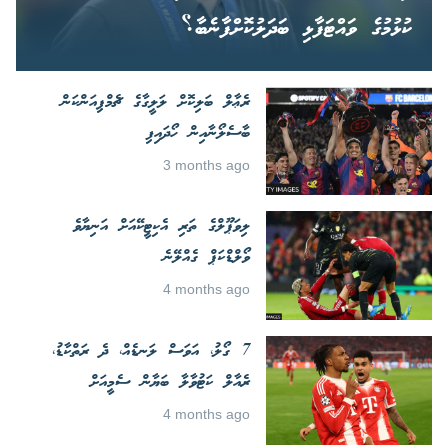
ކުޅުމުގެ ވައްޓަފާޅި ބަދަލުކޮށްފާނެބާ؟
ރެޢާލް ބަލިކޮށް ލަލީގާގެ ޗެމްޕިއަންކަން
ބާސެލޯނާއިން ހޯދައިފި
3 months ago
ލިވަޕޫލްގެ ތަރި އެކިޓީކޭއަށް އަނިޔާވެ
ވޯލްޑްކަޕް ގެއްލޭނެ
4 months ago
7 ގޯލު، އަވަސް ލަނޑެއް، ދެ ރަތްކާޑު،
ރެއާލް ކަޓުވާލާ ބަޔާން ސެމީއަށް
4 months ago