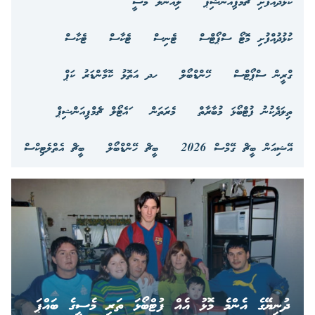
ކުޅުދުއްފުށި ޗެމްޕިއަންޝިޕް
ލިއޮނަލް މެސީ
ކުޅުދުއްފުށި މޮޓޯ ސްޕޯޓްސް
ޓެނިސް
ޓެކާސް
ޓެކާސް
ގްރީން ސްޕޯޓްސް
ހޭންޑްބޯލް
ހދ އަތޮޅު ކޮމާންޑަރު ކަޕް
ތިލަދެކުނު ފުޓްބޯޅަ މުބާރާތް
މެރަތަން
ައެޓޯލް ޗެމްޕިއަންޝިޕް
އޭޝިއަން ބީޗް ގޭމްސް 2026
ބީޗް ހޭންޑްބޯލް
ބީޗް އެތްލެޓިކްސް
ދުނިޔޭގެ އެންމެ މޮޅު އެއް ފުޓްބޯޅަ ތަރި މެސީގެ ބައްޕަ