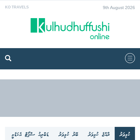
9th August 2026
KO TRAVELS
ކުޅިވަރު
ރާއްޖެ ކުޅިވަރު
ބޭރު ކުޅިވަރު
ޑަބްލިއު ސްޕޯޓް އެކަޑެމީ