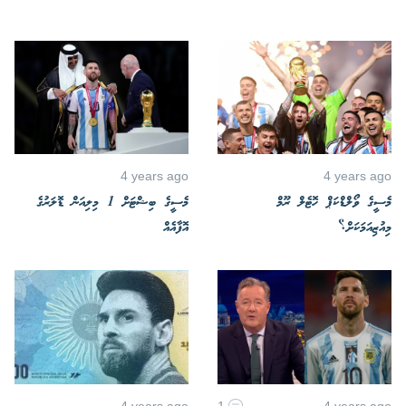
4 years ago
4 years ago
މެސީގެ ވޯލްޑްކަޕް ހޮޓެލް ރޫމް
މެސީގެ ބިޝްޓަށް 1 މިލިއަން ޑޮލަރުގެ
މިއުޒިއަމަކަށް؟
އޮފާއެއް
4 years ago
1
4 years ago