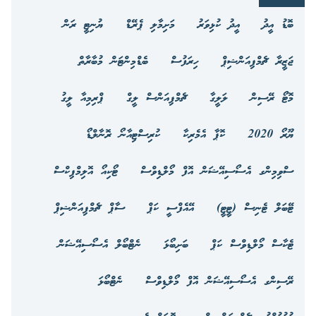
ބޮޑު އީދު
އީދު ކުޅިވަރު
މަށިމާލި ޕެރޭޑް
ޔުނިޓީ ރަން
ޖަޒީރާ ޗެމްޕިއަންޝިޕް
ހިރަފުސް
ބެޑްމިންޓަން މުބާރާތް
މޮޓޯ ރޭސިން
ލަލީގާ
ޗެމްޕިއަންސް ލީގް
ޕްރިމިއާ ލީގު
ޔޫރޯ 2020
ކޮޕާ އެމެރިކާ
ކުރިސްޓިއާނޯ ރޮނާލްޑޯ
ސްވިމިންގ އެސޯސިއޭޝަން އޮފް މޯލްޑިވްސް
ޓޯކިއޯ އޮލިމްޕިކްސް
ޓޭބަލް ޓެނިސް (ޓީޓީ)
އޭއެފްސީ ކަޕް
ސާޕް ޗެމްޕިއަންޝިޕް
ޓެކާސް މޯލްޑިވްސް ކަޕް
ބަށިބޯޅަ
ނެޓްބޯލް އެސޯސިއޭޝަން
ރޭސިންގ އެސޯސިއޭޝަން އޮފް މޯލްޑިވްސް
ނެޓްބޯޅަ