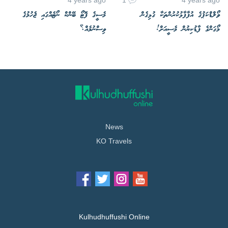
ވޯލްޑްކަޕުގެ އުފާފާޅުކުރުންތަކާ ގުޅިގެން
މެސީގެ ފޮޓޯ ބޭންކް ނޯޓެއްގައި ޖެހުމުގެ
މޯގަންގެ ފާޑުކިޔުން މެސީއަށް!
ވިސްނުމެއް؟
News
KO Travels
Kulhudhuffushi Online