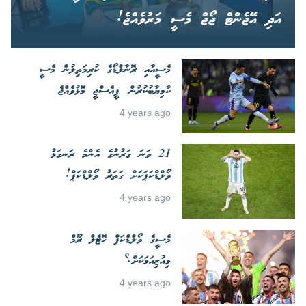
އަދި އޭޖެންޓް ޖޯޖް މެސީ މަރުވެއްޖެ!
މެސީއާއި ރޮނާލްޑޯގެ ކުރިމަތިލުން މެސީ
ކާމިޔާބުކުރުން، ޕީއެސްޖީ މޮޅުވެއްޖެ
4 years ago
21 ވަނަ ގަރުނުގެ އެންމެ ރަނގަޅު
ވޯލްޑްކަޕަކަށް ގަތަރު ވޯލްޑްކަޕް!
4 years ago
މެސީގެ ވޯލްޑްކަޕް ހޮޓެލް ރޫމް
މިއުޒިއަމަކަށް؟
4 years ago